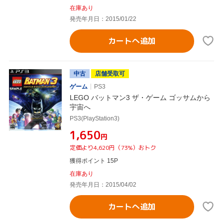
在庫あり
発売年月日：2015/01/22
カートへ追加
中古
店舗受取可
ゲーム
PS3
LEGO バットマン3 ザ・ゲーム ゴッサムから
宇宙へ
PS3(PlayStation3)
¥1,650
円
定価より4,620円（73%）おトク
獲得ポイント 15P
在庫あり
発売年月日：2015/04/02
カートへ追加