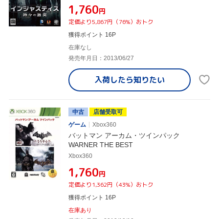
¥1,760
円
定価より5,867円（76%）おトク
獲得ポイント 16P
在庫なし
発売年月日：2013/06/27
入荷したら
知りたい
中古
店舗受取可
ゲーム
Xbox360
バットマン アーカム・ツインパック
WARNER THE BEST
Xbox360
¥1,760
円
定価より1,362円（43%）おトク
獲得ポイント 16P
在庫あり