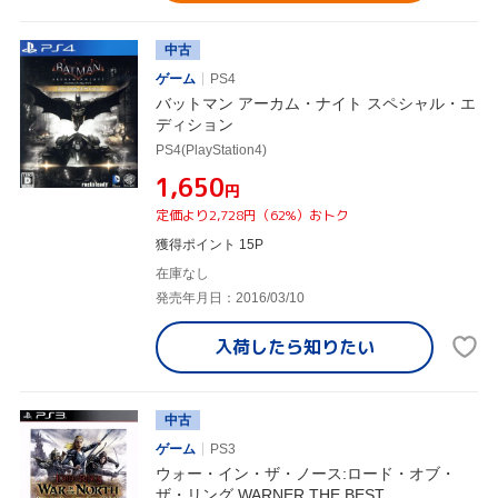
中古
ゲーム
PS4
バットマン アーカム・ナイト スペシャル・エ
ディション
PS4(PlayStation4)
¥1,650
円
定価より2,728円（62%）おトク
獲得ポイント 15P
在庫なし
発売年月日：2016/03/10
入荷したら
知りたい
中古
ゲーム
PS3
ウォー・イン・ザ・ノース:ロード・オブ・
ザ・リング WARNER THE BEST