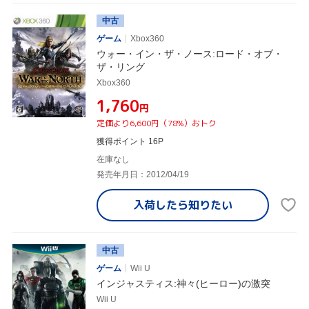
中古
ゲーム
Xbox360
ウォー・イン・ザ・ノース:ロード・オブ・
ザ・リング
Xbox360
¥1,760
円
定価より6,600円（78%）おトク
獲得ポイント 16P
在庫なし
発売年月日：2012/04/19
入荷したら
知りたい
中古
ゲーム
Wii U
インジャスティス:神々(ヒーロー)の激突
Wii U