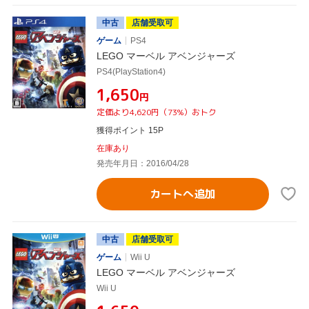
中古
店舗受取可
ゲーム
PS4
LEGO マーベル アベンジャーズ
PS4(PlayStation4)
¥1,650
円
定価より4,620円（73%）おトク
獲得ポイント 15P
在庫あり
発売年月日：2016/04/28
カートへ追加
中古
店舗受取可
ゲーム
Wii U
LEGO マーベル アベンジャーズ
Wii U