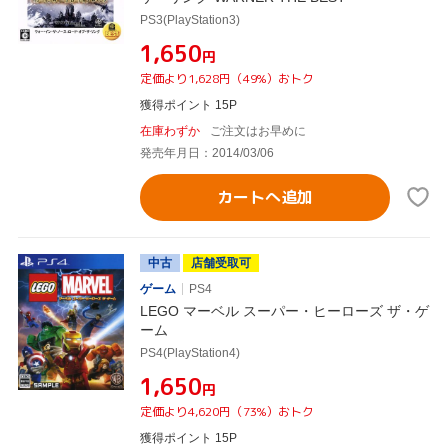
PS3(PlayStation3)
¥1,650
円
定価より1,628円（49%）おトク
獲得ポイント 15P
在庫わずか
ご注文はお早めに
発売年月日：2014/03/06
カートへ追加
中古
店舗受取可
ゲーム
PS4
LEGO マーベル スーパー・ヒーローズ ザ・ゲ
ーム
PS4(PlayStation4)
¥1,650
円
定価より4,620円（73%）おトク
獲得ポイント 15P