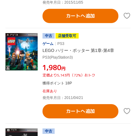
発売年月日：2015/11/05
カートへ追加
中古
店舗受取可
ゲーム
PS3
LEGO ハリー・ポッター 第1章-第4章
PS3(PlayStation3)
¥1,980
円
定価より5,143円（72%）おトク
獲得ポイント 18P
在庫あり
発売年月日：2011/04/21
カートへ追加
中古