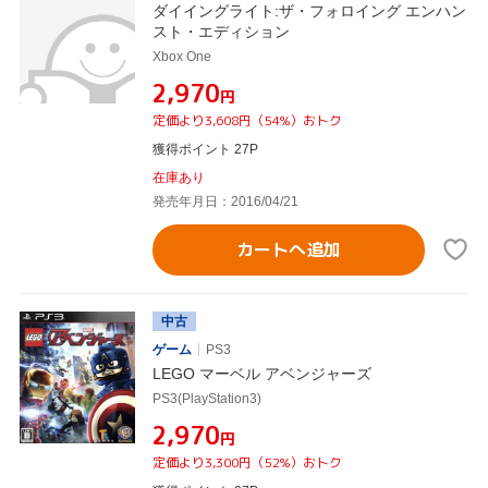
ダイイングライト:ザ・フォロイング エンハン
スト・エディション
Xbox One
¥2,970
円
定価より3,608円（54%）おトク
獲得ポイント 27P
在庫あり
発売年月日：2016/04/21
カートへ追加
中古
ゲーム
PS3
LEGO マーベル アベンジャーズ
PS3(PlayStation3)
¥2,970
円
定価より3,300円（52%）おトク