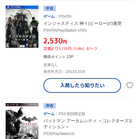
中古
ゲーム
PSVITA
インジャスティス:神々(ヒーロー)の激突
PSVITA(PlayStation VITA)
¥2,530
円
定価より3,735円（59%）おトク
獲得ポイント 23P
在庫なし
発売年月日：2013/12/19
入荷したら
知りたい
中古
ゲーム
PS3 初回限定版
バットマン アーカムシティ ＜コレクターズエ
ディション＞
PS3(PlayStation3)