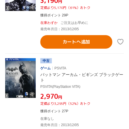
¥3,190
円
定価より5,170円（61%）おトク
獲得ポイント 29P
在庫わずか
ご注文はお早めに
発売年月日：2013/12/05
カートへ追加
中古
ゲーム
PSVITA
バットマン アーカム・ビギンズ ブラックゲー
ト
PSVITA(PlayStation VITA)
¥2,970
円
定価より3,295円（52%）おトク
獲得ポイント 27P
在庫なし
発売年月日：2013/12/05