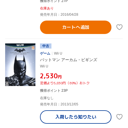
獲得ポイント 27P
在庫あり
発売年月日：2016/04/28
カートへ追加
中古
ゲーム
Wii U
バットマン アーカム・ビギンズ
Wii U
¥2,530
円
定価より5,830円（69%）おトク
獲得ポイント 23P
在庫なし
発売年月日：2013/12/05
入荷したら
知りたい