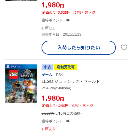
¥1,980
円
定価より13,525円（87%）おトク
獲得ポイント 18P
在庫なし
発売年月日：2011/11/23
入荷したら
知りたい
中古
店舗受取可
ゲーム
PS4
LEGO ジュラシック・ワールド
PS4(PlayStation4)
¥1,980
円
定価より4,290円（68%）おトク
2,200
円
(6/16時点の価格)
獲得ポイント 18P
在庫あり