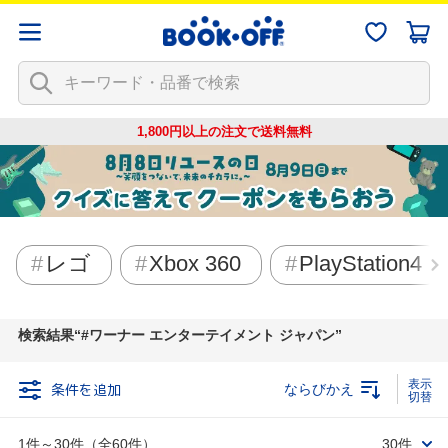
1,800円以上の注文で
送料無料
レゴ
Xbox 360
PlayStation4
検索結果
#ワーナー エンターテイメント ジャパン
条件を追加
ならびかえ
1件～30件（全60件）
30件