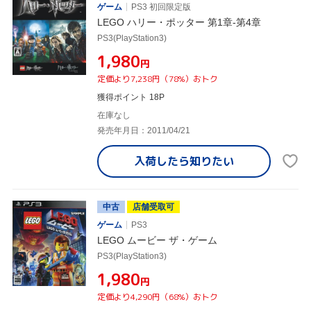
ゲーム
PS3 初回限定版
LEGO ハリー・ポッター 第1章-第4章
PS3(PlayStation3)
¥1,980
円
定価より7,238円（78%）おトク
獲得ポイント 18P
在庫なし
発売年月日：2011/04/21
入荷したら
知りたい
中古
店舗受取可
ゲーム
PS3
LEGO ムービー ザ・ゲーム
PS3(PlayStation3)
¥1,980
円
定価より4,290円（68%）おトク