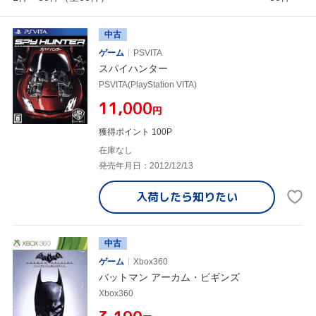
中古
ゲーム
PSVITA
スパイハンター
PSVITA(PlayStation VITA)
¥11,000
円
獲得ポイント 100P
在庫なし
発売年月日：2012/12/13
入荷したら
知りたい
中古
ゲーム
Xbox360
バットマン アーカム・ビギンズ
Xbox360