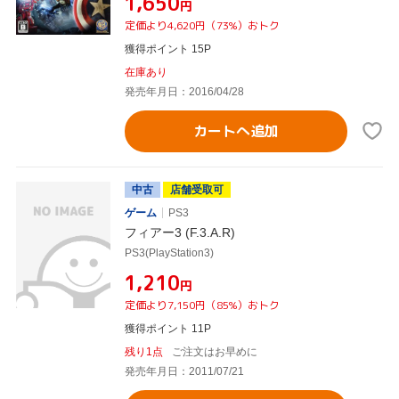
¥1,650
円
定価より4,620円（73%）おトク
獲得ポイント 15P
在庫あり
発売年月日：2016/04/28
カートへ追加
中古
店舗受取可
ゲーム
PS3
フィアー3 (F.3.A.R)
PS3(PlayStation3)
¥1,210
円
定価より7,150円（85%）おトク
獲得ポイント 11P
残り1点
ご注文はお早めに
発売年月日：2011/07/21