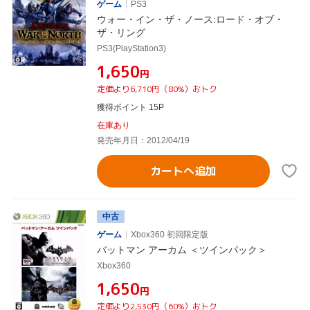
ゲーム
PS3
ウォー・イン・ザ・ノース:ロード・オブ・
ザ・リング
PS3(PlayStation3)
¥1,650
円
定価より6,710円（80%）おトク
獲得ポイント 15P
在庫あり
発売年月日：2012/04/19
カートへ追加
中古
ゲーム
Xbox360 初回限定版
バットマン アーカム ＜ツインパック＞
Xbox360
¥1,650
円
定価より2,530円（60%）おトク