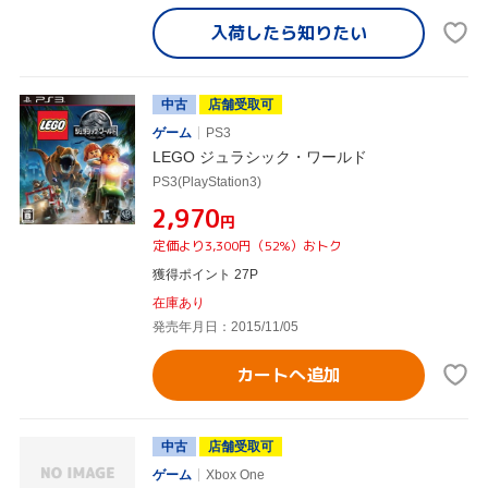
入荷したら
知りたい
中古
店舗受取可
ゲーム
PS3
LEGO ジュラシック・ワールド
PS3(PlayStation3)
¥2,970
円
定価より3,300円（52%）おトク
獲得ポイント 27P
在庫あり
発売年月日：2015/11/05
カートへ追加
中古
店舗受取可
ゲーム
Xbox One