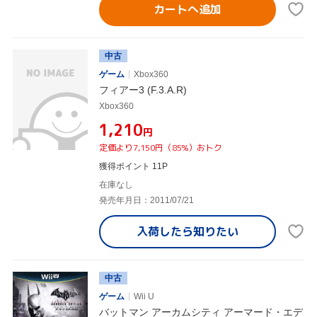
カートへ追加
中古
ゲーム
Xbox360
フィアー3 (F.3.A.R)
Xbox360
¥1,210
円
定価より7,150円（85%）おトク
獲得ポイント 11P
在庫なし
発売年月日：2011/07/21
入荷したら
知りたい
中古
ゲーム
Wii U
バットマン アーカムシティ アーマード・エデ