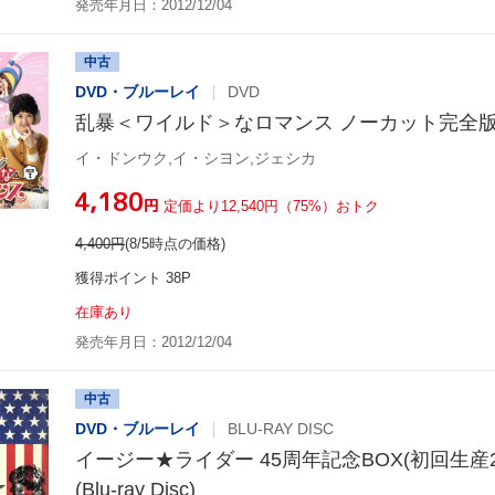
発売年月日：2012/12/04
中古
DVD・ブルーレイ
DVD
乱暴＜ワイルド＞なロマンス ノーカット完全版DV
イ・ドンウク,イ・シヨン,ジェシカ
¥4,180
円
定価より12,540円（75%）おトク
4,400
円
(8/5時点の価格)
獲得ポイント 38P
在庫あり
発売年月日：2012/12/04
中古
DVD・ブルーレイ
BLU-RAY DISC
イージー★ライダー 45周年記念BOX(初回生産2
(Blu-ray Disc)