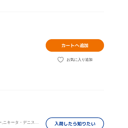
カートへ追加
お気に入り追加
イーサン・ケイン,マイケル・ニン,ローレン・アレクサンダー,ニキータ・デニス,シャロン・ワイルド,エンジェル・キャシディー,ワンダ・カーティス,ジョージア・アデア
入荷したら
知りたい