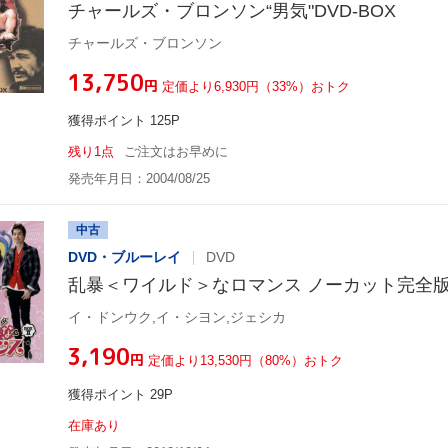
チャールズ・ブロンソン“男気"DVD-BOX
チャールズ・ブロンソン
¥13,750
円
定価より6,930円（33%）おトク
獲得ポイント 125P
残り1点
ご注文はお早めに
発売年月日：2004/08/25
中古
DVD・ブルーレイ
DVD
乱暴＜ワイルド＞なロマンス ノーカット完全版DV
イ・ドンウク,イ・シヨン,ジェシカ
¥3,190
円
定価より13,530円（80%）おトク
獲得ポイント 29P
在庫あり