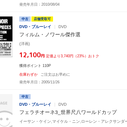
発売年月日：2010/08/04
中古
店舗受取可
DVD・ブルーレイ
DVD
フィルム・ノワール傑作選
(洋画)
¥12,100
円
定価より3,740円（23%）おトク
獲得ポイント 110P
在庫わずか
ご注文はお早めに
発売年月日：2005/11/26
中古
DVD・ブルーレイ
DVD
フェラチオーネ3_世界尺八ワールドカップ