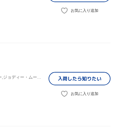
お気に入り追加
イーサン・ケイン,マイケル・ニン,ローレン・アレクサンダー,ジョディー・ムーア,ワンダ・カーティス,ニッキー・ブロンド,アンナ・カリン,ミシェル・ワイルド
入荷したら
知りたい
お気に入り追加