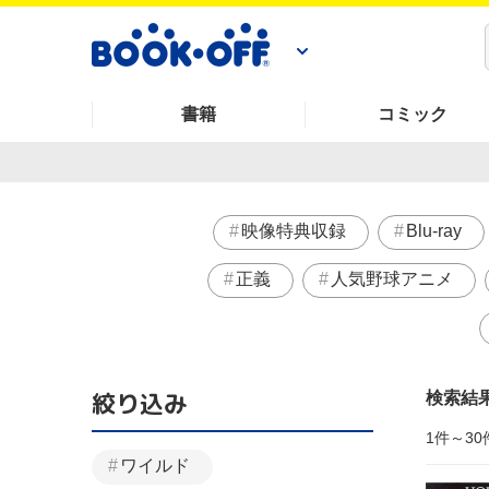
書籍
コミック
映像特典収録
Blu-ray
正義
人気野球アニメ
絞り込み
検索結
1件～30
ワイルド