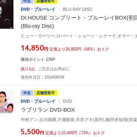
中古
店舗受取可
DVD・ブルーレイ
BLU-RAY DISC
Dr.HOUSE コンプリート・ブルーレイBOX(
(Blu-ray Disc)
ヒュー・ローリー,ロバート・ショーン・レナード,オマー・
¥14,850
円
定価より26,950円（64%）おトク
獲得ポイント 135P
残り1点
ご注文はお早めに
発売年月日：2014/05/09
中古
店舗受取可
DVD・ブルーレイ
DVD
ラブリラン DVD-BOX
中村アン,古川雄輝,片瀬那奈,天沢アキ(原作),飯田未知瑠(音楽
¥5,500
円
定価より15,400円（73%）おトク