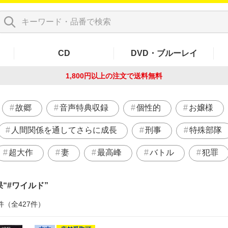
CD
DVD・ブルーレイ
1,800円以上の注文で
送料無料
故郷
音声特典収録
個性的
お嬢様
人間関係を通してさらに成長
刑事
特殊部隊
超大作
妻
最高峰
バトル
犯罪
果
#ワイルド
件（全427件）