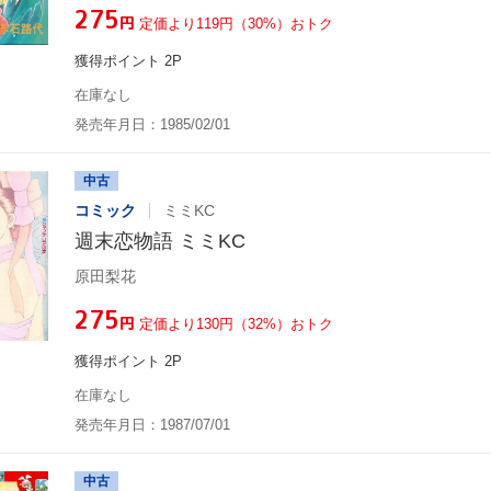
¥275
円
定価より119円（30%）おトク
獲得ポイント 2P
在庫なし
発売年月日：1985/02/01
中古
コミック
ミミKC
週末恋物語 ミミKC
原田梨花
¥275
円
定価より130円（32%）おトク
獲得ポイント 2P
在庫なし
発売年月日：1987/07/01
中古