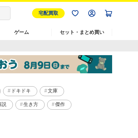
宅配買取
ゲーム
セット・まとめ買い
ドキドキ
文庫
解説
生き方
傑作