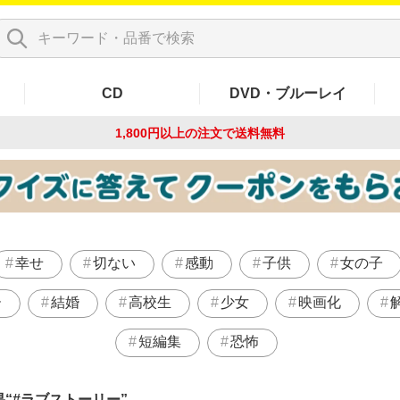
CD
DVD・ブルーレイ
1,800円以上の注文で
送料無料
幸せ
切ない
感動
子供
女の子
ー
結婚
高校生
少女
映画化
短編集
恐怖
果
#ラブストーリー