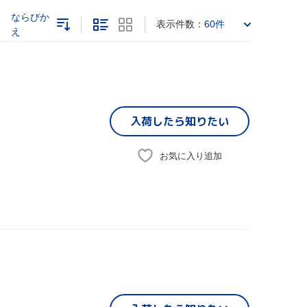
ならびか
表示件数：
60件
え
入荷したら
知りたい
お気に入り追加