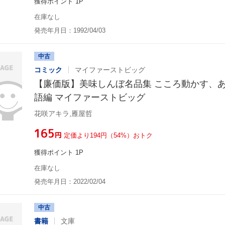
獲得ポイント 1P
在庫なし
発売年月日：1992/04/03
中古
コミック
マイファーストビッグ
【廉価版】美味しんぼ名品集 こころ動かす、あ
語編 マイファーストビッグ
花咲アキラ,雁屋哲
¥165
円
定価より194円（54%）おトク
獲得ポイント 1P
在庫なし
発売年月日：2022/02/04
中古
書籍
文庫