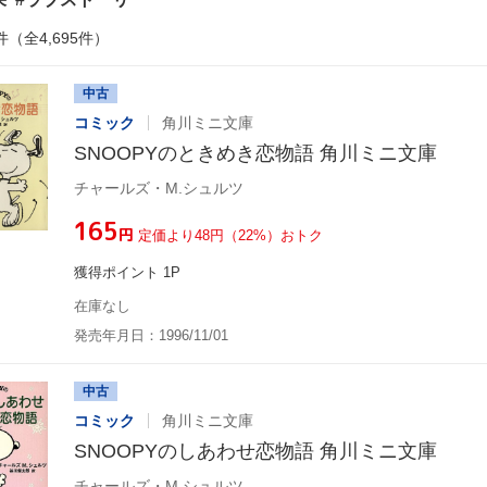
件（全4,695件）
中古
コミック
角川ミニ文庫
SNOOPYのときめき恋物語 角川ミニ文庫
チャールズ・M.シュルツ
¥165
円
定価より48円（22%）おトク
獲得ポイント 1P
在庫なし
発売年月日：1996/11/01
中古
コミック
角川ミニ文庫
SNOOPYのしあわせ恋物語 角川ミニ文庫
チャールズ・M.シュルツ