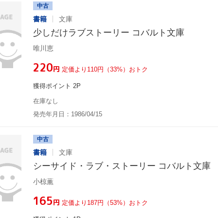
中古
書籍
文庫
少しだけラブストーリー コバルト文庫
唯川恵
¥220
円
定価より110円（33%）おトク
獲得ポイント 2P
在庫なし
発売年月日：1986/04/15
中古
書籍
文庫
シーサイド・ラブ・ストーリー コバルト文庫
小椋薫
¥165
円
定価より187円（53%）おトク