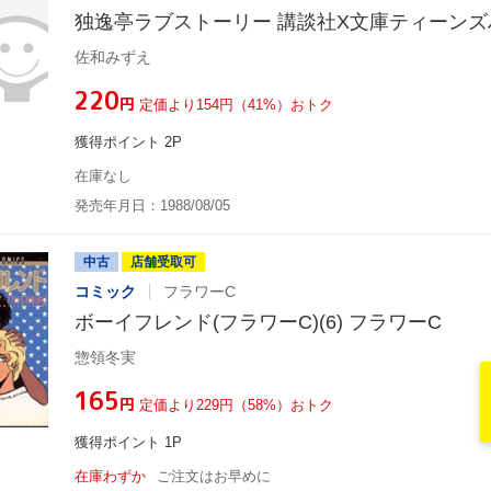
独逸亭ラブストーリー 講談社X文庫ティーンズ
佐和みずえ
¥220
円
定価より154円（41%）おトク
獲得ポイント 2P
在庫なし
発売年月日：1988/08/05
中古
店舗受取可
コミック
フラワーC
ボーイフレンド(フラワーC)(6) フラワーC
惣領冬実
¥165
円
定価より229円（58%）おトク
獲得ポイント 1P
在庫わずか
ご注文はお早めに