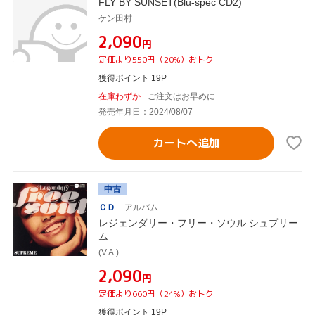
FLY BY SUNSET(Blu-spec CD2)
ケン田村
¥2,090
円
定価より550円（20%）おトク
獲得ポイント 19P
在庫わずか
ご注文はお早めに
発売年月日：2024/08/07
カートへ追加
中古
ＣＤ
アルバム
レジェンダリー・フリー・ソウル シュプリー
ム
(V.A.)
¥2,090
円
定価より660円（24%）おトク
獲得ポイント 19P