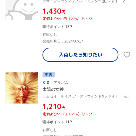
テオ・ブレックマン,ベン・モンダー(g),シャイ・マエストロ(p),クリス・トルディーニ(cb),ジョン・ホーレンベック(ds)
¥1,430
円
定価より550円（27%）おトク
獲得ポイント 13P
在庫なし
発売年月日：2024/07/17
入荷したら
知りたい
中古
ＣＤ
アルバム
太陽の女神
ラムゼイ・ルイス,アース・ウインド&ファイアー,モーリス・ジェニングス,クリーヴランド・イートン,バイロン・グレゴリー,ダーフ・レクロウ・ラヒーム,モーリス・ホワイト,フィリップ・ベイリー
¥1,210
円
定価より550円（31%）おトク
獲得ポイント 11P
在庫なし