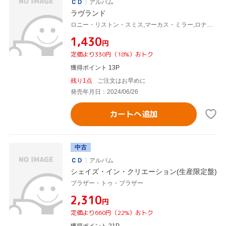
ＣＤ
アルバム
ラヴランド
ロニー・リストン・スミス,マーカス・ミラー,ロナルド・D・ミラー,ジョージ・ジョンソン,デイヴィッド・ハバード,ドナルド・スミス,ローレンス・キリアン
¥1,430
円
定価より330円（18%）おトク
獲得ポイント 13P
残り1点
ご注文はお早めに
発売年月日：2024/06/26
カートへ追加
中古
ＣＤ
アルバム
シェイズ・イン・クリエーション(生産限定盤)
ブラザー・トゥ・ブラザー
¥2,310
円
定価より660円（22%）おトク
獲得ポイント 21P