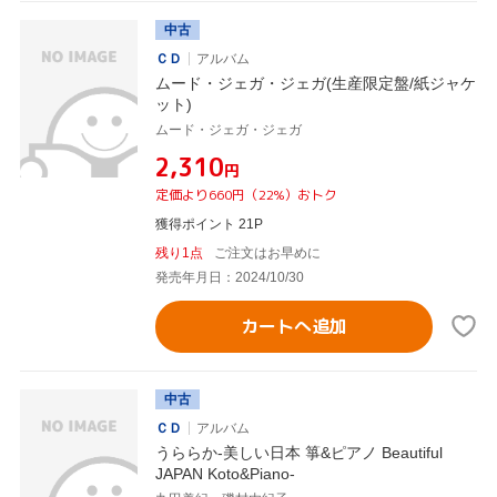
中古
ＣＤ
アルバム
ムード・ジェガ・ジェガ(生産限定盤/紙ジャケ
ット)
ムード・ジェガ・ジェガ
¥2,310
円
定価より660円（22%）おトク
獲得ポイント 21P
残り1点
ご注文はお早めに
発売年月日：2024/10/30
カートへ追加
中古
ＣＤ
アルバム
うららか-美しい日本 箏&ピアノ Beautiful
JAPAN Koto&Piano-