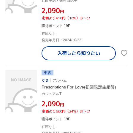
丸田美紀・磯村由紀子
¥2,090
円
定価より410円（16%）おトク
獲得ポイント 19P
在庫なし
発売年月日：2024/10/23
入荷したら
知りたい
中古
ＣＤ
アルバム
Prescriptions For Love(初回限定生産盤)
カジュアルT
¥2,090
円
定価より660円（24%）おトク
獲得ポイント 19P
在庫なし