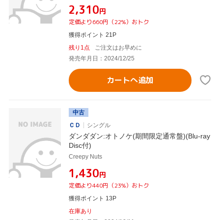
¥2,310
円
定価より660円（22%）おトク
獲得ポイント 21P
残り1点
ご注文はお早めに
発売年月日：2024/12/25
カートへ追加
中古
ＣＤ
シングル
ダンダダン:オトノケ(期間限定通常盤)(Blu-ray
Disc付)
Creepy Nuts
¥1,430
円
定価より440円（23%）おトク
獲得ポイント 13P
在庫あり