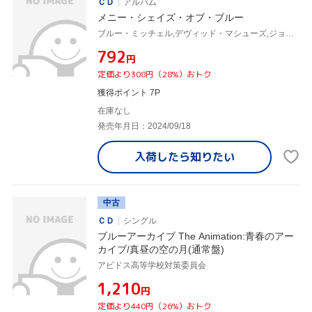
ＣＤ
アルバム
メニー・シェイズ・オブ・ブルー
ブルー・ミッチェル,デヴィッド・マシューズ,ジョー・ベック,ジョン・トロペイ,マイケル・ムーア,ウィルバー・バスコム,ジェイムズ・マジソン,ジョン・ファディス
¥792
円
定価より308円（28%）おトク
獲得ポイント 7P
在庫なし
発売年月日：2024/09/18
入荷したら
知りたい
中古
ＣＤ
シングル
ブルーアーカイブ The Animation:青春のアー
カイブ/真昼の空の月(通常盤)
アビドス高等学校対策委員会
¥1,210
円
定価より440円（26%）おトク