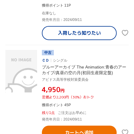
獲得ポイント 11P
在庫なし
発売年月日：2024/09/11
入荷したら
知りたい
中古
ＣＤ
シングル
ブルーアーカイブ The Animation:青春のアー
カイブ/真昼の空の月(初回生産限定盤)
アビドス高等学校対策委員会
¥4,950
円
定価より2,200円（30%）おトク
獲得ポイント 45P
残り1点
ご注文はお早めに
発売年月日：2024/09/11
カートへ追加