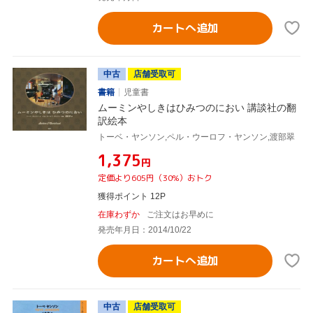
カートへ追加
中古
店舗受取可
書籍
児童書
ムーミンやしきはひみつのにおい 講談社の翻
訳絵本
トーベ・ヤンソン,ペル・ウーロフ・ヤンソン,渡部翠
¥1,375
円
定価より605円（30%）おトク
獲得ポイント 12P
在庫わずか
ご注文はお早めに
発売年月日：2014/10/22
カートへ追加
中古
店舗受取可