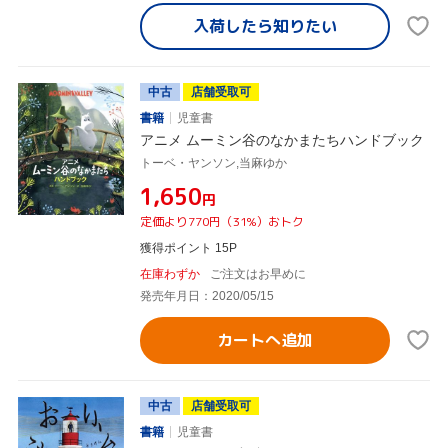
入荷したら
知りたい
中古
店舗受取可
書籍
児童書
アニメ ムーミン谷のなかまたちハンドブック
トーベ・ヤンソン,当麻ゆか
¥1,650
円
定価より770円（31%）おトク
獲得ポイント 15P
在庫わずか
ご注文はお早めに
発売年月日：2020/05/15
カートへ追加
中古
店舗受取可
書籍
児童書