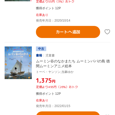
定価より55円（3%）おトク
獲得ポイント 12P
在庫あり
発売年月日：2020/10/14
カートへ追加
中古
書籍
児童書
ムーミン谷のなかまたち ムーミンパパの島 徳
間ムーミンアニメ絵本
トーベ・ヤンソン,当麻ゆか
¥1,375
円
定価より495円（26%）おトク
獲得ポイント 12P
在庫あり
発売年月日：2022/01/15