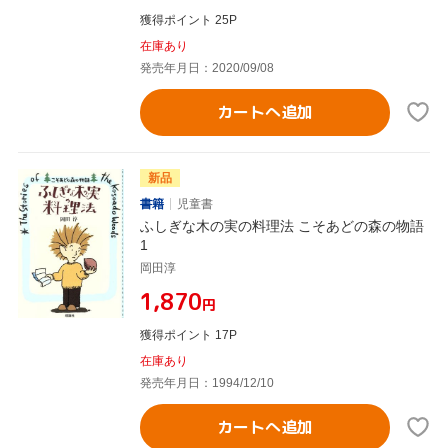
獲得ポイント 25P
在庫あり
発売年月日：2020/09/08
カートへ追加
新品
書籍
児童書
ふしぎな木の実の料理法 こそあどの森の物語
1
岡田淳
¥1,870
円
獲得ポイント 17P
在庫あり
発売年月日：1994/12/10
カートへ追加