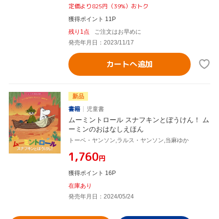
定価より825円（39%）おトク
獲得ポイント 11P
残り1点
ご注文はお早めに
発売年月日：2023/11/17
カートへ追加
新品
書籍
児童書
ムーミントロール スナフキンとぼうけん！ ム
ーミンのおはなしえほん
トーベ・ヤンソン,ラルス・ヤンソン,当麻ゆか
¥1,760
円
獲得ポイント 16P
在庫あり
発売年月日：2024/05/24