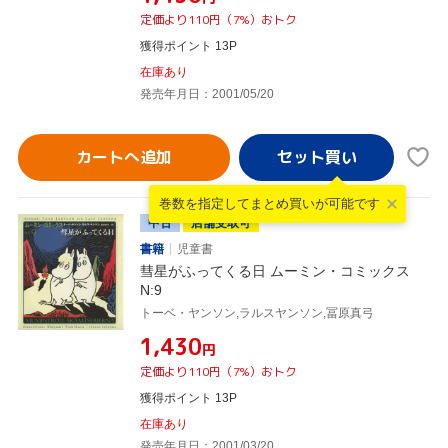
定価より110円（7%）おトク
獲得ポイント 13P
在庫あり
発売年月日：2001/05/20
カートへ追加
巻数を指定して
まとめ買いが可能です
中古
店舗受取可
書籍
児童書
彗星がふってくる日 ムーミン・コミックス
N:9
トーベ・ヤンソン,ラルスヤンソン,冨原真弓
¥1,430
円
定価より110円（7%）おトク
獲得ポイント 13P
在庫あり
発売年月日：2001/03/20