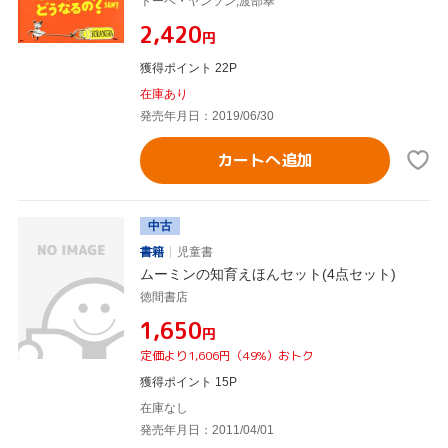
トーベ・ヤンソン,渡部翠
¥2,420
円
獲得ポイント 22P
在庫あり
発売年月日：2019/06/30
カートへ追加
中古
書籍
児童書
ムーミンの知育えほんセット(4点セット)
徳間書店
¥1,650
円
定価より1,606円（49%）おトク
獲得ポイント 15P
在庫なし
発売年月日：2011/04/01