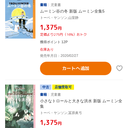
書籍
児童書
ムーミン谷の冬 新版 ムーミン全集5
トーベ・ヤンソン,山室静
¥1,375
円
定価より275円（16%）おトク
獲得ポイント 12P
在庫あり
発売年月日：2020/02/27
カートへ追加
中古
店舗受取可
書籍
児童書
小さなトロールと大きな洪水 新版 ムーミン全
集
トーベ・ヤンソン,冨原眞弓
¥1,375
円