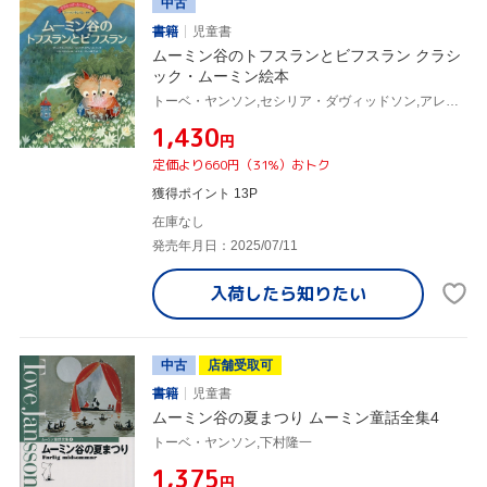
中古
書籍
児童書
ムーミン谷のトフスランとビフスラン クラシ
ック・ムーミン絵本
トーベ・ヤンソン,セシリア・ダヴィッドソン,アレックス・ハリディ,マヤ・ヨンソン,オスターグレン晴子
¥1,430
円
定価より660円（31%）おトク
獲得ポイント 13P
在庫なし
発売年月日：2025/07/11
入荷したら
知りたい
中古
店舗受取可
書籍
児童書
ムーミン谷の夏まつり ムーミン童話全集4
トーベ・ヤンソン,下村隆一
¥1,375
円