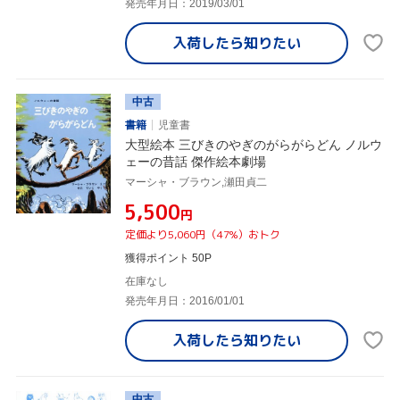
発売年月日：2019/03/01
入荷したら
知りたい
中古
書籍
児童書
大型絵本 三びきのやぎのがらがらどん ノルウ
ェーの昔話 傑作絵本劇場
マーシャ・ブラウン,瀬田貞二
¥5,500
円
定価より5,060円（47%）おトク
獲得ポイント 50P
在庫なし
発売年月日：2016/01/01
入荷したら
知りたい
中古