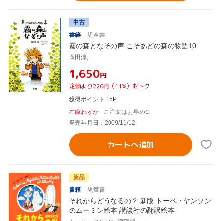
中古
書籍
児童書
霧の森となぞの声 こそあどの森の物語10
岡田淳,
¥1,650
円
定価より220円（11%）おトク
獲得ポイント 15P
在庫わずか
ご注文はお早めに
発売年月日：2009/11/12
カートへ追加
新品
書籍
児童書
それからどうなるの？ 新版 トーベ・ヤンソン
のムーミン絵本 講談社の翻訳絵本