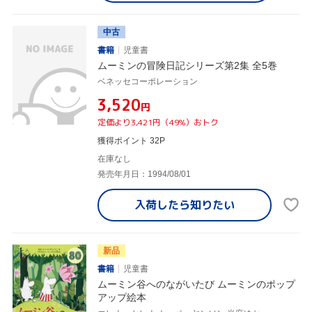
中古
書籍
児童書
ムーミンの冒険日記シリーズ第2集 全5巻
ベネッセコーポレーション
¥3,520
円
定価より3,421円（49%）おトク
獲得ポイント 32P
在庫なし
発売年月日：1994/08/01
入荷したら
知りたい
新品
書籍
児童書
ムーミン谷へのながいたび ムーミンのポップ
アップ絵本