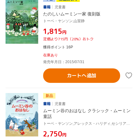
書籍
児童書
たのしいムーミン一家 復刻版
トーベ・ヤンソン,山室静
¥1,815
円
定価より715円（28%）おトク
獲得ポイント 16P
在庫あり
発売年月日：2015/07/31
カートへ追加
新品
書籍
児童書
ムーミン谷のおはなし クラシック・ムーミン
童話
トーベ・ヤンソン,アレックス・ハリディ,セシリア・ダヴィッドソン,セシリア・ヘイッキラ,オスターグレン晴子
¥2,750
円