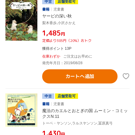
中古
店舗受取可
書籍
児童書
ヤービの深い秋
梨木香歩,小沢さかえ
¥1,485
円
定価より385円（20%）おトク
獲得ポイント 13P
在庫わずか
ご注文はお早めに
発売年月日：2019/08/28
カートへ追加
中古
店舗受取可
書籍
児童書
魔法のカエルとおとぎの国 ムーミン・コミッ
クスN:11
トーベ・ヤンソン,ラルスヤンソン,冨原真弓
¥1,430
円