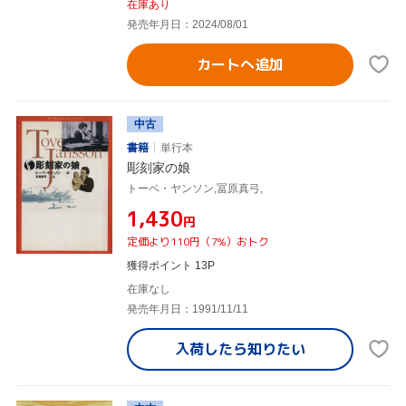
在庫あり
発売年月日：2024/08/01
カートへ追加
中古
書籍
単行本
彫刻家の娘
トーベ・ヤンソン,冨原真弓,
¥1,430
円
定価より110円（7%）おトク
獲得ポイント 13P
在庫なし
発売年月日：1991/11/11
入荷したら
知りたい