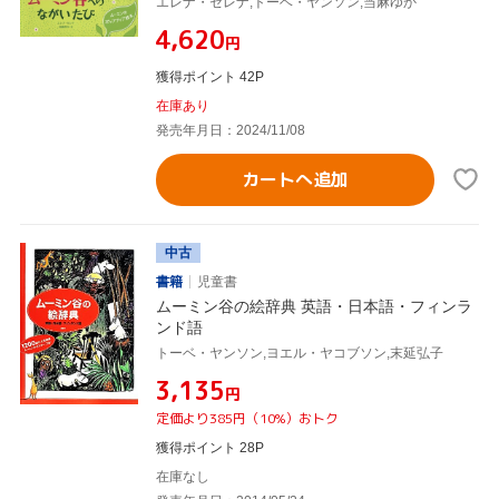
エレナ・セレナ,トーベ・ヤンソン,当麻ゆか
¥4,620
円
獲得ポイント 42P
在庫あり
発売年月日：2024/11/08
カートへ追加
中古
書籍
児童書
ムーミン谷の絵辞典 英語・日本語・フィンラ
ンド語
トーベ・ヤンソン,ヨエル・ヤコブソン,末延弘子
¥3,135
円
定価より385円（10%）おトク
獲得ポイント 28P
在庫なし