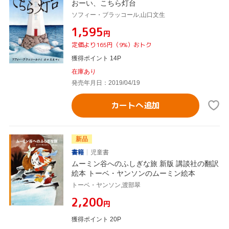
おーい、こちら灯台
ソフィー・ブラッコール,山口文生
¥1,595
円
定価より165円（9%）おトク
獲得ポイント 14P
在庫あり
発売年月日：2019/04/19
カートへ追加
新品
書籍
児童書
ムーミン谷へのふしぎな旅 新版 講談社の翻訳
絵本 トーベ・ヤンソンのムーミン絵本
トーベ・ヤンソン,渡部翠
¥2,200
円
獲得ポイント 20P