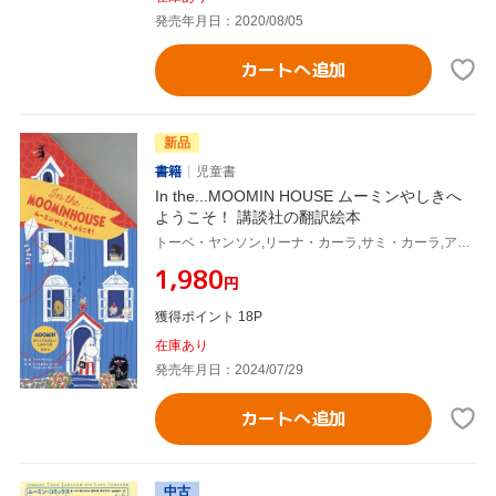
発売年月日：2020/08/05
カートへ追加
新品
書籍
児童書
In the...MOOMIN HOUSE ムーミンやしきへ
ようこそ！ 講談社の翻訳絵本
トーベ・ヤンソン,リーナ・カーラ,サミ・カーラ,アンダース・ヴァックリン
¥1,980
円
獲得ポイント 18P
在庫あり
発売年月日：2024/07/29
カートへ追加
中古