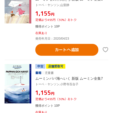
トーベ・ヤンソン,山室静
¥1,155
円
定価より495円（30%）おトク
獲得ポイント 10P
在庫あり
発売年月日：2020/04/23
カートへ追加
中古
店舗受取可
書籍
児童書
ムーミンパパ海へいく 新版 ムーミン全集7
トーベ・ヤンソン,小野寺百合子
¥1,155
円
定価より495円（30%）おトク
獲得ポイント 10P
在庫あり