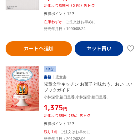
定価より385円（21%）おトク
獲得ポイント 12P
在庫わずか
ご注文はお早めに
発売年月日：1990/08/24
カートへ追加
中古
書籍
児童書
児童文学キッチン お菓子と味わう、おいしい
ブックガイド
小林深雪,福田里香,小林深雪,福田里香,
¥1,375
円
定価より55円（3%）おトク
獲得ポイント 12P
残り1点
ご注文はお早めに
発売年月日：2012/02/06