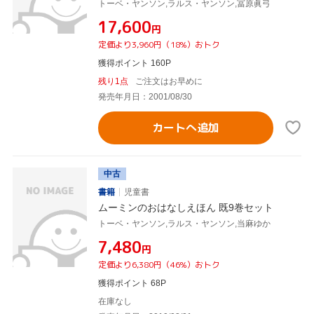
トーベ・ヤンソン,ラルス・ヤンソン,冨原眞弓
¥17,600
円
定価より3,960円（18%）おトク
獲得ポイント 160P
残り1点
ご注文はお早めに
発売年月日：2001/08/30
カートへ追加
中古
書籍
児童書
ムーミンのおはなしえほん 既9巻セット
トーベ・ヤンソン,ラルス・ヤンソン,当麻ゆか
¥7,480
円
定価より6,380円（46%）おトク
獲得ポイント 68P
在庫なし