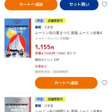
カートへ追加
中古
店舗受取可
書籍
児童書
ムーミン谷の夏まつり 新版 ムーミン全集4
トーベ・ヤンソン,下村隆一
¥1,155
円
定価より495円（30%）おトク
獲得ポイント 10P
在庫あり
発売年月日：2019/08/07
カートへ追加
中古
店舗受取可
書籍
児童書
ムーミン谷の仲間たち 新版 ムーミン全集6