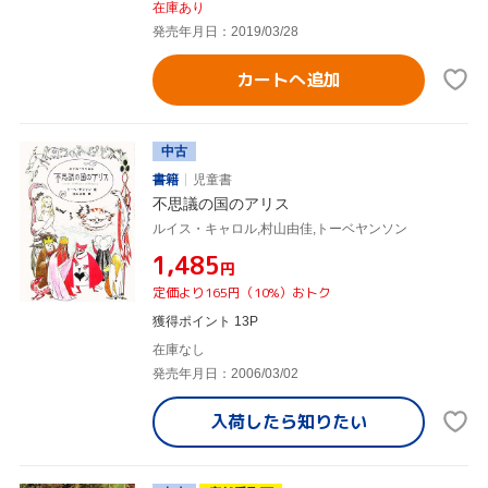
在庫あり
発売年月日：2019/03/28
カートへ追加
中古
書籍
児童書
不思議の国のアリス
ルイス・キャロル,村山由佳,トーベヤンソン
¥1,485
円
定価より165円（10%）おトク
獲得ポイント 13P
在庫なし
発売年月日：2006/03/02
入荷したら
知りたい