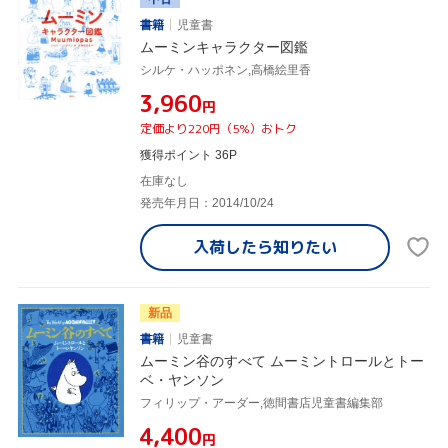
書籍
児童書
ムーミンキャラクター図鑑
シルケ・ハッポネン,高橋絵里香
¥3,960
円
定価より220円（5%）おトク
獲得ポイント 36P
在庫なし
発売年月日：2014/10/24
入荷したら
知りたい
新品
書籍
児童書
ムーミン谷のすべて ムーミントロールとトー
ベ・ヤンソン
フィリップ・アーダー,徳間書店児童書編集部
¥4,400
円