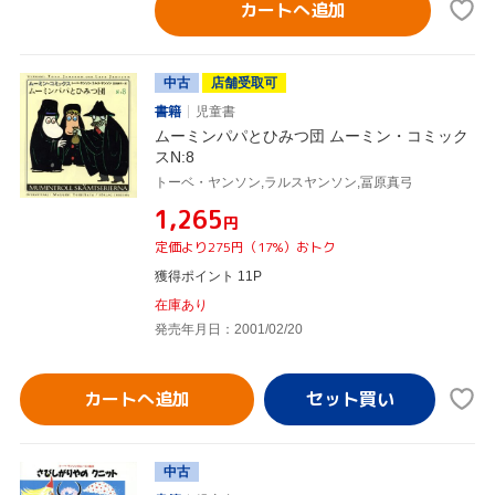
カートへ追加
中古
店舗受取可
書籍
児童書
ムーミンパパとひみつ団 ムーミン・コミック
スN:8
トーベ・ヤンソン,ラルスヤンソン,冨原真弓
¥1,265
円
定価より275円（17%）おトク
獲得ポイント 11P
在庫あり
発売年月日：2001/02/20
カートへ追加
中古