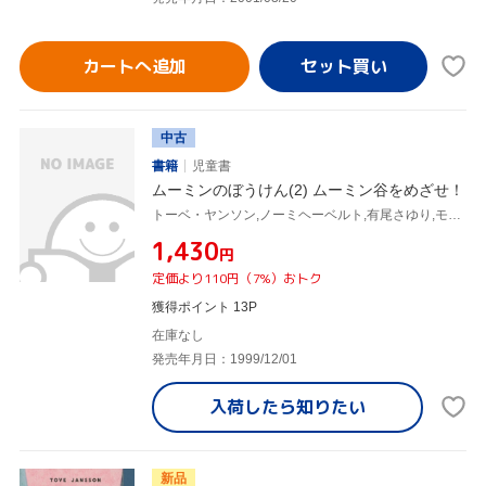
カートへ追加
中古
書籍
児童書
ムーミンのぼうけん(2) ムーミン谷をめざせ！
トーベ・ヤンソン,ノーミヘーベルト,有尾さゆり,モルデンシュメット
¥1,430
円
定価より110円（7%）おトク
獲得ポイント 13P
在庫なし
発売年月日：1999/12/01
入荷したら
知りたい
新品