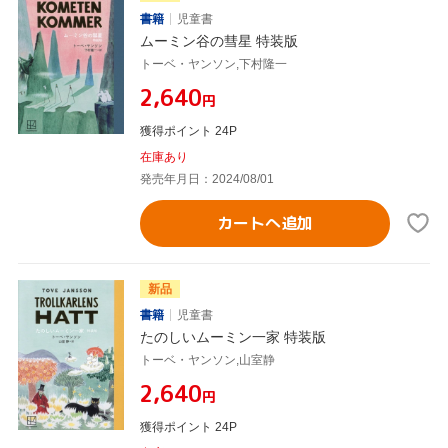
書籍
児童書
ムーミン谷の彗星 特装版
トーベ・ヤンソン,下村隆一
¥2,640
円
獲得ポイント 24P
在庫あり
発売年月日：2024/08/01
カートへ追加
新品
書籍
児童書
たのしいムーミン一家 特装版
トーベ・ヤンソン,山室静
¥2,640
円
獲得ポイント 24P