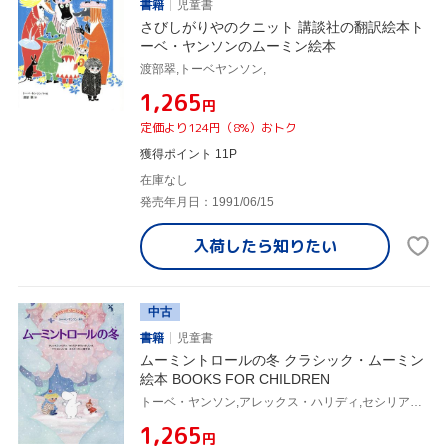
書籍
児童書
さびしがりやのクニット 講談社の翻訳絵本ト
ーベ・ヤンソンのムーミン絵本
渡部翠,トーベヤンソン,
¥1,265
円
定価より124円（8%）おトク
獲得ポイント 11P
在庫なし
発売年月日：1991/06/15
入荷したら
知りたい
中古
書籍
児童書
ムーミントロールの冬 クラシック・ムーミン
絵本 BOOKS FOR CHILDREN
トーベ・ヤンソン,アレックス・ハリディ,セシリア・ダヴィッドソン,マヤ・ヨンソン,オスターグレン晴子
¥1,265
円