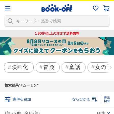
1,800円以上の注文で
送料無料
映画化
冒険
童話
女の子
検索結果
#ムーミン
条件を追加
ならびかえ
1件～60件（全182件）
60件