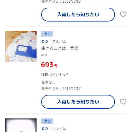
発売年月日：2009/06/13
入荷したら
知りたい
中古
ＣＤ
アルバム
生きることは、音楽
ank
¥693
円
獲得ポイント 6P
在庫なし
発売年月日：2016/02/17
入荷したら
知りたい
中古
ＣＤ
シングル