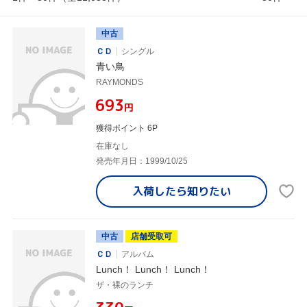
中古
ＣＤ
シングル
青い鳥
RAYMONDS
¥693
円
獲得ポイント 6P
在庫なし
発売年月日：1999/10/25
入荷したら
知りたい
中古
店舗受取可
ＣＤ
アルバム
Lunch！ Lunch！ Lunch！
ザ・裸のランチ