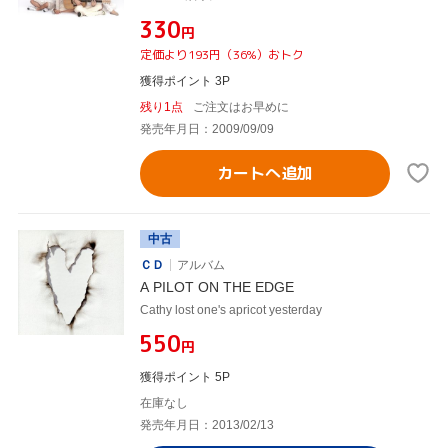
¥330
円
定価より193円（36%）おトク
獲得ポイント 3P
残り1点
ご注文はお早めに
発売年月日：2009/09/09
カートへ追加
中古
ＣＤ
アルバム
A PILOT ON THE EDGE
Cathy lost one's apricot yesterday
¥550
円
獲得ポイント 5P
在庫なし
発売年月日：2013/02/13