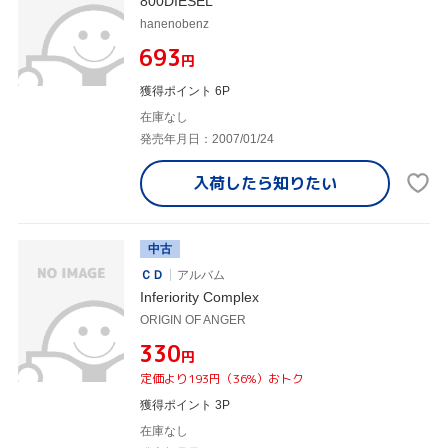
800DIESEL
hanenobenz
¥693
円
獲得ポイント 6P
在庫なし
発売年月日：2007/01/24
入荷したら
知りたい
中古
ＣＤ
アルバム
Inferiority Complex
ORIGIN OF ANGER
¥330
円
定価より193円（36%）おトク
獲得ポイント 3P
在庫なし