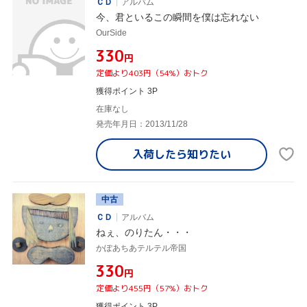
ＣＤ
アルバム
今、君といるこの瞬間を僕は忘れない
OurSide
¥330
円
定価より403円（54%）おトク
獲得ポイント 3P
在庫なし
発売年月日：2013/11/28
入荷したら
知りたい
中古
ＣＤ
アルバム
ねぇ、のりたん・・・
かぽあちあテルテル帝国
¥330
円
定価より455円（57%）おトク
獲得ポイント 3P