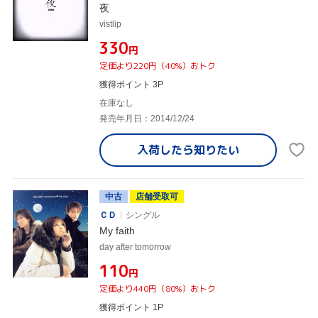
夜
vistlip
¥330
円
定価より220円（40%）おトク
獲得ポイント 3P
在庫なし
発売年月日：2014/12/24
入荷したら
知りたい
中古
店舗受取可
ＣＤ
シングル
My faith
day after tomorrow
¥110
円
定価より440円（80%）おトク
獲得ポイント 1P