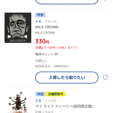
中古
ＣＤ
アルバム
MILK CROWN
MILK CROWN
¥330
円
定価より193円（36%）おトク
獲得ポイント 3P
在庫なし
発売年月日：1999/10/27
入荷したら
知りたい
中古
店舗受取可
ＣＤ
シングル
マイ ライフ ストーリー(初回限定盤)
D.W.ニコルズ