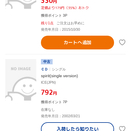
¥330
円
定価より179円（35%）おトク
獲得ポイント 3P
残り1点
ご注文はお早めに
発売年月日：2015/10/30
カートへ追加
中古
ＣＤ
シングル
spirit(single version)
ICE(JPN)
¥792
円
獲得ポイント 7P
在庫なし
発売年月日：2002/03/21
入荷したら
知りたい