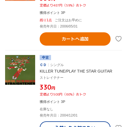
定価より487円（59%）おトク
獲得ポイント 3P
残り1点
ご注文はお早めに
発売年月日：2006/05/31
カートへ追加
中古
ＣＤ
シングル
KILLER TUNE/PLAY THE STAR GUITAR
ストレイテナー
¥330
円
定価より508円（60%）おトク
獲得ポイント 3P
在庫なし
発売年月日：2004/12/01