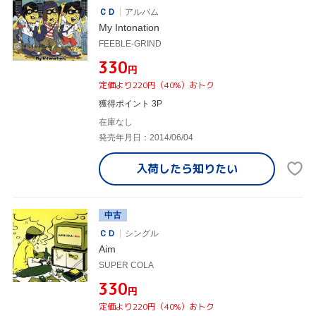
ＣＤ
アルバム
My Intonation
FEEBLE-GRIND
¥330
円
定価より220円（40%）おトク
獲得ポイント 3P
在庫なし
発売年月日：2014/06/04
入荷したら
知りたい
中古
ＣＤ
シングル
Aim
SUPER COLA
¥330
円
定価より220円（40%）おトク