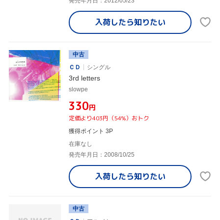
発売年月日：2012/05/23
入荷したら
知りたい
中古
ＣＤ
シングル
3rd letters
slowpe
¥330
円
定価より403円（54%）おトク
獲得ポイント 3P
在庫なし
発売年月日：2008/10/25
入荷したら
知りたい
中古