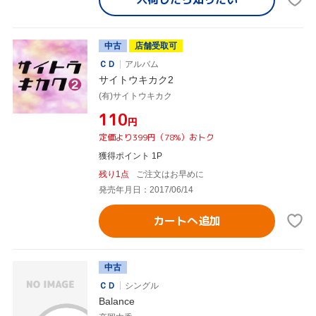
中古
店舗受取可
ＣＤ
アルバム
サイトウキカク2
(有)サイトウキカク
¥110
円
定価より399円（78%）おトク
獲得ポイント 1P
残り1点
ご注文はお早めに
発売年月日：2017/06/14
カートへ追加
中古
ＣＤ
シングル
Balance