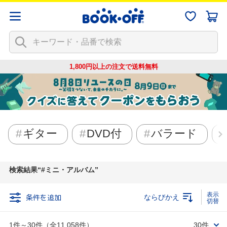
1,800円以上の注文で
送料無料
ギター
DVD付
バラード
検索結果
#ミニ・アルバム
条件を追加
ならびかえ
1件～30件（全11,058件）
30件