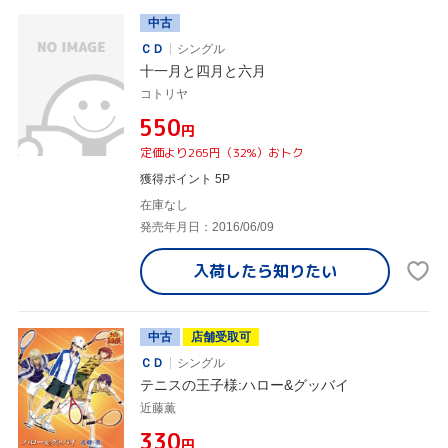
中古
ＣＤ
シングル
十一月と四月と六月
コトリヤ
¥550
円
定価より265円（32%）おトク
獲得ポイント 5P
在庫なし
発売年月日：2016/06/09
入荷したら
知りたい
中古
店舗受取可
ＣＤ
シングル
テニスの王子様:ハロー&グッバイ
近藤薫
¥330
円