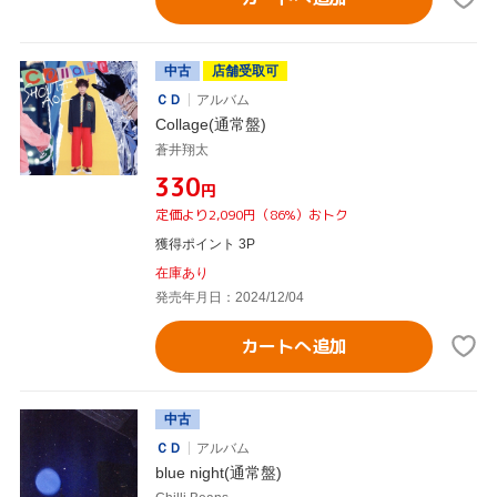
中古
店舗受取可
ＣＤ
アルバム
Collage(通常盤)
蒼井翔太
¥330
円
定価より2,090円（86%）おトク
獲得ポイント 3P
在庫あり
発売年月日：2024/12/04
カートへ追加
中古
ＣＤ
アルバム
blue night(通常盤)