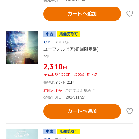
カートへ追加
中古
店舗受取可
ＣＤ
アルバム
ユーフォルビア(初回限定盤)
saji
¥2,310
円
定価より1,320円（36%）おトク
獲得ポイント 21P
在庫わずか
ご注文はお早めに
発売年月日：2024/11/27
カートへ追加
中古
店舗受取可