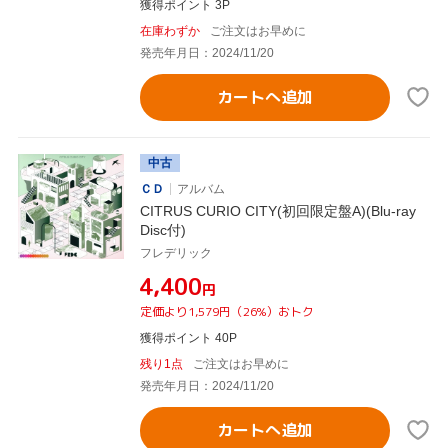
獲得ポイント 3P
在庫わずか
ご注文はお早めに
発売年月日：2024/11/20
カートへ追加
中古
ＣＤ
アルバム
CITRUS CURIO CITY(初回限定盤A)(Blu-ray
Disc付)
フレデリック
¥4,400
円
定価より1,579円（26%）おトク
獲得ポイント 40P
残り1点
ご注文はお早めに
発売年月日：2024/11/20
カートへ追加