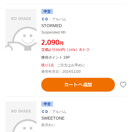
中古
ＣＤ
アルバム
STORMED
Suspended 4th
¥2,090
円
定価より660円（24%）おトク
獲得ポイント 19P
残り1点
ご注文はお早めに
発売年月日：2024/11/20
カートへ追加
中古
ＣＤ
アルバム
SWEETONE
奈月れい