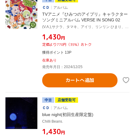
ＣＤ
アルバム
TVアニメ『ひみつのアイプリ』キャラクター
ソングミニアルバム VERSE IN SONG 02
(V.A.),サクラ、タマキ、アイリ、リンリン ひまり、みつき、つむぎ(cv.日比優理香、鈴木杏奈、徳井青空、和多田美咲 藤寺美徳、平塚紗依、久保ユリカ)
¥1,430
円
定価より770円（35%）おトク
獲得ポイント 13P
在庫あり
発売年月日：2024/12/25
カートへ追加
中古
店舗受取可
ＣＤ
アルバム
blue night(初回生産限定盤)
Chilli Beans.
¥1,430
円