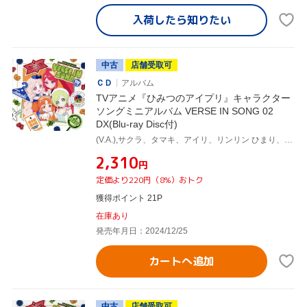
入荷したら
知りたい
中古
店舗受取可
ＣＤ
アルバム
TVアニメ『ひみつのアイプリ』キャラクター
ソングミニアルバム VERSE IN SONG 02
DX(Blu-ray Disc付)
(V.A.),サクラ、タマキ、アイリ、リンリン ひまり、みつき、つむぎ(cv.日比優理香、鈴木杏奈、徳井青空、和多田美咲 藤寺美徳、平塚紗依、久保ユリカ)
¥2,310
円
定価より220円（8%）おトク
獲得ポイント 21P
在庫あり
発売年月日：2024/12/25
カートへ追加
中古
店舗受取可