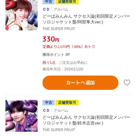
中古
店舗受取可
ＣＤ
アルバム
どーぱみんみん サクセス論(初回限定メンバー
ソロジャケット盤/阿部隼大ver.)
THE SUPER FRUIT
¥330
円
定価より2,070円（86%）おトク
獲得ポイント 3P
残り1点
ご注文はお早めに
発売年月日：2024/11/20
カートへ追加
中古
店舗受取可
ＣＤ
アルバム
どーぱみんみん サクセス論(初回限定メンバー
ソロジャケット盤/鈴木志音ver.)
THE SUPER FRUIT