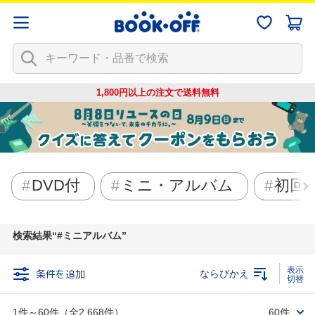
1,800円以上の注文で
送料無料
DVD付
ミニ・アルバム
初回
検索結果
#ミニアルバム
条件を追加
ならびかえ
1件～60件（全2,668件）
60件