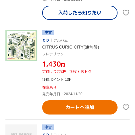
入荷したら
知りたい
中古
ＣＤ
アルバム
CITRUS CURIO CITY(通常盤)
フレデリック
¥1,430
円
定価より770円（35%）おトク
獲得ポイント 13P
在庫あり
発売年月日：2024/11/20
カートへ追加
中古
ＣＤ
アルバム