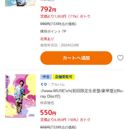
¥792
円
定価より1,958円（71%）おトク
990
円
(7/16時点の価格)
獲得ポイント 7P
在庫あり
発売年月日：2024/11/06
カートへ追加
中古
店舗受取可
ＣＤ
アルバム
://www.MUSE'ich(初回限定生産盤/豪華盤)(Blu-
ray Disc付)
柿原徹也
¥550
円
定価より4,950円（90%）おトク
693
円
(7/16時点の価格)