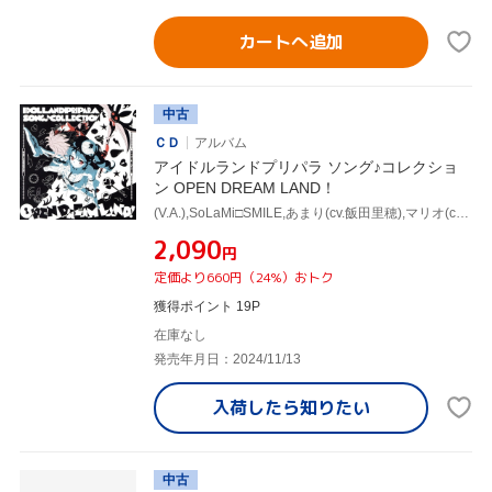
カートへ追加
中古
ＣＤ
アルバム
アイドルランドプリパラ ソング♪コレクショ
ン OPEN DREAM LAND！
(V.A.),SoLaMi□SMILE,あまり(cv.飯田里穂),マリオ(cv.橘龍丸),DressingPafe,EVER GOLD,あまり、ポォロロ(cv.飯田里穂、林鼓子),アマリオン
¥2,090
円
定価より660円（24%）おトク
獲得ポイント 19P
在庫なし
発売年月日：2024/11/13
入荷したら
知りたい
中古