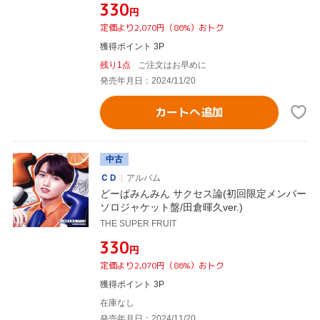
¥330
円
定価より2,070円（86%）おトク
獲得ポイント 3P
残り1点
ご注文はお早めに
発売年月日：2024/11/20
カートへ追加
中古
ＣＤ
アルバム
どーぱみんみん サクセス論(初回限定メンバー
ソロジャケット盤/田倉暉久ver.)
THE SUPER FRUIT
¥330
円
定価より2,070円（86%）おトク
獲得ポイント 3P
在庫なし
発売年月日：2024/11/20