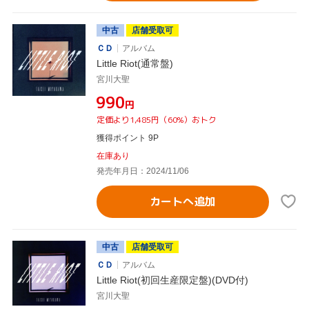
中古
店舗受取可
ＣＤ
アルバム
Little Riot(通常盤)
宮川大聖
¥990
円
定価より1,485円（60%）おトク
獲得ポイント 9P
在庫あり
発売年月日：2024/11/06
カートへ追加
中古
店舗受取可
ＣＤ
アルバム
Little Riot(初回生産限定盤)(DVD付)
宮川大聖