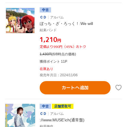
中古
ＣＤ
アルバム
ぼっち・ざ・ろっく！:We will
結束バンド
¥1,210
円
定価より990円（45%）おトク
1,430
円
(6/8時点の価格)
獲得ポイント 11P
在庫あり
発売年月日：2024/11/06
カートへ追加
中古
店舗受取可
ＣＤ
アルバム
://www.MUSE'ich(通常盤)
柿原徹也