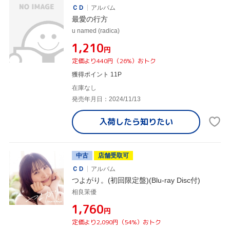
ＣＤ
アルバム
最愛の行方
u named (radica)
¥1,210
円
定価より440円（26%）おトク
獲得ポイント 11P
在庫なし
発売年月日：2024/11/13
入荷したら
知りたい
中古
店舗受取可
ＣＤ
アルバム
つよがり。(初回限定盤)(Blu-ray Disc付)
相良茉優
¥1,760
円
定価より2,090円（54%）おトク