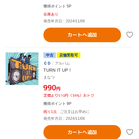
獲得ポイント 5P
在庫あり
発売年月日：2024/11/06
カートへ追加
中古
店舗受取可
ＣＤ
アルバム
TURN IT UP！
まなつ
¥990
円
定価より510円（34%）おトク
獲得ポイント 9P
残り1点
ご注文はお早めに
発売年月日：2024/11/06
カートへ追加