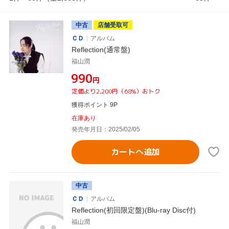
中古
店舗受取可
ＣＤ
アルバム
Reflection(通常盤)
福山潤
¥990
円
定価より2,200円（68%）おトク
獲得ポイント 9P
在庫あり
発売年月日：2025/02/05
カートへ追加
中古
ＣＤ
アルバム
Reflection(初回限定盤)(Blu-ray Disc付)
福山潤