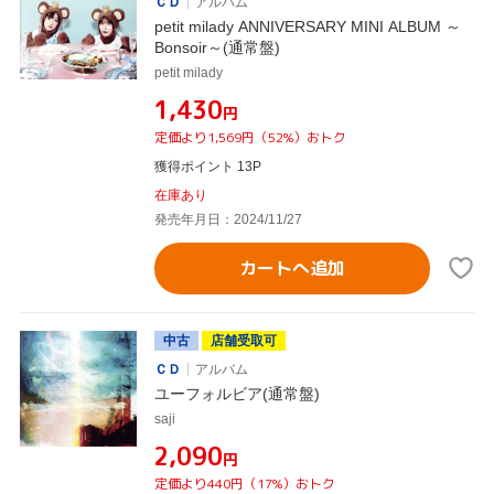
ＣＤ
アルバム
petit milady ANNIVERSARY MINI ALBUM ～
Bonsoir～(通常盤)
petit milady
¥1,430
円
定価より1,569円（52%）おトク
獲得ポイント 13P
在庫あり
発売年月日：2024/11/27
カートへ追加
中古
店舗受取可
ＣＤ
アルバム
ユーフォルビア(通常盤)
saji
¥2,090
円
定価より440円（17%）おトク