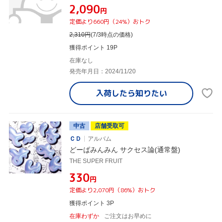
¥2,090
円
定価より660円（24%）おトク
2,310
円
(7/3時点の価格)
獲得ポイント 19P
在庫なし
発売年月日：2024/11/20
入荷したら
知りたい
中古
店舗受取可
ＣＤ
アルバム
どーぱみんみん サクセス論(通常盤)
THE SUPER FRUIT
¥330
円
定価より2,070円（86%）おトク
獲得ポイント 3P
在庫わずか
ご注文はお早めに