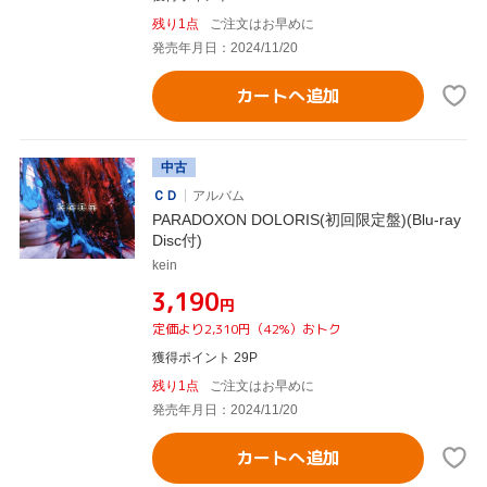
残り1点
ご注文はお早めに
発売年月日：2024/11/20
カートへ追加
中古
ＣＤ
アルバム
PARADOXON DOLORIS(初回限定盤)(Blu-ray
Disc付)
kein
¥3,190
円
定価より2,310円（42%）おトク
獲得ポイント 29P
残り1点
ご注文はお早めに
発売年月日：2024/11/20
カートへ追加