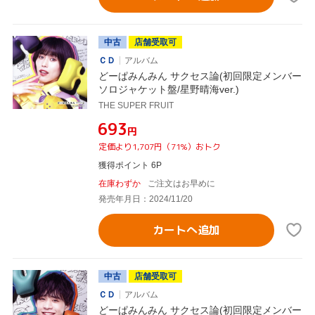
中古
店舗受取可
ＣＤ
アルバム
どーぱみんみん サクセス論(初回限定メンバー
ソロジャケット盤/星野晴海ver.)
THE SUPER FRUIT
¥693
円
定価より1,707円（71%）おトク
獲得ポイント 6P
在庫わずか
ご注文はお早めに
発売年月日：2024/11/20
カートへ追加
中古
店舗受取可
ＣＤ
アルバム
どーぱみんみん サクセス論(初回限定メンバー