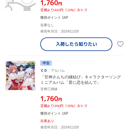
¥1,760
円
定価より440円（20%）おトク
獲得ポイント 16P
在庫なし
発売年月日：2024/11/20
入荷したら
知りたい
中古
ＣＤ
アルバム
「甘神さんちの縁結び」キャラクターソング
ミニアルバム「君に恋を結んで」
甘神三姉妹
¥1,760
円
定価より990円（36%）おトク
獲得ポイント 16P
在庫あり
発売年月日：2024/11/20