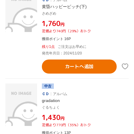
黄昏ハッピービッチ(下)
さめざめ
¥1,760
円
定価より740円（29%）おトク
獲得ポイント 16P
残り1点
ご注文はお早めに
発売年月日：2024/11/20
カートへ追加
中古
ＣＤ
アルバム
gradation
ぐるちょく
¥1,430
円
定価より770円（35%）おトク
獲得ポイント 13P