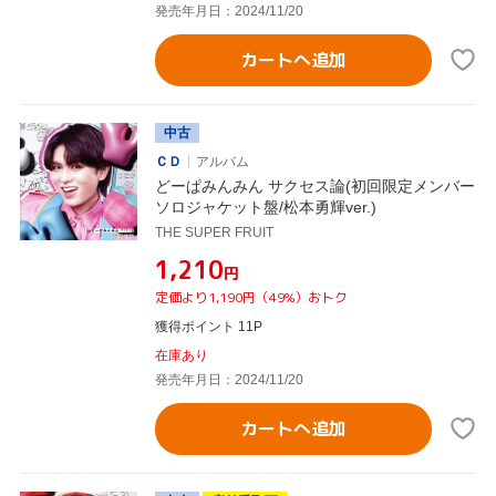
発売年月日：2024/11/20
カートへ追加
中古
ＣＤ
アルバム
どーぱみんみん サクセス論(初回限定メンバー
ソロジャケット盤/松本勇輝ver.)
THE SUPER FRUIT
¥1,210
円
定価より1,190円（49%）おトク
獲得ポイント 11P
在庫あり
発売年月日：2024/11/20
カートへ追加