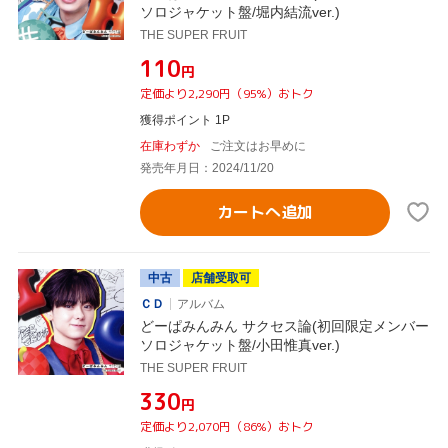
ソロジャケット盤/堀内結流ver.)
THE SUPER FRUIT
¥110
円
定価より2,290円（95%）おトク
獲得ポイント 1P
在庫わずか
ご注文はお早めに
発売年月日：2024/11/20
カートへ追加
中古
店舗受取可
ＣＤ
アルバム
どーぱみんみん サクセス論(初回限定メンバー
ソロジャケット盤/小田惟真ver.)
THE SUPER FRUIT
¥330
円
定価より2,070円（86%）おトク