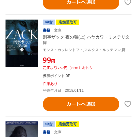
カートへ追加
中古
店舗受取可
書籍
文庫
刑事ザック 夜の顎(上) ハヤカワ・ミステリ文
庫
モンス・カッレントフト,マルクス・ルッテマン,荷見明子
¥99
円
定価より737円（88%）おトク
獲得ポイント 0P
在庫あり
発売年月日：2018/01/11
カートへ追加
中古
店舗受取可
書籍
文庫