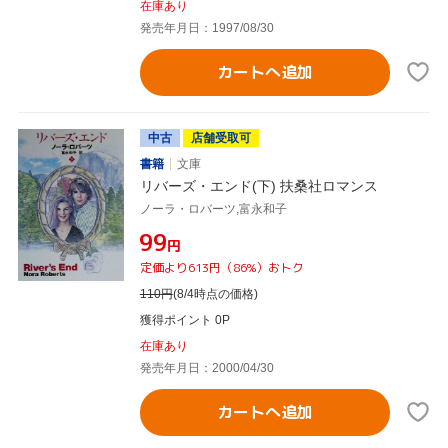
在庫あり
発売年月日：1997/08/30
カートへ追加
中古
店舗受取可
書籍
文庫
リバーズ・エンド(下) 扶桑社ロマンス
ノーラ・ロバーツ,富永和子
¥99
円
定価より613円（86%）おトク
110
円
(8/4時点の価格)
獲得ポイント 0P
在庫あり
発売年月日：2000/04/30
カートへ追加