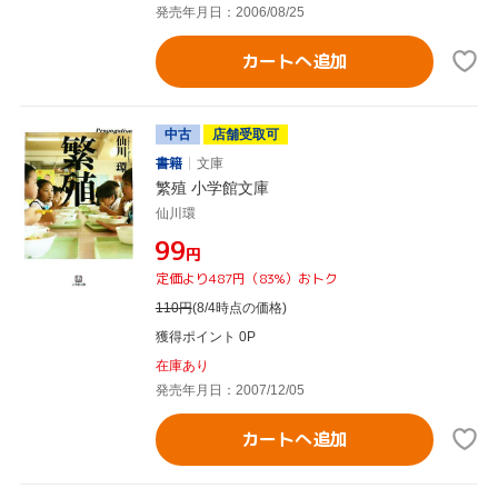
発売年月日：2006/08/25
カートへ追加
中古
店舗受取可
書籍
文庫
繁殖 小学館文庫
仙川環
¥99
円
定価より487円（83%）おトク
110
円
(8/4時点の価格)
獲得ポイント 0P
在庫あり
発売年月日：2007/12/05
カートへ追加