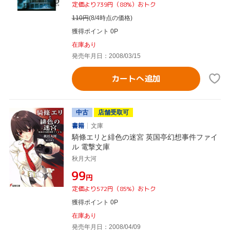
定価より739円（88%）おトク
110
円
(8/4時点の価格)
獲得ポイント 0P
在庫あり
発売年月日：2008/03/15
カートへ追加
中古
店舗受取可
書籍
文庫
騎條エリと緋色の迷宮 英国亭幻想事件ファイ
ル 電撃文庫
秋月大河
¥99
円
定価より572円（85%）おトク
獲得ポイント 0P
在庫あり
発売年月日：2008/04/09