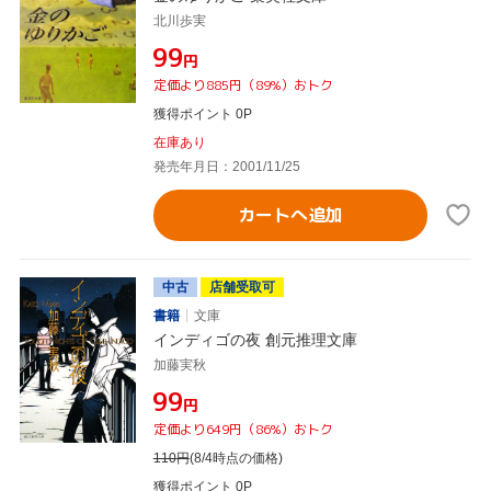
北川歩実
¥99
円
定価より885円（89%）おトク
獲得ポイント 0P
在庫あり
発売年月日：2001/11/25
カートへ追加
中古
店舗受取可
書籍
文庫
インディゴの夜 創元推理文庫
加藤実秋
¥99
円
定価より649円（86%）おトク
110
円
(8/4時点の価格)
獲得ポイント 0P