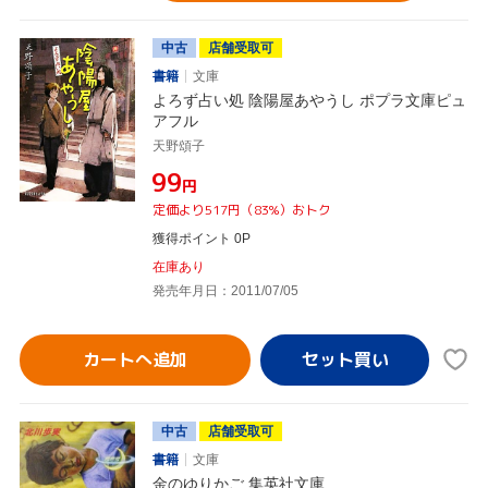
中古
店舗受取可
書籍
文庫
よろず占い処 陰陽屋あやうし ポプラ文庫ピュ
アフル
天野頌子
¥99
円
定価より517円（83%）おトク
獲得ポイント 0P
在庫あり
発売年月日：2011/07/05
カートへ追加
中古
店舗受取可
書籍
文庫
金のゆりかご 集英社文庫