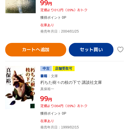
¥99
円
定価より812円（89%）おトク
獲得ポイント 0P
在庫あり
発売年月日：2004/01/25
カートへ追加
中古
店舗受取可
書籍
文庫
朽ちた樹々の枝の下で 講談社文庫
真保裕一
¥99
円
定価より864円（89%）おトク
獲得ポイント 0P
在庫あり
発売年月日：1999/02/15