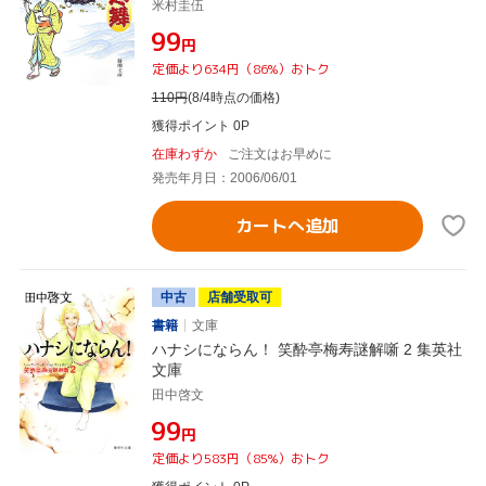
米村圭伍
¥99
円
定価より634円（86%）おトク
110
円
(8/4時点の価格)
獲得ポイント 0P
在庫わずか
ご注文はお早めに
発売年月日：2006/06/01
カートへ追加
中古
店舗受取可
書籍
文庫
ハナシにならん！ 笑酔亭梅寿謎解噺 2 集英社
文庫
田中啓文
¥99
円
定価より583円（85%）おトク