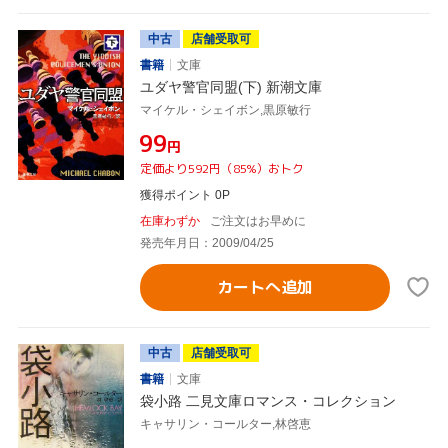
中古
店舗受取可
書籍
文庫
ユダヤ警官同盟(下) 新潮文庫
マイケル・シェイボン,黒原敏行
¥99
円
定価より592円（85%）おトク
獲得ポイント 0P
在庫わずか
ご注文はお早めに
発売年月日：2009/04/25
カートへ追加
中古
店舗受取可
書籍
文庫
袋小路 二見文庫ロマンス・コレクション
キャサリン・コールター,林啓恵