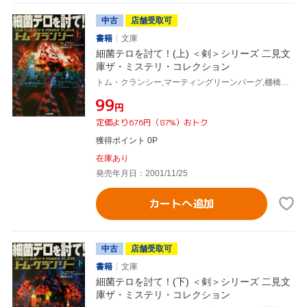
中古
店舗受取可
書籍
文庫
細菌テロを討て！(上) ＜剣＞シリーズ 二見文
庫ザ・ミステリ・コレクション
トム・クランシー,マーティングリーンバーグ,棚橋志行
¥99
円
定価より676円（87%）おトク
獲得ポイント 0P
在庫あり
発売年月日：2001/11/25
カートへ追加
中古
店舗受取可
書籍
文庫
細菌テロを討て！(下) ＜剣＞シリーズ 二見文
庫ザ・ミステリ・コレクション