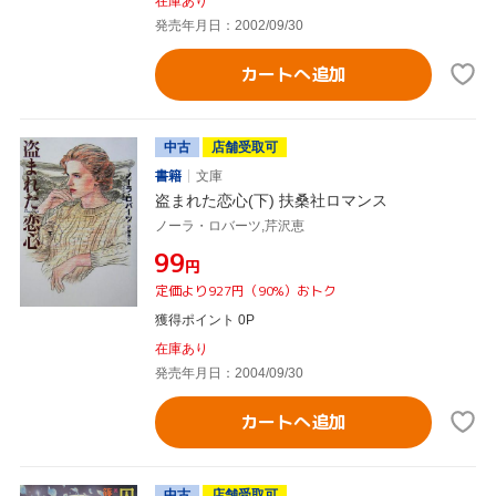
在庫あり
発売年月日：2002/09/30
カートへ追加
中古
店舗受取可
書籍
文庫
盗まれた恋心(下) 扶桑社ロマンス
ノーラ・ロバーツ,芹沢恵
¥99
円
定価より927円（90%）おトク
獲得ポイント 0P
在庫あり
発売年月日：2004/09/30
カートへ追加
中古
店舗受取可