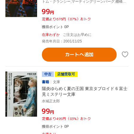
トム・クランシー,マーティングリーンバーグ,棚橋志行
¥99
円
定価より676円（87%）おトク
獲得ポイント 0P
在庫わずか
ご注文はお早めに
発売年月日：2001/11/25
カートへ追加
中古
店舗受取可
書籍
文庫
陽炎ゆらめく夏の王国 東京タブロイド 6 富士
見ミステリー文庫
水城正太郎
¥99
円
定価より495円（83%）おトク
獲得ポイント 0P