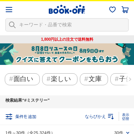
1,800円以上の注文で
送料無料
面白い
楽しい
文庫
子供
検索結果
#ミステリー
条件を追加
ならびかえ
1件～30件（全25,324件）
30件