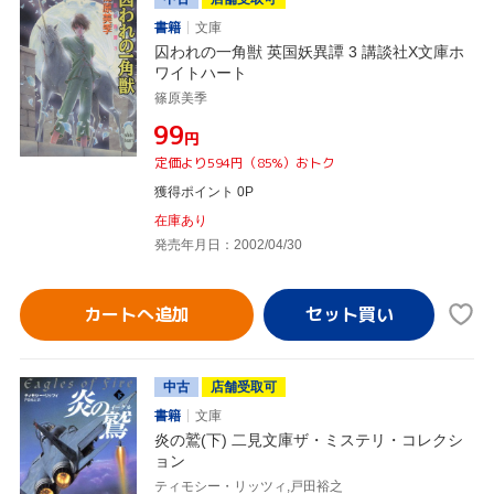
書籍
文庫
囚われの一角獣 英国妖異譚 3 講談社X文庫ホ
ワイトハート
篠原美季
¥99
円
定価より594円（85%）おトク
獲得ポイント 0P
在庫あり
発売年月日：2002/04/30
カートへ追加
中古
店舗受取可
書籍
文庫
炎の鷲(下) 二見文庫ザ・ミステリ・コレクシ
ョン
ティモシー・リッツィ,戸田裕之