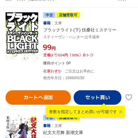
中古
店舗受取可
書籍
文庫
ブラックライト(下) 扶桑社ミステリー
スティーヴン・ハンター,公手成幸
¥99
円
定価より634円（86%）おトク
獲得ポイント 0P
在庫わずか
ご注文はお早めに
発売年月日：1998/05/30
カートへ追加
巻数を指定して
まとめ買いが可能です
中古
店舗受取可
書籍
文庫
紀文大尽舞 新潮文庫