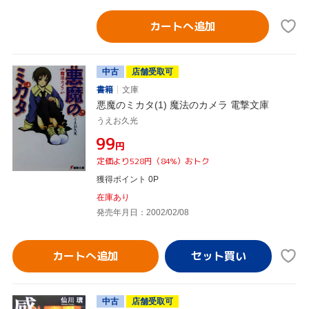
カートへ追加
中古
店舗受取可
書籍
文庫
悪魔のミカタ(1) 魔法のカメラ 電撃文庫
うえお久光
¥99
円
定価より528円（84%）おトク
獲得ポイント 0P
在庫あり
発売年月日：2002/02/08
カートへ追加
中古
店舗受取可