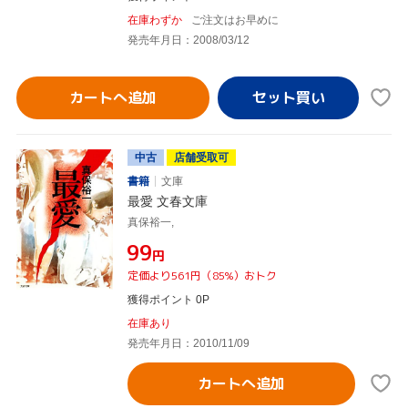
在庫わずか
ご注文はお早めに
発売年月日：2008/03/12
カートへ追加
中古
店舗受取可
書籍
文庫
最愛 文春文庫
真保裕一,
¥99
円
定価より561円（85%）おトク
獲得ポイント 0P
在庫あり
発売年月日：2010/11/09
カートへ追加