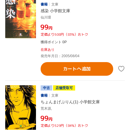
書籍
文庫
感染 小学館文庫
仙川環
¥99
円
定価より508円（83%）おトク
獲得ポイント 0P
在庫あり
発売年月日：2005/08/04
カートへ追加
中古
店舗受取可
書籍
文庫
ちょんまげぷりん(1) 小学館文庫
荒木源,
¥99
円
定価より529円（84%）おトク