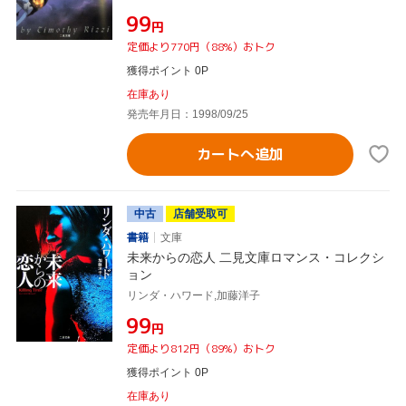
¥99
円
定価より770円（88%）おトク
獲得ポイント 0P
在庫あり
発売年月日：1998/09/25
カートへ追加
中古
店舗受取可
書籍
文庫
未来からの恋人 二見文庫ロマンス・コレクシ
ョン
リンダ・ハワード,加藤洋子
¥99
円
定価より812円（89%）おトク
獲得ポイント 0P
在庫あり