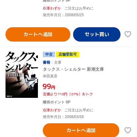
獲得ポイント 0P
在庫わずか
ご注文はお早めに
発売年月日：2008/05/25
カートへ追加
中古
店舗受取可
書籍
文庫
タックス・シェルター 新潮文庫
幸田真音
¥99
円
定価より718円（87%）おトク
獲得ポイント 0P
在庫わずか
ご注文はお早めに
発売年月日：2008/03/28
カートへ追加