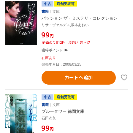
中古
店舗受取可
書籍
文庫
パッション ザ・ミステリ・コレクション
リサ・ヴァルデス,坂本あおい
¥99
円
定価より812円（89%）おトク
獲得ポイント 0P
在庫あり
発売年月日：2008/03/25
カートへ追加
中古
店舗受取可
書籍
文庫
ブルータワー 徳間文庫
石田衣良
¥99
円