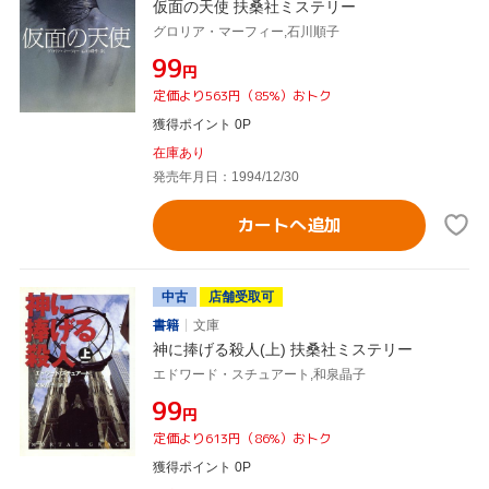
仮面の天使 扶桑社ミステリー
グロリア・マーフィー,石川順子
¥99
円
定価より563円（85%）おトク
獲得ポイント 0P
在庫あり
発売年月日：1994/12/30
カートへ追加
中古
店舗受取可
書籍
文庫
神に捧げる殺人(上) 扶桑社ミステリー
エドワード・スチュアート,和泉晶子
¥99
円
定価より613円（86%）おトク
獲得ポイント 0P