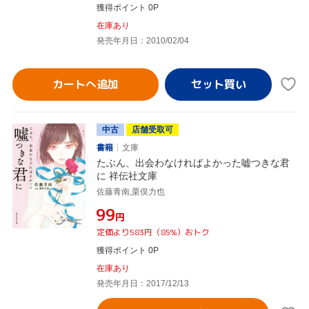
獲得ポイント 0P
在庫あり
発売年月日：2010/02/04
カートへ追加
中古
店舗受取可
書籍
文庫
たぶん、出会わなければよかった嘘つきな君
に 祥伝社文庫
佐藤青南,栗俣力也
¥99
円
定価より583円（85%）おトク
獲得ポイント 0P
在庫あり
発売年月日：2017/12/13