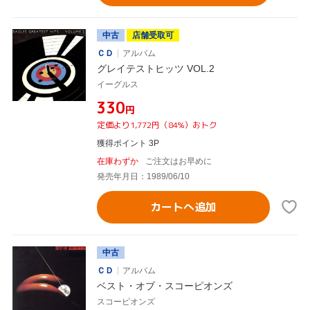
中古
店舗受取可
ＣＤ
アルバム
グレイテストヒッツ VOL.2
イーグルス
¥330
円
定価より1,772円（84%）おトク
獲得ポイント 3P
在庫わずか
ご注文はお早めに
発売年月日：1989/06/10
カートへ追加
中古
ＣＤ
アルバム
ベスト・オブ・スコーピオンズ
スコーピオンズ