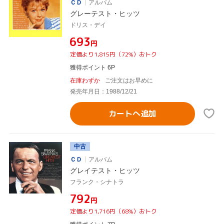
ＣＤ
アルバム
グレーテスト・ヒッツ
ドリス・デイ
¥693
円
定価より1,815円（72%）おトク
獲得ポイント 6P
在庫わずか
ご注文はお早めに
発売年月日：1988/12/21
カートへ追加
中古
ＣＤ
アルバム
グレイテスト・ヒッツ
フランク・シナトラ
¥792
円
定価より1,716円（68%）おトク