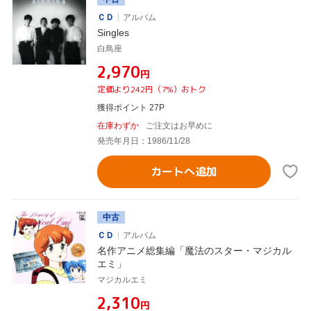
ＣＤ
アルバム
Singles
白鳥座
¥2,970
円
定価より242円（7%）おトク
獲得ポイント 27P
在庫わずか
ご注文はお早めに
発売年月日：1986/11/28
カートへ追加
中古
ＣＤ
アルバム
名作アニメ総集編「魔法のスター・マジカル
エミ」
マジカルエミ
¥2,310
円