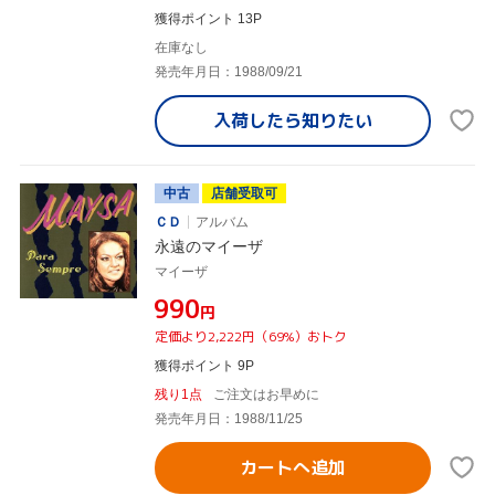
獲得ポイント 13P
在庫なし
発売年月日：1988/09/21
入荷したら
知りたい
中古
店舗受取可
ＣＤ
アルバム
永遠のマイーザ
マイーザ
¥990
円
定価より2,222円（69%）おトク
獲得ポイント 9P
残り1点
ご注文はお早めに
発売年月日：1988/11/25
カートへ追加