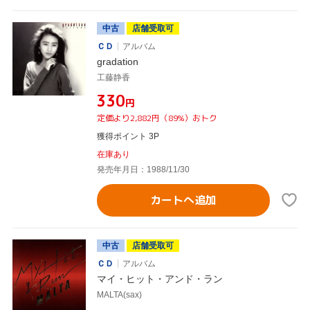
中古
店舗受取可
ＣＤ
アルバム
gradation
工藤静香
¥330
円
定価より2,882円（89%）おトク
獲得ポイント 3P
在庫あり
発売年月日：1988/11/30
カートへ追加
中古
店舗受取可
ＣＤ
アルバム
マイ・ヒット・アンド・ラン
MALTA(sax)