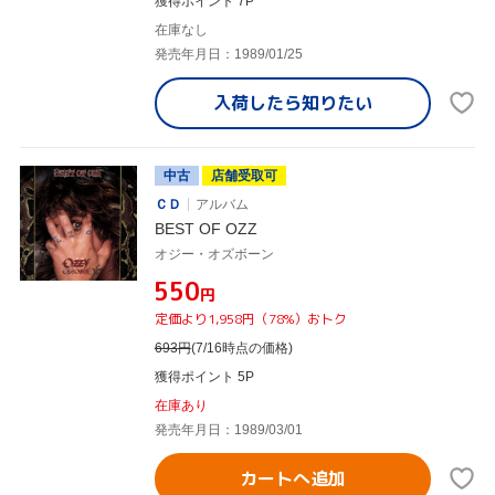
獲得ポイント 7P
在庫なし
発売年月日：1989/01/25
入荷したら
知りたい
中古
店舗受取可
ＣＤ
アルバム
BEST OF OZZ
オジー・オズボーン
¥550
円
定価より1,958円（78%）おトク
693
円
(7/16時点の価格)
獲得ポイント 5P
在庫あり
発売年月日：1989/03/01
カートへ追加