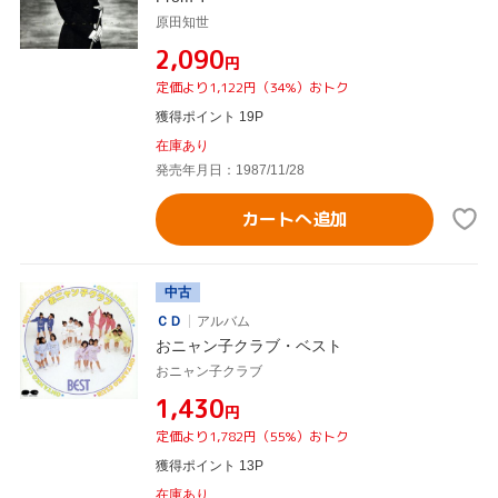
原田知世
¥2,090
円
定価より1,122円（34%）おトク
獲得ポイント 19P
在庫あり
発売年月日：1987/11/28
カートへ追加
中古
ＣＤ
アルバム
おニャン子クラブ・ベスト
おニャン子クラブ
¥1,430
円
定価より1,782円（55%）おトク
獲得ポイント 13P
在庫あり