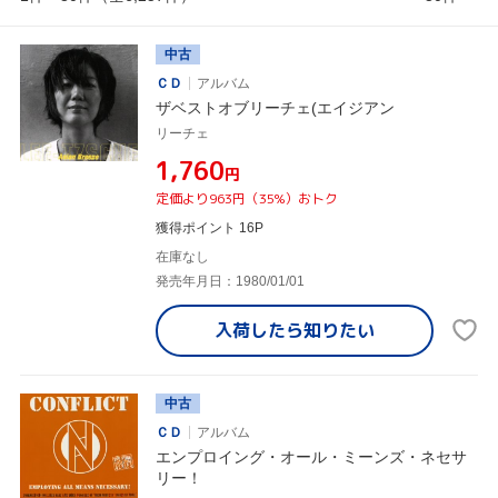
中古
ＣＤ
アルバム
ザベストオブリーチェ(エイジアン
リーチェ
¥1,760
円
定価より963円（35%）おトク
獲得ポイント 16P
在庫なし
発売年月日：1980/01/01
入荷したら
知りたい
中古
ＣＤ
アルバム
エンプロイング・オール・ミーンズ・ネセサ
リー！