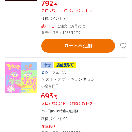
¥792
円
定価より2,420円（75%）おトク
獲得ポイント 7P
残り1点
ご注文はお早めに
発売年月日：1988/12/07
カートへ追加
中古
店舗受取可
ＣＤ
アルバム
ベスト・オブ・キョンキョン
小泉今日子
¥693
円
定価より2,519円（78%）おトク
792
円
(6/16時点の価格)
獲得ポイント 6P
在庫あり