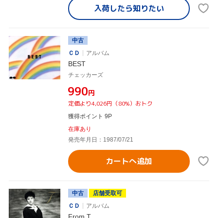
入荷したら
知りたい
中古
ＣＤ
アルバム
BEST
チェッカーズ
¥990
円
定価より4,026円（80%）おトク
獲得ポイント 9P
在庫あり
発売年月日：1987/07/21
カートへ追加
中古
店舗受取可
ＣＤ
アルバム
From T