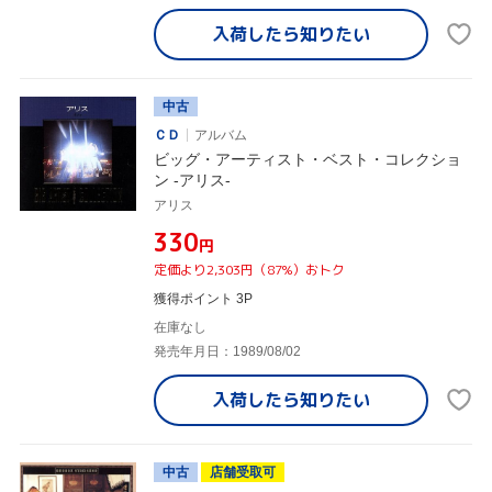
入荷したら
知りたい
中古
ＣＤ
アルバム
ビッグ・アーティスト・ベスト・コレクショ
ン -アリス-
アリス
¥330
円
定価より2,303円（87%）おトク
獲得ポイント 3P
在庫なし
発売年月日：1989/08/02
入荷したら
知りたい
中古
店舗受取可