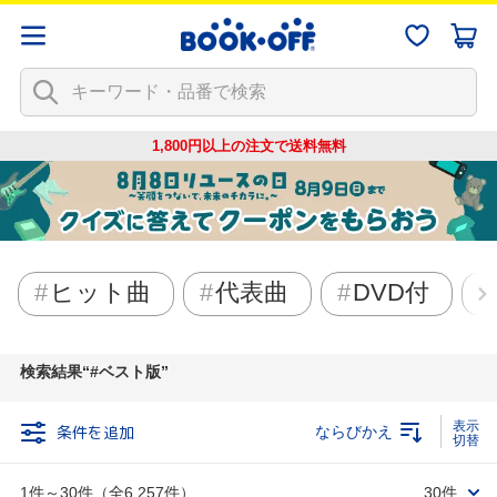
1,800円以上の注文で
送料無料
ヒット曲
代表曲
DVD付
検索結果
#ベスト版
条件を追加
ならびかえ
1件～30件（全6,257件）
30件