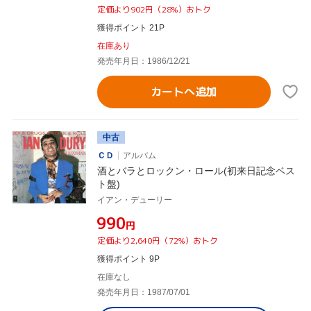
定価より902円（28%）おトク
獲得ポイント 21P
在庫あり
発売年月日：1986/12/21
カートへ追加
中古
ＣＤ
アルバム
酒とバラとロックン・ロール(初来日記念ベス
ト盤)
イアン・デューリー
¥990
円
定価より2,640円（72%）おトク
獲得ポイント 9P
在庫なし
発売年月日：1987/07/01