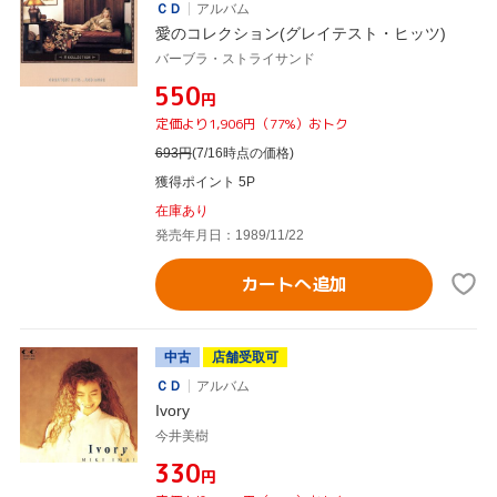
ＣＤ
アルバム
愛のコレクション(グレイテスト・ヒッツ)
バーブラ・ストライサンド
¥550
円
定価より1,906円（77%）おトク
693
円
(7/16時点の価格)
獲得ポイント 5P
在庫あり
発売年月日：1989/11/22
カートへ追加
中古
店舗受取可
ＣＤ
アルバム
Ivory
今井美樹
¥330
円