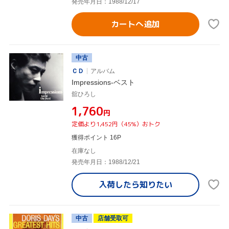
発売年月日：1988/12/17
カートへ追加
中古
ＣＤ
アルバム
Impressions-ベスト
舘ひろし
¥1,760
円
定価より1,452円（45%）おトク
獲得ポイント 16P
在庫なし
発売年月日：1988/12/21
入荷したら
知りたい
中古
店舗受取可