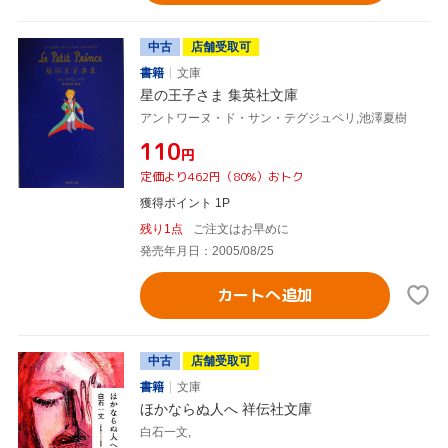
中古
店舗受取可
書籍
文庫
星の王子さま 集英社文庫
アントワーヌ・ド・サン・テグジュペリ,池澤夏樹
¥110
円
定価より462円（80%）おトク
獲得ポイント 1P
残り1点
ご注文はお早めに
発売年月日：2005/08/25
カートへ追加
中古
店舗受取可
書籍
文庫
ほかならぬ人へ 祥伝社文庫
白石一文,