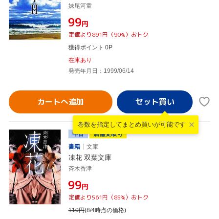
妹尾河童
¥99
円
定価より891円（90%）おトク
獲得ポイント 0P
在庫あり
発売年月日：1999/06/14
カートへ追加
巻数を指定して
まとめ買いが可能です
中古
店舗受取可
書籍
文庫
凍花 双葉文庫
斉木香津
¥99
円
定価より561円（85%）おトク
110
円
(8/4時点の価格)