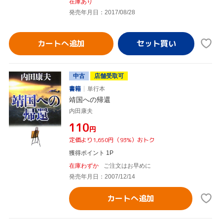
在庫あり
発売年月日：2017/08/28
カートへ追加
中古
店舗受取可
書籍
単行本
靖国への帰還
内田康夫
¥110
円
定価より1,650円（93%）おトク
獲得ポイント 1P
在庫わずか
ご注文はお早めに
発売年月日：2007/12/14
カートへ追加