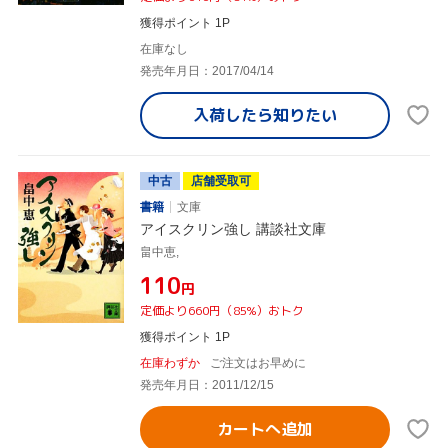
獲得ポイント 1P
在庫なし
発売年月日：2017/04/14
入荷したら
知りたい
中古
店舗受取可
書籍
文庫
アイスクリン強し 講談社文庫
畠中恵,
¥110
円
定価より660円（85%）おトク
獲得ポイント 1P
在庫わずか
ご注文はお早めに
発売年月日：2011/12/15
カートへ追加