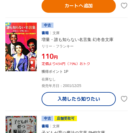
カートへ追加
中古
書籍
文庫
増量・誰も知らない名言集 幻冬舎文庫
リリー・フランキー
¥110
円
定価より434円（79%）おトク
獲得ポイント 1P
在庫なし
発売年月日：2001/12/25
入荷したら
知りたい
中古
店舗受取可
書籍
文庫
子どもが育つ魔法の言葉 PHP文庫