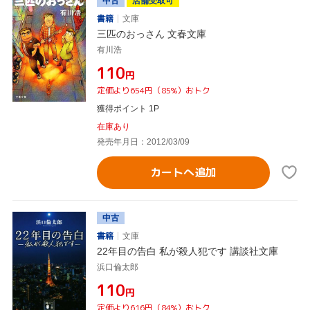
中古
店舗受取可
書籍
文庫
三匹のおっさん 文春文庫
有川浩
¥110
円
定価より654円（85%）おトク
獲得ポイント 1P
在庫あり
発売年月日：2012/03/09
カートへ追加
中古
書籍
文庫
22年目の告白 私が殺人犯です 講談社文庫
浜口倫太郎
¥110
円
定価より616円（84%）おトク