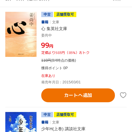
中古
店舗受取可
書籍
文庫
心 集英社文庫
姜尚中
¥99
円
定価より583円（85%）おトク
110
円
(8/4時点の価格)
獲得ポイント 0P
在庫あり
発売年月日：2015/03/01
カートへ追加
中古
店舗受取可
書籍
文庫
少年H(上巻) 講談社文庫