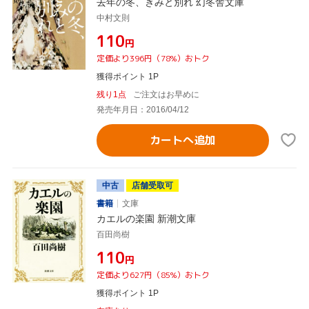
去年の冬、きみと別れ 幻冬舎文庫
中村文則
¥110
円
定価より396円（78%）おトク
獲得ポイント 1P
残り1点
ご注文はお早めに
発売年月日：2016/04/12
カートへ追加
中古
店舗受取可
書籍
文庫
カエルの楽園 新潮文庫
百田尚樹
¥110
円
定価より627円（85%）おトク
獲得ポイント 1P