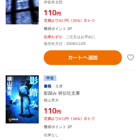
伊坂幸太郎,
¥110
円
定価より627円（85%）おトク
獲得ポイント 1P
在庫わずか
ご注文はお早めに
発売年月日：2009/11/28
カートへ追加
中古
書籍
文庫
影踏み 祥伝社文庫
横山秀夫
¥110
円
定価より612円（84%）おトク
獲得ポイント 1P
在庫なし