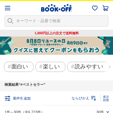
1,800円以上の注文で
送料無料
面白い
楽しい
読みやすい
検索結果
#ベストセラー
条件を追加
ならびかえ
1件～30件（全6,723件）
30件