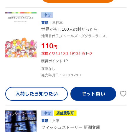
中古
書籍
単行本
世界がもし100人の村だったら
池田香代子,チャールズ・ダグラスラミス,
¥110
円
定価より1,210円（91%）おトク
獲得ポイント 1P
在庫なし
発売年月日：2001/12/10
入荷したら
知りたい
中古
店舗受取可
書籍
文庫
フィッシュストーリー 新潮文庫