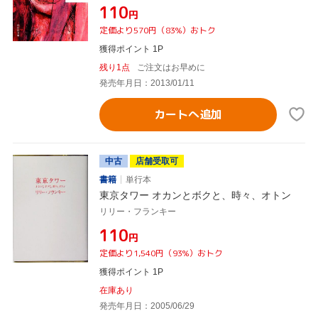
¥110
円
定価より570円（83%）おトク
獲得ポイント 1P
残り1点
ご注文はお早めに
発売年月日：2013/01/11
カートへ追加
中古
店舗受取可
書籍
単行本
東京タワー オカンとボクと、時々、オトン
リリー・フランキー
¥110
円
定価より1,540円（93%）おトク
獲得ポイント 1P
在庫あり
発売年月日：2005/06/29