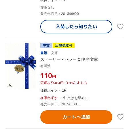
在庫なし
発売年月日：2013/09/20
入荷したら
知りたい
中古
店舗受取可
書籍
文庫
ストーリー・セラー 幻冬舎文庫
有川浩
¥110
円
定価より484円（81%）おトク
獲得ポイント 1P
在庫わずか
ご注文はお早めに
発売年月日：2015/11/01
カートへ追加