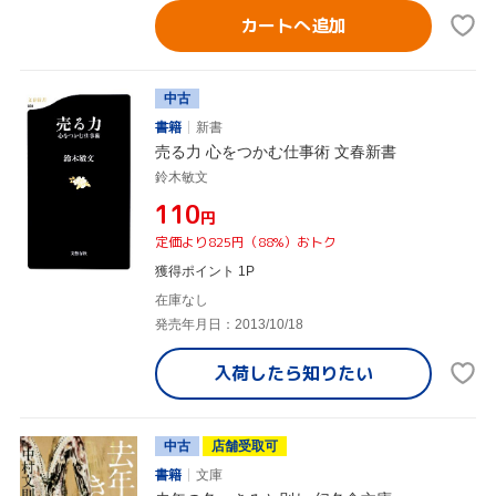
カートへ追加
中古
書籍
新書
売る力 心をつかむ仕事術 文春新書
鈴木敏文
¥110
円
定価より825円（88%）おトク
獲得ポイント 1P
在庫なし
発売年月日：2013/10/18
入荷したら
知りたい
中古
店舗受取可
書籍
文庫