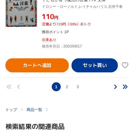
ドロシー・ローノルト,レイチャルハリス,石井千春
¥110
円
定価より726円（86%）おトク
獲得ポイント 1P
在庫あり
発売年月日：2003/09/17
カートへ追加
1
2
3
トップ
商品一覧
検索結果の関連商品