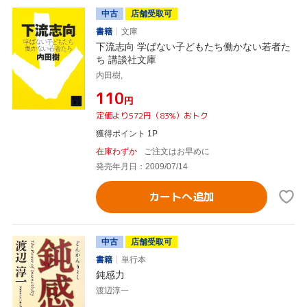
中古
店舗受取可
書籍
文庫
下流志向 学ばない子どもたち働かない若者た
ち 講談社文庫
内田樹,
¥110
円
定価より572円（83%）おトク
獲得ポイント 1P
在庫わずか
ご注文はお早めに
発売年月日：2009/07/14
カートへ追加
中古
店舗受取可
書籍
単行本
鈍感力
渡辺淳一