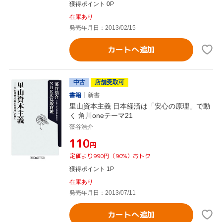
獲得ポイント 0P
在庫あり
発売年月日：2013/02/15
カートへ追加
中古
店舗受取可
書籍
新書
里山資本主義 日本経済は「安心の原理」で動
く 角川oneテーマ21
藻谷浩介
¥110
円
定価より990円（90%）おトク
獲得ポイント 1P
在庫あり
発売年月日：2013/07/11
カートへ追加