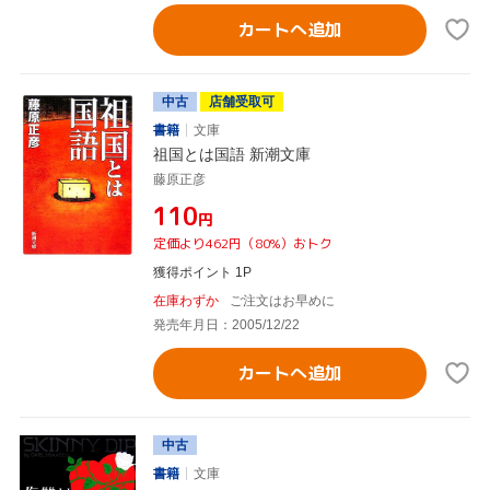
カートへ追加
中古
店舗受取可
書籍
文庫
祖国とは国語 新潮文庫
藤原正彦
¥110
円
定価より462円（80%）おトク
獲得ポイント 1P
在庫わずか
ご注文はお早めに
発売年月日：2005/12/22
カートへ追加
中古
書籍
文庫