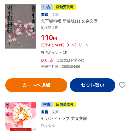
中古
店舗受取可
書籍
文庫
鬼平犯科帳 新装版(1) 文春文庫
池波正太郎
¥110
円
定価より506円（82%）おトク
獲得ポイント 1P
残り1点
ご注文はお早めに
発売年月日：2000/04/06
カートへ追加
中古
店舗受取可
書籍
文庫
セカンド・ラブ 文春文庫
乾くるみ