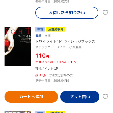
発売年月日：2007/02/09
入荷したら
知りたい
中古
店舗受取可
書籍
文庫
トワイライト(下) ヴィレッジブックス
ステファニー・メイヤー,小原亜美
¥110
円
定価より638円（85%）おトク
獲得ポイント 1P
残り1点
ご注文はお早めに
発売年月日：2008/04/19
カートへ追加