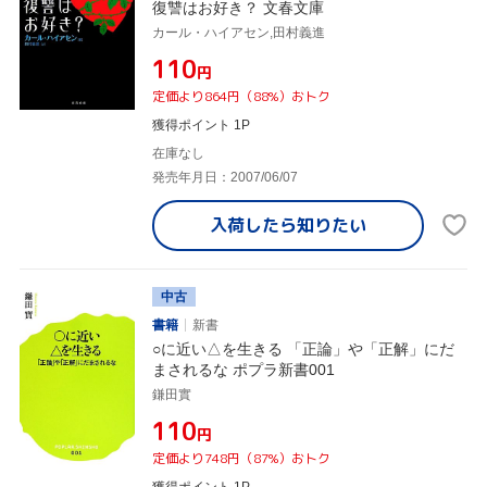
復讐はお好き？ 文春文庫
カール・ハイアセン,田村義進
¥110
円
定価より864円（88%）おトク
獲得ポイント 1P
在庫なし
発売年月日：2007/06/07
入荷したら
知りたい
中古
書籍
新書
○に近い△を生きる 「正論」や「正解」にだ
まされるな ポプラ新書001
鎌田實
¥110
円
定価より748円（87%）おトク
獲得ポイント 1P