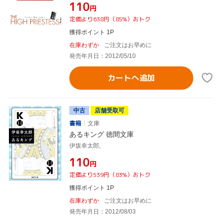
¥110
円
定価より638円（85%）おトク
獲得ポイント 1P
在庫わずか
ご注文はお早めに
発売年月日：2012/05/10
カートへ追加
中古
店舗受取可
書籍
文庫
あるキング 徳間文庫
伊坂幸太郎,
¥110
円
定価より539円（83%）おトク
獲得ポイント 1P
在庫わずか
ご注文はお早めに
発売年月日：2012/08/03