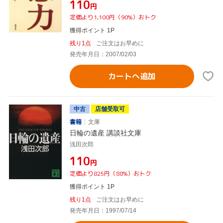
¥110
円
定価より1,100円（90%）おトク
獲得ポイント 1P
残り1点
ご注文はお早めに
発売年月日：2007/02/03
カートへ追加
中古
店舗受取可
書籍
文庫
日輪の遺産 講談社文庫
浅田次郎
¥110
円
定価より825円（88%）おトク
獲得ポイント 1P
残り1点
ご注文はお早めに
発売年月日：1997/07/14