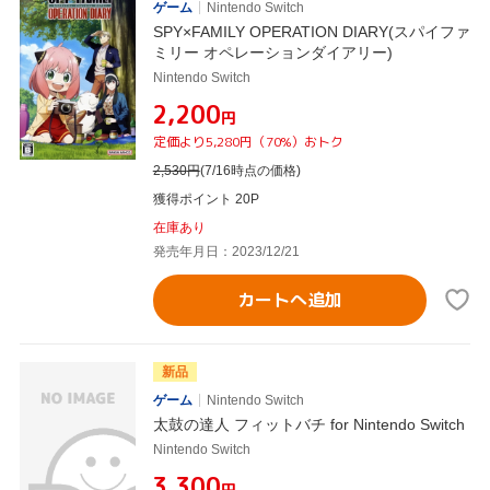
ゲーム
Nintendo Switch
SPY×FAMILY OPERATION DIARY(スパイファ
ミリー オペレーションダイアリー)
Nintendo Switch
¥2,200
円
定価より5,280円（70%）おトク
2,530
円
(7/16時点の価格)
獲得ポイント 20P
在庫あり
発売年月日：2023/12/21
カートへ追加
新品
ゲーム
Nintendo Switch
太鼓の達人 フィットバチ for Nintendo Switch
Nintendo Switch
¥3,300
円