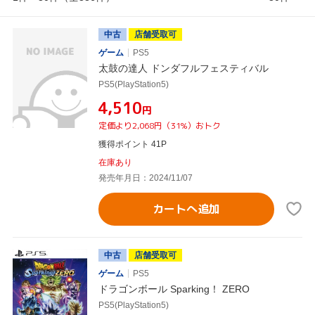
中古
店舗受取可
ゲーム
PS5
太鼓の達人 ドンダフルフェスティバル
PS5(PlayStation5)
¥4,510
円
定価より2,068円（31%）おトク
獲得ポイント 41P
在庫あり
発売年月日：2024/11/07
カートへ追加
中古
店舗受取可
ゲーム
PS5
ドラゴンボール Sparking！ ZERO
PS5(PlayStation5)