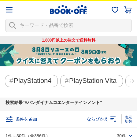
1,800円以上の注文で
送料無料
PlayStation4
PlayStation Vita
検索結果
#バンダイナムコエンターテインメント
条件を追加
ならびかえ
1件～30件（全386件）
30件