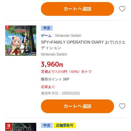
カートへ追加
中古
ゲーム
Nintendo Switch
SPY×FAMILY OPERATION DIARY おでけけエ
ディション
Nintendo Switch
¥3,960
円
定価より7,018円（63%）おトク
獲得ポイント 36P
在庫あり
発売年月日：2023/12/21
カートへ追加
中古
店舗受取可