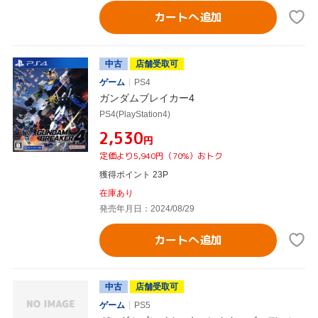
カートへ追加
中古
店舗受取可
ゲーム
PS4
ガンダムブレイカー4
PS4(PlayStation4)
¥2,530
円
定価より5,940円（70%）おトク
獲得ポイント 23P
在庫あり
発売年月日：2024/08/29
カートへ追加
中古
店舗受取可
ゲーム
PS5