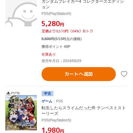
ガンダムブレイカー4 コレクターズエディシ
ョン
PS5(PlayStation5)
¥5,280
円
定価より9,570円（64%）おトク
5,500
円
(6/16時点の価格)
獲得ポイント 48P
在庫あり
発売年月日：2024/08/29
カートへ追加
中古
ゲーム
PS5
転生したらスライムだった件 テンペストスト
ーリーズ
PS5(PlayStation5)
¥1,980
円