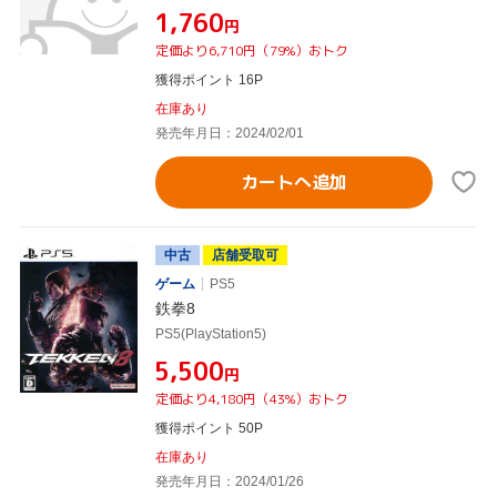
¥1,760
円
定価より6,710円（79%）おトク
獲得ポイント 16P
在庫あり
発売年月日：2024/02/01
カートへ追加
中古
店舗受取可
ゲーム
PS5
鉄拳8
PS5(PlayStation5)
¥5,500
円
定価より4,180円（43%）おトク
獲得ポイント 50P
在庫あり
発売年月日：2024/01/26