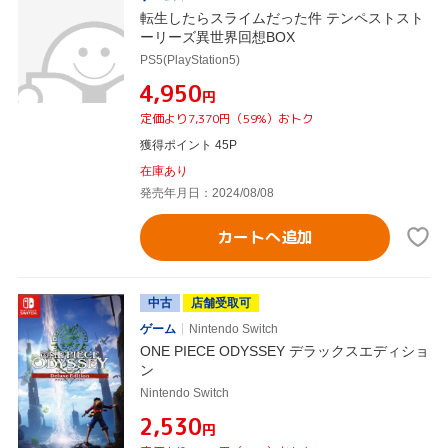
転生したらスライムだった件 テンペストスト
ーリーズ異世界回想BOX
PS5(PlayStation5)
¥4,950
円
定価より7,370円（59%）おトク
獲得ポイント 45P
在庫あり
発売年月日：2024/08/08
カートへ追加
中古
店舗受取可
ゲーム
Nintendo Switch
ONE PIECE ODYSSEY デラックスエディショ
ン
Nintendo Switch
¥2,530
円