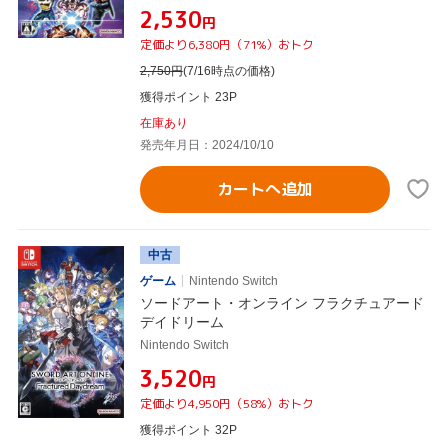
¥2,530
円
定価より6,380円（71%）おトク
2,750
円
(7/16時点の価格)
獲得ポイント 23P
在庫あり
発売年月日：2024/10/10
カートへ追加
中古
ゲーム
Nintendo Switch
ソードアート・オンライン フラクチュアード
デイドリーム
Nintendo Switch
¥3,520
円
定価より4,950円（58%）おトク
獲得ポイント 32P