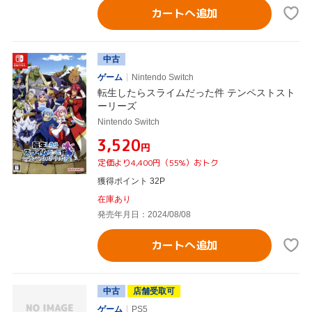
カートへ追加
中古
ゲーム
Nintendo Switch
転生したらスライムだった件 テンペストスト
ーリーズ
Nintendo Switch
¥3,520
円
定価より4,400円（55%）おトク
獲得ポイント 32P
在庫あり
発売年月日：2024/08/08
カートへ追加
中古
店舗受取可
ゲーム
PS5