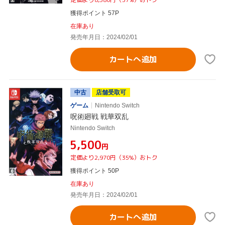
獲得ポイント 57P
在庫あり
発売年月日：2024/02/01
カートへ追加
中古
店舗受取可
ゲーム
Nintendo Switch
呪術廻戦 戦華双乱
Nintendo Switch
¥5,500
円
定価より2,970円（35%）おトク
獲得ポイント 50P
在庫あり
発売年月日：2024/02/01
カートへ追加