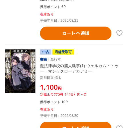
獲得ポイント 6P
在庫あり
発売年月日：2025/08/21
カートへ追加
中古
店舗受取可
書籍
単行本
魔法律学校の麗人執事(1) ウェルカム・トゥ
ー・マジックローアカデミー
新川帆立,悌太
¥1,100
円
定価より770円（41%）おトク
獲得ポイント 10P
在庫あり
発売年月日：2025/08/20