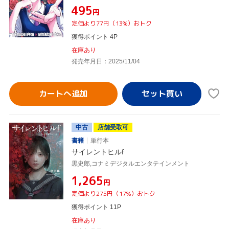
¥495
円
定価より77円（13%）おトク
獲得ポイント 4P
在庫あり
発売年月日：2025/11/04
カートへ追加
中古
店舗受取可
書籍
単行本
サイレントヒルf
黒史郎,コナミデジタルエンタテインメント
¥1,265
円
定価より275円（17%）おトク
獲得ポイント 11P
在庫あり