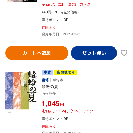
定価より462円（58%）おトク
440
円
(6/15時点の価格)
獲得ポイント 3P
在庫あり
発売年月日：2025/09/25
カートへ追加
中古
店舗受取可
書籍
単行本
蜻蛉の夏
垣根涼介
¥1,045
円
定価より1,155円（52%）おトク
獲得ポイント 9P
在庫あり
発売年月日：2025/09/19