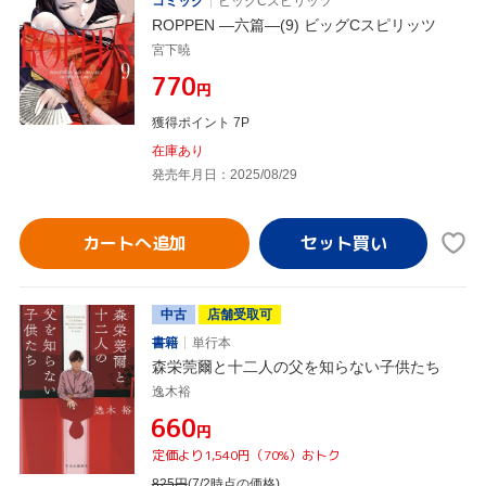
コミック
ビッグCスピリッツ
ROPPEN ―六篇―(9) ビッグCスピリッツ
宮下暁
¥770
円
獲得ポイント 7P
在庫あり
発売年月日：2025/08/29
カートへ追加
中古
店舗受取可
書籍
単行本
森栄莞爾と十二人の父を知らない子供たち
逸木裕
¥660
円
定価より1,540円（70%）おトク
825
円
(7/2時点の価格)