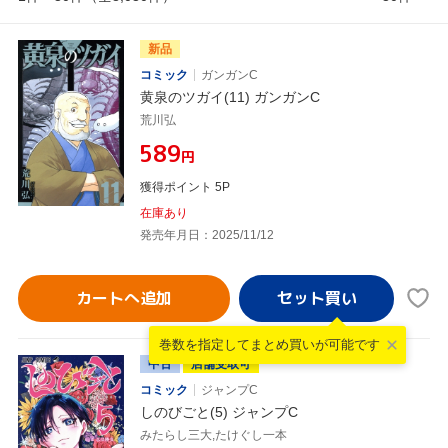
新品
コミック
ガンガンC
黄泉のツガイ(11) ガンガンC
荒川弘
¥589
円
獲得ポイント 5P
在庫あり
発売年月日：2025/11/12
カートへ追加
巻数を指定して
まとめ買いが可能です
中古
店舗受取可
コミック
ジャンプC
しのびごと(5) ジャンプC
みたらし三大,たけぐし一本