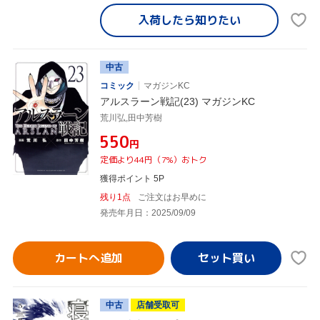
入荷したら
知りたい
中古
コミック
マガジンKC
アルスラーン戦記(23) マガジンKC
荒川弘,田中芳樹
¥550
円
定価より44円（7%）おトク
獲得ポイント 5P
残り1点
ご注文はお早めに
発売年月日：2025/09/09
カートへ追加
中古
店舗受取可