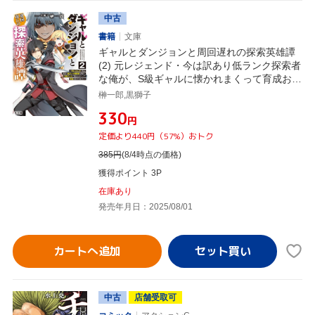
中古
書籍
文庫
ギャルとダンジョンと周回遅れの探索英雄譚
(2) 元レジェンド・今は訳あり低ランク探索者
な俺が、S級ギャルに懐かれまくって育成お任
せされた HJ文庫
榊一郎,黒獅子
¥330
円
定価より440円（57%）おトク
385
円
(8/4時点の価格)
獲得ポイント 3P
在庫あり
発売年月日：2025/08/01
カートへ追加
中古
店舗受取可