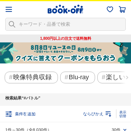
1,800円以上の注文で
送料無料
映像特典収録
Blu-ray
楽しい
検索結果
#バトル
条件を追加
ならびかえ
1件～30件（全8,030件）
30件