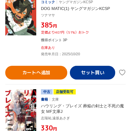
コミック
ヤングマガジンKCSP
DOG MATIC(1) ヤングマガジンKCSP
ツナマサ
¥385
円
定価より407円（51%）おトク
獲得ポイント 3P
在庫あり
発売年月日：2025/10/20
カートへ追加
中古
店舗受取可
書籍
文庫
ハウリング・ブレイズ 葬焔の剣士と不死の魔
女 MF文庫J
志瑞祐,遠坂あさぎ
¥330
円