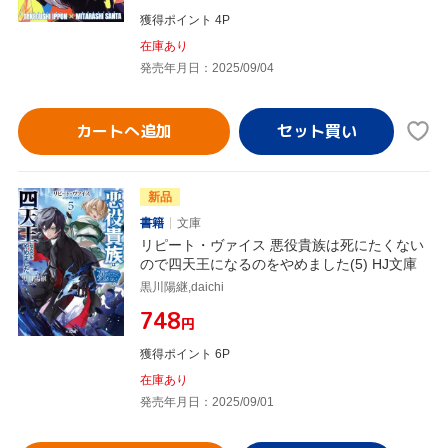
獲得ポイント 4P
在庫あり
発売年月日：2025/09/04
カートへ追加
新品
書籍
文庫
リピート・ヴァイス 悪役貴族は死にたくない
ので四天王になるのをやめました(5) HJ文庫
黒川陽継,daichi
¥748
円
獲得ポイント 6P
在庫あり
発売年月日：2025/09/01