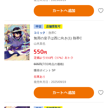
カートへ追加
中古
店舗受取可
コミック
熱帯C
無用の皇子は西に向き(1) 熱帯C
山本真也
¥550
円
定価より330円（37%）おトク
605
円
(7/31時点の価格)
獲得ポイント 5P
在庫あり
発売年月日：2025/09/19
カートへ追加