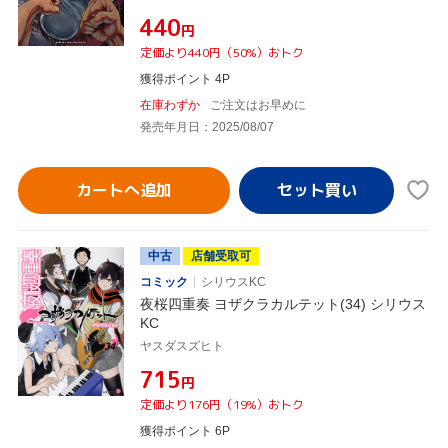
¥440
円
定価より440円（50%）おトク
獲得ポイント 4P
在庫わずか
ご注文はお早めに
発売年月日：2025/08/07
カートへ追加
中古
店舗受取可
コミック
シリウスKC
夜桜四重奏 ヨザクラカルテット(34) シリウス
KC
ヤスダスズヒト
¥715
円
定価より176円（19%）おトク
獲得ポイント 6P