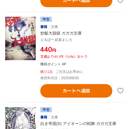
カートへ追加
中古
書籍
文庫
炒飯大脱獄 ガガガ文庫
えるぼー,絵葉ましろ
¥440
円
定価より451円（50%）おトク
獲得ポイント 4P
残り1点
ご注文はお早めに
発売年月日：2025/08/20
カートへ追加
中古
書籍
文庫
白き帝国(5) アイオーンの戦舞 ガガガ文庫