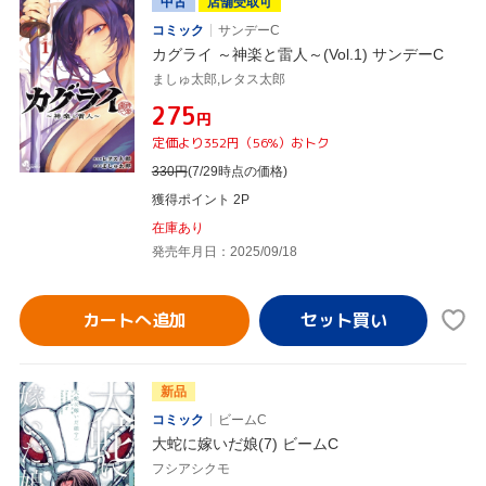
中古
店舗受取可
コミック
サンデーC
カグライ ～神楽と雷人～(Vol.1) サンデーC
ましゅ太郎,レタス太郎
¥275
円
定価より352円（56%）おトク
330
円
(7/29時点の価格)
獲得ポイント 2P
在庫あり
発売年月日：2025/09/18
カートへ追加
新品
コミック
ビームC
大蛇に嫁いだ娘(7) ビームC
フシアシクモ