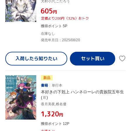
犬村小六,こたろう
¥605
円
定価より286円（32%）おトク
獲得ポイント 5P
在庫なし
発売年月日：2025/08/20
入荷したら
知りたい
新品
書籍
単行本
本好きの下剋上 ハンネローレの貴族院五年生
(Ⅱ)
香月美夜,椎名優
¥1,320
円
獲得ポイント 12P