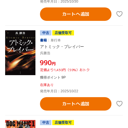
発売年月日：2025/10/30
カートへ追加
中古
店舗受取可
書籍
単行本
アトミック・ブレイバー
呉勝浩
¥990
円
定価より1,430円（59%）おトク
獲得ポイント 9P
在庫あり
発売年月日：2025/10/22
カートへ追加
中古
店舗受取可