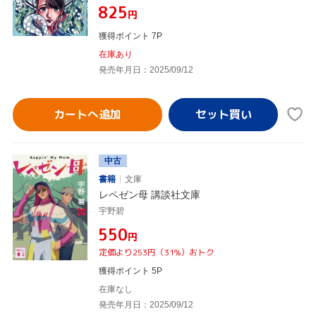
¥825
円
獲得ポイント 7P
在庫あり
発売年月日：2025/09/12
カートへ追加
中古
書籍
文庫
レペゼン母 講談社文庫
宇野碧
¥550
円
定価より253円（31%）おトク
獲得ポイント 5P
在庫なし
発売年月日：2025/09/12