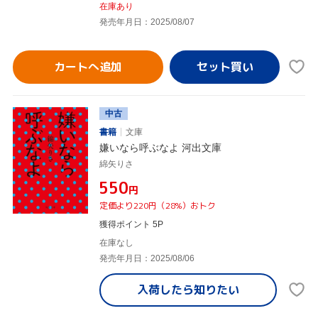
在庫あり
発売年月日：2025/08/07
カートへ追加
中古
書籍
文庫
嫌いなら呼ぶなよ 河出文庫
綿矢りさ
¥550
円
定価より220円（28%）おトク
獲得ポイント 5P
在庫なし
発売年月日：2025/08/06
入荷したら
知りたい