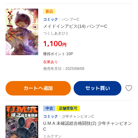
新品
コミック
バンブーC
メイドインアビス(14) バンブーC
つくしあきひと
¥1,100
円
獲得ポイント 10P
在庫あり
発売年月日：2025/08/08
カートへ追加
中古
店舗受取可
コミック
少年チャンピオンC
U.M.A 未確認総合格闘技(2) 少年チャンピオン
C
ミルクマン