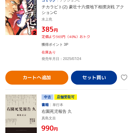
コミック
アクションC
チカラビト(2) 豪壮十六傑地下相撲決戦 アク
ションC
水上尭
¥385
円
定価より363円（48%）おトク
獲得ポイント 3P
在庫あり
発売年月日：2025/07/24
カートへ追加
中古
店舗受取可
書籍
単行本
右園死児報告 久
真島文吉
¥990
円