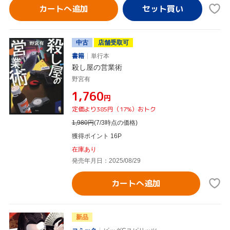
カートへ追加
中古
店舗受取可
書籍
単行本
殺し屋の営業術
野宮有
¥1,760
円
定価より385円（17%）おトク
1,980
円
(7/3時点の価格)
獲得ポイント 16P
在庫あり
発売年月日：2025/08/29
カートへ追加
新品