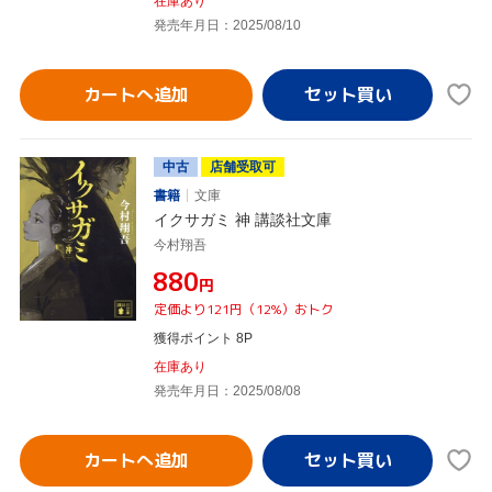
在庫あり
発売年月日：2025/08/10
カートへ追加
中古
店舗受取可
書籍
文庫
イクサガミ 神 講談社文庫
今村翔吾
¥880
円
定価より121円（12%）おトク
獲得ポイント 8P
在庫あり
発売年月日：2025/08/08
カートへ追加