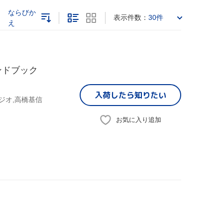
ならびか
表示件数：
30件
え
ンドブック
入荷したら
知りたい
ジオ,高橋基信
お気に入り追加