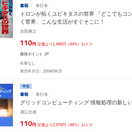
書籍
単行本
トロンが拓くユビキタスの世界 「どこでもコ
く世界、こんな生活がすぐそこに！
吉田典之
¥110
円
定価より1,980円（94%）おトク
獲得ポイント 1P
在庫なし
発売年月日：2004/09/15
中古
書籍
単行本
グリッドコンピューティング 情報処理の新し
溝口文雄
¥110
円
定価より2,970円（96%）おトク