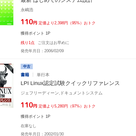
永嶋浩
¥110
円
定価より2,398円（95%）おトク
獲得ポイント 1P
残り1点
ご注文はお早めに
発売年月日：2006/02/09
中古
書籍
単行本
LPI Linux認定試験クイックリファレンス
ジェフリーディーン,ドキュメントシステム
¥110
円
定価より5,280円（97%）おトク
獲得ポイント 1P
在庫なし
発売年月日：2002/01/30