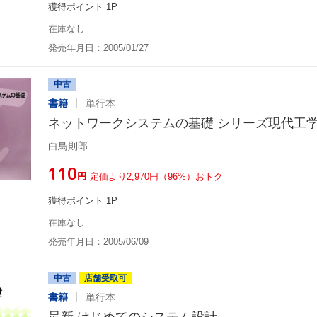
獲得ポイント 1P
在庫なし
発売年月日：2005/01/27
中古
書籍
単行本
ネットワークシステムの基礎 シリーズ現代工
白鳥則郎
¥110
円
定価より2,970円（96%）おトク
獲得ポイント 1P
在庫なし
発売年月日：2005/06/09
中古
店舗受取可
書籍
単行本
最新 はじめてのシステム設計