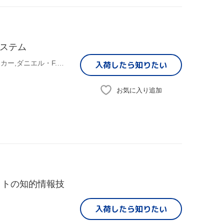
システム
トーマス・L.スターリング,ジョンサルモン,ドナルド・J.ベッカー,ダニエル・F.サバレーゼ,北野宏明,奥乃博,諸橋峰雄,京田耕司,中台一博
入荷したら
知りたい
お気に入り追加
ットの知的情報技
入荷したら
知りたい