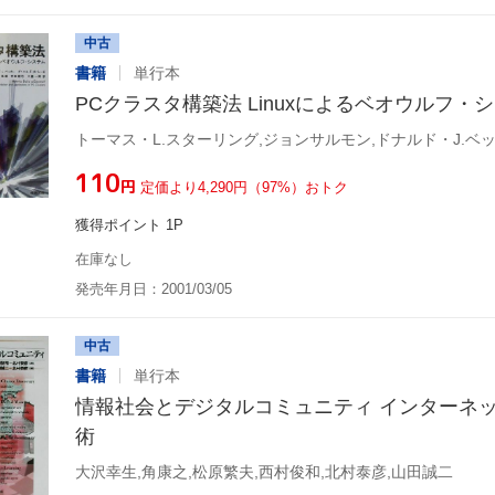
中古
書籍
単行本
PCクラスタ構築法 Linuxによるベオウルフ・
¥110
円
定価より4,290円（97%）おトク
獲得ポイント 1P
在庫なし
発売年月日：2001/03/05
中古
書籍
単行本
情報社会とデジタルコミュニティ インターネ
術
大沢幸生,角康之,松原繁夫,西村俊和,北村泰彦,山田誠二