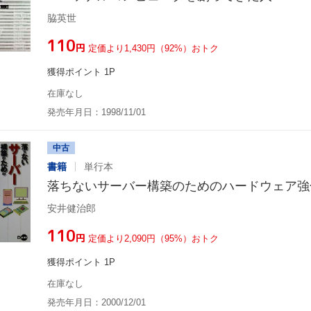
脇英世
¥110
円
定価より1,430円（92%）おトク
獲得ポイント 1P
在庫なし
発売年月日：1998/11/01
中古
書籍
単行本
落ちないサーバー構築のためのハードウェア強
安井健治郎
¥110
円
定価より2,090円（95%）おトク
獲得ポイント 1P
在庫なし
発売年月日：2000/12/01