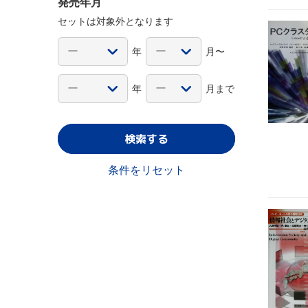
発売年月
セットは対象外となります
年
月〜
年
月まで
検索する
条件をリセット