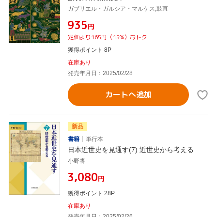
ガブリエル・ガルシア・マルケス,鼓直
¥935
円
定価より165円（15%）おトク
獲得ポイント 8P
在庫あり
発売年月日：2025/02/28
カートへ追加
新品
書籍
単行本
日本近世史を見通す(7) 近世史から考える
小野将
¥3,080
円
獲得ポイント 28P
在庫あり
発売年月日：2025/02/26