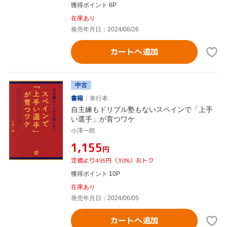
獲得ポイント 6P
在庫あり
発売年月日：2024/06/26
カートへ追加
中古
書籍
単行本
自主練もドリブル塾もないスペインで「上手
い選手」が育つワケ
小澤一郎
¥1,155
円
定価より495円（30%）おトク
獲得ポイント 10P
在庫あり
発売年月日：2024/06/05
カートへ追加