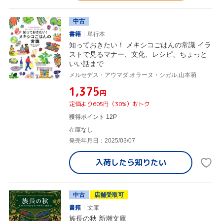
中古
書籍
単行本
知っておきたい！ メキシコごはんの常識 イラ
ストで見るマナー、文化、レシピ、ちょっと
いい話まで
メルセデス・アウマダ,オラーヌ・シガル,山本萌
¥1,375
円
定価より605円（30%）おトク
獲得ポイント 12P
在庫なし
発売年月日：2025/03/07
入荷したら
知りたい
中古
店舗受取可
書籍
文庫
族長の秋 新潮文庫