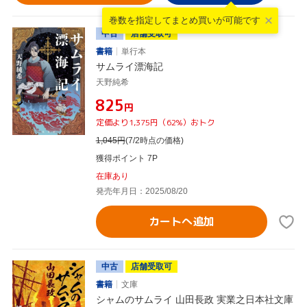
巻数を指定して
まとめ買いが可能です
中古
店舗受取可
書籍
単行本
サムライ漂海記
天野純希
¥825
円
定価より1,375円（62%）おトク
1,045
円
(7/2時点の価格)
獲得ポイント 7P
在庫あり
発売年月日：2025/08/20
カートへ追加
中古
店舗受取可
書籍
文庫
シャムのサムライ 山田長政 実業之日本社文庫