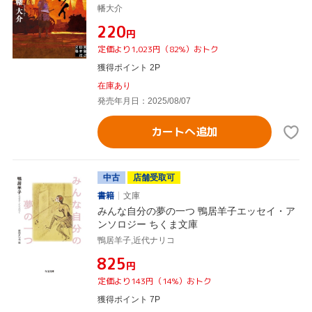
幡大介
¥220
円
定価より1,023円（82%）おトク
獲得ポイント 2P
在庫あり
発売年月日：2025/08/07
カートへ追加
中古
店舗受取可
書籍
文庫
みんな自分の夢の一つ 鴨居羊子エッセイ・ア
ンソロジー ちくま文庫
鴨居羊子,近代ナリコ
¥825
円
定価より143円（14%）おトク
獲得ポイント 7P