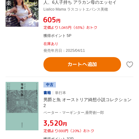
人、6人子持ち アラカン母のエッセイ
Lialico Mama ラスコットエバンス美穂
¥605
円
定価より1,045円（63%）おトク
獲得ポイント 5P
在庫あり
発売年月日：2025/04/11
カートへ追加
中古
書籍
単行本
男爵と魚 オーストリア綺想小説コレクション
2
ペーター・マーギンター,垂野創一郎
¥3,520
円
定価より880円（20%）おトク