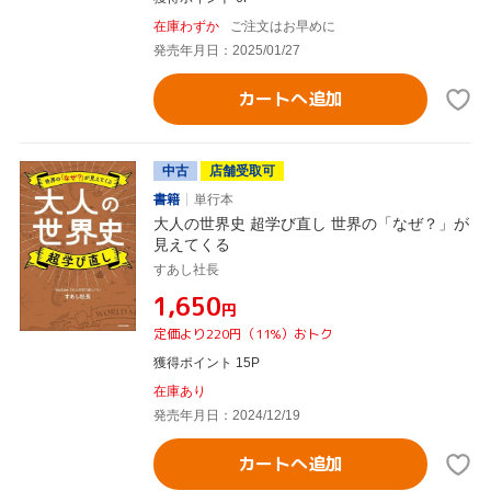
在庫わずか
ご注文はお早めに
発売年月日：2025/01/27
カートへ追加
中古
店舗受取可
書籍
単行本
大人の世界史 超学び直し 世界の「なぜ？」が
見えてくる
すあし社長
¥1,650
円
定価より220円（11%）おトク
獲得ポイント 15P
在庫あり
発売年月日：2024/12/19
カートへ追加