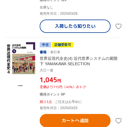
獲得ポイント 32P
在庫なし
発売年月日：2025/03/26
入荷したら
知りたい
中古
店舗受取可
書籍
単行本
世界近現代全史(4) 近代世界システムの展開
下 YAMAKAWA SELECTION
大江一道
¥1,045
円
定価より715円（40%）おトク
獲得ポイント 9P
残り1点
ご注文はお早めに
発売年月日：2025/03/25
カートへ追加