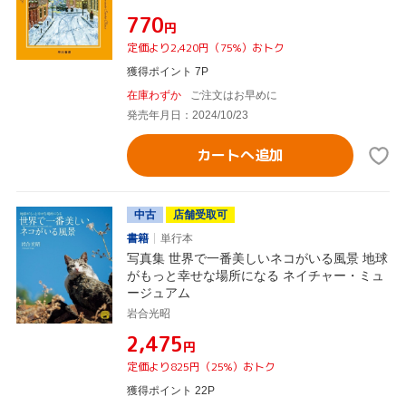
¥770
円
定価より2,420円（75%）おトク
獲得ポイント 7P
在庫わずか
ご注文はお早めに
発売年月日：2024/10/23
カートへ追加
中古
店舗受取可
書籍
単行本
写真集 世界で一番美しいネコがいる風景 地球
がもっと幸せな場所になる ネイチャー・ミュ
ージュアム
岩合光昭
¥2,475
円
定価より825円（25%）おトク
獲得ポイント 22P