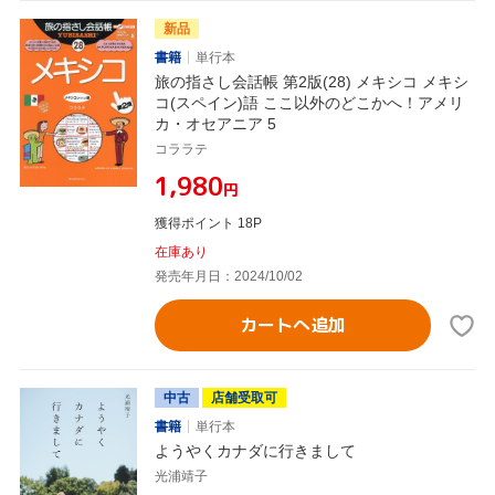
新品
書籍
単行本
旅の指さし会話帳 第2版(28) メキシコ メキシ
コ(スペイン)語 ここ以外のどこかへ！アメリ
カ・オセアニア 5
コララテ
¥1,980
円
獲得ポイント 18P
在庫あり
発売年月日：2024/10/02
カートへ追加
中古
店舗受取可
書籍
単行本
ようやくカナダに行きまして
光浦靖子