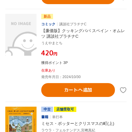
新品
コミック
講談社プラチナC
【廉価版】クッキングパパ スペイン・オムレ
ツ 講談社プラチナC
うえやまとち
¥420
円
獲得ポイント 3P
在庫あり
発売年月日：2024/10/30
カートへ追加
中古
店舗受取可
書籍
単行本
ミセス・ポッターとクリスマスの町(上)
ラウラ・フェルナンデス,宮﨑真紀