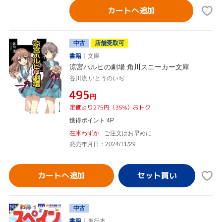
カートへ追加
中古
店舗受取可
書籍
文庫
涼宮ハルヒの劇場 角川スニーカー文庫
谷川流,いとうのいぢ
¥495
円
定価より275円（35%）おトク
獲得ポイント 4P
在庫わずか
ご注文はお早めに
発売年月日：2024/11/29
カートへ追加
中古
書籍
単行本