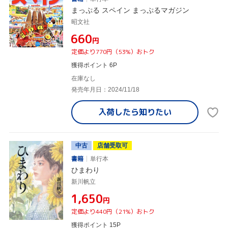
まっぷる スペイン まっぷるマガジン
昭文社
¥660
円
定価より770円（53%）おトク
獲得ポイント 6P
在庫なし
発売年月日：2024/11/18
入荷したら
知りたい
中古
店舗受取可
書籍
単行本
ひまわり
新川帆立
¥1,650
円
定価より440円（21%）おトク
獲得ポイント 15P