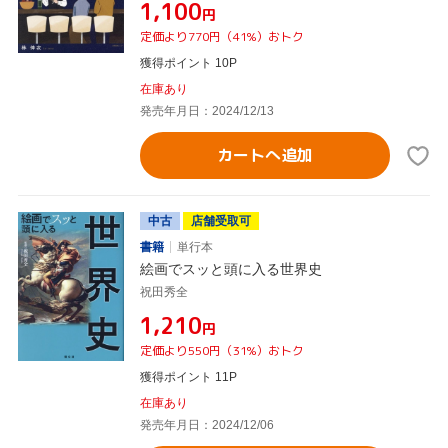
¥1,100
円
定価より770円（41%）おトク
獲得ポイント 10P
在庫あり
発売年月日：2024/12/13
カートへ追加
中古
店舗受取可
書籍
単行本
絵画でスッと頭に入る世界史
祝田秀全
¥1,210
円
定価より550円（31%）おトク
獲得ポイント 11P
在庫あり
発売年月日：2024/12/06