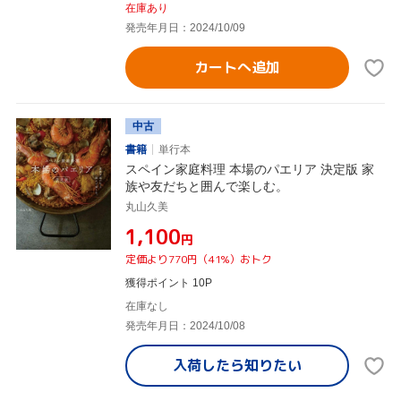
在庫あり
発売年月日：2024/10/09
カートへ追加
中古
書籍
単行本
スペイン家庭料理 本場のパエリア 決定版 家
族や友だちと囲んで楽しむ。
丸山久美
¥1,100
円
定価より770円（41%）おトク
獲得ポイント 10P
在庫なし
発売年月日：2024/10/08
入荷したら
知りたい