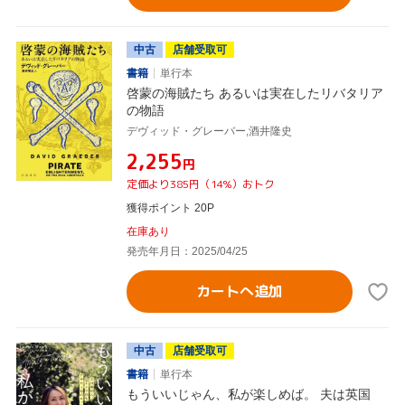
中古
店舗受取可
書籍
単行本
啓蒙の海賊たち あるいは実在したリバタリア
の物語
デヴィッド・グレーバー,酒井隆史
¥2,255
円
定価より385円（14%）おトク
獲得ポイント 20P
在庫あり
発売年月日：2025/04/25
カートへ追加
中古
店舗受取可
書籍
単行本
もういいじゃん、私が楽しめば。 夫は英国