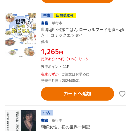
中古
店舗受取可
書籍
単行本
世界思い出旅ごはん ローカルフードを食べ歩
き！ コミックエッセイ
低橋
¥1,265
円
定価より275円（17%）おトク
獲得ポイント 11P
在庫わずか
ご注文はお早めに
発売年月日：2024/05/31
カートへ追加
中古
書籍
単行本
朝鮮女性、初の世界一周記