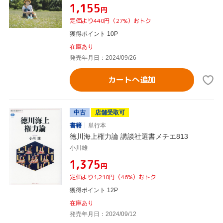
¥1,155
円
定価より440円（27%）おトク
獲得ポイント 10P
在庫あり
発売年月日：2024/09/26
カートへ追加
中古
店舗受取可
書籍
単行本
徳川海上権力論 講談社選書メチエ813
小川雄
¥1,375
円
定価より1,210円（46%）おトク
獲得ポイント 12P
在庫あり
発売年月日：2024/09/12