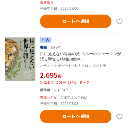
在庫あり
発売年月日：2025/08/06
カートへ追加
中古
書籍
単行本
目に見えない世界の旅 ペルーのシャーマンが
語る聖なる植物の癒やし
ハチュマク,デビッド・L.キャロル,北村京子
¥2,695
円
定価より1,265円（31%）おトク
獲得ポイント 24P
在庫わずか
ご注文はお早めに
発売年月日：2025/07/03
カートへ追加