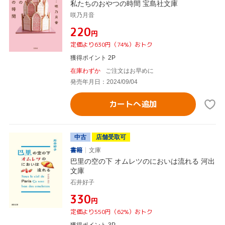
私たちのおやつの時間 宝島社文庫
咲乃月音
¥220
円
定価より630円（74%）おトク
獲得ポイント 2P
在庫わずか
ご注文はお早めに
発売年月日：2024/09/04
カートへ追加
中古
店舗受取可
書籍
文庫
巴里の空の下 オムレツのにおいは流れる 河出
文庫
石井好子
¥330
円
定価より550円（62%）おトク