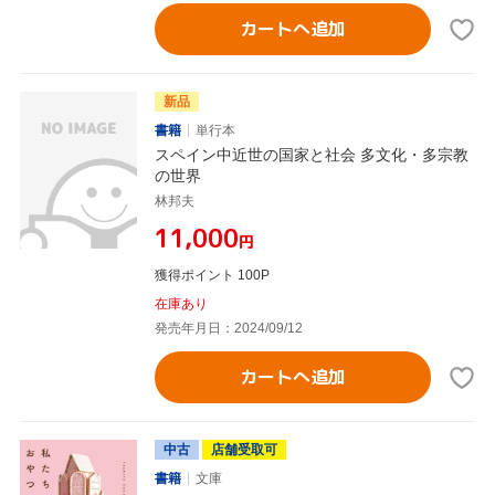
カートへ追加
新品
書籍
単行本
スペイン中近世の国家と社会 多文化・多宗教
の世界
林邦夫
¥11,000
円
獲得ポイント 100P
在庫あり
発売年月日：2024/09/12
カートへ追加
中古
店舗受取可
書籍
文庫