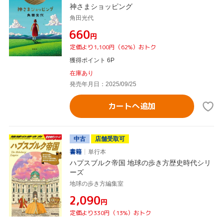
神さまショッピング
角田光代
¥660
円
定価より1,100円（62%）おトク
獲得ポイント 6P
在庫あり
発売年月日：2025/09/25
カートへ追加
中古
店舗受取可
書籍
単行本
ハプスブルク帝国 地球の歩き方歴史時代シリ
ーズ
地球の歩き方編集室
¥2,090
円
定価より330円（13%）おトク