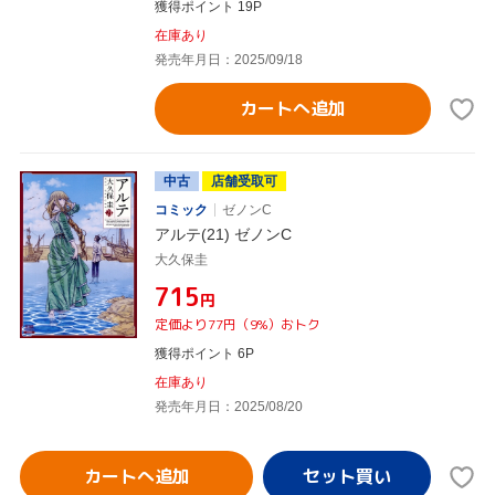
獲得ポイント 19P
在庫あり
発売年月日：2025/09/18
カートへ追加
中古
店舗受取可
コミック
ゼノンC
アルテ(21) ゼノンC
大久保圭
¥715
円
定価より77円（9%）おトク
獲得ポイント 6P
在庫あり
発売年月日：2025/08/20
カートへ追加