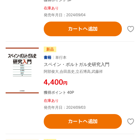
獲得ポイント 3P
在庫あり
発売年月日：2024/09/04
カートへ追加
新品
書籍
単行本
スペイン・ポルトガル史研究入門
阿部俊大,合田昌史,立石博高,武藤祥
¥4,400
円
獲得ポイント 40P
在庫あり
発売年月日：2024/09/03
カートへ追加