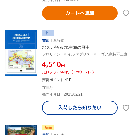
カートへ追加
中古
書籍
単行本
地図が語る 地中海の歴史
フロリアン・ルイ,ファブリス・ル・ゴフ,蔵持不三也
¥4,510
円
定価より2,640円（36%）おトク
獲得ポイント 41P
在庫なし
発売年月日：2025/02/21
入荷したら
知りたい
新品