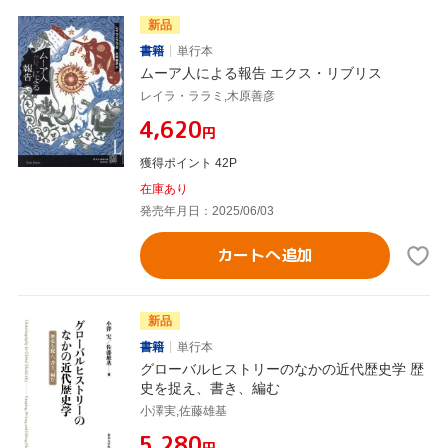
新品
書籍
単行本
ムーア人による報告 エクス・リブリス
レイラ・ララミ,木原善彦
¥4,620
円
獲得ポイント 42P
在庫あり
発売年月日：2025/06/03
カートへ追加
新品
書籍
単行本
グローバルヒストリーのなかの近代歴史学 歴
史を捉え、書き、編む
小澤実,佐藤雄基
¥5,280
円