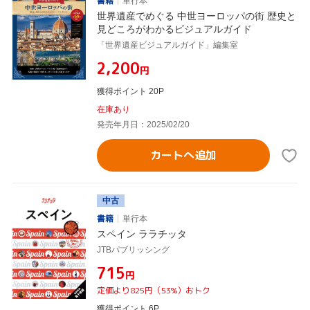
書籍
単行本
世界遺産でめぐる 中世ヨーロッパの街 歴史と
見どころがわかるビジュアルガイド
「世界遺産ビジュアルガイド」編集室
¥2,200
円
獲得ポイント 20P
在庫あり
発売年月日：2025/02/20
カートへ追加
中古
書籍
単行本
スペイン ララチッタ
JTBパブリッシング
¥715
円
定価より825円（53%）おトク
獲得ポイント 6P