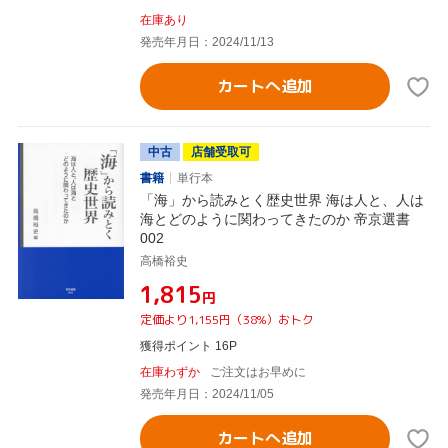
在庫あり
発売年月日：2024/11/13
カートへ追加
中古
店舗受取可
書籍
単行本
「海」から読みとく歴史世界 海は人と、人は
海とどのように関わってきたのか 帝京選書
002
高橋裕史
¥1,815
円
定価より1,155円（38%）おトク
獲得ポイント 16P
在庫わずか
ご注文はお早めに
発売年月日：2024/11/05
カートへ追加