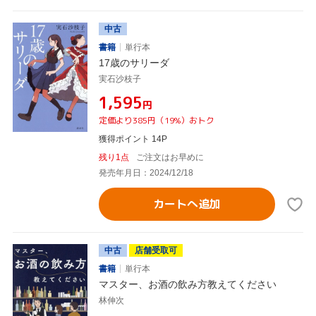
中古
書籍
単行本
17歳のサリーダ
実石沙枝子
¥1,595
円
定価より385円（19%）おトク
獲得ポイント 14P
残り1点
ご注文はお早めに
発売年月日：2024/12/18
カートへ追加
中古
店舗受取可
書籍
単行本
マスター、お酒の飲み方教えてください
林伸次