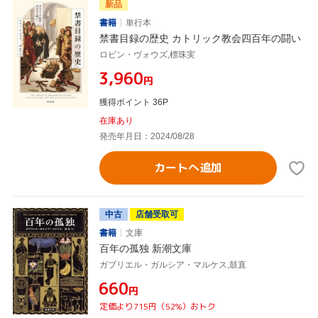
新品
書籍
単行本
禁書目録の歴史 カトリック教会四百年の闘い
ロビン・ヴォウズ,標珠実
¥3,960
円
獲得ポイント 36P
在庫あり
発売年月日：2024/08/28
カートへ追加
中古
店舗受取可
書籍
文庫
百年の孤独 新潮文庫
ガブリエル・ガルシア・マルケス,鼓直
¥660
円
定価より715円（52%）おトク