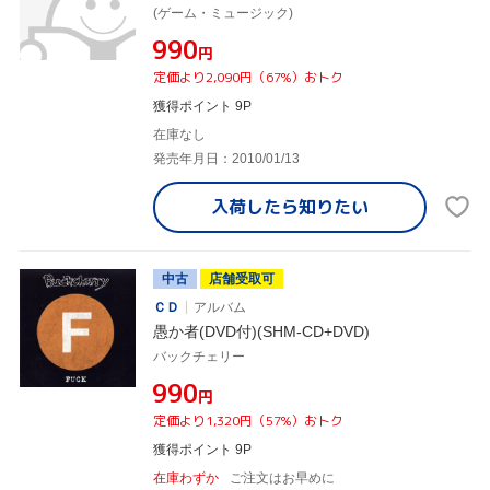
(ゲーム・ミュージック)
¥990
円
定価より2,090円（67%）おトク
獲得ポイント 9P
在庫なし
発売年月日：2010/01/13
入荷したら
知りたい
中古
店舗受取可
ＣＤ
アルバム
愚か者(DVD付)(SHM-CD+DVD)
バックチェリー
¥990
円
定価より1,320円（57%）おトク
獲得ポイント 9P
在庫わずか
ご注文はお早めに