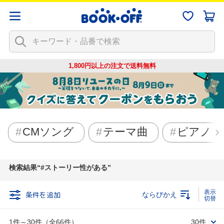
1,800円以上の注文で
送料無料
CMソング
テーマ曲
ピアノ
検索結果
#ストーリー性がある
条件を追加
ならびかえ
1件～30件（全66件）
30件