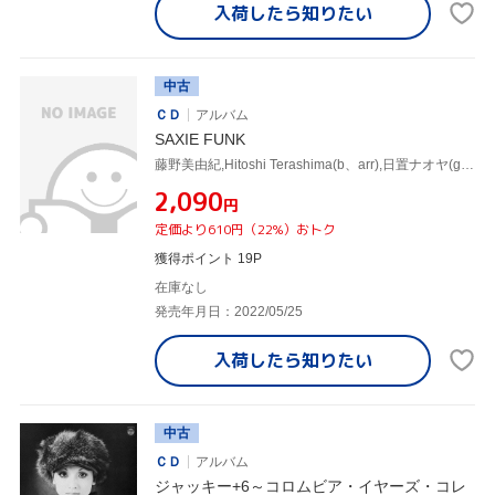
入荷したら
知りたい
中古
ＣＤ
アルバム
SAXIE FUNK
藤野美由紀,Hitoshi Terashima(b、arr),日置ナオヤ(g),新井正美(org),大島一郎(tb),Makoto Terashima(org),Junpei Fukase(ds),佐橋佳幸(g)
¥2,090
円
定価より610円（22%）おトク
獲得ポイント 19P
在庫なし
発売年月日：2022/05/25
入荷したら
知りたい
中古
ＣＤ
アルバム
ジャッキー+6～コロムビア・イヤーズ・コレ