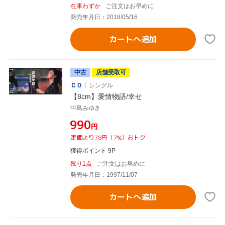
在庫わずか
ご注文はお早めに
発売年月日：2018/05/16
カートへ追加
中古
店舗受取可
ＣＤ
シングル
【8cm】愛情物語/幸せ
中島みゆき
¥990
円
定価より78円（7%）おトク
獲得ポイント 9P
残り1点
ご注文はお早めに
発売年月日：1997/11/07
カートへ追加