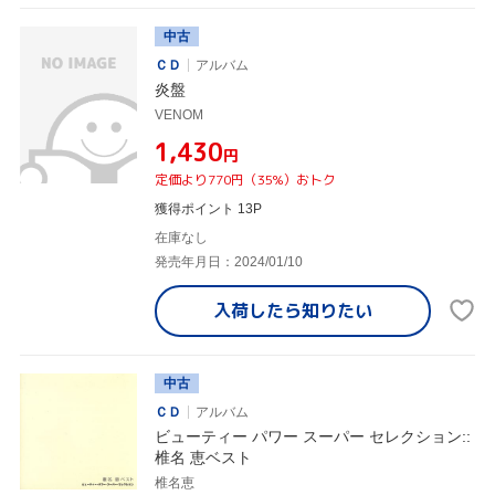
中古
ＣＤ
アルバム
炎盤
VENOM
¥1,430
円
定価より770円（35%）おトク
獲得ポイント 13P
在庫なし
発売年月日：2024/01/10
入荷したら
知りたい
中古
ＣＤ
アルバム
ビューティー パワー スーパー セレクション::
椎名 恵ベスト
椎名恵