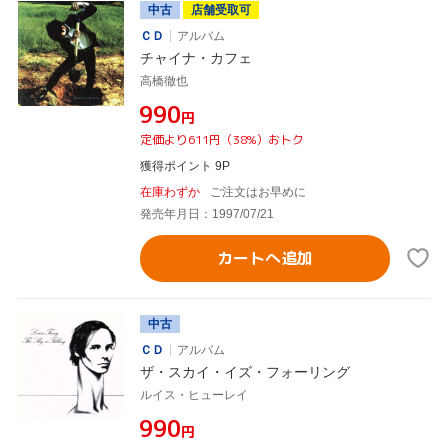
中古
店舗受取可
ＣＤ
アルバム
チャイナ・カフェ
高橋徹也
¥990
円
定価より611円（38%）おトク
獲得ポイント 9P
在庫わずか
ご注文はお早めに
発売年月日：1997/07/21
カートへ追加
中古
ＣＤ
アルバム
ザ・スカイ・イズ・フォーリング
ルイス・ヒューレイ
¥990
円