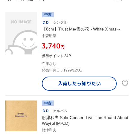
中古
ＣＤ
シングル
【8cm】Trust Me/雪の花～White X'mas～
中森明菜
¥3,740
円
獲得ポイント 34P
在庫なし
発売年月日：1999/12/01
入荷したら
知りたい
中古
ＣＤ
アルバム
財津和夫 Solo-Consert Live The Round About
Way(SHM-CD)
財津和夫