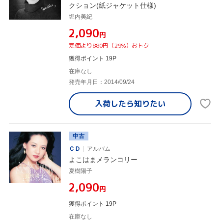
クション(紙ジャケット仕様)
堀内美紀
¥2,090
円
定価より880円（29%）おトク
獲得ポイント 19P
在庫なし
発売年月日：2014/09/24
入荷したら
知りたい
中古
ＣＤ
アルバム
よこはまメランコリー
夏樹陽子
¥2,090
円
獲得ポイント 19P
在庫なし