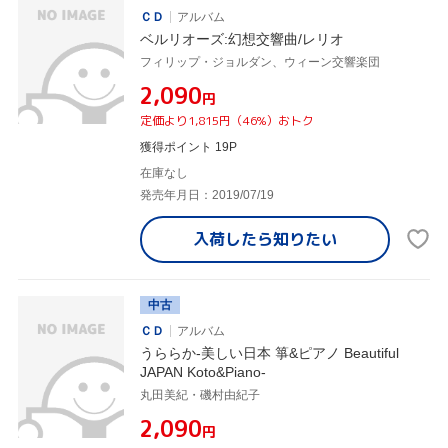
ＣＤ
アルバム
ベルリオーズ:幻想交響曲/レリオ
フィリップ・ジョルダン、ウィーン交響楽団
¥2,090
円
定価より1,815円（46%）おトク
獲得ポイント 19P
在庫なし
発売年月日：2019/07/19
入荷したら
知りたい
中古
ＣＤ
アルバム
うららか-美しい日本 箏&ピアノ Beautiful
JAPAN Koto&Piano-
丸田美紀・磯村由紀子
¥2,090
円