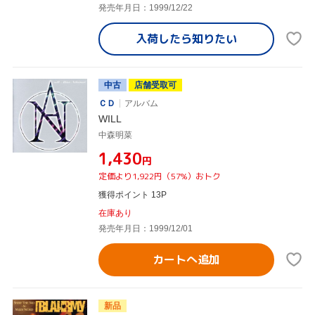
発売年月日：1999/12/22
入荷したら
知りたい
中古
店舗受取可
ＣＤ
アルバム
WILL
中森明菜
¥1,430
円
定価より1,922円（57%）おトク
獲得ポイント 13P
在庫あり
発売年月日：1999/12/01
カートへ追加
新品