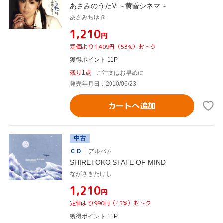
あさみのうたⅥ～黄昏シネマ～
あさみちゆき
¥1,210
円
定価より1,409円（53%）おトク
獲得ポイント 11P
残り1点
ご注文はお早めに
発売年月日：2010/06/23
カートへ追加
中古
ＣＤ
アルバム
SHIRETOKO STATE OF MIND
ながさきたけし
¥1,210
円
定価より990円（45%）おトク
獲得ポイント 11P