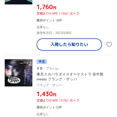
¥1,760
円
定価より314円（15%）おトク
獲得ポイント 16P
在庫なし
発売年月日：2013/10/02
入荷したら
知りたい
中古
ＣＤ
アルバム
東京スカパラダイスオーケストラ 谷中敦
meets フランク・ザッパ
フランク・ザッパ
¥1,430
円
定価より874円（37%）おトク
獲得ポイント 13P
在庫なし