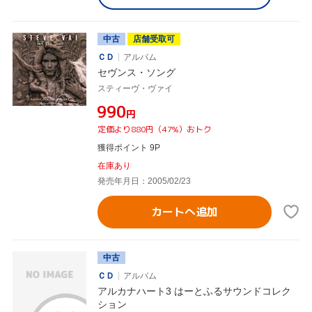
中古
店舗受取可
ＣＤ
アルバム
セヴンス・ソング
スティーヴ・ヴァイ
¥990
円
定価より880円（47%）おトク
獲得ポイント 9P
在庫あり
発売年月日：2005/02/23
カートへ追加
中古
ＣＤ
アルバム
アルカナハート3 はーとふるサウンドコレク
ション