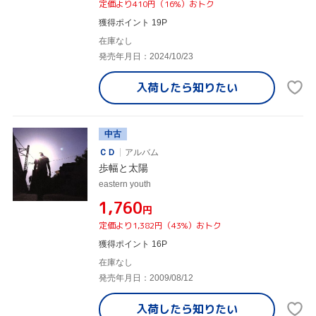
定価より410円（16%）おトク
獲得ポイント 19P
在庫なし
発売年月日：2024/10/23
入荷したら
知りたい
中古
ＣＤ
アルバム
歩幅と太陽
eastern youth
¥1,760
円
定価より1,382円（43%）おトク
獲得ポイント 16P
在庫なし
発売年月日：2009/08/12
入荷したら
知りたい