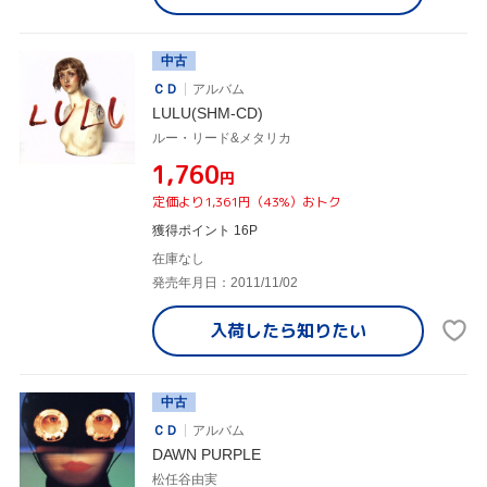
中古
ＣＤ
アルバム
LULU(SHM-CD)
ルー・リード&メタリカ
¥1,760
円
定価より1,361円（43%）おトク
獲得ポイント 16P
在庫なし
発売年月日：2011/11/02
入荷したら
知りたい
中古
ＣＤ
アルバム
DAWN PURPLE
松任谷由実