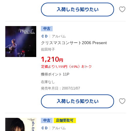
入荷したら
知りたい
中古
ＣＤ
アルバム
クリスマスコンサート2006 Present
佐田玲子
¥1,210
円
定価より1,199円（49%）おトク
獲得ポイント 11P
在庫なし
発売年月日：2007/11/07
入荷したら
知りたい
中古
店舗受取可
ＣＤ
アルバム