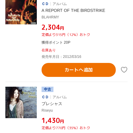
ＣＤ
アルバム
A REPORT OF THE BIRDSTRIKE
BLAHRMY
¥2,304
円
定価より315円（12%）おトク
獲得ポイント 20P
在庫あり
発売年月日：2012/03/16
カートへ追加
中古
ＣＤ
アルバム
プレシャス
Riseyu
¥1,430
円
定価より770円（35%）おトク