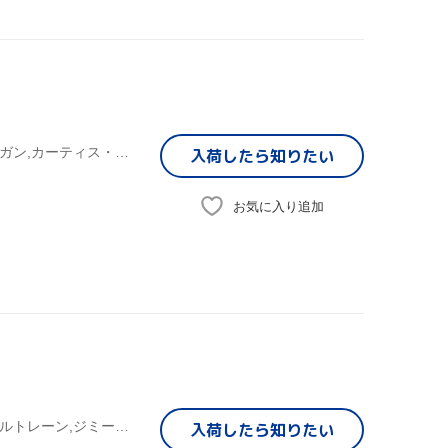
ジョン・コルトレーン(ts),マイルス・デイヴィス,リー・モーガン,カーティス・フラー,エリック・ドルフィー,キャノンボール・アダレイ,ファラオ・サンダース,マッコイ・タイナー
入荷したら
知りたい
お気に入り追加
ジョン・コルトレーン(ts),ファラオ・サンダース,アリス・コルトレーン,ジミー・ギャリソン,ラシッド・アリ
入荷したら
知りたい