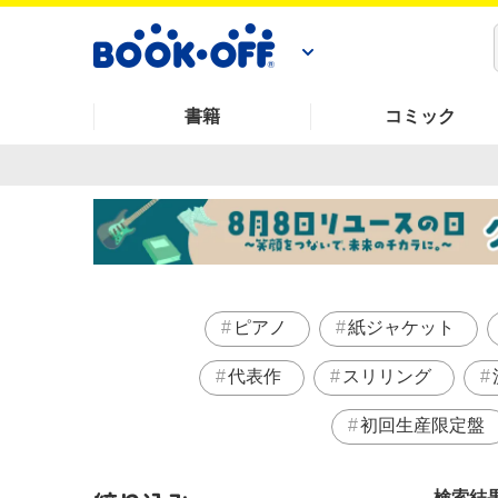
書籍
コミック
ピアノ
紙ジャケット
代表作
スリリング
初回生産限定盤
検索結