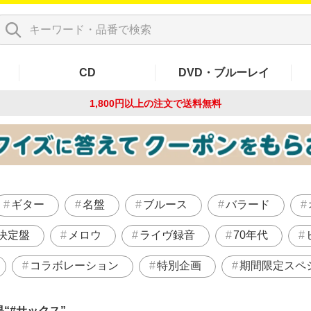
CD
DVD・ブルーレイ
1,800円以上の注文で
送料無料
ギター
名盤
ブルース
バラード
決定盤
メロウ
ライヴ録音
70年代
コラボレーション
特別企画
期間限定スペ
果
#サックス