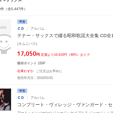
0件（全5,447件）
中古
ＣＤ
アルバム
テナー・サックスで綴る昭和歌謡大全集 CD全1
(オムニバス)
¥17,050
円
定価より16,610円（49%）おトク
獲得ポイント 155P
在庫わずか
ご注文はお早めに
発売年月日：2010/01/01
中古
ＣＤ
アルバム
コンプリート・ヴィレッジ・ヴァンガード・セ