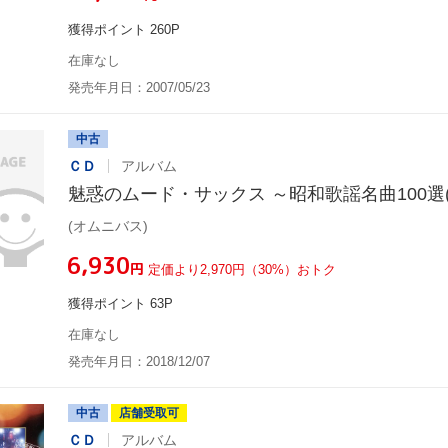
獲得ポイント 260P
在庫なし
発売年月日：2007/05/23
中古
ＣＤ
アルバム
魅惑のムード・サックス ～昭和歌謡名曲100選(
(オムニバス)
¥6,930
円
定価より2,970円（30%）おトク
獲得ポイント 63P
在庫なし
発売年月日：2018/12/07
中古
店舗受取可
ＣＤ
アルバム