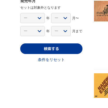
発売年月
セットは対象外となります
年
月〜
年
月まで
検索する
条件をリセット