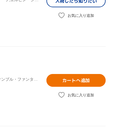
入荷したら
知りたい
お気に入り追加
(オムニバス),河村利夫(AS),高橋浩介(as),大村泰之(as),アンサンブル・ファンタジア
カートへ追加
お気に入り追加