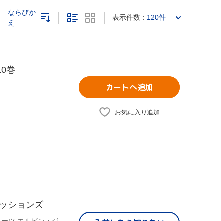
ならびか
表示件数：
120件
え
0巻
カートへ追加
お気に入り追加
ッションズ
アート・ペッパー(as),ジョージ・ケイブルス,ジョージ・ムラーツ,エルビン・ジョーンズ