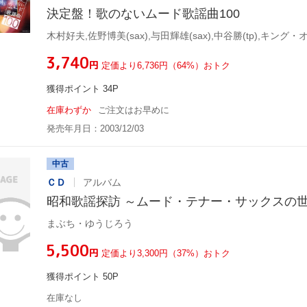
決定盤！歌のないムード歌謡曲100
¥3,740
円
定価より6,736円（64%）おトク
獲得ポイント 34P
在庫わずか
ご注文はお早めに
発売年月日：2003/12/03
中古
ＣＤ
アルバム
昭和歌謡探訪 ～ムード・テナー・サックスの
まぶち・ゆうじろう
¥5,500
円
定価より3,300円（37%）おトク
獲得ポイント 50P
在庫なし