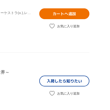
木村好夫,佐野博美(sax),与田輝雄(sax),中谷勝(tp),キング・オーケストラ(o.),レオン・グランド・オーケストラ(o.),与田輝雄とムーディー・キングス
カートへ追加
お気に入り追加
世界～
入荷したら
知りたい
お気に入り追加