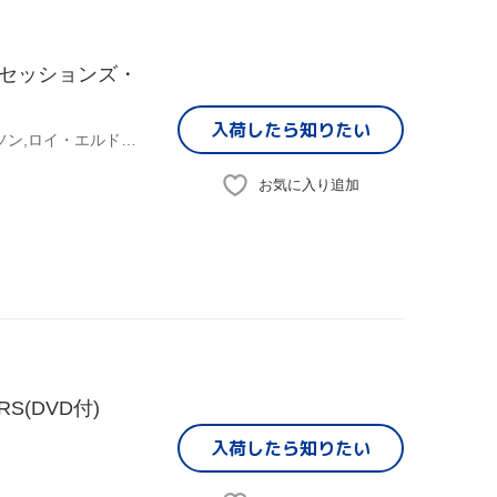
セッションズ・
入荷したら
知りたい
レスター・ヤング,Jessie Drakes,ハリー“スウィーツ"エディソン,ロイ・エルドリッジ,ヴィック・ディッケンソン,ナット・キング・コール,ハンク・ジョーンズ,ジョン・ルイス
お気に入り追加
RS(DVD付)
入荷したら
知りたい