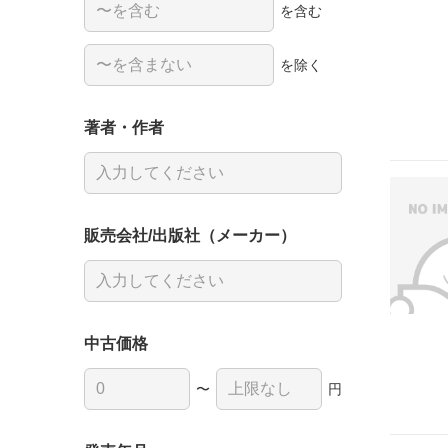
を含む
を除く
著者・作者
販売会社/出版社（メーカー）
中古価格
〜
円