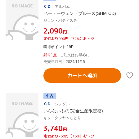
ＣＤ
アルバム
ベートーヴェン・ブルース(SHM-CD)
ジョン・バティステ
¥2,090
円
定価より990円（32%）おトク
獲得ポイント 19P
残り1点
ご注文はお早めに
発売年月日：2024/11/15
カートへ追加
中古
ＣＤ
シングル
いらないもの(完全生産限定盤)
キタニタツヤ × なとり
¥3,740
円
定価より760円（16%）おトク