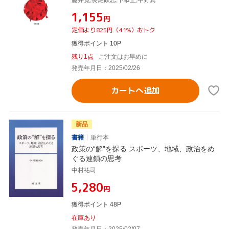
¥1,155
円
定価より825円（41%）おトク
獲得ポイント 10P
残り1点
ご注文はお早めに
発売年月日：2025/02/26
カートへ追加
新品
書籍
単行本
政策の“解"を探る スポーツ、地域、政治をめ
ぐる連鎖の思考
中村祐司
¥5,280
円
獲得ポイント 48P
在庫あり
発売年月日：2025/02/07