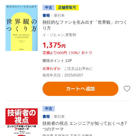
中古
店舗受取可
書籍
単行本
熱狂的なファンを生み出す「世界観」のつく
り方
イ・ジヒャン,李聖和
¥1,375
円
定価より605円（30%）おトク
獲得ポイント 12P
在庫わずか
ご注文はお早めに
発売年月日：2025/03/07
カートへ追加
中古
書籍
単行本
技術者の視点 エンジニアが知っておくべき7
つのテーマ
藤井寛,長尾政志,下恭正,中野真