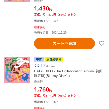
秦基博
¥1,430
円
定価より1,870円（56%）おトク
獲得ポイント 13P
在庫あり
発売年月日：2024/11/20
カートへ追加
中古
店舗受取可
ＣＤ
アルバム
HATA EXPO -The Collaboration Album-(初回
限定盤)(Blu-ray Disc付)
秦基博
¥1,760
円
定価より3,740円（68%）おトク
獲得ポイント 16P
在庫あり