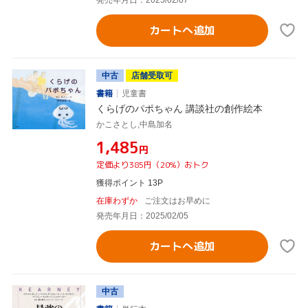
カートへ追加
中古
店舗受取可
書籍
児童書
くらげのパポちゃん 講談社の創作絵本
かこさとし,中島加名
¥1,485
円
定価より385円（20%）おトク
獲得ポイント 13P
在庫わずか
ご注文はお早めに
発売年月日：2025/02/05
カートへ追加
中古