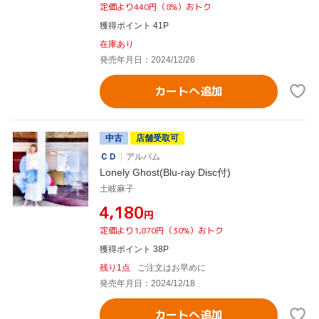
定価より440円（8%）おトク
獲得ポイント 41P
在庫あり
発売年月日：2024/12/26
カートへ追加
中古
店舗受取可
ＣＤ
アルバム
Lonely Ghost(Blu-ray Disc付)
土岐麻子
¥4,180
円
定価より1,870円（30%）おトク
獲得ポイント 38P
残り1点
ご注文はお早めに
発売年月日：2024/12/18
カートへ追加