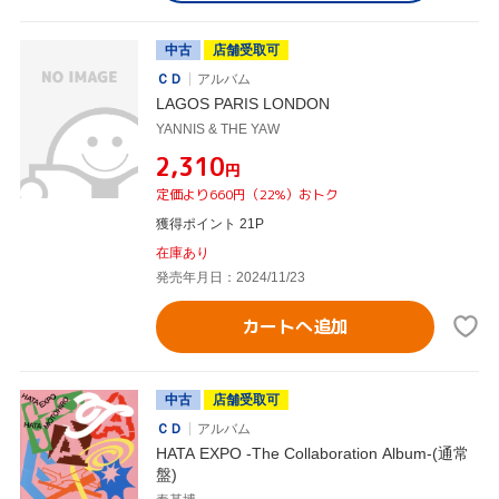
中古
店舗受取可
ＣＤ
アルバム
LAGOS PARIS LONDON
YANNIS & THE YAW
¥2,310
円
定価より660円（22%）おトク
獲得ポイント 21P
在庫あり
発売年月日：2024/11/23
カートへ追加
中古
店舗受取可
ＣＤ
アルバム
HATA EXPO -The Collaboration Album-(通常
盤)