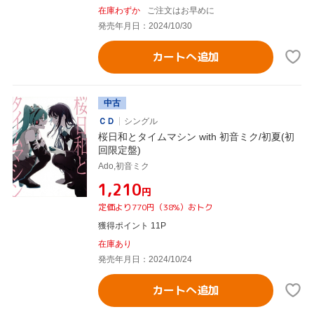
在庫わずか
ご注文はお早めに
発売年月日：2024/10/30
カートへ追加
中古
ＣＤ
シングル
桜日和とタイムマシン with 初音ミク/初夏(初
回限定盤)
Ado,初音ミク
¥1,210
円
定価より770円（38%）おトク
獲得ポイント 11P
在庫あり
発売年月日：2024/10/24
カートへ追加