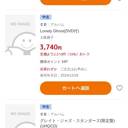
中古
ＣＤ
アルバム
Lonely Ghost(DVD付)
土岐麻子
¥3,740
円
定価より2,310円（38%）おトク
獲得ポイント 34P
在庫わずか
ご注文はお早めに
発売年月日：2024/12/18
カートへ追加
中古
ＣＤ
アルバム
グレイト・ジャズ・スタンダーズ(限定盤)
(UHQCD)