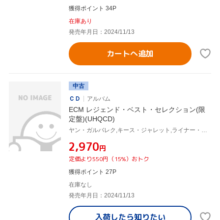
獲得ポイント 34P
在庫あり
発売年月日：2024/11/13
カートへ追加
中古
ＣＤ
アルバム
ECM レジェンド・ベスト・セレクション(限
定盤)(UHQCD)
ヤン・ガルバレク,キース・ジャレット,ライナー・ブリューニングハウス,ラルフ・タウナー,ビル・フリゼール,チャーリー・ヘイデン,シャンカール,ザキール・フセイン
¥2,970
円
定価より550円（15%）おトク
獲得ポイント 27P
在庫なし
発売年月日：2024/11/13
入荷したら
知りたい