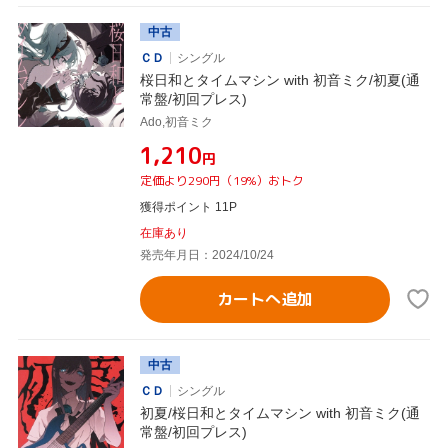
中古
ＣＤ
シングル
桜日和とタイムマシン with 初音ミク/初夏(通
常盤/初回プレス)
Ado,初音ミク
¥1,210
円
定価より290円（19%）おトク
獲得ポイント 11P
在庫あり
発売年月日：2024/10/24
カートへ追加
中古
ＣＤ
シングル
初夏/桜日和とタイムマシン with 初音ミク(通
常盤/初回プレス)