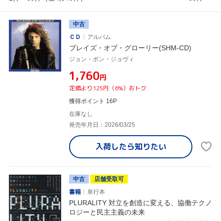
中古
ＣＤ
アルバム
ブレイズ・オブ・グローリー(SHM-CD)
ジョン・ボン・ジョヴィ
¥1,760
円
定価より125円（6%）おトク
獲得ポイント 16P
在庫なし
発売年月日：2026/03/25
入荷したら
知りたい
中古
店舗受取可
書籍
単行本
PLURALITY 対立を創造に変える、協働テクノ
ロジーと民主主義の未来