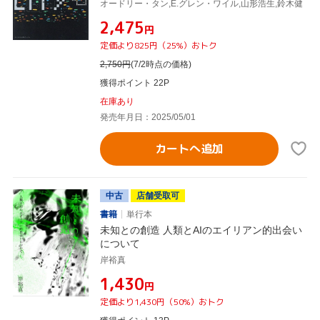
オードリー・タン,E.グレン・ワイル,山形浩生,鈴木健
¥2,475
円
定価より825円（25%）おトク
2,750
円
(7/2時点の価格)
獲得ポイント 22P
在庫あり
発売年月日：2025/05/01
カートへ追加
中古
店舗受取可
書籍
単行本
未知との創造 人類とAIのエイリアン的出会い
について
岸裕真
¥1,430
円
定価より1,430円（50%）おトク