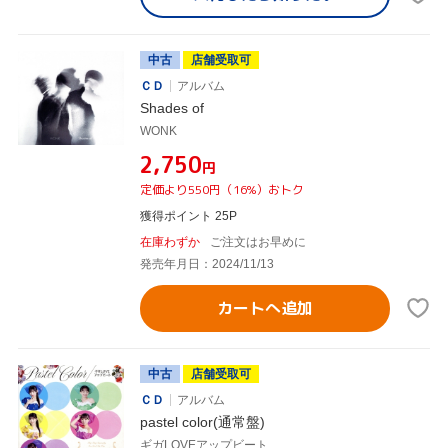
中古
店舗受取可
ＣＤ
アルバム
Shades of
WONK
¥2,750
円
定価より550円（16%）おトク
獲得ポイント 25P
在庫わずか
ご注文はお早めに
発売年月日：2024/11/13
カートへ追加
中古
店舗受取可
ＣＤ
アルバム
pastel color(通常盤)
ギガLOVEアップビート