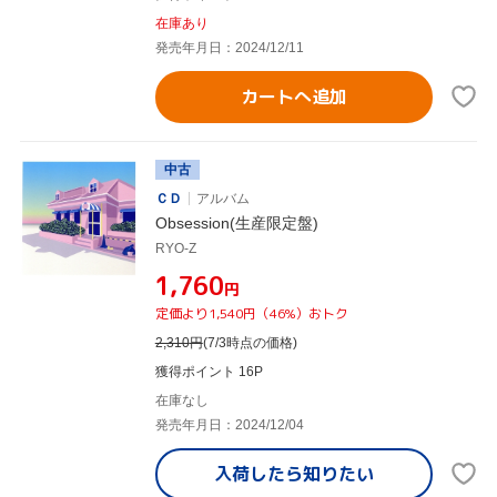
在庫あり
発売年月日：2024/12/11
カートへ追加
中古
ＣＤ
アルバム
Obsession(生産限定盤)
RYO-Z
¥1,760
円
定価より1,540円（46%）おトク
2,310
円
(7/3時点の価格)
獲得ポイント 16P
在庫なし
発売年月日：2024/12/04
入荷したら
知りたい