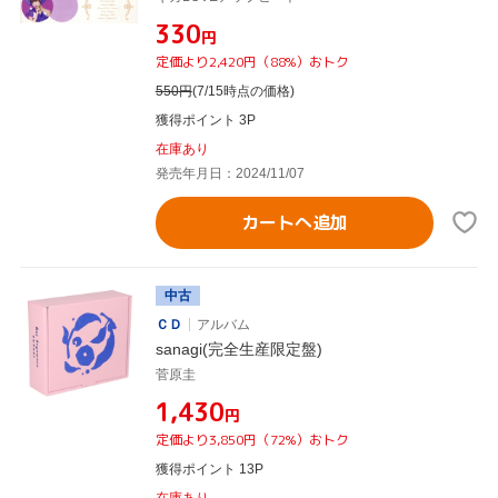
¥330
円
定価より2,420円（88%）おトク
550
円
(7/15時点の価格)
獲得ポイント 3P
在庫あり
発売年月日：2024/11/07
カートへ追加
中古
ＣＤ
アルバム
sanagi(完全生産限定盤)
菅原圭
¥1,430
円
定価より3,850円（72%）おトク
獲得ポイント 13P
在庫あり