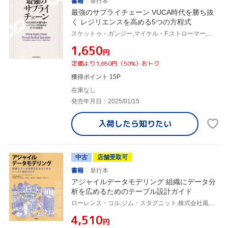
書籍
単行本
最強のサプライチェーン VUCA時代を勝ち抜
く レジリエンスを高める5つの方程式
スケットゥ・ガンジー,マイケル・F.ストローマー,マーク・ラクナー,ティファニー・ヒッカーソン,シェリー・ホー,濱口典久
¥1,650
円
定価より1,650円（50%）おトク
獲得ポイント 15P
在庫なし
発売年月日：2025/01/15
入荷したら
知りたい
中古
店舗受取可
書籍
単行本
アジャイルデータモデリング 組織にデータ分
析を広めるためのテーブル設計ガイド
ローレンス・コル,ジム・スタグニット,株式会社風音屋,打出紘基,佐々木江亜
¥4,510
円