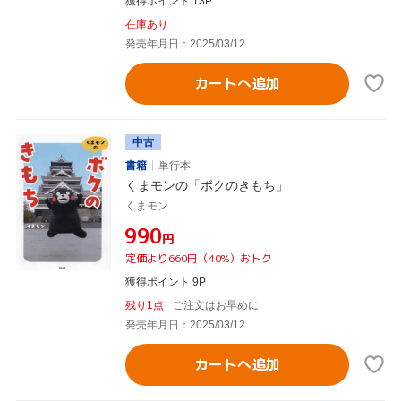
獲得ポイント 13P
在庫あり
発売年月日：2025/03/12
カートへ追加
中古
書籍
単行本
くまモンの「ボクのきもち」
くまモン
¥990
円
定価より660円（40%）おトク
獲得ポイント 9P
残り1点
ご注文はお早めに
発売年月日：2025/03/12
カートへ追加