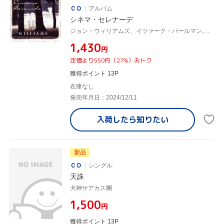
ＣＤ
アルバム
シネマ・セレナーデ
ジョン・ウィリアムズ、イツァーク・パールマン,ピッツバーグ交響楽団
¥1,430
円
定価より550円（27%）おトク
獲得ポイント 13P
在庫なし
発売年月日：2024/12/11
入荷したら
知りたい
新品
ＣＤ
シングル
天誅
犬神サアカス團
¥1,500
円
獲得ポイント 13P