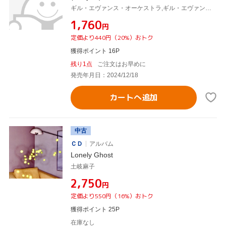
ギル・エヴァンス・オーケストラ,ギル・エヴァンス,ジョニー・コールズ,カーティス・フラー,ジミー・クリーヴランド,スティーヴ・レイシー,バド・ジョンソン,レイ・クロフォード
¥1,760
円
定価より440円（20%）おトク
獲得ポイント 16P
残り1点
ご注文はお早めに
発売年月日：2024/12/18
カートへ追加
中古
ＣＤ
アルバム
Lonely Ghost
土岐麻子
¥2,750
円
定価より550円（16%）おトク
獲得ポイント 25P
在庫なし