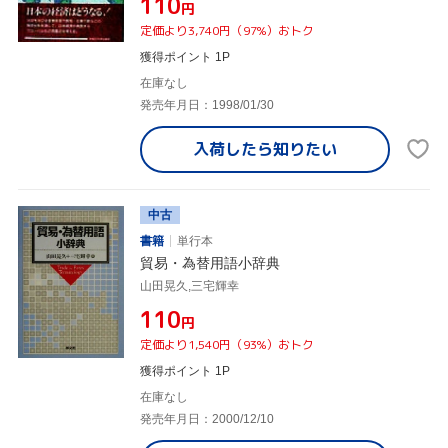
¥110
円
定価より3,740円（97%）おトク
獲得ポイント 1P
在庫なし
発売年月日：1998/01/30
入荷したら
知りたい
中古
書籍
単行本
貿易・為替用語小辞典
山田晃久,三宅輝幸
¥110
円
定価より1,540円（93%）おトク
獲得ポイント 1P
在庫なし
発売年月日：2000/12/10