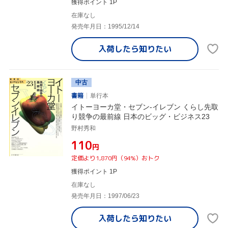
獲得ポイント 1P
在庫なし
発売年月日：1995/12/14
入荷したら
知りたい
中古
書籍
単行本
イトーヨーカ堂・セブン-イレブン くらし先取
り競争の最前線 日本のビッグ・ビジネス23
野村秀和
¥110
円
定価より1,870円（94%）おトク
獲得ポイント 1P
在庫なし
発売年月日：1997/06/23
入荷したら
知りたい