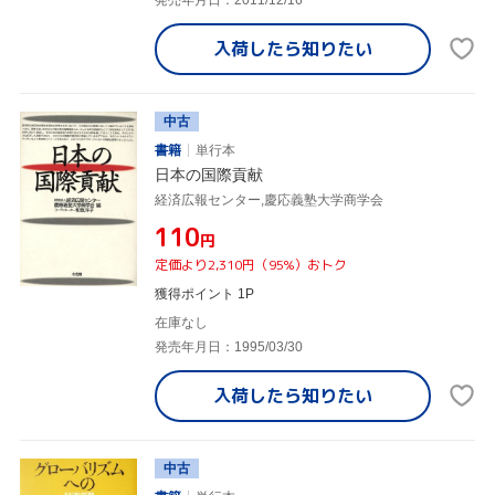
入荷したら
知りたい
中古
書籍
単行本
日本の国際貢献
経済広報センター,慶応義塾大学商学会
¥110
円
定価より2,310円（95%）おトク
獲得ポイント 1P
在庫なし
発売年月日：1995/03/30
入荷したら
知りたい
中古