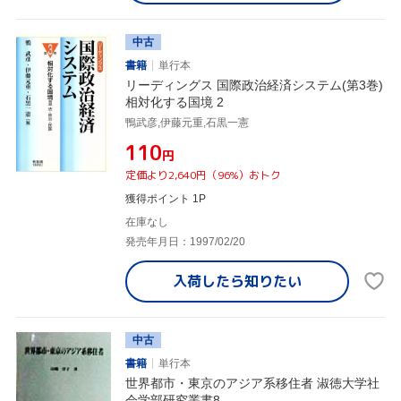
中古
書籍
単行本
リーディングス 国際政治経済システム(第3巻)
相対化する国境 2
鴨武彦,伊藤元重,石黒一憲
¥110
円
定価より2,640円（96%）おトク
獲得ポイント 1P
在庫なし
発売年月日：1997/02/20
入荷したら
知りたい
中古
書籍
単行本
世界都市・東京のアジア系移住者 淑徳大学社
会学部研究叢書8