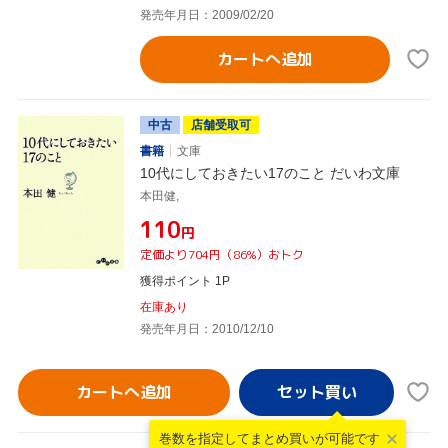
発売年月日：2009/02/20
カートへ追加
中古
店舗受取可
書籍
文庫
10代にしておきたい17のこと だいわ文庫
本田健,
¥110
円
定価より704円（86%）おトク
獲得ポイント 1P
在庫あり
発売年月日：2010/12/10
カートへ追加
巻数を指定して
まとめ買いが可能です