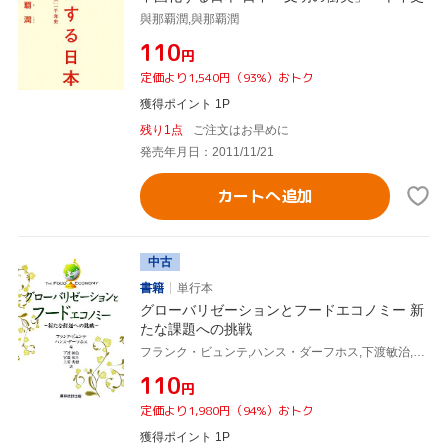
與那覇潤,與那覇潤
¥110
円
定価より1,540円（93%）おトク
獲得ポイント 1P
残り1点
ご注文はお早めに
発売年月日：2011/11/21
カートへ追加
中古
書籍
単行本
グローバリゼーションとフードエコノミー 新
たな課題への挑戦
フランク・ビュンテ,ハンス・ダーフホス,下渡敏治,宮部和幸,上原秀樹,下渡敏治,宮部和幸,上原秀樹,フランクビュンテ,ハンスダーフホス
¥110
円
定価より1,980円（94%）おトク
獲得ポイント 1P