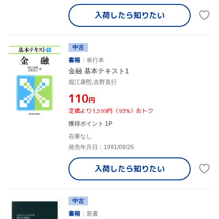
入荷したら
知りたい
中古
書籍
単行本
金融 基本テキスト1
堀江康煕,吉野直行
¥110
円
定価より1,599円（93%）おトク
獲得ポイント 1P
在庫なし
発売年月日：1991/09/26
入荷したら
知りたい
中古
書籍
新書