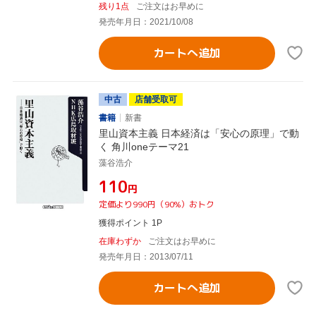
残り1点
ご注文はお早めに
発売年月日：2021/10/08
カートへ追加
中古
店舗受取可
書籍
新書
里山資本主義 日本経済は「安心の原理」で動
く 角川oneテーマ21
藻谷浩介
¥110
円
定価より990円（90%）おトク
獲得ポイント 1P
在庫わずか
ご注文はお早めに
発売年月日：2013/07/11
カートへ追加