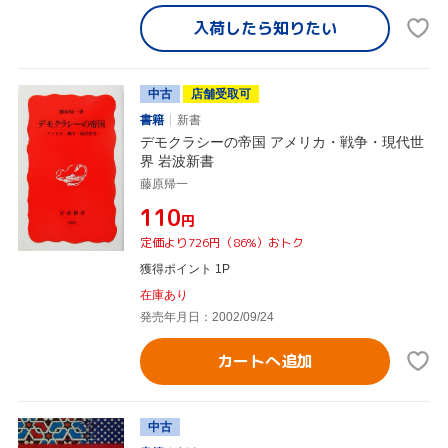
入荷したら
知りたい
中古
店舗受取可
書籍
新書
デモクラシーの帝国 アメリカ・戦争・現代世
界 岩波新書
藤原帰一
¥110
円
定価より726円（86%）おトク
獲得ポイント 1P
在庫あり
発売年月日：2002/09/24
カートへ追加
中古