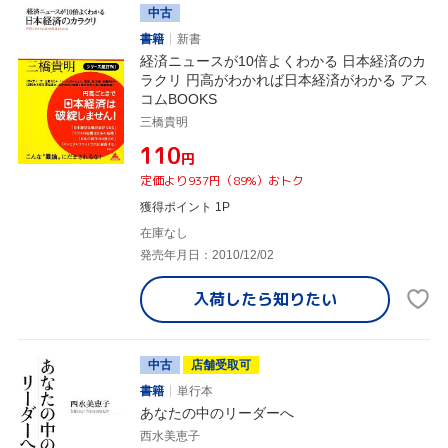
中古
書籍
新書
経済ニュースが10倍よくわかる 日本経済のカ
ラクリ 円高がわかれば日本経済がわかる アス
コムBOOKS
三橋貴明
¥110
円
定価より937円（89%）おトク
獲得ポイント 1P
在庫なし
発売年月日：2010/12/02
入荷したら
知りたい
中古
店舗受取可
書籍
単行本
あなたの中のリーダーへ
西水美恵子