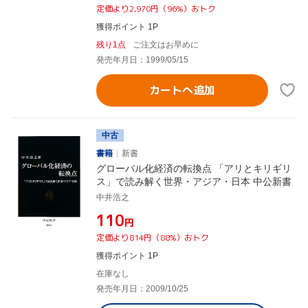
定価より2,970円（96%）おトク
獲得ポイント 1P
残り1点
ご注文はお早めに
発売年月日：1999/05/15
カートへ追加
中古
書籍
新書
グローバル化経済の転換点 「アリとキリギリ
ス」で読み解く世界・アジア・日本 中公新書
中井浩之
¥110
円
定価より814円（88%）おトク
獲得ポイント 1P
在庫なし
発売年月日：2009/10/25