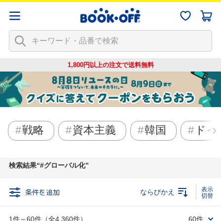
1,800円以上の注文で
送料無料
戦略
資本主義
韓国
ドイ
検索結果
#グローバル化
条件を追加
ならびかえ
1件～60件（全4,360件）
60件