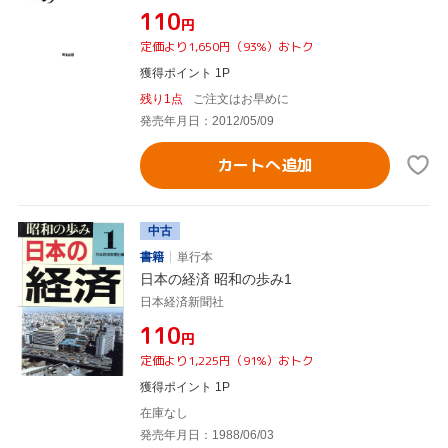
¥110
円
定価より1,650円（93%）おトク
獲得ポイント 1P
残り1点
ご注文はお早めに
発売年月日：2012/05/09
カートへ追加
中古
書籍
単行本
日本の経済 昭和の歩み1
日本経済新聞社
¥110
円
定価より1,225円（91%）おトク
獲得ポイント 1P
在庫なし
発売年月日：1988/06/03