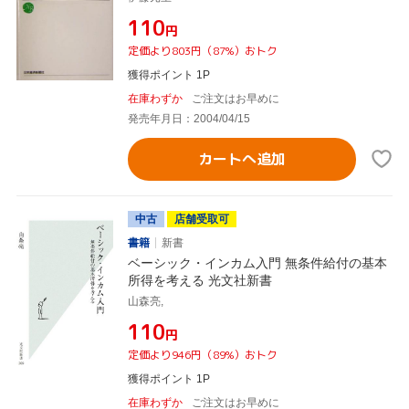
¥110
円
定価より803円（87%）おトク
獲得ポイント 1P
在庫わずか
ご注文はお早めに
発売年月日：2004/04/15
カートへ追加
中古
店舗受取可
書籍
新書
ベーシック・インカム入門 無条件給付の基本
所得を考える 光文社新書
山森亮,
¥110
円
定価より946円（89%）おトク
獲得ポイント 1P
在庫わずか
ご注文はお早めに