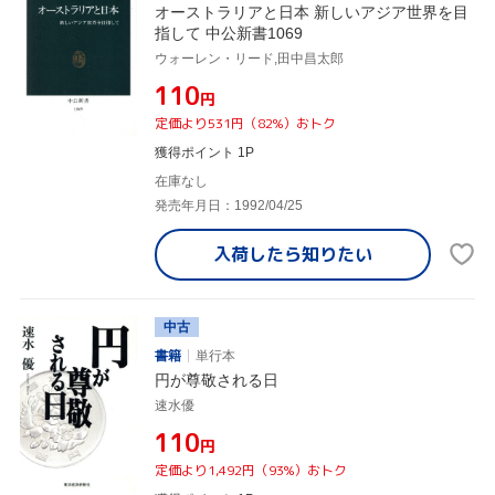
オーストラリアと日本 新しいアジア世界を目
指して 中公新書1069
ウォーレン・リード,田中昌太郎
¥110
円
定価より531円（82%）おトク
獲得ポイント 1P
在庫なし
発売年月日：1992/04/25
入荷したら
知りたい
中古
書籍
単行本
円が尊敬される日
速水優
¥110
円
定価より1,492円（93%）おトク