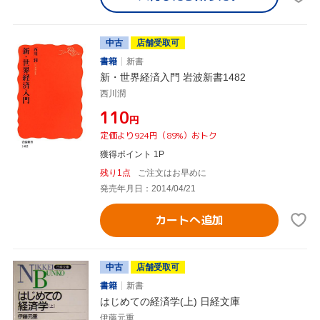
中古
店舗受取可
書籍
新書
新・世界経済入門 岩波新書1482
西川潤
¥110
円
定価より924円（89%）おトク
獲得ポイント 1P
残り1点
ご注文はお早めに
発売年月日：2014/04/21
カートへ追加
中古
店舗受取可
書籍
新書
はじめての経済学(上) 日経文庫
伊藤元重