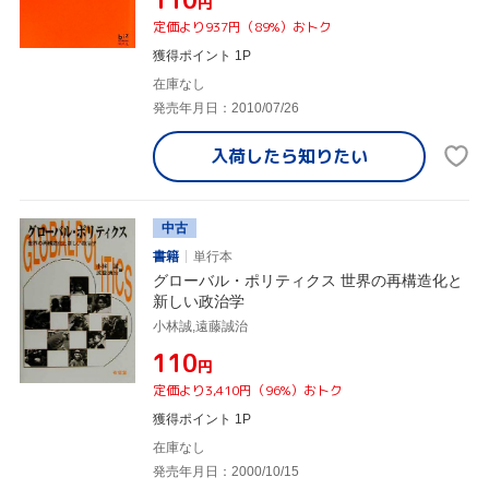
円
定価より937円（89%）おトク
獲得ポイント 1P
在庫なし
発売年月日：2010/07/26
入荷したら
知りたい
中古
書籍
単行本
グローバル・ポリティクス 世界の再構造化と
新しい政治学
小林誠,遠藤誠治
¥110
円
定価より3,410円（96%）おトク
獲得ポイント 1P
在庫なし
発売年月日：2000/10/15