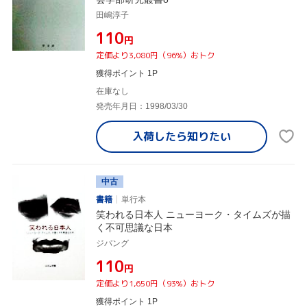
田嶋淳子
¥110
円
定価より3,080円（96%）おトク
獲得ポイント 1P
在庫なし
発売年月日：1998/03/30
入荷したら
知りたい
中古
書籍
単行本
笑われる日本人 ニューヨーク・タイムズが描
く不可思議な日本
ジパング
¥110
円
定価より1,650円（93%）おトク
獲得ポイント 1P