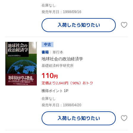
在庫なし
発売年月日：1998/09/16
入荷したら
知りたい
中古
書籍
単行本
地球社会の政治経済学
基礎経済科学研究所
¥110
円
定価より2,640円（96%）おトク
獲得ポイント 1P
在庫なし
発売年月日：1998/04/20
入荷したら
知りたい