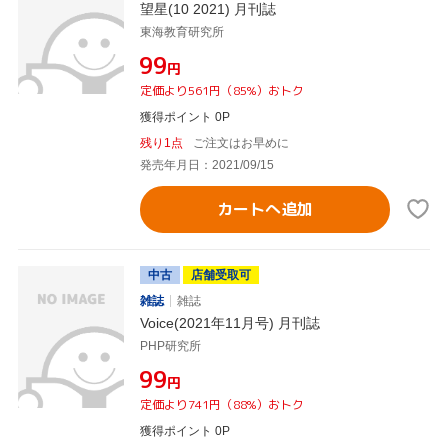
望星(10 2021) 月刊誌
東海教育研究所
¥99
円
定価より561円（85%）おトク
獲得ポイント 0P
残り1点
ご注文はお早めに
発売年月日：2021/09/15
カートへ追加
中古
店舗受取可
雑誌
雑誌
Voice(2021年11月号) 月刊誌
PHP研究所
¥99
円
定価より741円（88%）おトク
獲得ポイント 0P