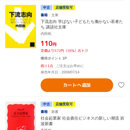
中古
店舗受取可
書籍
文庫
下流志向 学ばない子どもたち働かない若者た
ち 講談社文庫
内田樹,
¥110
円
定価より572円（83%）おトク
獲得ポイント 1P
残り1点
ご注文はお早めに
発売年月日：2009/07/14
カートへ追加
中古
店舗受取可
書籍
新書
社会起業家 社会責任ビジネスの新しい潮流 岩
波新書