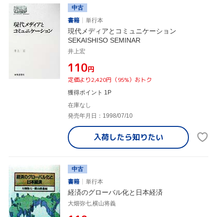
中古
書籍
単行本
現代メディアとコミュニケーション
SEKAISHISO SEMINAR
井上宏
¥110
円
定価より2,420円（95%）おトク
獲得ポイント 1P
在庫なし
発売年月日：1998/07/10
入荷したら
知りたい
中古
書籍
単行本
経済のグローバル化と日本経済
大畑弥七,横山将義