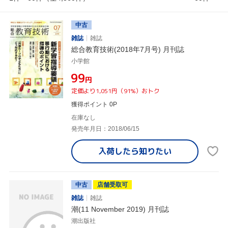
中古
雑誌
雑誌
総合教育技術(2018年7月号) 月刊誌
小学館
¥99
円
定価より1,051円（91%）おトク
獲得ポイント 0P
在庫なし
発売年月日：2018/06/15
入荷したら
知りたい
中古
店舗受取可
雑誌
雑誌
潮(11 November 2019) 月刊誌
潮出版社