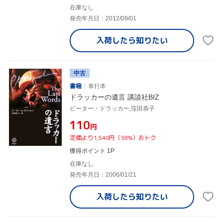
在庫なし
発売年月日：2012/09/01
入荷したら
知りたい
中古
書籍
単行本
ドラッカーの遺言 講談社BIZ
ピーター・ドラッカー,窪田恭子
¥110
円
定価より1,540円（93%）おトク
獲得ポイント 1P
在庫なし
発売年月日：2006/01/21
入荷したら
知りたい