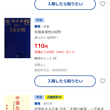
入荷したら
知りたい
中古
書籍
新書
生物多様性100問
盛山正仁,福岡伸一
¥110
円
定価より990円（90%）おトク
獲得ポイント 1P
在庫なし
発売年月日：2010/09/15
入荷したら
知りたい
中古
店舗受取可
書籍
単行本
中国化する日本 日中「文明の衝突」一千年史