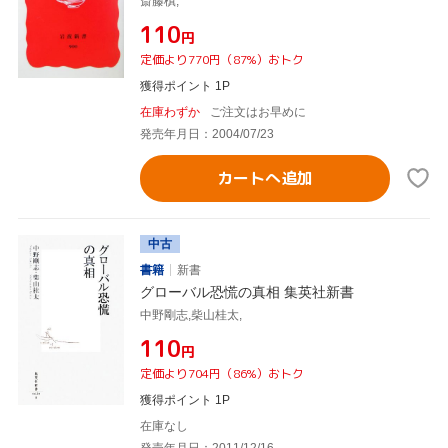
斎藤槙,
¥110
円
定価より770円（87%）おトク
獲得ポイント 1P
在庫わずか
ご注文はお早めに
発売年月日：2004/07/23
カートへ追加
中古
書籍
新書
グローバル恐慌の真相 集英社新書
中野剛志,柴山桂太,
¥110
円
定価より704円（86%）おトク
獲得ポイント 1P
在庫なし
発売年月日：2011/12/16