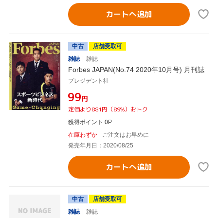
カートへ追加
中古
店舗受取可
雑誌
雑誌
Forbes JAPAN(No.74 2020年10月号) 月刊誌
プレジデント社
¥99
円
定価より881円（89%）おトク
獲得ポイント 0P
在庫わずか
ご注文はお早めに
発売年月日：2020/08/25
カートへ追加
中古
店舗受取可
雑誌
雑誌