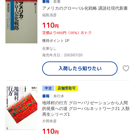
書籍
新書
アメリカのグローバル化戦略 講談社現代新書
福島清彦
¥110
円
定価より660円（85%）おトク
獲得ポイント 1P
在庫なし
発売年月日：2003/07/20
入荷したら
知りたい
中古
店舗受取可
書籍
単行本
地球村の行方 グローバリゼーションから人間
的発展への道 グローバルネットワーク21 人類
再生シリーズ1
片岡幸彦
¥110
円