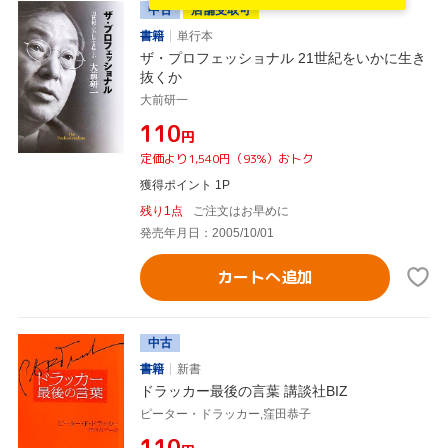
中古
店舗受取可
書籍
単行本
ザ・プロフェッショナル 21世紀をいかに生き
抜くか
大前研一
¥110
円
定価より1,540円（93%）おトク
獲得ポイント 1P
残り1点
ご注文はお早めに
発売年月日：2005/10/01
カートへ追加
中古
書籍
新書
ドラッカー最後の言葉 講談社BIZ
ピーター・ドラッカー,窪田恭子
¥110