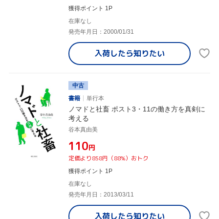
獲得ポイント 1P
在庫なし
発売年月日：2000/01/31
入荷したら
知りたい
中古
書籍
単行本
ノマドと社畜 ポスト3・11の働き方を真剣に
考える
谷本真由美
¥110
円
定価より858円（88%）おトク
獲得ポイント 1P
在庫なし
発売年月日：2013/03/11
入荷したら
知りたい