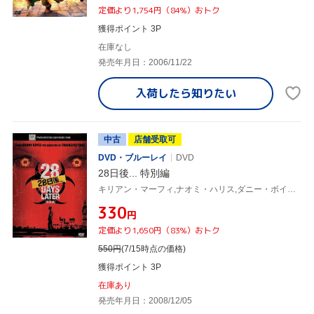
定価より1,754円（84%）おトク
獲得ポイント 3P
在庫なし
発売年月日：2006/11/22
入荷したら
知りたい
中古
店舗受取可
DVD・ブルーレイ
DVD
28日後... 特別編
キリアン・マーフィ,ナオミ・ハリス,ダニー・ボイル(監督),ジョン・マーフィー(音楽)
¥330
円
定価より1,650円（83%）おトク
550
円
(7/15時点の価格)
獲得ポイント 3P
在庫あり
発売年月日：2008/12/05