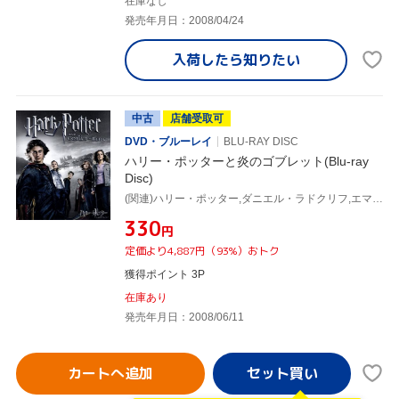
在庫なし
発売年月日：2008/04/24
入荷したら
知りたい
中古
店舗受取可
DVD・ブルーレイ
BLU-RAY DISC
ハリー・ポッターと炎のゴブレット(Blu-ray
Disc)
(関連)ハリー・ポッター,ダニエル・ラドクリフ,エマ・ワトソン,ルパート・グリント,マイク・ニューウェル(監督),J.K.ローリング(原作)
¥330
円
定価より4,887円（93%）おトク
獲得ポイント 3P
在庫あり
発売年月日：2008/06/11
カートへ追加