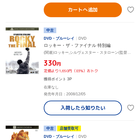
カートへ追加
中古
DVD・ブルーレイ
DVD
ロッキー・ザ・ファイナル 特別編
(関連)ロッキー,シルヴェスター・スタローン(監督、脚本、出演),バート・ヤング,アントニオ・ターヴァー,ビル・コンティ(音楽)
¥330
円
定価より1,650円（83%）おトク
獲得ポイント 3P
在庫なし
発売年月日：2008/12/05
入荷したら
知りたい
中古
店舗受取可
DVD・ブルーレイ
DVD