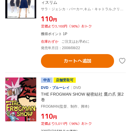
ィスリム
サラ・ジェシカ・パーカー,キム・キャトラル,クリスティン・デイヴィス,シンシア・ニクソン,キャンディス・ブシュネル(原作)
¥110
円
定価より3,168円（96%）おトク
獲得ポイント 1P
在庫わずか
ご注文はお早めに
発売年月日：2008/08/22
カートへ追加
中古
店舗受取可
DVD・ブルーレイ
DVD
THE FROGMAN SHOW 秘密結社 鷹の爪 第2
巻
FROGMAN(監督、制作、脚本)
¥110
円
定価より3,011円（96%）おトク