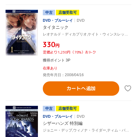
中古
店舗受取可
DVD・ブルーレイ
DVD
タイタニック
レオナルド・ディカプリオ,ケイト・ウィンスレット,ジェームズ・キャメロン(監督、製作、脚本、編集)
¥330
円
定価より1,230円（78%）おトク
獲得ポイント 3P
在庫あり
発売年月日：2008/04/16
カートへ追加
中古
店舗受取可
DVD・ブルーレイ
DVD
シザーハンズ 特別編
ジョニー・デップ,ウィノナ・ライダー,ティム・バートン(監督、製作、原案)