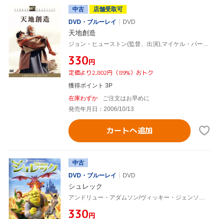
中古
店舗受取可
DVD・ブルーレイ
DVD
天地創造
ジョン・ヒューストン(監督、出演),マイケル・パークス,ウラ・ベルグリット
¥330
円
定価より2,802円（89%）おトク
獲得ポイント 3P
在庫わずか
ご注文はお早めに
発売年月日：2006/10/13
カートへ追加
中古
DVD・ブルーレイ
DVD
シュレック
アンドリュー・アダムソン/ヴィッキー・ジェンソン,マイク・マイヤーズ,キャメロン・ディアス
¥330
円