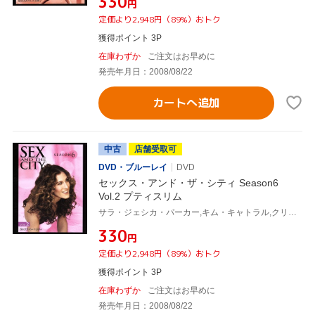
¥330
円
定価より2,948円（89%）おトク
獲得ポイント 3P
在庫わずか
ご注文はお早めに
発売年月日：2008/08/22
カートへ追加
中古
店舗受取可
DVD・ブルーレイ
DVD
セックス・アンド・ザ・シティ Season6
Vol.2 プティスリム
サラ・ジェシカ・パーカー,キム・キャトラル,クリスティン・デイヴィス,シンシア・ニクソン,キャンディス・ブシュネル(原作)
¥330
円
定価より2,948円（89%）おトク
獲得ポイント 3P
在庫わずか
ご注文はお早めに
発売年月日：2008/08/22