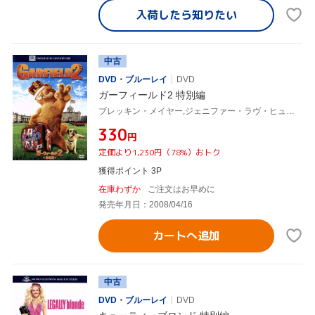
入荷したら
知りたい
中古
DVD・ブルーレイ
DVD
ガーフィールド2 特別編
ブレッキン・メイヤー,ジェニファー・ラヴ・ヒューイット,ビル・マーレイ(ガーフィールド),ティム・ヒル(監督)
¥330
円
定価より1,230円（78%）おトク
獲得ポイント 3P
在庫わずか
ご注文はお早めに
発売年月日：2008/04/16
カートへ追加
中古
DVD・ブルーレイ
DVD