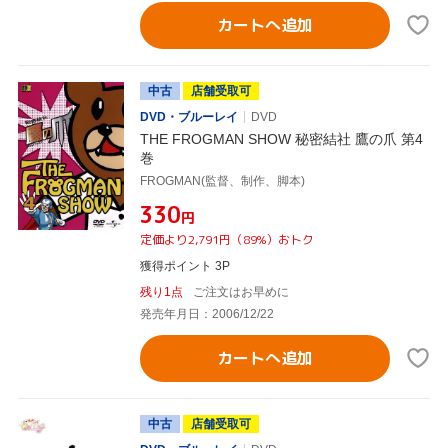
カートへ追加
中古
店舗受取可
DVD・ブルーレイ
DVD
THE FROGMAN SHOW 秘密結社 鷹の爪 第4
巻
FROGMAN(監督、制作、脚本)
¥330
円
定価より2,791円（89%）おトク
獲得ポイント 3P
残り1点
ご注文はお早めに
発売年月日：2006/12/22
カートへ追加
中古
店舗受取可