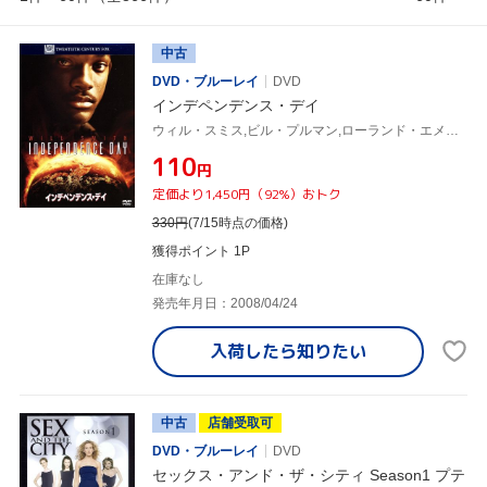
中古
DVD・ブルーレイ
DVD
インデペンデンス・デイ
ウィル・スミス,ビル・プルマン,ローランド・エメリッヒ(監督、脚本)
¥110
円
定価より1,450円（92%）おトク
330
円
(7/15時点の価格)
獲得ポイント 1P
在庫なし
発売年月日：2008/04/24
入荷したら
知りたい
中古
店舗受取可
DVD・ブルーレイ
DVD
セックス・アンド・ザ・シティ Season1 プテ