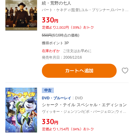
続・荒野の七人
バート・ケネディ(監督),ユル・ブリンナー,ロバート・フラー
¥330
円
定価より2,802円（89%）おトク
550
円
(6/16時点の価格)
獲得ポイント 3P
在庫わずか
ご注文はお早めに
発売年月日：2006/12/16
カートへ追加
中古
DVD・ブルーレイ
DVD
シャーク・テイル スペシャル・エディション
ヴィッキー・ジェンソン/ビボ・バージェロン,ウィル・スミス,ロバート・デ・ニーロ
¥330
円
定価より1,754円（84%）おトク