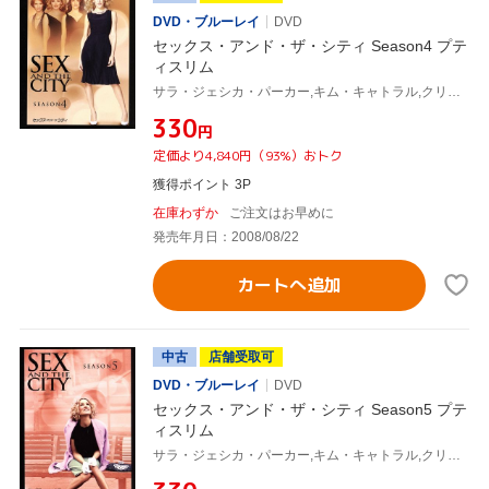
DVD・ブルーレイ
DVD
セックス・アンド・ザ・シティ Season4 プテ
ィスリム
サラ・ジェシカ・パーカー,キム・キャトラル,クリスティン・デイヴィス,シンシア・ニクソン,キャンディス・ブシュネル(原作)
¥330
円
定価より4,840円（93%）おトク
獲得ポイント 3P
在庫わずか
ご注文はお早めに
発売年月日：2008/08/22
カートへ追加
中古
店舗受取可
DVD・ブルーレイ
DVD
セックス・アンド・ザ・シティ Season5 プテ
ィスリム
サラ・ジェシカ・パーカー,キム・キャトラル,クリスティン・デイヴィス,シンシア・ニクソン,キャンディス・ブシュネル(原作)