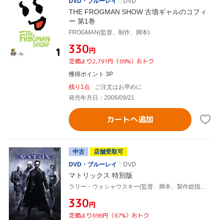
DVD・ブルーレイ
DVD
THE FROGMAN SHOW 古墳ギャルのコフィ
ー 第1巻
FROGMAN(監督、制作、脚本)
¥330
円
定価より2,791円（89%）おトク
獲得ポイント 3P
残り1点
ご注文はお早めに
発売年月日：2006/09/21
カートへ追加
中古
店舗受取可
DVD・ブルーレイ
DVD
マトリックス 特別版
ラリー・ウォシャウスキー(監督、脚本、製作総指揮),アンディ・ウォシャウスキー(監督、脚本、製作総指揮),キアヌ・リーヴス,ローレンス・フィッシュバーン,キャリー=アン・モス
¥330
円
定価より696円（67%）おトク