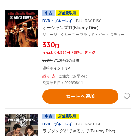
中古
店舗受取可
DVD・ブルーレイ
BLU-RAY DISC
オーシャンズ11(Blu-ray Disc)
ジョージ・クルーニー,ブラッド・ピット,スティーヴン・ソダーバーグ(監督),デヴィッド・ホルムズ(音楽)
¥330
円
定価より4,887円（93%）おトク
550
円
(7/16時点の価格)
獲得ポイント 3P
残り1点
ご注文はお早めに
発売年月日：2008/06/11
カートへ追加
中古
店舗受取可
DVD・ブルーレイ
BLU-RAY DISC
ラブソングができるまで(Blu-ray Disc)