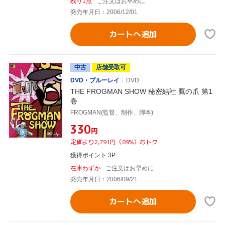
残り1点
ご注文はお早めに
発売年月日：2006/12/01
カートへ追加
中古
店舗受取可
DVD・ブルーレイ
DVD
THE FROGMAN SHOW 秘密結社 鷹の爪 第1
巻
FROGMAN(監督、制作、脚本)
¥330
円
定価より2,791円（89%）おトク
獲得ポイント 3P
在庫わずか
ご注文はお早めに
発売年月日：2006/09/21
カートへ追加