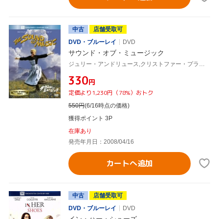
中古
店舗受取可
DVD・ブルーレイ
DVD
サウンド・オブ・ミュージック
ジュリー・アンドリュース,クリストファー・プラマー,ロバート・ワイズ(監督、製作)
¥330
円
定価より1,230円（78%）おトク
550
円
(6/16時点の価格)
獲得ポイント 3P
在庫あり
発売年月日：2008/04/16
カートへ追加
中古
店舗受取可
DVD・ブルーレイ
DVD
イン・ハー・シューズ