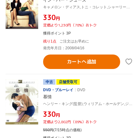
キャメロン・ディアス,トニ・コレット,シャーリー・マクレーン,カーティス・ハンソン(監督、製作)
¥330
円
定価より1,230円（78%）おトク
獲得ポイント 3P
残り1点
ご注文はお早めに
発売年月日：2008/04/16
カートへ追加
中古
店舗受取可
DVD・ブルーレイ
DVD
慕情
ヘンリー・キング(監督),ウィリアム・ホールデン,ジェニファー・ジョーンズ
¥330
円
定価より2,802円（89%）おトク
550
円
(7/15時点の価格)
獲得ポイント 3P