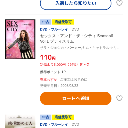
入荷したら
知りたい
中古
店舗受取可
DVD・ブルーレイ
DVD
セックス・アンド・ザ・シティ Season6
Vol.1 プティスリム
サラ・ジェシカ・パーカー,キム・キャトラル,クリスティン・デイヴィス,シンシア・ニクソン,キャンディス・ブシュネル(原作)
¥110
円
定価より5,060円（97%）おトク
獲得ポイント 1P
在庫わずか
ご注文はお早めに
発売年月日：2008/08/22
カートへ追加
中古
店舗受取可
DVD・ブルーレイ
DVD