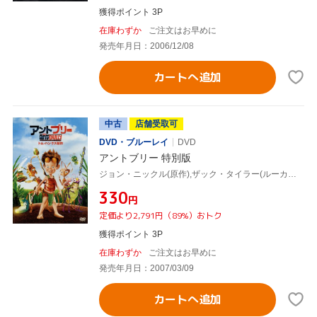
獲得ポイント 3P
在庫わずか
ご注文はお早めに
発売年月日：2006/12/08
カートへ追加
中古
店舗受取可
DVD・ブルーレイ
DVD
アントブリー 特別版
ジョン・ニックル(原作),ザック・タイラー(ルーカス・ニックル),ニコラス・ケイジ(ニックル(魔法使いアリ)),ジュリア・ロバーツ(ゾック(お世話係アリ)),トム・ハンクス(製作),ジョン・A.デイヴィス(監督、製作、脚本)
¥330
円
定価より2,791円（89%）おトク
獲得ポイント 3P
在庫わずか
ご注文はお早めに
発売年月日：2007/03/09
カートへ追加