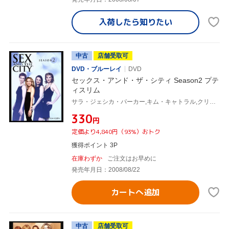
入荷したら
知りたい
中古
店舗受取可
DVD・ブルーレイ
DVD
セックス・アンド・ザ・シティ Season2 プテ
ィスリム
サラ・ジェシカ・パーカー,キム・キャトラル,クリスティン・デイヴィス,シンシア・ニクソン,キャンディス・ブシュネル(原作)
¥330
円
定価より4,840円（93%）おトク
獲得ポイント 3P
在庫わずか
ご注文はお早めに
発売年月日：2008/08/22
カートへ追加
中古
店舗受取可