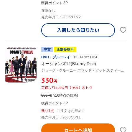
獲得ポイント 3P
在庫なし
発売年月日：2006/11/22
入荷したら
知りたい
中古
店舗受取可
DVD・ブルーレイ
BLU-RAY DISC
オーシャンズ12(Blu-ray Disc)
ジョージ・クルーニー,ブラッド・ピット,スティーヴン・ソダーバーグ(監督),デヴィッド・ホルムズ(音楽)
¥330
円
定価より4,887円（93%）おトク
550
円
(7/16時点の価格)
獲得ポイント 3P
残り1点
ご注文はお早めに
発売年月日：2008/06/11
カートへ追加