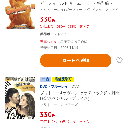
ガーフィールド ザ・ムービー＜特別編＞
ビル・マーレイ(ガーフィールド),ブレッキン・メイヤー,ジェニファー・ラヴ・ヒューイット,ピーター・ヒューイット(監督),ジム・デイヴィス(製作、原作)
¥330
円
定価より1,650円（83%）おトク
獲得ポイント 3P
在庫わずか
ご注文はお早めに
発売年月日：2008/11/19
カートへ追加
中古
店舗受取可
DVD・ブルーレイ
DVD
ブリトニー&ケヴィン:ケオティック(2ヶ月間
限定スペシャル・プライス)
ブリトニー・スピアーズ
¥330
円
定価より3,190円（90%）おトク