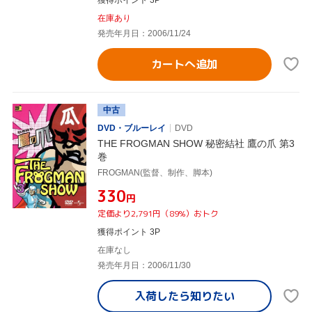
在庫あり
発売年月日：2006/11/24
カートへ追加
中古
DVD・ブルーレイ
DVD
THE FROGMAN SHOW 秘密結社 鷹の爪 第3
巻
FROGMAN(監督、制作、脚本)
¥330
円
定価より2,791円（89%）おトク
獲得ポイント 3P
在庫なし
発売年月日：2006/11/30
入荷したら
知りたい