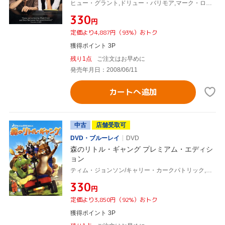
ヒュー・グラント,ドリュー・バリモア,マーク・ローレンス(監督、脚本)
¥330
円
定価より4,887円（93%）おトク
獲得ポイント 3P
残り1点
ご注文はお早めに
発売年月日：2008/06/11
カートへ追加
中古
店舗受取可
DVD・ブルーレイ
DVD
森のリトル・ギャング プレミアム・エディシ
ョン
ティム・ジョンソン/キャリー・カークパトリック,ブルース・ウィリス(RJ),ギャリー・シャンドリング(ヴァーン)
¥330
円
定価より3,850円（92%）おトク
獲得ポイント 3P