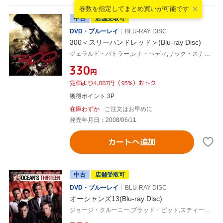
巻数を指定して
まとめ買いが可能です
中古
店舗受取可
DVD・ブルーレイ
BLU-RAY DISC
300＜スリーハンドレッド＞(Blu-ray Disc)
ジェラルド・バトラー,レナ・ヘディ,ザック・スナイダー(監督),フランク・ミラー(原作),タイラー・ベイツ(音楽)
¥330
円
定価より4,887円（93%）おトク
獲得ポイント 3P
在庫わずか
ご注文はお早めに
発売年月日：2008/06/11
カートへ追加
中古
店舗受取可
DVD・ブルーレイ
BLU-RAY DISC
オーシャンズ13(Blu-ray Disc)
ジョージ・クルーニー,ブラッド・ピット,スティーヴン・ソダーバーグ(監督),デヴィッド・ホルムズ(音楽)