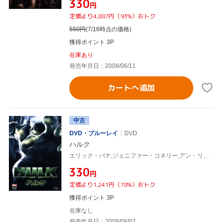
¥330
円
定価より4,887円（93%）おトク
550
円
(7/16時点の価格)
獲得ポイント 3P
在庫あり
発売年月日：2008/06/11
カートへ追加
中古
DVD・ブルーレイ
DVD
ハルク
エリック・バナ,ジェニファー・コネリー,アン・リー(監督)
¥330
円
定価より1,241円（78%）おトク
獲得ポイント 3P
在庫なし
発売年月日：2008/08/07