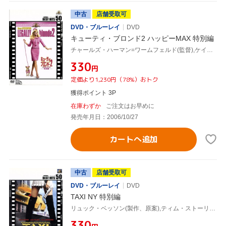
中古
店舗受取可
DVD・ブルーレイ
DVD
キューティ・ブロンド2 ハッピーMAX 特別編
チャールズ・ハーマン=ワームフェルド(監督),ケイト・コンデル(脚本),リース・ウィザースプーン(製作総指揮、出演),サリー・フィールド
¥330
円
定価より1,230円（78%）おトク
獲得ポイント 3P
在庫わずか
ご注文はお早めに
発売年月日：2006/10/27
カートへ追加
中古
店舗受取可
DVD・ブルーレイ
DVD
TAXI NY 特別編
リュック・ベッソン(製作、原案),ティム・ストーリー(監督),クイーン・ラティファ,ジミー・ファロン,ジゼル・ブンチェン,ジェニファー・エスポジート
¥330