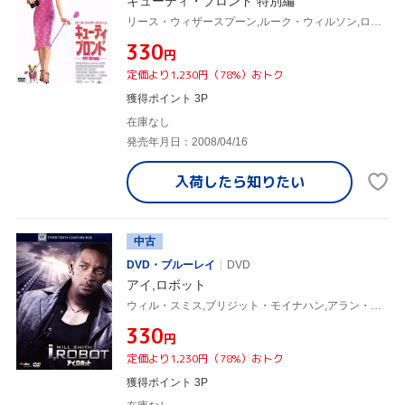
キューティ・ブロンド 特別編
リース・ウィザースプーン,ルーク・ウィルソン,ロバート・ルケティック(監督)
¥330
円
定価より1,230円（78%）おトク
獲得ポイント 3P
在庫なし
発売年月日：2008/04/16
入荷したら
知りたい
中古
DVD・ブルーレイ
DVD
アイ,ロボット
ウィル・スミス,ブリジット・モイナハン,アラン・テュディック,アレックス・プロヤス(監督)
¥330
円
定価より1,230円（78%）おトク
獲得ポイント 3P