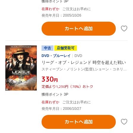
獲得ポイント 3P
在庫わずか
ご注文はお早めに
発売年月日：2005/10/26
カートへ追加
中古
店舗受取可
DVD・ブルーレイ
DVD
リーグ・オブ・レジェンド 時空を超えた戦い
スティーブン・ノリントン(監督),ショーン・コネリー,スチュアート・タウンゼント
¥330
円
定価より1,230円（78%）おトク
獲得ポイント 3P
在庫わずか
ご注文はお早めに
発売年月日：2006/10/27
カートへ追加