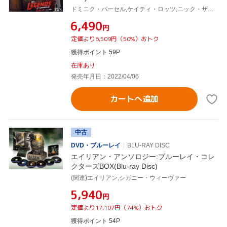
ドミニク・パーセル,ケイティ・ロッツ,ニック・ザーノ,タラ・アッシュ,マット・ライアン,ジェス・マッカラン,メイジー・リチャードソン=セラーズ
¥6,490
円
定価より6,509円（50%）おトク
獲得ポイント 59P
在庫あり
発売年月日：2022/04/06
カートへ追加
中古
DVD・ブルーレイ
BLU-RAY DISC
エイリアン・アンソロジー:ブルーレイ・コレ
クターズBOX(Blu-ray Disc)
(関連)エイリアン,シガニー・ウィーヴァー
¥5,940
円
定価より17,107円（74%）おトク
獲得ポイント 54P