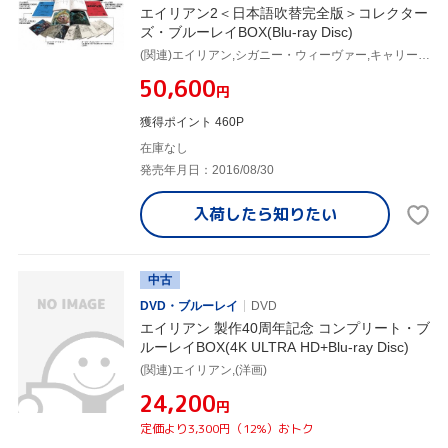
エイリアン2＜日本語吹替完全版＞コレクター
ズ・ブルーレイBOX(Blu-ray Disc)
(関連)エイリアン,シガニー・ウィーヴァー,キャリー・ヘン,マイケル・ビーン,ジェームズ・キャメロン(監督、脚本、原案),ゴードン・キャロル(製作総指揮),デヴィッド・ガイラー(製作総指揮),ウォルター・ヒル(製作総指揮),ジェームズ・ホーナー(音楽)
¥50,600
円
獲得ポイント 460P
在庫なし
発売年月日：2016/08/30
入荷したら
知りたい
中古
DVD・ブルーレイ
DVD
エイリアン 製作40周年記念 コンプリート・ブ
ルーレイBOX(4K ULTRA HD+Blu-ray Disc)
(関連)エイリアン,(洋画)
¥24,200
円
定価より3,300円（12%）おトク