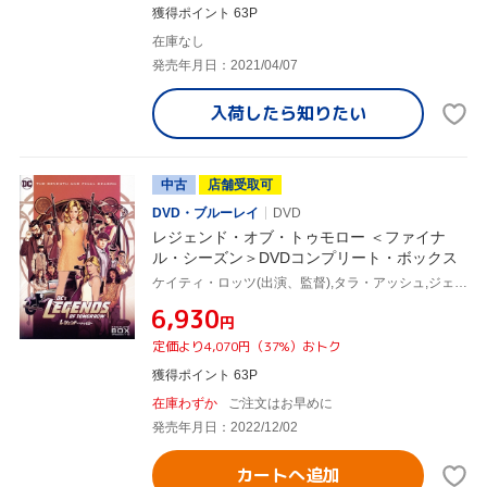
獲得ポイント 63P
在庫なし
発売年月日：2021/04/07
入荷したら
知りたい
中古
店舗受取可
DVD・ブルーレイ
DVD
レジェンド・オブ・トゥモロー ＜ファイナ
ル・シーズン＞DVDコンプリート・ボックス
ケイティ・ロッツ(出演、監督),タラ・アッシュ,ジェス・マッカラン,マット・ライアン,ニック・ザーノ
¥6,930
円
定価より4,070円（37%）おトク
獲得ポイント 63P
在庫わずか
ご注文はお早めに
発売年月日：2022/12/02
カートへ追加