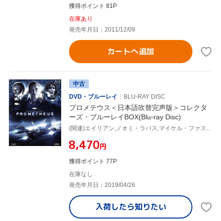
獲得ポイント 81P
在庫あり
発売年月日：2011/12/09
カートへ追加
中古
DVD・ブルーレイ
BLU-RAY DISC
プロメテウス＜日本語吹替完声版＞コレクタ
ーズ・ブルーレイBOX(Blu-ray Disc)
(関連)エイリアン,ノオミ・ラパス,マイケル・ファスベンダー,ガイ・ピアース,リドリー・スコット(監督、製作)
¥8,470
円
獲得ポイント 77P
在庫なし
発売年月日：2019/04/26
入荷したら
知りたい