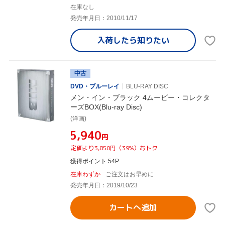
在庫なし
発売年月日：2010/11/17
入荷したら
知りたい
中古
DVD・ブルーレイ
BLU-RAY DISC
メン・イン・ブラック 4ムービー・コレクタ
ーズBOX(Blu-ray Disc)
(洋画)
¥5,940
円
定価より3,850円（39%）おトク
獲得ポイント 54P
在庫わずか
ご注文はお早めに
発売年月日：2019/10/23
カートへ追加