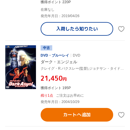
獲得ポイント 220P
在庫なし
発売年月日：2019/04/26
入荷したら
知りたい
中古
DVD・ブルーレイ
DVD
ダーク・エンジェル
クレイグ・R.バクスレー(監督),ジョナサン・タイドール(脚本),ジェフ・ヤング(製作),ヤン・ハマー(音楽),ドルフ・ラングレン,ブライアン・ベンベン,ベッツィ・ブラントリー,マシアス・ヒューズ
¥21,450
円
獲得ポイント 195P
残り1点
ご注文はお早めに
発売年月日：2004/10/29
カートへ追加