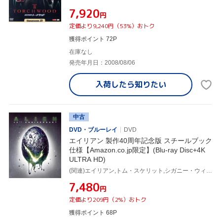
¥7,920
円
定価より9,240円（53%）おトク
獲得ポイント 72P
在庫なし
発売年月日：2008/08/06
入荷したら
知りたい
中古
DVD・ブルーレイ
DVD
エイリアン 製作40周年記念版 スチールブック
仕様【Amazon.co.jp限定】(Blu-ray Disc+4K
ULTRA HD)
(関連)エイリアン,トム・スケリット,シガニー・ウィーヴァー,ヴェロニカ・カートライト,リドリー・スコット(監督)
¥7,480
円
定価より209円（2%）おトク
獲得ポイント 68P