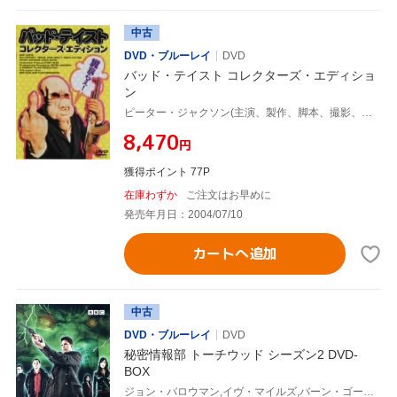
中古
DVD・ブルーレイ
DVD
バッド・テイスト コレクターズ・エディショ
ン
ピーター・ジャクソン(主演、製作、脚本、撮影、監督),トニー・ヒルズ(脚本),ミッシェル・スカリオン(音楽),ピート・オハーン,マイク・ミネット,テリー・ポッター,クレイグ・スミス
¥8,470
円
獲得ポイント 77P
在庫わずか
ご注文はお早めに
発売年月日：2004/07/10
カートへ追加
中古
DVD・ブルーレイ
DVD
秘密情報部 トーチウッド シーズン2 DVD-
BOX
ジョン・バロウマン,イヴ・マイルズ,バーン・ゴーマン