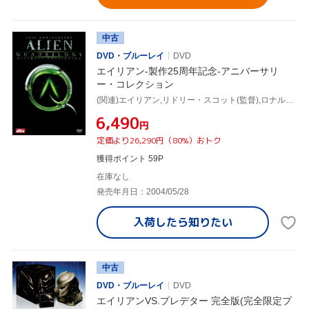
中古
DVD・ブルーレイ
DVD
エイリアン-製作25周年記念-アニバーサリ
ー・コレクション
(関連)エイリアン,リドリー・スコット(監督),ロナルド・シャセット(製作総指揮),ダン・オバノン(脚本、原作),ジェリー・ゴールドスミス(音楽),シガニー・ウィーヴァー,ジョン・ハート,トム・スケリット,ハリー・ディーン・スタントン
¥6,490
円
定価より26,290円（80%）おトク
獲得ポイント 59P
在庫なし
発売年月日：2004/05/28
入荷したら
知りたい
中古
DVD・ブルーレイ
DVD
エイリアンVS.プレデター 完全版(完全限定プ