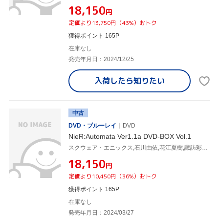
¥18,150
円
定価より13,750円（43%）おトク
獲得ポイント 165P
在庫なし
発売年月日：2024/12/25
入荷したら
知りたい
中古
DVD・ブルーレイ
DVD
NieR:Automata Ver1.1a DVD-BOX Vol.1
スクウェア・エニックス,石川由依,花江夏樹,諏訪彩花,安元洋貴,あきやまかおる,中井準,MONACA
¥18,150
円
定価より10,450円（36%）おトク
獲得ポイント 165P
在庫なし
発売年月日：2024/03/27