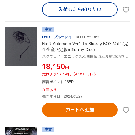
入荷したら
知りたい
中古
DVD・ブルーレイ
BLU-RAY DISC
NieR:Automata Ver1.1a Blu-ray BOX Vol.1(完
全生産限定版)(Blu-ray Disc)
スクウェア・エニックス,石川由依,花江夏樹,諏訪彩花,安元洋貴,あきやまかおる,中井準,MONACA
¥18,150
円
定価より13,750円（43%）おトク
獲得ポイント 165P
在庫あり
発売年月日：2024/03/27
カートへ追加
中古