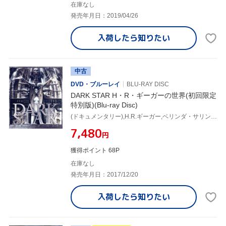
在庫なし
発売年月日：2019/04/26
入荷したら
知りたい
中古
DVD・ブルーレイ
BLU-RAY DISC
DARK STAR H・R・ギーガーの世界(初回限定
特別版)(Blu-ray Disc)
(ドキュメンタリー),H.R.ギーガー,ベリンダ・サリン(監督),ピーター・シェラー(音楽)
¥7,480
円
獲得ポイント 68P
在庫なし
発売年月日：2017/12/20
入荷したら
知りたい