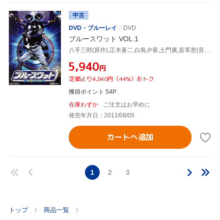
中古
DVD・ブルーレイ
DVD
ブルースワット VOL.1
八手三郎(原作),正木蒼二,白鳥夕香,土門廣,若草恵(音楽)
¥5,940
円
定価より4,840円（44%）おトク
獲得ポイント 54P
在庫わずか
ご注文はお早めに
発売年月日：2011/08/05
カートへ追加
1
2
3
トップ
商品一覧