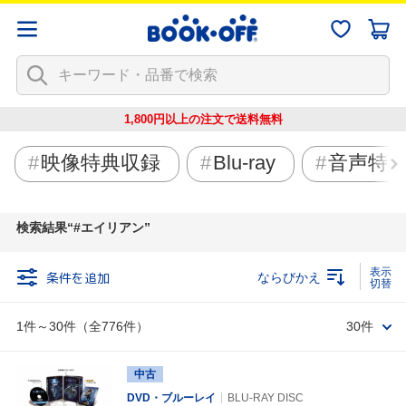
1,800円以上の注文で
送料無料
映像特典収録
Blu-ray
音声特
検索結果
#エイリアン
条件を追加
ならびかえ
1件～30件（全776件）
30件
中古
DVD・ブルーレイ
BLU-RAY DISC