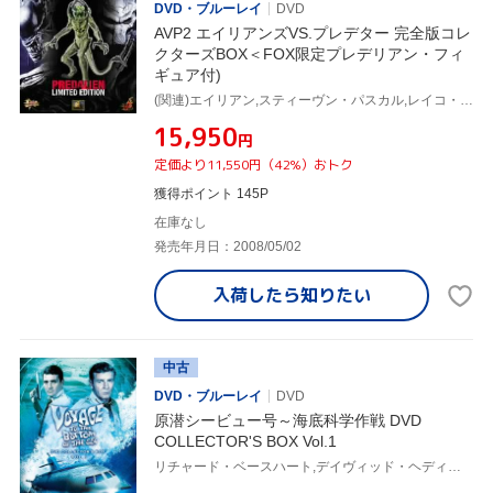
DVD・ブルーレイ
DVD
AVP2 エイリアンズVS.プレデター 完全版コレ
クターズBOX＜FOX限定プレデリアン・フィ
ギュア付)
(関連)エイリアン,スティーヴン・パスカル,レイコ・エイルスワース,グレッグ・ストラウス(監督),コリン・ストラウス(監督)
¥15,950
円
定価より11,550円（42%）おトク
獲得ポイント 145P
在庫なし
発売年月日：2008/05/02
入荷したら
知りたい
中古
DVD・ブルーレイ
DVD
原潜シービュー号～海底科学作戦 DVD
COLLECTOR'S BOX Vol.1
リチャード・ベースハート,デイヴィッド・ヘディソン,ボブ・ドーデル,ジェリー・ゴールドスミス(音楽)