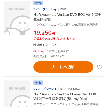
中古
DVD・ブルーレイ
DVD
NieR:Automata Ver1.1a DVD-BOX Vol.2(完全
生産限定版)
スクウェア・エニックス,石川由依,花江夏樹,諏訪彩花,安元洋貴,あきやまかおる,中井準,MONACA
¥19,250
円
定価より9,350円（32%）おトク
獲得ポイント 175P
残り1点
ご注文はお早めに
発売年月日：2024/12/25
カートへ追加
中古
DVD・ブルーレイ
BLU-RAY DISC
NieR:Automata Ver1.1a Blu-ray Disc BOX
Vol.2(完全生産限定版)(Blu-ray Disc)
スクウェア・エニックス,石川由依,花江夏樹,諏訪彩花,安元洋貴,あきやまかおる,中井準,MONACA