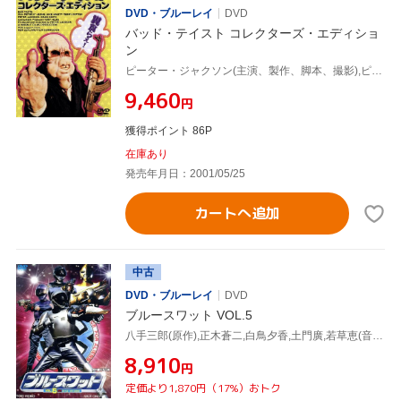
DVD・ブルーレイ
DVD
バッド・テイスト コレクターズ・エディショ
ン
ピーター・ジャクソン(主演、製作、脚本、撮影),ピート・オハーン,マイク・ミネット,テリー・ポッター,クレイグ・スミス,トニー・ヒルズ(脚本),ミッシェル・スカリオン(音楽)
¥9,460
円
獲得ポイント 86P
在庫あり
発売年月日：2001/05/25
カートへ追加
中古
DVD・ブルーレイ
DVD
ブルースワット VOL.5
八手三郎(原作),正木蒼二,白鳥夕香,土門廣,若草恵(音楽)
¥8,910
円
定価より1,870円（17%）おトク