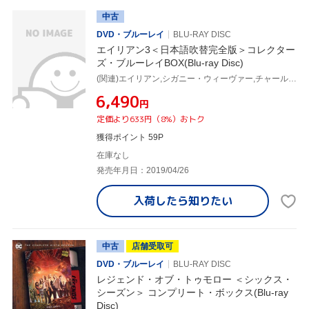
中古
DVD・ブルーレイ
BLU-RAY DISC
エイリアン3＜日本語吹替完全版＞コレクター
ズ・ブルーレイBOX(Blu-ray Disc)
(関連)エイリアン,シガニー・ウィーヴァー,チャールズ・S.ダットン,チャールズ・ダンス,デヴィッド・フィンチャー(監督)
¥6,490
円
定価より633円（8%）おトク
獲得ポイント 59P
在庫なし
発売年月日：2019/04/26
入荷したら
知りたい
中古
店舗受取可
DVD・ブルーレイ
BLU-RAY DISC
レジェンド・オブ・トゥモロー ＜シックス・
シーズン＞ コンプリート・ボックス(Blu-ray
Disc)