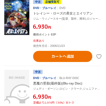
中古
店舗受取可
DVD・ブルーレイ
DVD
トレイシー・ローズの美女とエイリアン
ジム・ウィノースキー(監督、製作、脚本),ロジャー・コーマン(製作総指揮),トレイシー・ローズ,アーサー・ロバーツ
¥6,930
円
獲得ポイント 63P
在庫あり
発売年月日：2006/11/23
カートへ追加
中古
DVD・ブルーレイ
BLU-RAY DISC
悪魔の受胎(最終版)(Blu-ray Disc)
ジュディ・ギーソン,ロビン・クラーク,ジェニファー・アシュレイ,ノーマン・J・ウォーレン(監督)
¥6,930
円
定価より2,970円（30%）おトク