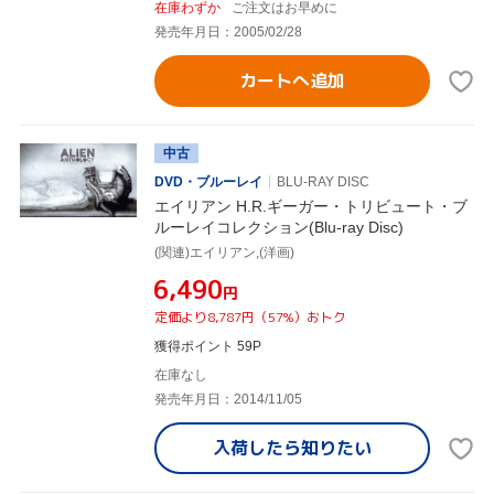
在庫わずか
ご注文はお早めに
発売年月日：2005/02/28
カートへ追加
中古
DVD・ブルーレイ
BLU-RAY DISC
エイリアン H.R.ギーガー・トリビュート・ブ
ルーレイコレクション(Blu-ray Disc)
(関連)エイリアン,(洋画)
¥6,490
円
定価より8,787円（57%）おトク
獲得ポイント 59P
在庫なし
発売年月日：2014/11/05
入荷したら
知りたい