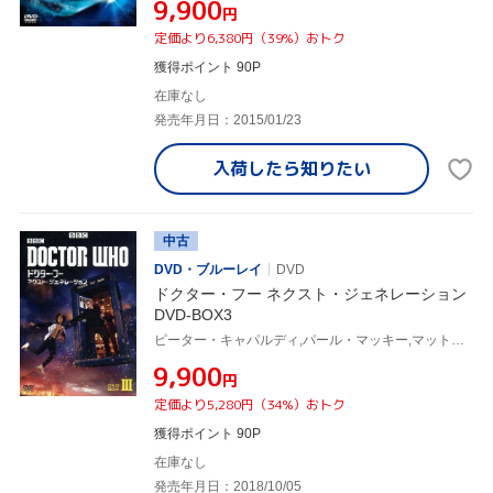
¥9,900
円
定価より6,380円（39%）おトク
獲得ポイント 90P
在庫なし
発売年月日：2015/01/23
入荷したら
知りたい
中古
DVD・ブルーレイ
DVD
ドクター・フー ネクスト・ジェネレーション
DVD-BOX3
ピーター・キャパルディ,パール・マッキー,マット・ルーカス
¥9,900
円
定価より5,280円（34%）おトク
獲得ポイント 90P
在庫なし
発売年月日：2018/10/05