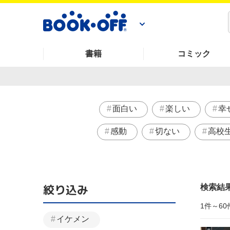
書籍
コミック
面白い
楽しい
幸
感動
切ない
高校
絞り込み
検索結
1件～60
イケメン