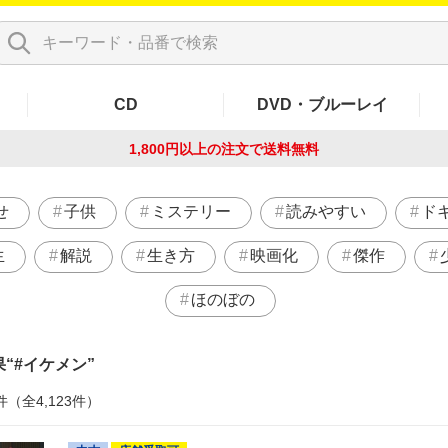
CD
DVD・ブルーレイ
1,800円以上の注文で
送料無料
せ
子供
ミステリー
読みやすい
ド
生
解説
生き方
映画化
傑作
ほのぼの
果
#イケメン
件（全4,123件）