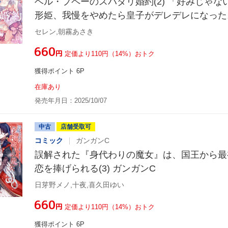
ベル・プペーのスパダリ婚約(2) 「好みじゃ
形姫、我慢をやめたら皇子がデレデレになった
ンガンC
セレン,朝霧あさき
¥660
円
定価より110円（14%）おトク
獲得ポイント 6P
在庫あり
発売年月日：2025/10/07
中古
店舗受取可
コミック
ガンガンC
誤解された『身代わりの魔女』は、国王から最
恋を捧げられる(3) ガンガンC
日芽野メノ,十夜,喜久田ゆい
¥660
円
定価より110円（14%）おトク
獲得ポイント 6P