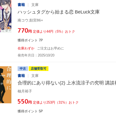
書籍
文庫
ハッシュタグから始まる恋 BeLuck文庫
南コウ,飴宮86+
¥770
円
定価より44円（5%）おトク
獲得ポイント 7P
在庫わずか
ご注文はお早めに
発売年月日：2025/10/20
中古
店舗受取可
書籍
文庫
合理的にあり得ない(2) 上水流涼子の究明 講
柚月裕子
¥550
円
定価より253円（31%）おトク
獲得ポイント 5P