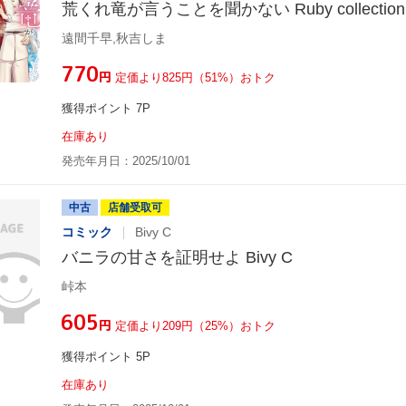
荒くれ竜が言うことを聞かない Ruby collection
遠間千早,秋吉しま
¥770
円
定価より825円（51%）おトク
獲得ポイント 7P
在庫あり
発売年月日：2025/10/01
中古
店舗受取可
コミック
Bivy C
バニラの甘さを証明せよ Bivy C
峠本
¥605
円
定価より209円（25%）おトク
獲得ポイント 5P
在庫あり