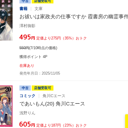
中古
店舗受取可
書籍
文庫
お祓いは家政夫の仕事ですか 霞書房の幽霊事件
澤村御影
¥495
円
定価より275円（35%）おトク
550
円
(7/10時点の価格)
獲得ポイント 4P
在庫あり
発売年月日：2025/11/05
中古
店舗受取可
コミック
角川Cエース
であいもん(20) 角川Cエース
浅野りん
¥605
円
定価より187円（23%）おトク