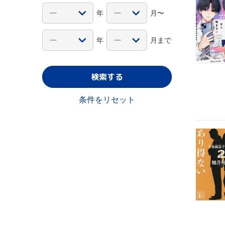
年
月〜
年
月まで
検索する
条件をリセット