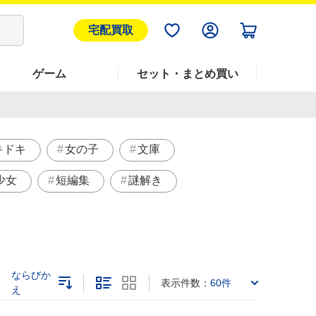
宅配買取
ゲーム
セット・まとめ買い
キドキ
女の子
文庫
少女
短編集
謎解き
ならびか
表示件数：
60件
え