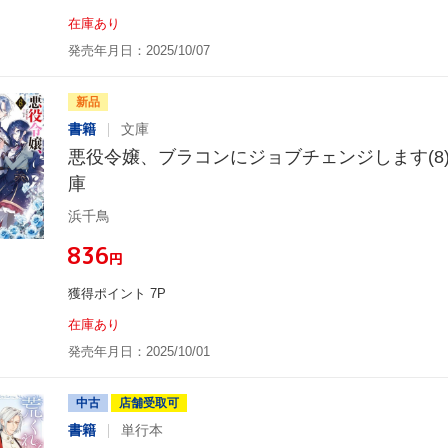
在庫あり
発売年月日：2025/10/07
新品
書籍
文庫
悪役令嬢、ブラコンにジョブチェンジします(8
庫
浜千鳥
¥836
円
獲得ポイント 7P
在庫あり
発売年月日：2025/10/01
中古
店舗受取可
書籍
単行本