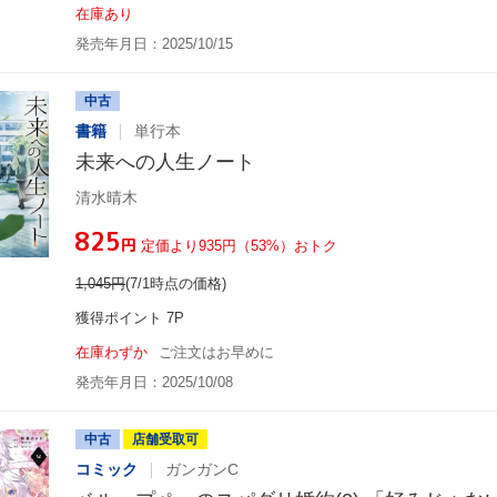
在庫あり
発売年月日：2025/10/15
中古
書籍
単行本
未来への人生ノート
清水晴木
¥825
円
定価より935円（53%）おトク
1,045
円
(7/1時点の価格)
獲得ポイント 7P
在庫わずか
ご注文はお早めに
発売年月日：2025/10/08
中古
店舗受取可
コミック
ガンガンC