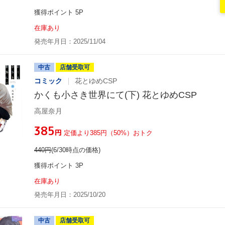
獲得ポイント 5P
在庫あり
発売年月日：2025/11/04
中古
店舗受取可
コミック
花とゆめCSP
かくも小さき世界にて(下) 花とゆめCSP
高屋奈月
¥385
円
定価より385円（50%）おトク
440
円
(6/30時点の価格)
獲得ポイント 3P
在庫あり
発売年月日：2025/10/20
中古
店舗受取可