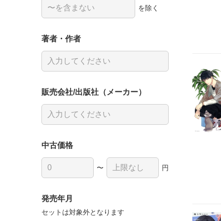
を除く
著者・作者
販売会社/出版社（メーカー）
中古価格
〜
円
発売年月
セットは対象外となります