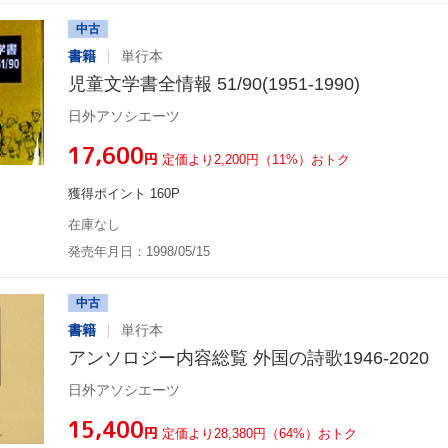
中古
書籍
単行本
児童文学書全情報 51/90(1951-1990)
日外アソシエーツ
¥17,600
円
定価より2,200円（11%）おトク
獲得ポイント 160P
在庫なし
発売年月日：1998/05/15
中古
書籍
単行本
アンソロジー内容総覧 外国の詩歌1946-2020
日外アソシエーツ
¥15,400
円
定価より28,380円（64%）おトク