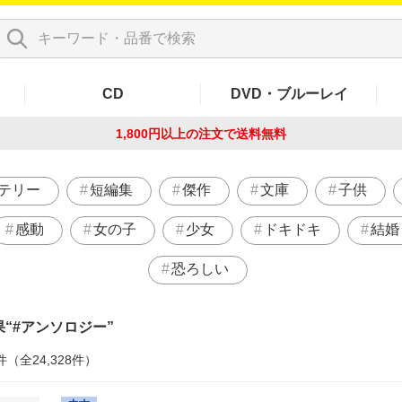
CD
DVD・ブルーレイ
1,800円以上の注文で
送料無料
テリー
短編集
傑作
文庫
子供
感動
女の子
少女
ドキドキ
結婚
恐ろしい
果
#アンソロジー
件（全24,328件）