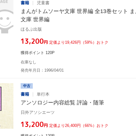
書籍
児童書
まんがトムソーヤ文庫 世界編 全13巻セット 
文庫 世界編
ほるぷ出版
¥13,200
円
定価より19,426円（59%）おトク
獲得ポイント 120P
在庫なし
発売年月日：1996/04/01
中古
書籍
単行本
アンソロジー内容総覧 評論・随筆
日外アソシエーツ
¥13,200
円
定価より26,400円（66%）おトク
獲得ポイント 120P