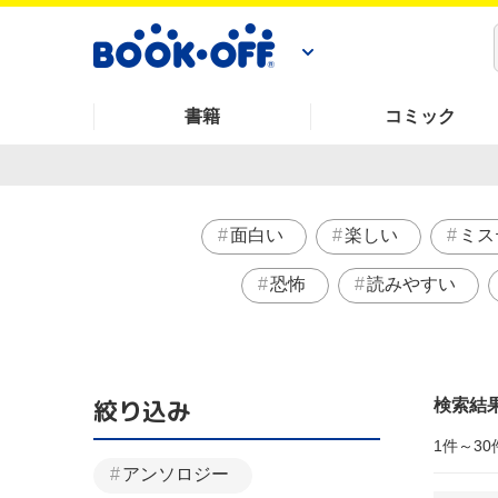
書籍
コミック
面白い
楽しい
ミス
恐怖
読みやすい
絞り込み
検索結
1件～30
アンソロジー