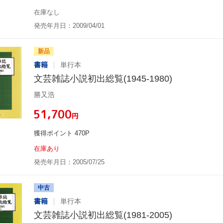
在庫なし
発売年月日：2009/04/01
新品
書籍
単行本
文芸雑誌小説初出総覧(1945-1980)
勝又浩
¥51,700
円
獲得ポイント 470P
在庫あり
発売年月日：2005/07/25
中古
書籍
単行本
文芸雑誌小説初出総覧(1981-2005)