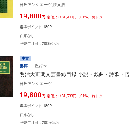
日外アソシエーツ,勝又浩
¥19,800
円
定価より31,900円（61%）おトク
獲得ポイント 180P
在庫なし
発売年月日：2006/07/25
中古
書籍
単行本
明治大正期文芸書総目録 小説・戯曲・詩歌・
日外アソシエーツ
¥19,800
円
定価より31,533円（61%）おトク
獲得ポイント 180P
在庫なし
発売年月日：2007/05/25