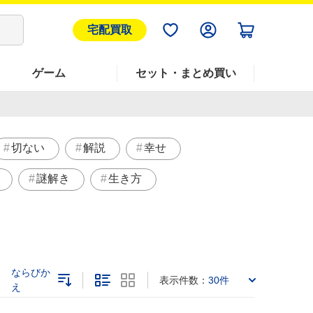
宅配買取
ゲーム
セット・まとめ買い
切ない
解説
幸せ
謎解き
生き方
ならびか
表示件数：
30件
え