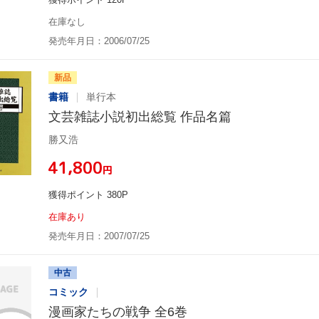
在庫なし
発売年月日：2006/07/25
新品
書籍
単行本
文芸雑誌小説初出総覧 作品名篇
勝又浩
¥41,800
円
獲得ポイント 380P
在庫あり
発売年月日：2007/07/25
中古
コミック
漫画家たちの戦争 全6巻