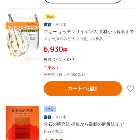
新品
書籍
単行本
マギー キッチンサイエンス 食材から食卓まで
マギー,香西みどり,北山薫,北山雅彦,
¥6,930
円
獲得ポイント 63P
在庫あり
発売年月日：2008/10/15
カートへ追加
中古
書籍
単行本
化石の研究法 採集から最新の解析法まで
化石研究会