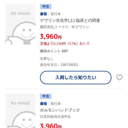
中古
書籍
単行本
デヴリン生化学(上) 臨床との関連
藤田道也,トーマス・M.デヴリン
¥3,960
円
定価より5,390円（57%）おトク
獲得ポイント 36P
在庫なし
発売年月日：1987/06/01
入荷したら
知りたい
中古
書籍
単行本
ホルモンハンドブック
日本比較内分泌学会
¥3,960
円