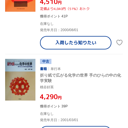
¥4,510
円
定価より4,840円（51%）おトク
獲得ポイント 41P
在庫なし
発売年月日：2000/08/01
入荷したら
知りたい
中古
書籍
単行本
折り紙で広がる化学の世界 手のひらの中の化
学実験
桃谷好英
¥4,290
円
獲得ポイント 39P
在庫なし
発売年月日：2001/03/01