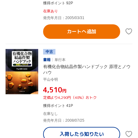
獲得ポイント 92P
在庫あり
発売年月日：2005/03/31
カートへ追加
中古
書籍
単行本
有機化合物結晶作製ハンドブック 原理とノウ
ハウ
平山令明
¥4,510
円
定価より4,290円（48%）おトク
獲得ポイント 41P
在庫なし
発売年月日：2008/07/25
入荷したら
知りたい