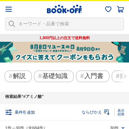
1,800円以上の注文で
送料無料
解説
基礎知識
入門書
病
検索結果
#アミノ酸
条件を追加
ならびかえ
1件～30件（全684件）
30件