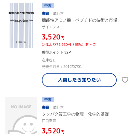
中古
書籍
単行本
機能性アミノ酸・ペプチドの技術と市場
サイエンス
¥3,520
円
定価より78,980円（95%）おトク
獲得ポイント 32P
在庫なし
発売年月日：2012/07/01
入荷したら
知りたい
中古
書籍
単行本
タンパク質工学の物理・化学的基礎
江口至洋
¥3,520
円