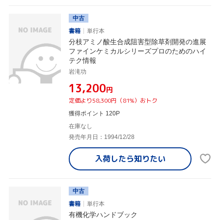
中古
書籍
単行本
分枝アミノ酸生合成阻害型除草剤開発の進展
ファインケミカルシリーズプロのためのハイ
テク情報
岩滝功
¥13,200
円
定価より58,300円（81%）おトク
獲得ポイント 120P
在庫なし
発売年月日：1994/12/28
入荷したら
知りたい
中古
書籍
単行本
有機化学ハンドブック