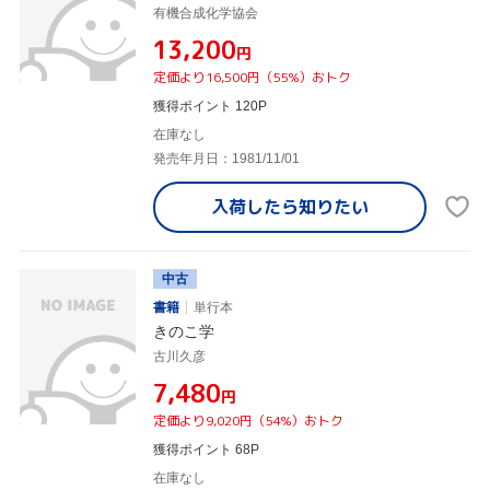
有機合成化学協会
¥13,200
円
定価より16,500円（55%）おトク
獲得ポイント 120P
在庫なし
発売年月日：1981/11/01
入荷したら
知りたい
中古
書籍
単行本
きのこ学
古川久彦
¥7,480
円
定価より9,020円（54%）おトク
獲得ポイント 68P
在庫なし