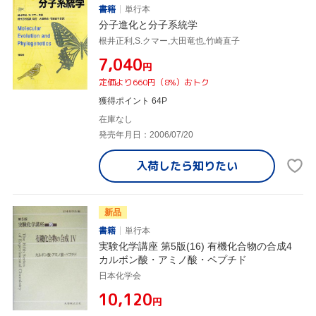
書籍
単行本
分子進化と分子系統学
根井正利,S.クマー,大田竜也,竹崎直子
¥7,040
円
定価より660円（8%）おトク
獲得ポイント 64P
在庫なし
発売年月日：2006/07/20
入荷したら
知りたい
新品
書籍
単行本
実験化学講座 第5版(16) 有機化合物の合成4
カルボン酸・アミノ酸・ペプチド
日本化学会
¥10,120
円