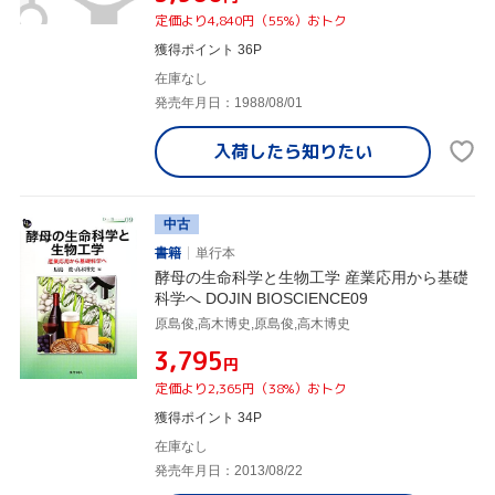
定価より4,840円（55%）おトク
獲得ポイント 36P
在庫なし
発売年月日：1988/08/01
入荷したら
知りたい
中古
書籍
単行本
酵母の生命科学と生物工学 産業応用から基礎
科学へ DOJIN BIOSCIENCE09
原島俊,高木博史,原島俊,高木博史
¥3,795
円
定価より2,365円（38%）おトク
獲得ポイント 34P
在庫なし
発売年月日：2013/08/22