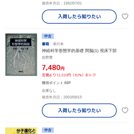
発売年月日：1992/07/01
入荷したら
知りたい
中古
書籍
単行本
神経科学形態学的基礎 間脳(1) 視床下部
佐野豊
¥7,480
円
定価より12,320円（62%）おトク
獲得ポイント 68P
在庫なし
発売年月日：2003/09/15
入荷したら
知りたい
中古