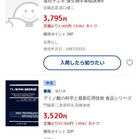
遺伝子工学 微生物学基礎講座8
安藤忠彦,坂口健二
¥3,795
円
定価より3,905円（50%）おトク
獲得ポイント 34P
在庫なし
発売年月日：1987/10/10
入荷したら
知りたい
中古
書籍
単行本
アミノ酸の科学と最新応用技術 食品シリーズ
門脇基二,鳥居邦夫,高橋迪雄
¥3,520
円
定価より67,980円（95%）おトク
獲得ポイント 32P