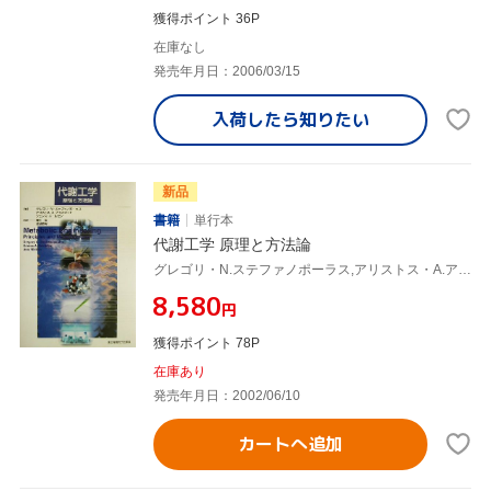
獲得ポイント 36P
在庫なし
発売年月日：2006/03/15
入荷したら
知りたい
新品
書籍
単行本
代謝工学 原理と方法論
グレゴリ・N.ステファノポーラス,アリストス・A.アリスティド,ジェンスニールセン,清水浩,塩谷捨明
¥8,580
円
獲得ポイント 78P
在庫あり
発売年月日：2002/06/10
カートへ追加