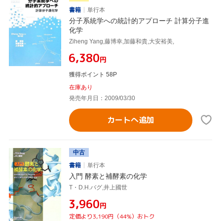
書籍
単行本
分子系統学への統計的アプローチ 計算分子進
化学
Ziheng Yang,藤博幸,加藤和貴,大安裕美,
¥6,380
円
獲得ポイント 58P
在庫あり
発売年月日：2009/03/30
カートへ追加
中古
書籍
単行本
入門 酵素と補酵素の化学
T・D.H.バグ,井上國世
¥3,960
円
定価より3,190円（44%）おトク