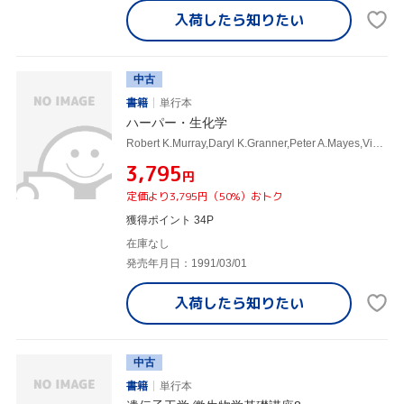
入荷したら
知りたい
中古
書籍
単行本
ハーパー・生化学
Robert K.Murray,Daryl K.Granner,Peter A.Mayes,Victor W.Rodwell,上代淑人
¥3,795
円
定価より3,795円（50%）おトク
獲得ポイント 34P
在庫なし
発売年月日：1991/03/01
入荷したら
知りたい
中古
書籍
単行本