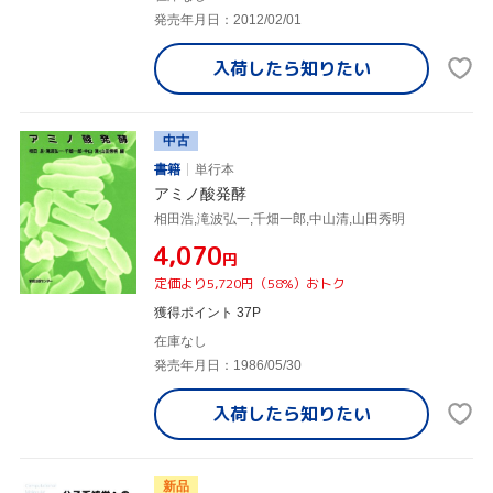
発売年月日：2012/02/01
入荷したら
知りたい
中古
書籍
単行本
アミノ酸発酵
相田浩,滝波弘一,千畑一郎,中山清,山田秀明
¥4,070
円
定価より5,720円（58%）おトク
獲得ポイント 37P
在庫なし
発売年月日：1986/05/30
入荷したら
知りたい
新品