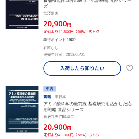
食品機能性成分の吸収・代謝機構 食品シリー
ズ
宮澤陽夫
¥20,900
円
定価より41,800円（66%）おトク
獲得ポイント 190P
在庫なし
発売年月日：2013/05/01
入荷したら
知りたい
中古
書籍
単行本
アミノ酸科学の最前線 基礎研究を活かした応
用戦略 食品シリーズ
鳥居邦夫,門脇基二
¥20,900
円
定価より41,800円（66%）おトク