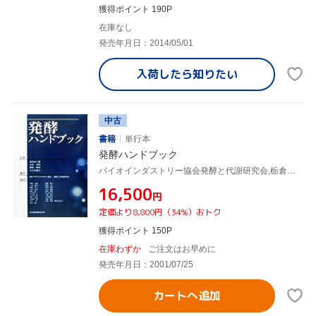
獲得ポイント 190P
在庫なし
発売年月日：2014/05/01
入荷したら
知りたい
中古
書籍
単行本
発酵ハンドブック
バイオインダストリー協会発酵と代謝研究会,栃倉辰六郎,山田秀明,別府輝彦,左右田健次
¥16,500
円
定価より8,800円（34%）おトク
獲得ポイント 150P
在庫わずか
ご注文はお早めに
発売年月日：2001/07/25
カートへ追加