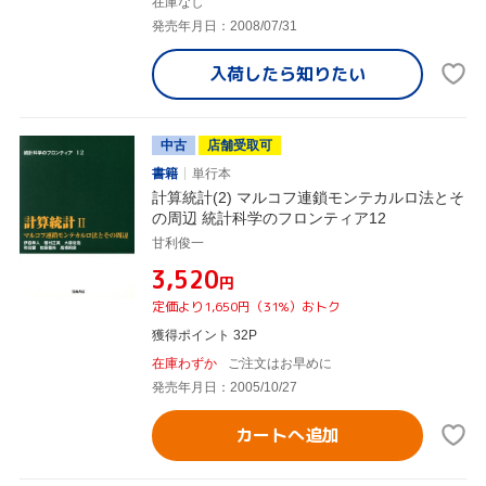
在庫なし
発売年月日：2008/07/31
入荷したら
知りたい
中古
店舗受取可
書籍
単行本
計算統計(2) マルコフ連鎖モンテカルロ法とそ
の周辺 統計科学のフロンティア12
甘利俊一
¥3,520
円
定価より1,650円（31%）おトク
獲得ポイント 32P
在庫わずか
ご注文はお早めに
発売年月日：2005/10/27
カートへ追加