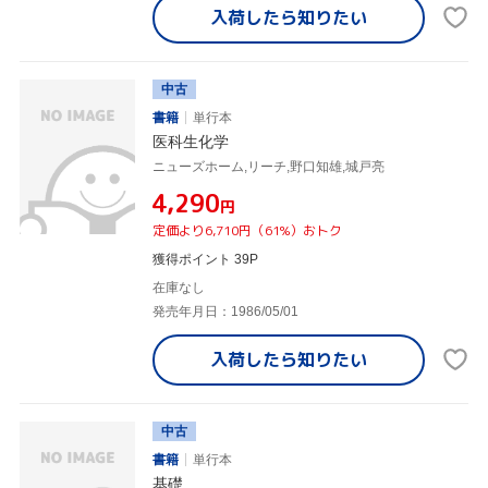
入荷したら
知りたい
中古
書籍
単行本
医科生化学
ニューズホーム,リーチ,野口知雄,城戸亮
¥4,290
円
定価より6,710円（61%）おトク
獲得ポイント 39P
在庫なし
発売年月日：1986/05/01
入荷したら
知りたい
中古
書籍
単行本
基礎