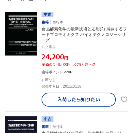
中古
書籍
単行本
食品酵素化学の最新技術と応用(2) 展開するフ
ードプロテオミクス バイオテクノロジーシリ
ーズ
井上國世
¥24,200
円
定価より48,400円（66%）おトク
獲得ポイント 220P
在庫なし
発売年月日：2011/10/18
入荷したら
知りたい
中古
書籍
単行本