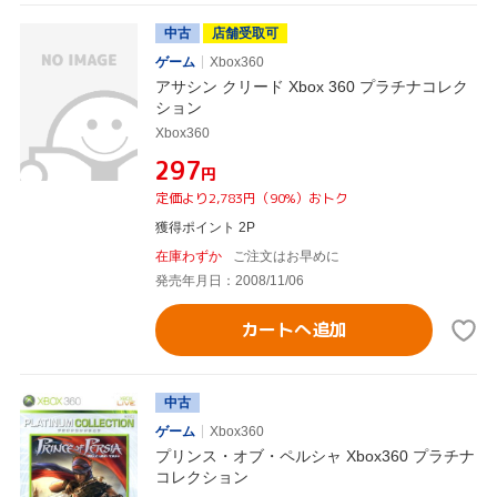
中古
店舗受取可
ゲーム
Xbox360
アサシン クリード Xbox 360 プラチナコレク
ション
Xbox360
¥297
円
定価より2,783円（90%）おトク
獲得ポイント 2P
在庫わずか
ご注文はお早めに
発売年月日：2008/11/06
カートへ追加
中古
ゲーム
Xbox360
プリンス・オブ・ペルシャ Xbox360 プラチナ
コレクション