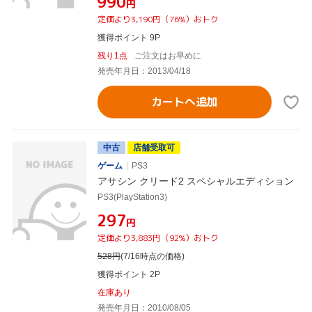
¥990
円
定価より3,190円（76%）おトク
獲得ポイント 9P
残り1点
ご注文はお早めに
発売年月日：2013/04/18
カートへ追加
中古
店舗受取可
ゲーム
PS3
アサシン クリード2 スペシャルエディション
PS3(PlayStation3)
¥297
円
定価より3,883円（92%）おトク
528
円
(7/16時点の価格)
獲得ポイント 2P
在庫あり
発売年月日：2010/08/05