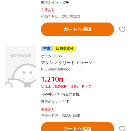
獲得ポイント 20P
在庫あり
発売年月日：2017/02/23
カートへ追加
中古
店舗受取可
ゲーム
PS5
アサシン クリード ミラージュ
PS5(PlayStation5)
¥1,210
円
定価より5,390円（81%）おトク
1,650
円
(7/16時点の価格)
獲得ポイント 11P
在庫あり
発売年月日：2023/10/05
カートへ追加