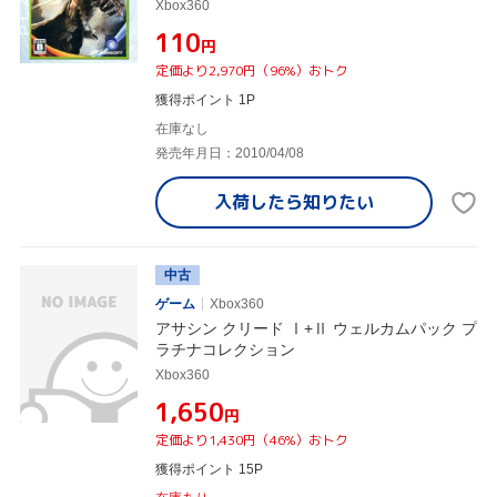
Xbox360
¥110
円
定価より2,970円（96%）おトク
獲得ポイント 1P
在庫なし
発売年月日：2010/04/08
入荷したら
知りたい
中古
ゲーム
Xbox360
アサシン クリード Ⅰ+Ⅱ ウェルカムパック プ
ラチナコレクション
Xbox360
¥1,650
円
定価より1,430円（46%）おトク
獲得ポイント 15P