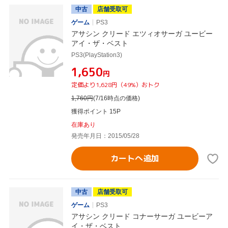
中古
店舗受取可
ゲーム
PS3
アサシン クリード エツィオサーガ ユービー
アイ・ザ・ベスト
PS3(PlayStation3)
¥1,650
円
定価より1,628円（49%）おトク
1,760
円
(7/16時点の価格)
獲得ポイント 15P
在庫あり
発売年月日：2015/05/28
カートへ追加
中古
店舗受取可
ゲーム
PS3
アサシン クリード コナーサーガ ユービーア
イ・ザ・ベスト