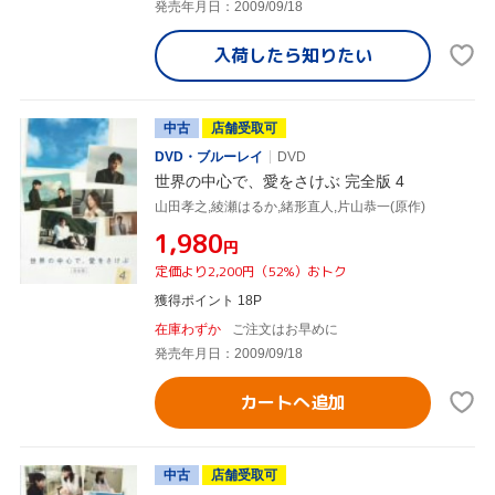
発売年月日：2009/09/18
入荷したら
知りたい
中古
店舗受取可
DVD・ブルーレイ
DVD
世界の中心で、愛をさけぶ 完全版 4
山田孝之,綾瀬はるか,緒形直人,片山恭一(原作)
¥1,980
円
定価より2,200円（52%）おトク
獲得ポイント 18P
在庫わずか
ご注文はお早めに
発売年月日：2009/09/18
カートへ追加
中古
店舗受取可