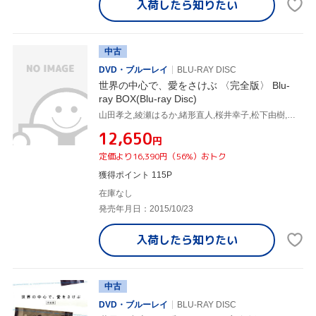
入荷したら
知りたい
中古
DVD・ブルーレイ
BLU-RAY DISC
世界の中心で、愛をさけぶ 〈完全版〉 Blu-
ray BOX(Blu-ray Disc)
山田孝之,綾瀬はるか,緒形直人,桜井幸子,松下由樹,仲代達矢,片山恭一,河野伸
¥12,650
円
定価より16,390円（56%）おトク
獲得ポイント 115P
在庫なし
発売年月日：2015/10/23
入荷したら
知りたい
中古
DVD・ブルーレイ
BLU-RAY DISC