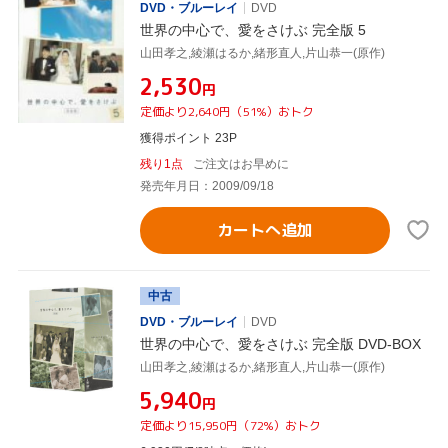
DVD・ブルーレイ
DVD
世界の中心で、愛をさけぶ 完全版 5
山田孝之,綾瀬はるか,緒形直人,片山恭一(原作)
¥2,530
円
定価より2,640円（51%）おトク
獲得ポイント 23P
残り1点
ご注文はお早めに
発売年月日：2009/09/18
カートへ追加
中古
DVD・ブルーレイ
DVD
世界の中心で、愛をさけぶ 完全版 DVD-BOX
山田孝之,綾瀬はるか,緒形直人,片山恭一(原作)
¥5,940
円
定価より15,950円（72%）おトク