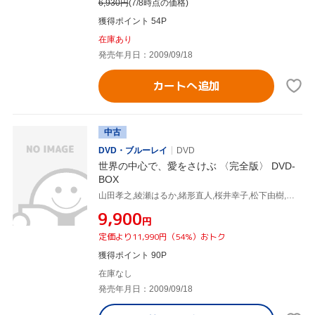
6,930
円
(7/8時点の価格)
獲得ポイント 54P
在庫あり
発売年月日：2009/09/18
カートへ追加
中古
DVD・ブルーレイ
DVD
世界の中心で、愛をさけぶ 〈完全版〉 DVD-
BOX
山田孝之,綾瀬はるか,緒形直人,桜井幸子,松下由樹,仲代達矢,片山恭一,河野伸
¥9,900
円
定価より11,990円（54%）おトク
獲得ポイント 90P
在庫なし
発売年月日：2009/09/18