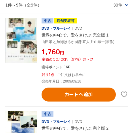
1件～9件（全9件）
30件
中古
店舗受取可
DVD・ブルーレイ
DVD
世界の中心で、愛をさけぶ 完全版 1
山田孝之,綾瀬はるか,緒形直人,片山恭一(原作)
¥1,760
円
定価より2,420円（57%）おトク
獲得ポイント 16P
残り1点
ご注文はお早めに
発売年月日：2009/09/18
カートへ追加
中古
DVD・ブルーレイ
DVD
世界の中心で、愛をさけぶ 完全版 2