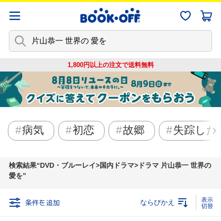
1,800円以上の注文で
送料無料
病気
初恋
故郷
失踪した
検索結果
DVD・ブルーレイ>国内ドラマ>ドラマ 片山恭一 世界の
愛を
条件を追加
ならびかえ