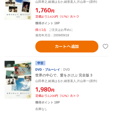
山田孝之,綾瀬はるか,緒形直人,片山恭一(原作)
¥1,760
円
定価より2,420円（57%）おトク
獲得ポイント 16P
残り1点
ご注文はお早めに
発売年月日：2009/09/18
カートへ追加
中古
DVD・ブルーレイ
DVD
世界の中心で、愛をさけぶ 完全版 3
山田孝之,綾瀬はるか,緒形直人,片山恭一(原作)
¥1,980
円
定価より2,200円（52%）おトク
獲得ポイント 18P
在庫なし