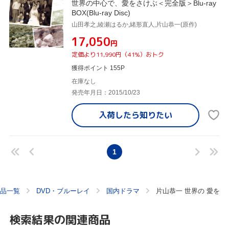
世界の中心で、愛をさけぶ＜完全版＞Blu-ray
BOX(Blu-ray Disc)
山田孝之,綾瀬はるか,緒形直人,片山恭一(原作)
¥17,050
円
定価より11,990円（41%）おトク
獲得ポイント 155P
在庫なし
発売年月日：2015/10/23
入荷したら
知りたい
1
品一覧
DVD・ブルーレイ
国内ドラマ
片山恭一 世界の 愛を
検索結果の関連商品