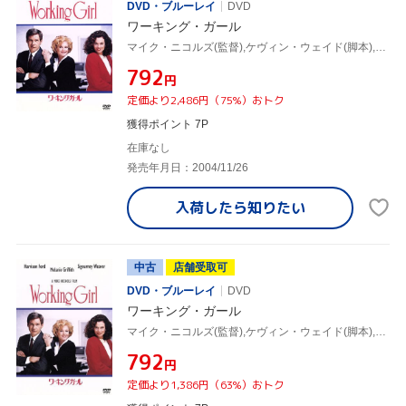
DVD・ブルーレイ
DVD
ワーキング・ガール
マイク・ニコルズ(監督),ケヴィン・ウェイド(脚本),ダグラス・ウィック(製作),カーリー・サイモン(音楽),ハリソン・フォード,メラニー・グリフィス,シガニー・ウィーヴァー,ジョン・キューザック
¥792
円
定価より2,486円（75%）おトク
獲得ポイント 7P
在庫なし
発売年月日：2004/11/26
入荷したら
知りたい
中古
店舗受取可
DVD・ブルーレイ
DVD
ワーキング・ガール
マイク・ニコルズ(監督),ケヴィン・ウェイド(脚本),ダグラス・ウィック(製作),カーリー・サイモン(音楽),ハリソン・フォード,メラニー・グリフィス,シガニー・ウィーヴァー,ジョン・キューザック
¥792
円
定価より1,386円（63%）おトク