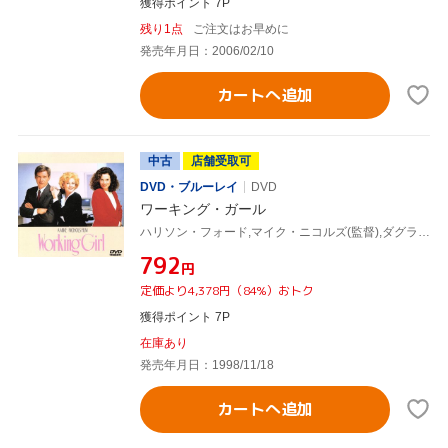
獲得ポイント 7P
残り1点
ご注文はお早めに
発売年月日：2006/02/10
カートへ追加
中古
店舗受取可
DVD・ブルーレイ
DVD
ワーキング・ガール
ハリソン・フォード,マイク・ニコルズ(監督),ダグラス・ウィック(製作),ケヴィン・ウェイド(脚本),カーリー・サイモン(音楽),シガニー・ウィーヴァー,メラニー・グリフィス,アレック・ボールドウィン
¥792
円
定価より4,378円（84%）おトク
獲得ポイント 7P
在庫あり
発売年月日：1998/11/18
カートへ追加