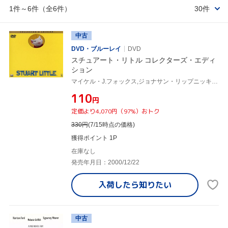
1件～6件（全6件）
30件
中古
DVD・ブルーレイ
DVD
スチュアート・リトル コレクターズ・エディ
ション
マイケル・J.フォックス,ジョナサン・リップニッキー,ジーナ・デイヴィス,ヒュー・ローリー,ネイサン・レインス,ロブ・ミンコフ,ダグラス・ウィック,E・B・ホワイト
¥110
円
定価より4,070円（97%）おトク
330
円
(7/15時点の価格)
獲得ポイント 1P
在庫なし
発売年月日：2000/12/22
入荷したら
知りたい
中古