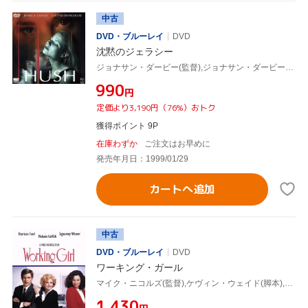
中古
DVD・ブルーレイ
DVD
沈黙のジェラシー
ジョナサン・ダービー(監督),ジョナサン・ダービー(脚本),ジェーン・ラスコーニ(脚本),ダグラス・ウィック(製作),クリストファー・ヤング(音楽),ジェシカ・ラング,グウィネス・パルトロウ,ジョナサン・シェック
¥990
円
定価より3,190円（76%）おトク
獲得ポイント 9P
在庫わずか
ご注文はお早めに
発売年月日：1999/01/29
カートへ追加
中古
DVD・ブルーレイ
DVD
ワーキング・ガール
マイク・ニコルズ(監督),ケヴィン・ウェイド(脚本),ダグラス・ウィック(製作),カーリー・サイモン(音楽),ハリソン・フォード,メラニー・グリフィス,シガニー・ウィーヴァー,ジョン・キューザック
¥1,430