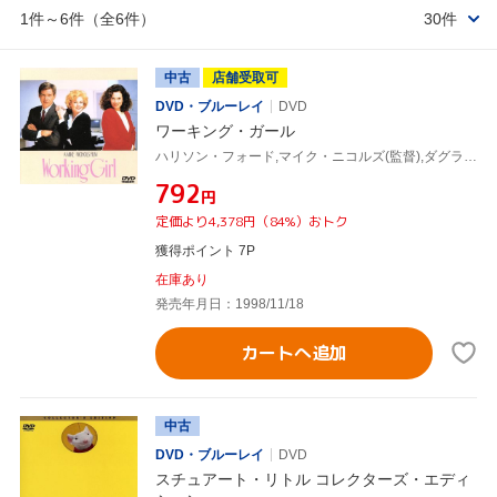
1件～6件（全6件）
30件
中古
店舗受取可
DVD・ブルーレイ
DVD
ワーキング・ガール
ハリソン・フォード,マイク・ニコルズ(監督),ダグラス・ウィック(製作),ケヴィン・ウェイド(脚本),カーリー・サイモン(音楽),シガニー・ウィーヴァー,メラニー・グリフィス,アレック・ボールドウィン
¥792
円
定価より4,378円（84%）おトク
獲得ポイント 7P
在庫あり
発売年月日：1998/11/18
カートへ追加
中古
DVD・ブルーレイ
DVD
スチュアート・リトル コレクターズ・エディ