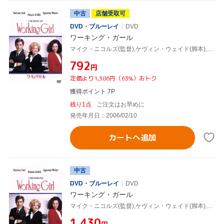
中古
店舗受取可
DVD・ブルーレイ
DVD
ワーキング・ガール
マイク・ニコルズ(監督),ケヴィン・ウェイド(脚本),ダグラス・ウィック(製作),カーリー・サイモン(音楽),ハリソン・フォード,メラニー・グリフィス,シガニー・ウィーヴァー,ジョン・キューザック
¥792
円
定価より1,386円（63%）おトク
獲得ポイント 7P
残り1点
ご注文はお早めに
発売年月日：2006/02/10
カートへ追加
中古
DVD・ブルーレイ
DVD
ワーキング・ガール
マイク・ニコルズ(監督),ケヴィン・ウェイド(脚本),ダグラス・ウィック(製作),カーリー・サイモン(音楽),ハリソン・フォード,メラニー・グリフィス,シガニー・ウィーヴァー,ジョン・キューザック
¥1,430