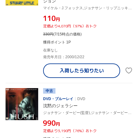
ション
マイケル・J.フォックス,ジョナサン・リップニッキー,ジーナ・デイヴィス,ヒュー・ローリー,ネイサン・レインス,ロブ・ミンコフ,ダグラス・ウィック,E・B・ホワイト
¥110
円
定価より4,070円（97%）おトク
330
円
(7/15時点の価格)
獲得ポイント 1P
在庫なし
発売年月日：2000/12/22
入荷したら
知りたい
中古
DVD・ブルーレイ
DVD
沈黙のジェラシー
ジョナサン・ダービー(監督),ジョナサン・ダービー(脚本),ジェーン・ラスコーニ(脚本),ダグラス・ウィック(製作),クリストファー・ヤング(音楽),ジェシカ・ラング,グウィネス・パルトロウ,ジョナサン・シェック
¥990
円
定価より3,190円（76%）おトク