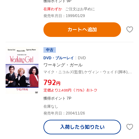
獲得ポイント 9P
在庫わずか
ご注文はお早めに
発売年月日：1999/01/29
カートへ追加
中古
DVD・ブルーレイ
DVD
ワーキング・ガール
マイク・ニコルズ(監督),ケヴィン・ウェイド(脚本),ダグラス・ウィック(製作),カーリー・サイモン(音楽),ハリソン・フォード,メラニー・グリフィス,シガニー・ウィーヴァー,ジョン・キューザック
¥792
円
定価より2,486円（75%）おトク
獲得ポイント 7P
在庫なし
発売年月日：2004/11/26
入荷したら
知りたい