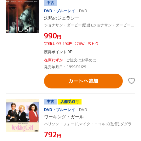
中古
DVD・ブルーレイ
DVD
沈黙のジェラシー
ジョナサン・ダービー(監督),ジョナサン・ダービー(脚本),ジェーン・ラスコーニ(脚本),ダグラス・ウィック(製作),クリストファー・ヤング(音楽),ジェシカ・ラング,グウィネス・パルトロウ,ジョナサン・シェック
¥990
円
定価より3,190円（76%）おトク
獲得ポイント 9P
在庫わずか
ご注文はお早めに
発売年月日：1999/01/29
カートへ追加
中古
店舗受取可
DVD・ブルーレイ
DVD
ワーキング・ガール
ハリソン・フォード,マイク・ニコルズ(監督),ダグラス・ウィック(製作),ケヴィン・ウェイド(脚本),カーリー・サイモン(音楽),シガニー・ウィーヴァー,メラニー・グリフィス,アレック・ボールドウィン
¥792
円