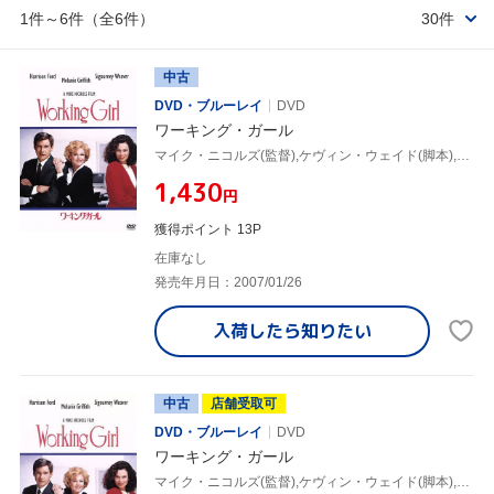
1件～6件（全6件）
30件
中古
DVD・ブルーレイ
DVD
ワーキング・ガール
マイク・ニコルズ(監督),ケヴィン・ウェイド(脚本),ダグラス・ウィック(製作),カーリー・サイモン(音楽),ハリソン・フォード,メラニー・グリフィス,シガニー・ウィーヴァー,ジョン・キューザック
¥1,430
円
獲得ポイント 13P
在庫なし
発売年月日：2007/01/26
入荷したら
知りたい
中古
店舗受取可
DVD・ブルーレイ
DVD
ワーキング・ガール
マイク・ニコルズ(監督),ケヴィン・ウェイド(脚本),ダグラス・ウィック(製作),カーリー・サイモン(音楽),ハリソン・フォード,メラニー・グリフィス,シガニー・ウィーヴァー,ジョン・キューザック