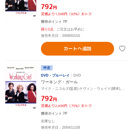
¥792
円
定価より1,386円（63%）おトク
獲得ポイント 7P
残り1点
ご注文はお早めに
発売年月日：2006/02/10
カートへ追加
中古
DVD・ブルーレイ
DVD
ワーキング・ガール
マイク・ニコルズ(監督),ケヴィン・ウェイド(脚本),ダグラス・ウィック(製作),カーリー・サイモン(音楽),ハリソン・フォード,メラニー・グリフィス,シガニー・ウィーヴァー,ジョン・キューザック
¥792
円
定価より2,486円（75%）おトク
獲得ポイント 7P
在庫なし
発売年月日：2004/11/26