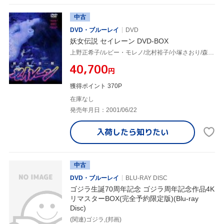
中古
DVD・ブルーレイ
DVD
妖女伝説 セイレーン DVD-BOX
上野正希子/ルビー・モレノ/北村裕子/小塚さおり/森永奈緒美
¥40,700
円
獲得ポイント 370P
在庫なし
発売年月日：2001/06/22
入荷したら
知りたい
中古
DVD・ブルーレイ
BLU-RAY DISC
ゴジラ生誕70周年記念 ゴジラ周年記念作品4K
リマスターBOX(完全予約限定版)(Blu-ray
Disc)
(関連)ゴジラ,(邦画)