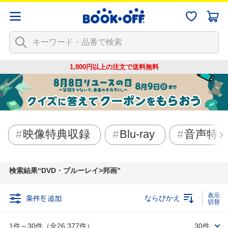
1,800円以上の注文で
送料無料
映像特典収録
Blu-ray
音声特
検索結果
DVD・ブルーレイ>邦画
条件を追加
ならびかえ
1件～30件（全26,377件）
30件