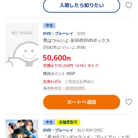
入荷したら
知りたい
中古
DVD・ブルーレイ
DVD
男はつらいよ 全50作DVDボックス
(関連)男はつらいよ,(邦画)
¥50,600
円
定価より35,200円（41%）おトク
獲得ポイント 460P
在庫わずか
ご注文はお早めに
発売年月日：2020/12/23
カートへ追加
中古
店舗受取可
DVD・ブルーレイ
BLU-RAY DISC
「星ガ丘ワンダーランド」プレミアム・エデ