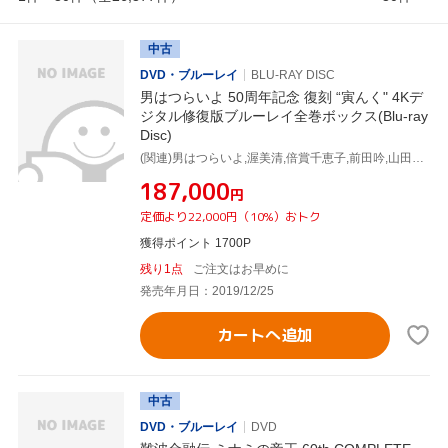
中古
DVD・ブルーレイ
BLU-RAY DISC
男はつらいよ 50周年記念 復刻 “寅んく" 4Kデ
ジタル修復版ブルーレイ全巻ボックス(Blu-ray
Disc)
(関連)男はつらいよ,渥美清,倍賞千恵子,前田吟,山田洋次(原作、脚本),山本直純(音楽)
¥187,000
円
定価より22,000円（10%）おトク
獲得ポイント 1700P
残り1点
ご注文はお早めに
発売年月日：2019/12/25
カートへ追加
中古
DVD・ブルーレイ
DVD