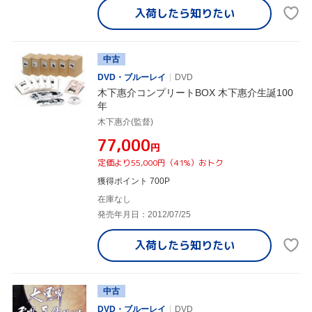
入荷したら
知りたい
中古
DVD・ブルーレイ
DVD
木下惠介コンプリートBOX 木下惠介生誕100
年
木下惠介(監督)
¥77,000
円
定価より55,000円（41%）おトク
獲得ポイント 700P
在庫なし
発売年月日：2012/07/25
入荷したら
知りたい
中古
DVD・ブルーレイ
DVD