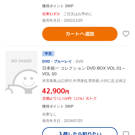
獲得ポイント 390P
在庫わずか
ご注文はお早めに
発売年月日：2002/11/20
カートへ追加
中古
DVD・ブルーレイ
DVD
日本統一 コレクション DVD-BOX VOL.01～
VOL.50
本宮泰風,山口祥行,中澤達也,菅田俊,小沢仁志,辻裕之
¥42,900
円
定価より12,100円（22%）おトク
獲得ポイント 390P
在庫なし
発売年月日：2024/07/25
入荷したら
知りたい