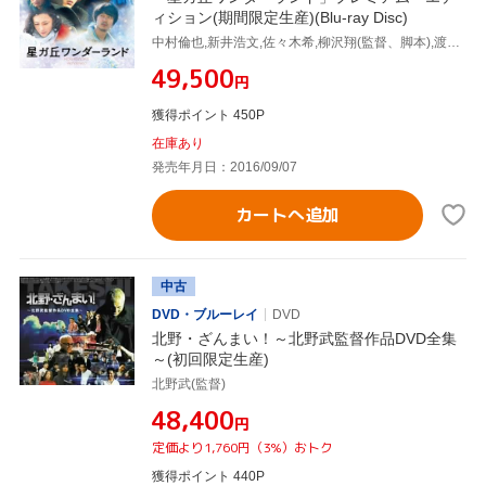
ィション(期間限定生産)(Blu-ray Disc)
中村倫也,新井浩文,佐々木希,柳沢翔(監督、脚本),渡邊崇(音楽)
¥49,500
円
獲得ポイント 450P
在庫あり
発売年月日：2016/09/07
カートへ追加
中古
DVD・ブルーレイ
DVD
北野・ざんまい！～北野武監督作品DVD全集
～(初回限定生産)
北野武(監督)
¥48,400
円
定価より1,760円（3%）おトク
獲得ポイント 440P