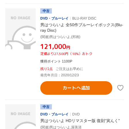
中古
DVD・ブルーレイ
BLU-RAY DISC
男はつらいよ 全50作ブルーレイボックス(Blu-
ray Disc)
(関連)男はつらいよ,(邦画)
¥121,000
円
定価より27,500円（18%）おトク
獲得ポイント 1100P
残り1点
ご注文はお早めに
発売年月日：2020/12/23
カートへ追加
中古
DVD・ブルーレイ
DVD
男はつらいよ HDリマスター版 復刻“寅んく"
(関連)男はつらいよ,渥美清