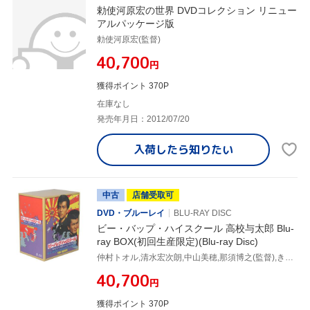
勅使河原宏の世界 DVDコレクション リニュー
アルパッケージ版
勅使河原宏(監督)
¥40,700
円
獲得ポイント 370P
在庫なし
発売年月日：2012/07/20
入荷したら
知りたい
中古
店舗受取可
DVD・ブルーレイ
BLU-RAY DISC
ビー・バップ・ハイスクール 高校与太郎 Blu-
ray BOX(初回生産限定)(Blu-ray Disc)
仲村トオル,清水宏次朗,中山美穂,那須博之(監督),きうちかずひろ(原作)
¥40,700
円
獲得ポイント 370P