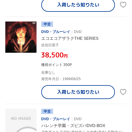
入荷したら
知りたい
中古
DVD・ブルーレイ
DVD
エコエコアザラクTHE SERIES
佐伯日菜子
¥38,500
円
獲得ポイント 350P
在庫なし
発売年月日：1999/06/25
入荷したら
知りたい
中古
DVD・ブルーレイ
DVD
ハレンチ学園・ズビズバDVD-BOX