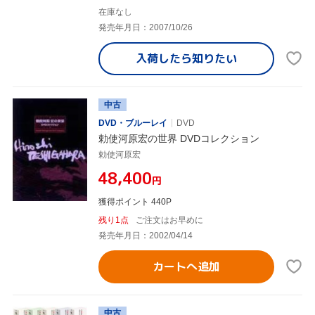
在庫なし
発売年月日：2007/10/26
入荷したら
知りたい
中古
DVD・ブルーレイ
DVD
勅使河原宏の世界 DVDコレクション
勅使河原宏
¥48,400
円
獲得ポイント 440P
残り1点
ご注文はお早めに
発売年月日：2002/04/14
カートへ追加
中古