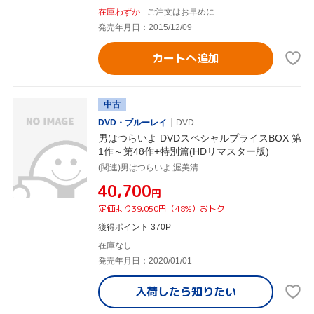
在庫わずか
ご注文はお早めに
発売年月日：2015/12/09
カートへ追加
中古
DVD・ブルーレイ
DVD
男はつらいよ DVDスペシャルプライスBOX 第
1作～第48作+特別篇(HDリマスター版)
(関連)男はつらいよ,渥美清
¥40,700
円
定価より39,050円（48%）おトク
獲得ポイント 370P
在庫なし
発売年月日：2020/01/01
入荷したら
知りたい