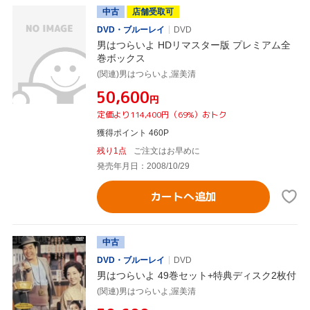
中古
店舗受取可
DVD・ブルーレイ
DVD
男はつらいよ HDリマスター版 プレミアム全
巻ボックス
(関連)男はつらいよ,渥美清
¥50,600
円
定価より114,400円（69%）おトク
獲得ポイント 460P
残り1点
ご注文はお早めに
発売年月日：2008/10/29
カートへ追加
中古
DVD・ブルーレイ
DVD
男はつらいよ 49巻セット+特典ディスク2枚付
(関連)男はつらいよ,渥美清