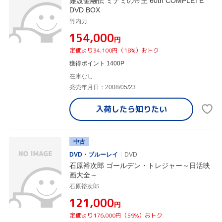
難波金融伝 ミナミの帝王 60th COMPLETE
DVD BOX
竹内力
¥154,000
円
定価より34,100円（18%）おトク
獲得ポイント 1400P
在庫なし
発売年月日：2008/05/23
入荷したら
知りたい
中古
DVD・ブルーレイ
DVD
石原裕次郎 ゴールデン・トレジャー～日活映
画大全～
石原裕次郎
¥121,000
円
定価より176,000円（59%）おトク