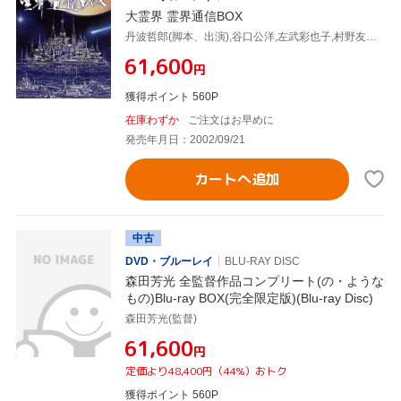
大霊界 霊界通信BOX
丹波哲郎(脚本、出演),谷口公洋,左武彩也子,村野友美,松井紀美江,野際陽子,タモリ,明石家さんま
¥61,600
円
獲得ポイント 560P
在庫わずか
ご注文はお早めに
発売年月日：2002/09/21
カートへ追加
中古
DVD・ブルーレイ
BLU-RAY DISC
森田芳光 全監督作品コンプリート(の・ような
もの)Blu-ray BOX(完全限定版)(Blu-ray Disc)
森田芳光(監督)
¥61,600
円
定価より48,400円（44%）おトク
獲得ポイント 560P