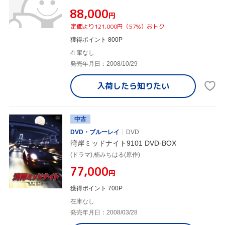
¥88,000
円
定価より121,000円（57%）おトク
獲得ポイント 800P
在庫なし
発売年月日：2008/10/29
入荷したら
知りたい
中古
DVD・ブルーレイ
DVD
湾岸ミッドナイト9101 DVD-BOX
(ドラマ),楠みちはる(原作)
¥77,000
円
獲得ポイント 700P
在庫なし
発売年月日：2008/03/28