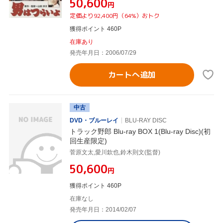
¥50,600
円
定価より92,400円（64%）おトク
獲得ポイント 460P
在庫あり
発売年月日：2006/07/29
カートへ追加
中古
DVD・ブルーレイ
BLU-RAY DISC
トラック野郎 Blu-ray BOX 1(Blu-ray Disc)(初
回生産限定)
菅原文太,愛川欽也,鈴木則文(監督)
¥50,600
円
獲得ポイント 460P
在庫なし
発売年月日：2014/02/07