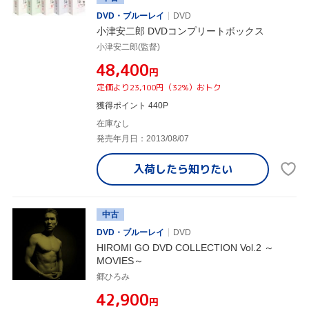
DVD・ブルーレイ
DVD
小津安二郎 DVDコンプリートボックス
小津安二郎(監督)
¥48,400
円
定価より23,100円（32%）おトク
獲得ポイント 440P
在庫なし
発売年月日：2013/08/07
入荷したら
知りたい
中古
DVD・ブルーレイ
DVD
HIROMI GO DVD COLLECTION Vol.2 ～
MOVIES～
郷ひろみ
¥42,900
円