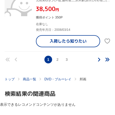
児島美ゆき,宍戸錠,藤村俊二,永井豪(原作),丹野雄二(監督),林功(監督)
¥38,500
円
獲得ポイント 350P
在庫なし
発売年月日：2008/03/14
入荷したら
知りたい
1
2
3
トップ
商品一覧
DVD・ブルーレイ
邦画
検索結果の関連商品
表示できるレコメンドコンテンツがありません