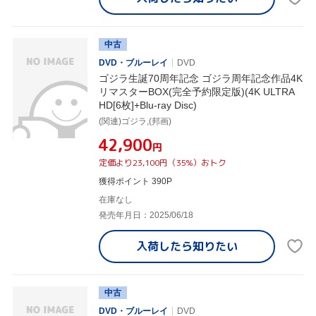
中古
DVD・ブルーレイ
DVD
ゴジラ生誕70周年記念 ゴジラ周年記念作品4K
リマスターBOX(完全予約限定版)(4K ULTRA
HD[6枚]+Blu-ray Disc)
(関連)ゴジラ,(邦画)
¥42,900
円
定価より23,100円（35%）おトク
獲得ポイント 390P
在庫なし
発売年月日：2025/06/18
入荷したら
知りたい
中古
DVD・ブルーレイ
DVD