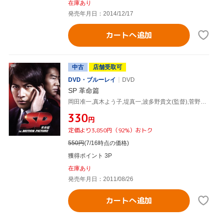
在庫あり
発売年月日：2014/12/17
カートへ追加
中古
店舗受取可
DVD・ブルーレイ
DVD
SP 革命篇
岡田准一,真木よう子,堤真一,波多野貴文(監督),菅野祐悟(音楽)
¥330
円
定価より3,850円（92%）おトク
550
円
(7/16時点の価格)
獲得ポイント 3P
在庫あり
発売年月日：2011/08/26
カートへ追加