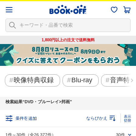
1,800円以上の注文で
送料無料
映像特典収録
Blu-ray
音声特
検索結果
DVD・ブルーレイ>邦画
条件を追加
ならびかえ
1件～30件（全26,377件）
30件