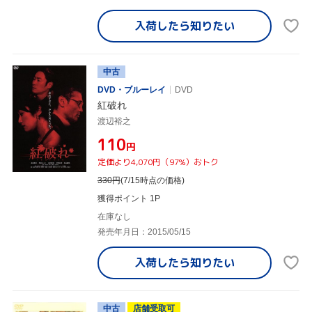
入荷したら
知りたい
中古
DVD・ブルーレイ
DVD
紅破れ
渡辺裕之
¥110
円
定価より4,070円（97%）おトク
330
円
(7/15時点の価格)
獲得ポイント 1P
在庫なし
発売年月日：2015/05/15
入荷したら
知りたい
中古
店舗受取可