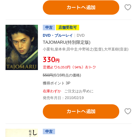
カートへ追加
中古
店舗受取可
DVD・ブルーレイ
DVD
TAJOMARU(特別限定版)
小栗旬,柴本幸,田中圭,中野裕之(監督),大坪直樹(音楽)
¥330
円
定価より6,050円（94%）おトク
550
円
(6/16時点の価格)
獲得ポイント 3P
在庫わずか
ご注文はお早めに
発売年月日：2010/02/19
カートへ追加
中古