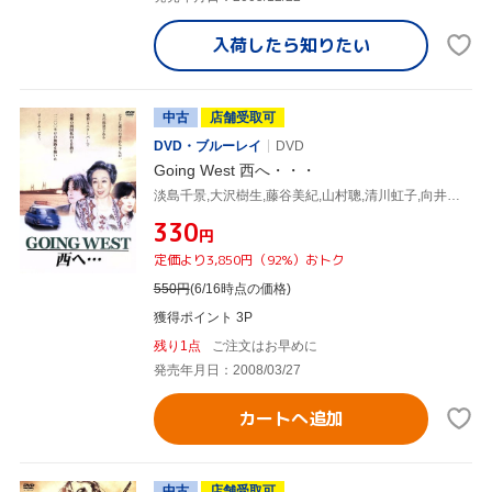
入荷したら
知りたい
中古
店舗受取可
DVD・ブルーレイ
DVD
Going West 西へ・・・
淡島千景,大沢樹生,藤谷美紀,山村聰,清川虹子,向井寛(監督)
¥330
円
定価より3,850円（92%）おトク
550
円
(6/16時点の価格)
獲得ポイント 3P
残り1点
ご注文はお早めに
発売年月日：2008/03/27
カートへ追加
中古
店舗受取可