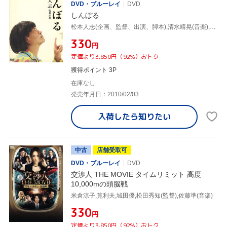
DVD・ブルーレイ
DVD
しんぼる
松本人志(企画、監督、出演、脚本),清水靖晃(音楽),デヴィッド・キンテーロ,ルイス・アッチェネリ
¥330
円
定価より3,850円（92%）おトク
獲得ポイント 3P
在庫なし
発売年月日：2010/02/03
入荷したら
知りたい
中古
店舗受取可
DVD・ブルーレイ
DVD
交渉人 THE MOVIE タイムリミット 高度
10,000mの頭脳戦
米倉涼子,筧利夫,城田優,松田秀知(監督),佐藤準(音楽)
¥330
円
定価より3,850円（92%）おトク