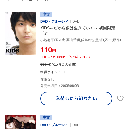
中古
DVD・ブルーレイ
DVD
KIDS～だから僕は生きていく～ 初回限定
「絆」
小池徹平/玉木宏,栗山千明,荻島達也(監督),乙一(原作)
¥110
円
定価より5,060円（97%）おトク
330
円
(7/15時点の価格)
獲得ポイント 1P
在庫なし
発売年月日：2008/08/08
入荷したら
知りたい
中古
DVD・ブルーレイ
DVD