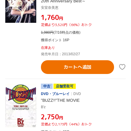
20th Anniversary Best～
安室奈美恵
¥1,760
円
定価より3,520円（66%）おトク
1,980
円
(7/16時点の価格)
獲得ポイント 16P
在庫あり
発売年月日：2013/02/27
カートへ追加
中古
店舗受取可
DVD・ブルーレイ
DVD
"BUZZ!!"THE MOVIE
B'z
¥2,750
円
定価より2,173円（44%）おトク