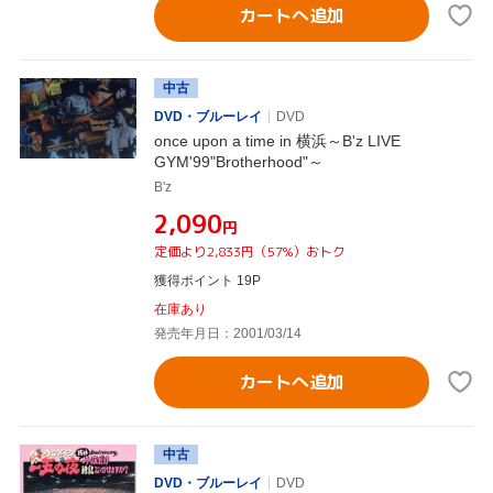
カートへ追加
中古
DVD・ブルーレイ
DVD
once upon a time in 横浜～B'z LIVE
GYM'99"Brotherhood"～
B'z
¥2,090
円
定価より2,833円（57%）おトク
獲得ポイント 19P
在庫あり
発売年月日：2001/03/14
カートへ追加
中古
DVD・ブルーレイ
DVD