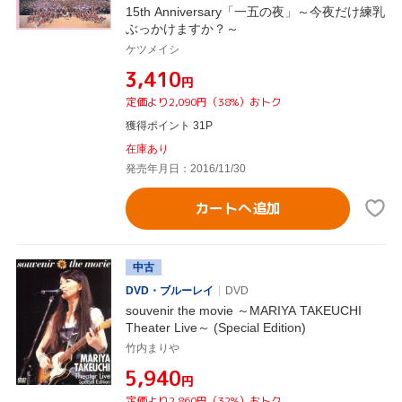
15th Anniversary「一五の夜」～今夜だけ練乳
ぶっかけますか？～
ケツメイシ
¥3,410
円
定価より2,090円（38%）おトク
獲得ポイント 31P
在庫あり
発売年月日：2016/11/30
カートへ追加
中古
DVD・ブルーレイ
DVD
souvenir the movie ～MARIYA TAKEUCHI
Theater Live～ (Special Edition)
竹内まりや
¥5,940
円
定価より2,860円（32%）おトク