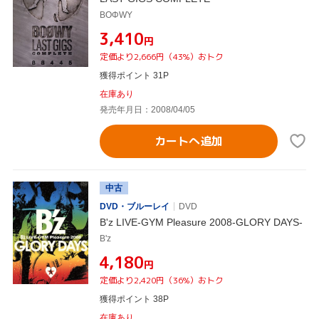
BOΦWY
¥3,410
円
定価より2,666円（43%）おトク
獲得ポイント 31P
在庫あり
発売年月日：2008/04/05
カートへ追加
中古
DVD・ブルーレイ
DVD
B'z LIVE-GYM Pleasure 2008-GLORY DAYS-
B'z
¥4,180
円
定価より2,420円（36%）おトク
獲得ポイント 38P
在庫あり