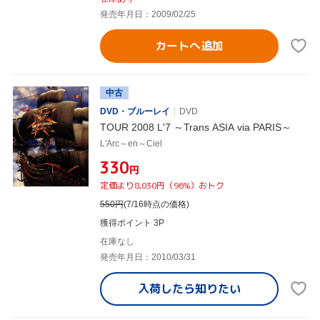
発売年月日：2009/02/25
カートへ追加
中古
DVD・ブルーレイ
DVD
TOUR 2008 L'7 ～Trans ASIA via PARIS～
L'Arc～en～Ciel
¥330
円
定価より8,030円（96%）おトク
550
円
(7/16時点の価格)
獲得ポイント 3P
在庫なし
発売年月日：2010/03/31
入荷したら
知りたい