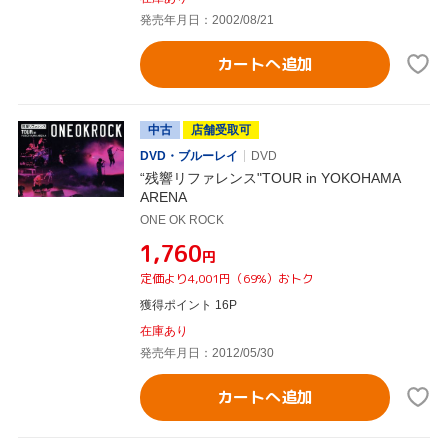
発売年月日：2002/08/21
カートへ追加
中古
店舗受取可
DVD・ブルーレイ
DVD
“残響リファレンス"TOUR in YOKOHAMA
ARENA
ONE OK ROCK
¥1,760
円
定価より4,001円（69%）おトク
獲得ポイント 16P
在庫あり
発売年月日：2012/05/30
カートへ追加