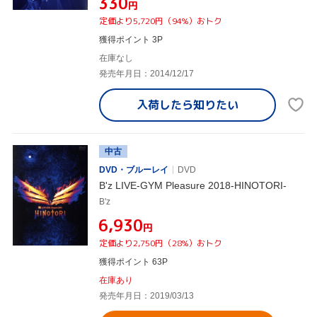
¥330
円
定価より5,720円（94%）おトク
獲得ポイント 3P
在庫なし
発売年月日：2014/12/17
入荷したら
知りたい
中古
DVD・ブルーレイ
DVD
B'z LIVE-GYM Pleasure 2018-HINOTORI-
B'z
¥6,930
円
定価より2,750円（28%）おトク
獲得ポイント 63P
在庫あり
発売年月日：2019/03/13