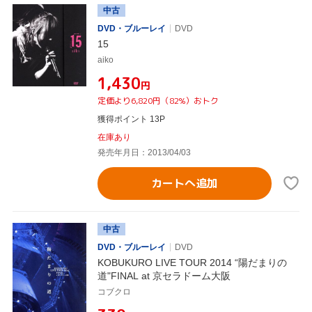
中古
DVD・ブルーレイ
DVD
15
aiko
¥1,430
円
定価より6,820円（82%）おトク
獲得ポイント 13P
在庫あり
発売年月日：2013/04/03
カートへ追加
中古
DVD・ブルーレイ
DVD
KOBUKURO LIVE TOUR 2014 “陽だまりの
道"FINAL at 京セラドーム大阪
コブクロ