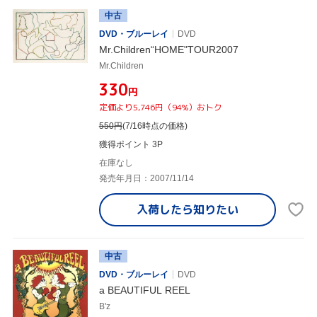
中古
DVD・ブルーレイ
DVD
Mr.Children“HOME"TOUR2007
Mr.Children
¥330
円
定価より5,746円（94%）おトク
550
円
(7/16時点の価格)
獲得ポイント 3P
在庫なし
発売年月日：2007/11/14
入荷したら
知りたい
中古
DVD・ブルーレイ
DVD
a BEAUTIFUL REEL
B'z