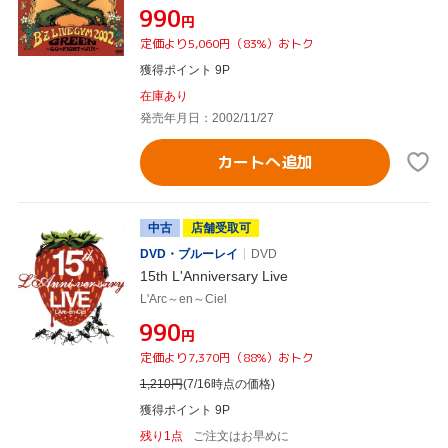
¥990
円
定価より5,060円（83%）おトク
獲得ポイント 9P
在庫あり
発売年月日：2002/11/27
カートへ追加
中古
店舗受取可
DVD・ブルーレイ
DVD
15th L'Anniversary Live
L'Arc～en～Ciel
¥990
円
定価より7,370円（88%）おトク
1,210
円
(7/16時点の価格)
獲得ポイント 9P
残り1点
ご注文はお早めに