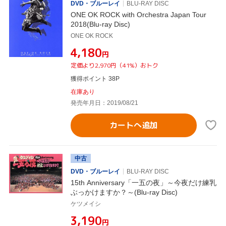
DVD・ブルーレイ
BLU-RAY DISC
ONE OK ROCK with Orchestra Japan Tour
2018(Blu-ray Disc)
ONE OK ROCK
¥4,180
円
定価より2,970円（41%）おトク
獲得ポイント 38P
在庫あり
発売年月日：2019/08/21
カートへ追加
中古
DVD・ブルーレイ
BLU-RAY DISC
15th Anniversary「一五の夜」～今夜だけ練乳
ぶっかけますか？～(Blu-ray Disc)
ケツメイシ
¥3,190
円