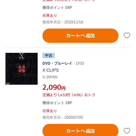
獲得ポイント 54P
在庫あり
発売年月日：2020/11/18
カートへ追加
中古
DVD・ブルーレイ
DVD
X CLIPS
X JAPAN
¥2,090
円
定価より1,430円（40%）おトク
獲得ポイント 19P
在庫あり
発売年月日：2000/07/05
カートへ追加