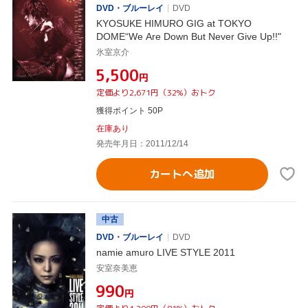
DVD・ブルーレイ
DVD
KYOSUKE HIMURO GIG at TOKYO
DOME“We Are Down But Never Give Up!!"
氷室京介
¥5,500
円
定価より2,671円（32%）おトク
獲得ポイント 50P
在庫あり
発売年月日：2011/12/14
カートへ追加
中古
DVD・ブルーレイ
DVD
namie amuro LIVE STYLE 2011
安室奈美恵
¥990
円