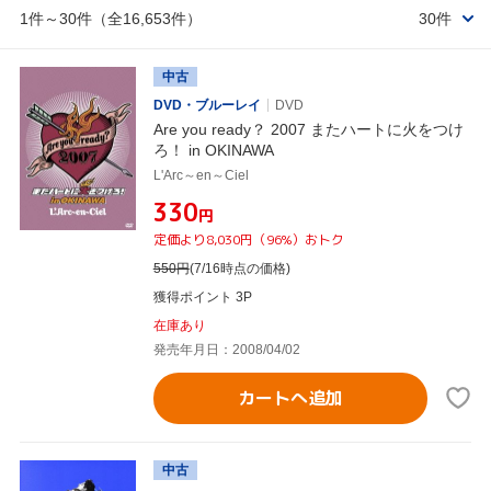
1件～30件（全16,653件）
30件
中古
DVD・ブルーレイ
DVD
Are you ready？ 2007 またハートに火をつけ
ろ！ in OKINAWA
L'Arc～en～Ciel
¥330
円
定価より8,030円（96%）おトク
550
円
(7/16時点の価格)
獲得ポイント 3P
在庫あり
発売年月日：2008/04/02
カートへ追加
中古