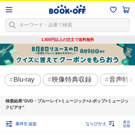
1,800円以上の注文で
送料無料
Blu-ray
映像特典収録
音声特
検索結果
DVD・ブルーレイ>ミュージック>J-ポップ>ミュージッ
クビデオ
条件を追加
ならびかえ