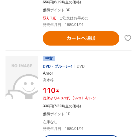
550
円
(6/19時点の価格)
獲得ポイント 3P
残り1点
ご注文はお早めに
発売年月日：1980/01/01
カートへ追加
中古
DVD・ブルーレイ
DVD
Amor
高木梓
¥110
円
定価より4,070円（97%）おトク
330
円
(7/22時点の価格)
獲得ポイント 1P
在庫なし
発売年月日：1980/01/01