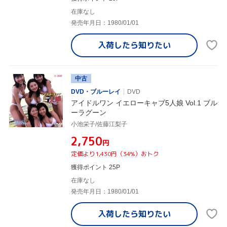
在庫なし
発売年月日：1980/01/01
入荷したら
知りたい
中古
DVD・ブルーレイ
DVD
アイドルワン イエローキャブ5人娘 Vol.1 ブル
ーラグーン
小池栄子/佐藤江梨子
¥2,750
円
定価より1,430円（34%）おトク
獲得ポイント 25P
在庫なし
発売年月日：1980/01/01
入荷したら
知りたい