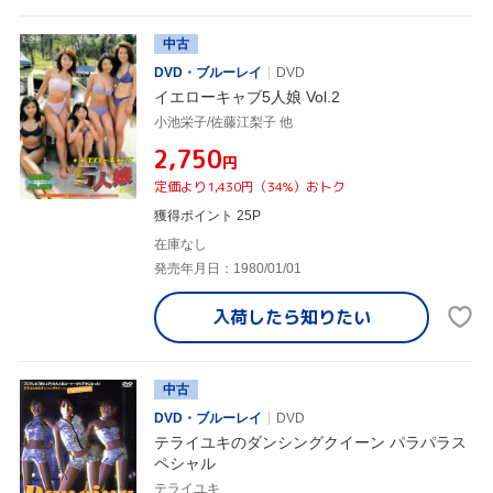
中古
DVD・ブルーレイ
DVD
イエローキャブ5人娘 Vol.2
小池栄子/佐藤江梨子 他
¥2,750
円
定価より1,430円（34%）おトク
獲得ポイント 25P
在庫なし
発売年月日：1980/01/01
入荷したら
知りたい
中古
DVD・ブルーレイ
DVD
テライユキのダンシングクイーン パラパラス
ペシャル
テライユキ