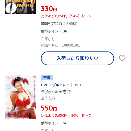
¥330
円
定価より6,050円（94%）おトク
550
円
(7/22時点の価格)
獲得ポイント 3P
在庫なし
発売年月日：1980/01/01
入荷したら
知りたい
中古
DVD・ブルーレイ
DVD
金魚姫 金子志乃
金子志乃
¥550
円
定価より3,630円（86%）おトク
獲得ポイント 5P
在庫なし