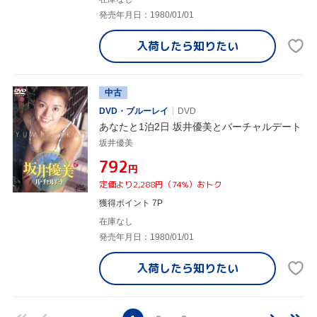
発売年月日：1980/01/01
入荷したら
知りたい
中古
DVD・ブルーレイ
DVD
あなたと1泊2日 坂井優美とバーチャルデート
坂井優美
¥792
円
定価より2,288円（74%）おトク
獲得ポイント 7P
在庫なし
発売年月日：1980/01/01
入荷したら
知りたい