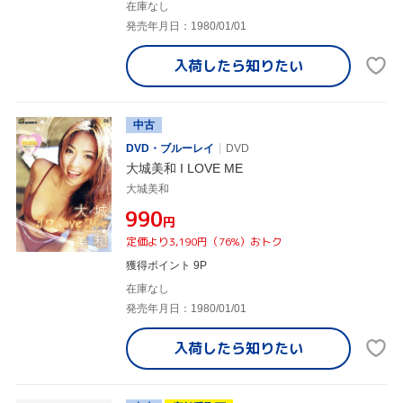
在庫なし
発売年月日：1980/01/01
入荷したら
知りたい
中古
DVD・ブルーレイ
DVD
大城美和 I LOVE ME
大城美和
¥990
円
定価より3,190円（76%）おトク
獲得ポイント 9P
在庫なし
発売年月日：1980/01/01
入荷したら
知りたい