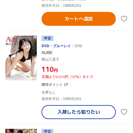
発売年月日：1980/01/01
カートへ追加
中古
DVD・ブルーレイ
DVD
AUBE
横山三菜子
¥110
円
定価より4,070円（97%）おトク
獲得ポイント 1P
在庫なし
発売年月日：1980/01/01
入荷したら
知りたい
中古