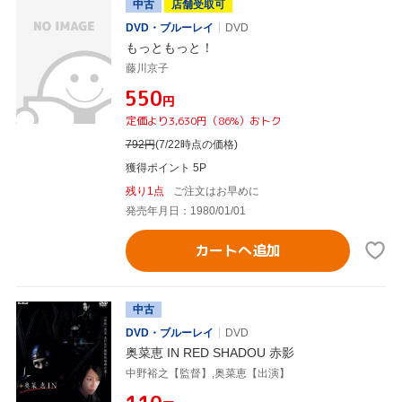
中古
店舗受取可
DVD・ブルーレイ
DVD
もっともっと！
藤川京子
¥550
円
定価より3,630円（86%）おトク
792
円
(7/22時点の価格)
獲得ポイント 5P
残り1点
ご注文はお早めに
発売年月日：1980/01/01
カートへ追加
中古
DVD・ブルーレイ
DVD
奥菜恵 IN RED SHADOU 赤影
中野裕之【監督】,奥菜恵【出演】