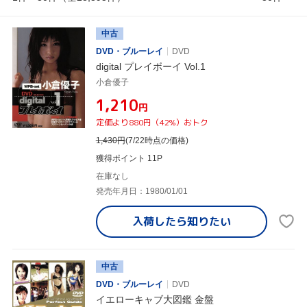
中古
DVD・ブルーレイ
DVD
digital プレイボーイ Vol.1
小倉優子
¥1,210
円
定価より880円（42%）おトク
1,430
円
(7/22時点の価格)
獲得ポイント 11P
在庫なし
発売年月日：1980/01/01
入荷したら
知りたい
中古
DVD・ブルーレイ
DVD
イエローキャブ大図鑑 金盤