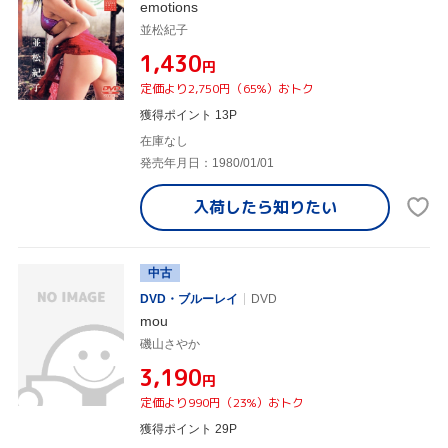
emotions
並松紀子
¥1,430
円
定価より2,750円（65%）おトク
獲得ポイント 13P
在庫なし
発売年月日：1980/01/01
入荷したら
知りたい
中古
DVD・ブルーレイ
DVD
mou
磯山さやか
¥3,190
円
定価より990円（23%）おトク
獲得ポイント 29P