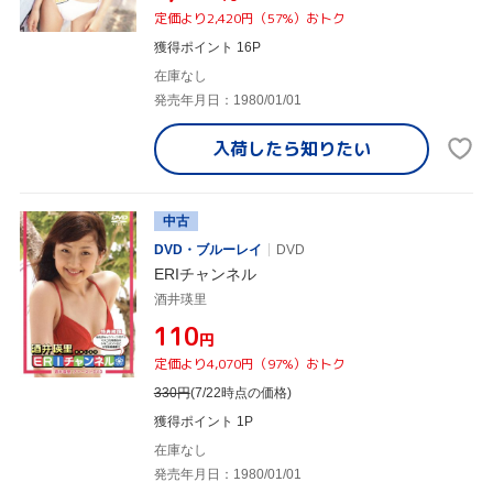
定価より2,420円（57%）おトク
獲得ポイント 16P
在庫なし
発売年月日：1980/01/01
入荷したら
知りたい
中古
DVD・ブルーレイ
DVD
ERIチャンネル
酒井瑛里
¥110
円
定価より4,070円（97%）おトク
330
円
(7/22時点の価格)
獲得ポイント 1P
在庫なし
発売年月日：1980/01/01