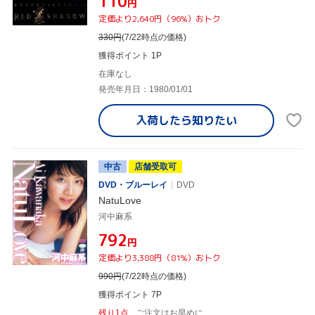
¥110
円
定価より2,640円（96%）おトク
330
円
(7/22時点の価格)
獲得ポイント 1P
在庫なし
発売年月日：1980/01/01
入荷したら
知りたい
中古
店舗受取可
DVD・ブルーレイ
DVD
NatuLove
河中麻系
¥792
円
定価より3,388円（81%）おトク
990
円
(7/22時点の価格)
獲得ポイント 7P
残り1点
ご注文はお早めに