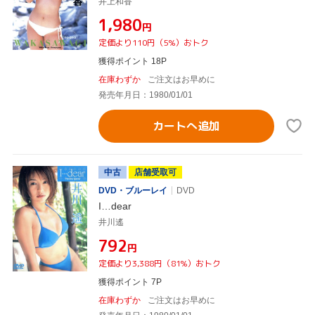
井上和香
¥1,980
円
定価より110円（5%）おトク
獲得ポイント 18P
在庫わずか
ご注文はお早めに
発売年月日：1980/01/01
カートへ追加
中古
店舗受取可
DVD・ブルーレイ
DVD
I…dear
井川遙
¥792
円
定価より3,388円（81%）おトク
獲得ポイント 7P
在庫わずか
ご注文はお早めに