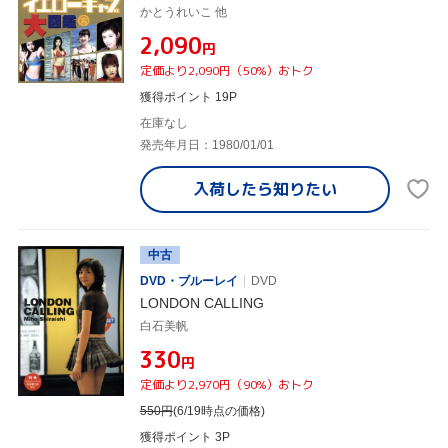
かとうれいこ 他
¥2,090
円
定価より2,090円（50%）おトク
獲得ポイント 19P
在庫なし
発売年月日：1980/01/01
入荷したら
知りたい
中古
DVD・ブルーレイ
DVD
LONDON CALLING
白石美帆
¥330
円
定価より2,970円（90%）おトク
550
円
(6/19時点の価格)
獲得ポイント 3P