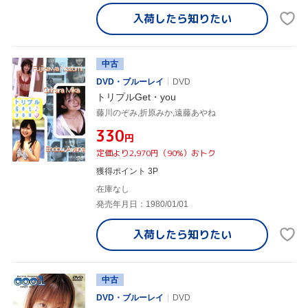
入荷したら
知りたい
中古
DVD・ブルーレイ
DVD
トリプルGet・you
藤川のぞみ,折原みか,遠藤あやね
¥330
円
定価より2,970円（90%）おトク
獲得ポイント 3P
在庫なし
発売年月日：1980/01/01
入荷したら
知りたい
中古
DVD・ブルーレイ
DVD