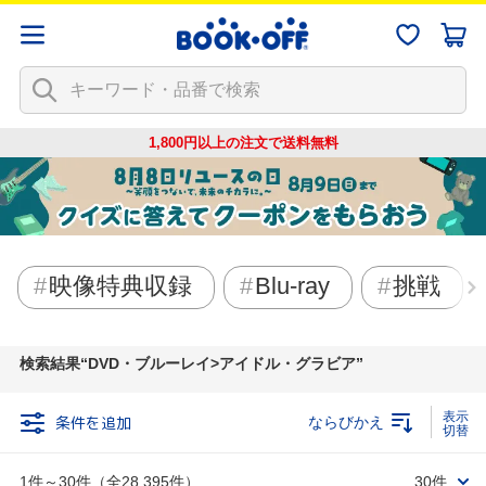
1,800円以上の注文で
送料無料
映像特典収録
Blu-ray
挑戦
検索結果
DVD・ブルーレイ>アイドル・グラビア
条件を追加
ならびかえ
1件～30件（全28,395件）
30件