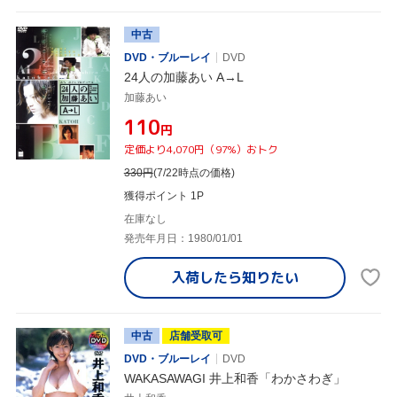
中古
DVD・ブルーレイ
DVD
24人の加藤あい A→L
加藤あい
¥110
円
定価より4,070円（97%）おトク
330
円
(7/22時点の価格)
獲得ポイント 1P
在庫なし
発売年月日：1980/01/01
入荷したら
知りたい
中古
店舗受取可
DVD・ブルーレイ
DVD
WAKASAWAGI 井上和香「わかさわぎ」