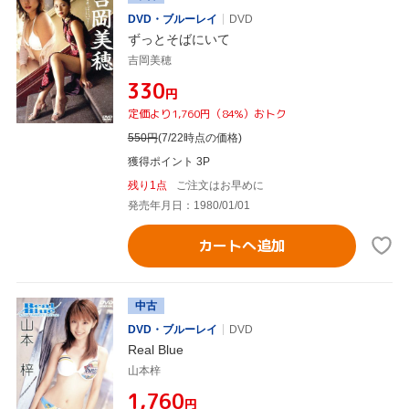
DVD・ブルーレイ
DVD
ずっとそばにいて
吉岡美穂
¥330
円
定価より1,760円（84%）おトク
550
円
(7/22時点の価格)
獲得ポイント 3P
残り1点
ご注文はお早めに
発売年月日：1980/01/01
カートへ追加
中古
DVD・ブルーレイ
DVD
Real Blue
山本梓
¥1,760
円