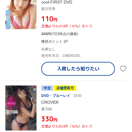
cool-FIRST DVD
葉川空美
¥110
円
定価より4,070円（97%）おトク
330
円
(7/22時点の価格)
獲得ポイント 1P
在庫なし
発売年月日：1980/01/01
入荷したら
知りたい
中古
店舗受取可
DVD・ブルーレイ
DVD
CROVER
夏川純
¥330
円
定価より3,850円（92%）おトク