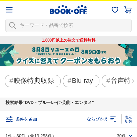
1,800円以上の注文で
送料無料
映像特典収録
Blu-ray
音声特
検索結果
DVD・ブルーレイ>芸能・エンタメ
条件を追加
ならびかえ
1件～30件（全13,258件）
30件