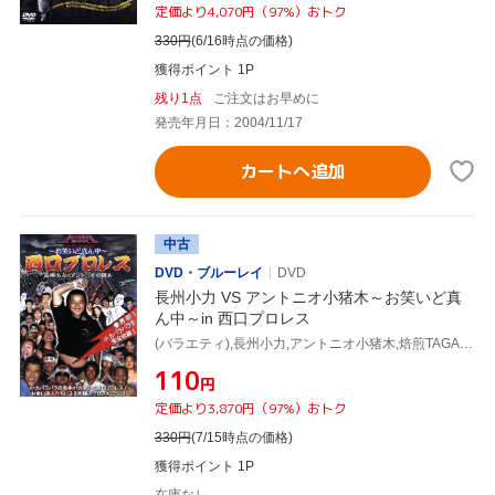
定価より4,070円（97%）おトク
330
円
(6/16時点の価格)
獲得ポイント 1P
残り1点
ご注文はお早めに
発売年月日：2004/11/17
カートへ追加
中古
DVD・ブルーレイ
DVD
長州小力 VS アントニオ小猪木～お笑いど真
ん中～in 西口プロレス
(バラエティ),長州小力,アントニオ小猪木,焙煎TAGAI,エール橋本,イタコTHE青森,ダーティー仮面,ユンボ安藤
¥110
円
定価より3,870円（97%）おトク
330
円
(7/15時点の価格)
獲得ポイント 1P
在庫なし