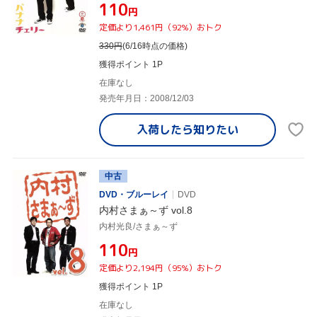
¥110
円
定価より1,461円（92%）おトク
330
円
(6/16時点の価格)
獲得ポイント 1P
在庫なし
発売年月日：2008/12/03
入荷したら
知りたい
中古
DVD・ブルーレイ
DVD
内村さまぁ～ず vol.8
内村光良/さまぁ～ず
¥110
円
定価より2,194円（95%）おトク
獲得ポイント 1P
在庫なし