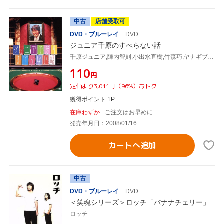
中古
店舗受取可
DVD・ブルーレイ
DVD
ジュニア千原のすべらない話
千原ジュニア,陣内智則,小出水直樹,竹森巧,ヤナギブソン,綾部祐二,若月徹
¥110
円
定価より3,011円（96%）おトク
獲得ポイント 1P
在庫わずか
ご注文はお早めに
発売年月日：2008/01/16
カートへ追加
中古
DVD・ブルーレイ
DVD
＜笑魂シリーズ＞ロッチ「バナナチェリー」
ロッチ