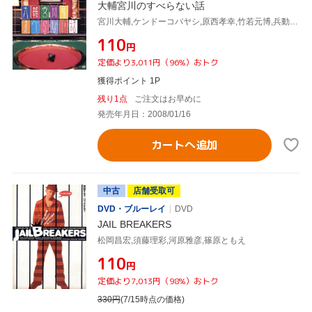
大輔宮川のすべらない話
宮川大輔,ケンドーコバヤシ,原西孝幸,竹若元博,兵動大樹,渡辺あつむ,久保田和靖
¥110
円
定価より3,011円（96%）おトク
獲得ポイント 1P
残り1点
ご注文はお早めに
発売年月日：2008/01/16
カートへ追加
中古
店舗受取可
DVD・ブルーレイ
DVD
JAIL BREAKERS
松岡昌宏,須藤理彩,河原雅彦,篠原ともえ
¥110
円
定価より7,013円（98%）おトク
330
円
(7/15時点の価格)