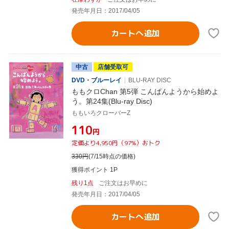
発売年月日：2017/04/05
カートへ追加
中古
店舗受取可
DVD・ブルーレイ
BLU-RAY DISC
ももクロChan 第5弾 こんばんようから始めよ
う。第24集(Blu-ray Disc)
ももいろクローバーZ
¥110
円
定価より4,950円（97%）おトク
330
円
(7/15時点の価格)
獲得ポイント 1P
残り1点
ご注文はお早めに
発売年月日：2017/04/05
カートへ追加