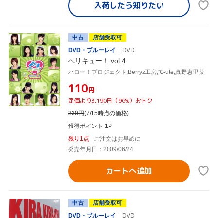
入荷したら
知りたい
中古
店舗受取可
DVD・ブルーレイ
DVD
ベリキュー！ vol.4
ハロー！プロジェクト,Berryz工房,℃-ute,真野恵里菜
¥110
円
定価より3,190円（96%）おトク
330
円
(7/15時点の価格)
獲得ポイント 1P
残り1点
ご注文はお早めに
発売年月日：2009/06/24
カートへ追加
中古
店舗受取可
DVD・ブルーレイ
DVD