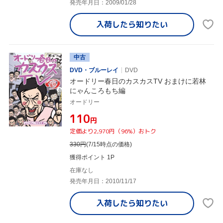
発売年月日：2009/01/28
入荷したら
知りたい
中古
DVD・ブルーレイ
DVD
オードリー春日のカスカスTV おまけに若林
にゃんころもち編
オードリー
¥110
円
定価より2,970円（96%）おトク
330
円
(7/15時点の価格)
獲得ポイント 1P
在庫なし
発売年月日：2010/11/17
入荷したら
知りたい