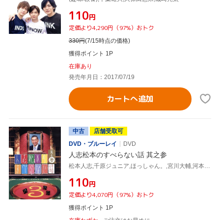
¥110
円
定価より4,290円（97%）おトク
330
円
(7/15時点の価格)
獲得ポイント 1P
在庫あり
発売年月日：2017/07/19
カートへ追加
中古
店舗受取可
DVD・ブルーレイ
DVD
人志松本のすべらない話 其之参
松本人志,千原ジュニア,ほっしゃん。,宮川大輔,河本準一,ケンドーコバヤシ,徳井義実,綾部祐二
¥110
円
定価より4,070円（97%）おトク
獲得ポイント 1P