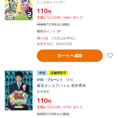
たこやきレインボー
¥110
円
定価より2,750円（96%）おトク
330
円
(7/15時点の価格)
獲得ポイント 1P
残り1点
ご注文はお早めに
発売年月日：2014/11/05
カートへ追加
中古
店舗受取可
DVD・ブルーレイ
DVD
爆笑オンエアバトル 長井秀和
長井秀和
¥110
円
定価より4,070円（97%）おトク
330
円
(7/15時点の価格)