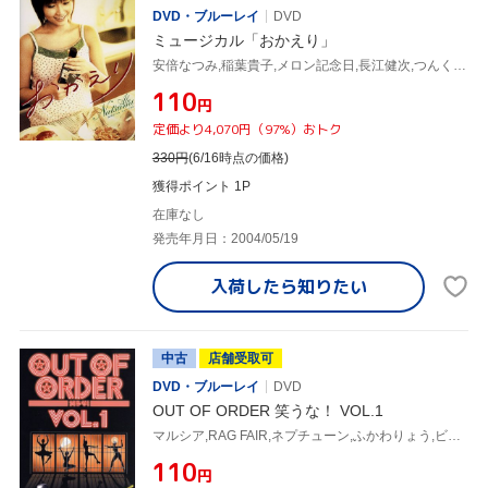
DVD・ブルーレイ
DVD
ミュージカル「おかえり」
安倍なつみ,稲葉貴子,メロン記念日,長江健次,つんく♂(原案、音楽),都築浩(脚本)
¥110
円
定価より4,070円（97%）おトク
330
円
(6/16時点の価格)
獲得ポイント 1P
在庫なし
発売年月日：2004/05/19
入荷したら
知りたい
中古
店舗受取可
DVD・ブルーレイ
DVD
OUT OF ORDER 笑うな！ VOL.1
マルシア,RAG FAIR,ネプチューン,ふかわりょう,ビビる大木
¥110
円