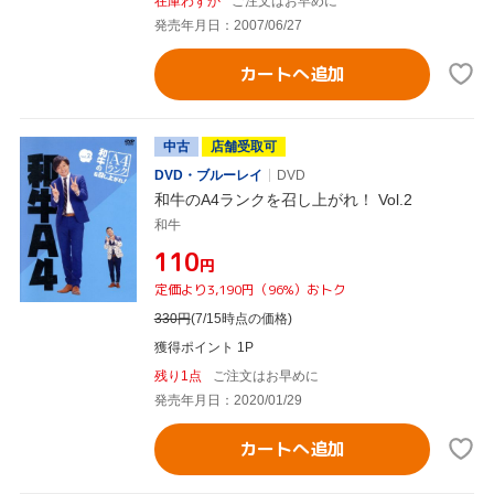
在庫わずか
ご注文はお早めに
発売年月日：2007/06/27
カートへ追加
中古
店舗受取可
DVD・ブルーレイ
DVD
和牛のA4ランクを召し上がれ！ Vol.2
和牛
¥110
円
定価より3,190円（96%）おトク
330
円
(7/15時点の価格)
獲得ポイント 1P
残り1点
ご注文はお早めに
発売年月日：2020/01/29
カートへ追加