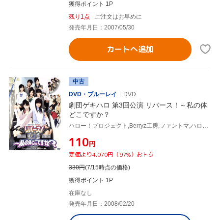
獲得ポイント 1P
残り1点
ご注文はお早めに
発売年月日：2007/05/30
カートへ追加
中古
DVD・ブルーレイ
DVD
劇団ゲキハロ 第3回公演 リバース！～私の体
どこですか？
ハロー！プロジェクト,Berryz工房,ファントマ,ハロプロエッグ
¥110
円
定価より4,070円（97%）おトク
330
円
(7/15時点の価格)
獲得ポイント 1P
在庫なし
発売年月日：2008/02/20