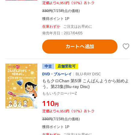
定価より4,950円（97%）おトク
330
円
(7/15時点の価格)
獲得ポイント 1P
在庫わずか
ご注文はお早めに
発売年月日：2017/04/05
カートへ追加
中古
店舗受取可
DVD・ブルーレイ
BLU-RAY DISC
ももクロChan 第5弾 こんばんようから始めよ
う。第23集(Blu-ray Disc)
ももいろクローバーZ
¥110
円
定価より4,950円（97%）おトク
330
円
(7/15時点の価格)
獲得ポイント 1P
在庫わずか
ご注文はお早めに