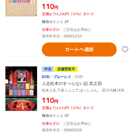
¥110
円
定価より4,290円（97%）おトク
獲得ポイント 1P
在庫わずか
ご注文はお早めに
発売年月日：2006/12/13
カートへ追加
中古
店舗受取可
DVD・ブルーレイ
DVD
人志松本のすべらない話 其之四
松本人志,千原ジュニア,ほっしゃん。,宮川大輔,河本準一,ケンドーコバヤシ,塚地武雅,ハチミツ二郎
¥110
円
定価より4,070円（97%）おトク
獲得ポイント 1P
在庫わずか
ご注文はお早めに
発売年月日：2008/03/26