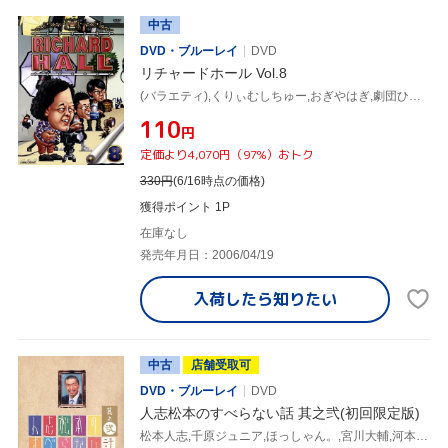
中古
DVD・ブルーレイ
DVD
リチャードホール Vol.8
(バラエティ),くりぃむしちゅー,おぎやはぎ,劇団ひとり,中川家,森三中,アンタッチャブル
¥110
円
定価より4,070円（97%）おトク
330
円
(6/16時点の価格)
獲得ポイント 1P
在庫なし
発売年月日：2006/04/19
入荷したら
知りたい
中古
店舗受取可
DVD・ブルーレイ
DVD
人志松本のすべらない話 其之弐(初回限定版)
松本人志,千原ジュニア,ほっしゃん。,宮川大輔,河本準一,ケンドーコバヤシ,高橋茂雄,川島明