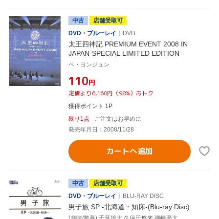
中古
店舗受取可
DVD・ブルーレイ
DVD
太王四神記 PREMIUM EVENT 2008 IN
JAPAN-SPECIAL LIMITED EDITION-
ペ・ヨンジュン
¥110
円
定価より6,160円（98%）おトク
獲得ポイント 1P
残り1点
ご注文はお早めに
発売年月日：2008/11/28
カートへ追加
中古
店舗受取可
DVD・ブルーレイ
BLU-RAY DISC
男子旅 SP -北海道・知床-(Blu-ray Disc)
(趣味/教養),千葉雄大,久保田悠来,磯崎亮太