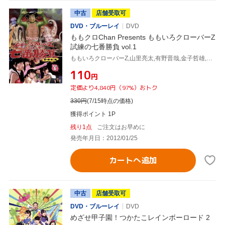
中古
店舗受取可
DVD・ブルーレイ
DVD
ももクロChan Presents ももいろクローバーZ
試練の七番勝負 vol.1
ももいろクローバーZ,山里亮太,有野晋哉,金子哲雄,田中秀臣
¥110
円
定価より4,840円（97%）おトク
330
円
(7/15時点の価格)
獲得ポイント 1P
残り1点
ご注文はお早めに
発売年月日：2012/01/25
カートへ追加
中古
店舗受取可
DVD・ブルーレイ
DVD
めざせ甲子園！つかたこレインボーロード 2