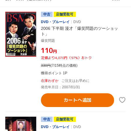
中古
店舗受取可
DVD・ブルーレイ
DVD
2006 下半期 漫才「爆笑問題のツーショッ
ト」
爆笑問題
¥110
円
定価より4,070円（97%）おトク
330
円
(7/15時点の価格)
獲得ポイント 1P
在庫わずか
ご注文はお早めに
発売年月日：2007/01/31
カートへ追加
中古
店舗受取可
DVD・ブルーレイ
DVD