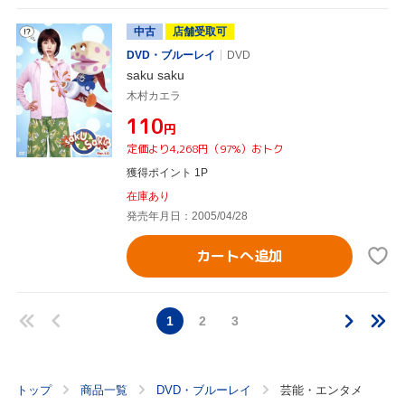
中古
店舗受取可
DVD・ブルーレイ
DVD
saku saku
木村カエラ
¥110
円
定価より4,268円（97%）おトク
獲得ポイント 1P
在庫あり
発売年月日：2005/04/28
カートへ追加
1
2
3
トップ
商品一覧
DVD・ブルーレイ
芸能・エンタメ