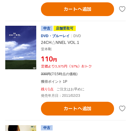
カートへ追加
中古
店舗受取可
DVD・ブルーレイ
DVD
24CH△NNEL VOL.1
堂本剛
¥110
円
定価より3,975円（97%）おトク
330
円
(7/15時点の価格)
獲得ポイント 1P
残り1点
ご注文はお早めに
発売年月日：2011/02/23
カートへ追加
中古