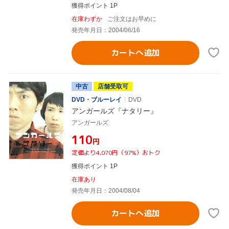
獲得ポイント 1P
在庫わずか
ご注文はお早めに
発売年月日：2004/06/16
カートへ追加
中古
店舗受取可
DVD・ブルーレイ
DVD
アンガールズ『ナタリー』
アンガールズ
¥110
円
定価より4,070円（97%）おトク
獲得ポイント 1P
在庫あり
発売年月日：2004/08/04
カートへ追加