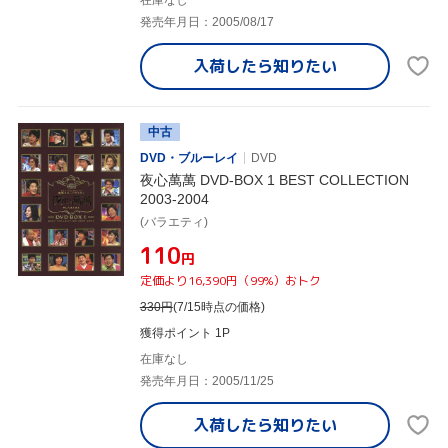
発売年月日：2005/08/17
入荷したら
知りたい
中古
DVD・ブルーレイ
DVD
夜心萬萬 DVD-BOX 1 BEST COLLECTION
2003-2004
(バラエティ)
¥110
円
定価より16,390円（99%）おトク
330
円
(7/15時点の価格)
獲得ポイント 1P
在庫なし
発売年月日：2005/11/25
入荷したら
知りたい