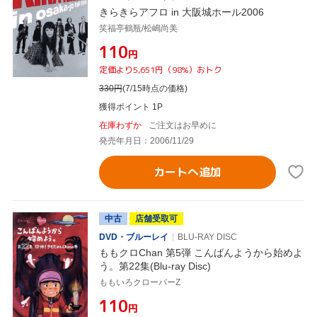
きらきらアフロ in 大阪城ホール2006
笑福亭鶴瓶/松嶋尚美
¥110
円
定価より5,651円（98%）おトク
330
円
(7/15時点の価格)
獲得ポイント 1P
在庫わずか
ご注文はお早めに
発売年月日：2006/11/29
カートへ追加
中古
店舗受取可
DVD・ブルーレイ
BLU-RAY DISC
ももクロChan 第5弾 こんばんようから始めよ
う。第22集(Blu-ray Disc)
ももいろクローバーZ
¥110
円