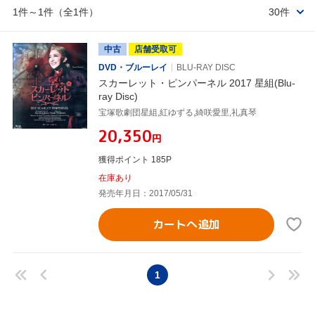
1件～1件（全1件）
30件
中古
店舗受取可
DVD・ブルーレイ
BLU-RAY DISC
スカーレット・ピンパーネル 2017 星組(Blu-
ray Disc)
宝塚歌劇団星組,紅ゆずる,綺咲愛里,礼真琴
¥20,350
円
獲得ポイント 185P
在庫あり
発売年月日：2017/05/31
カートへ追加
1