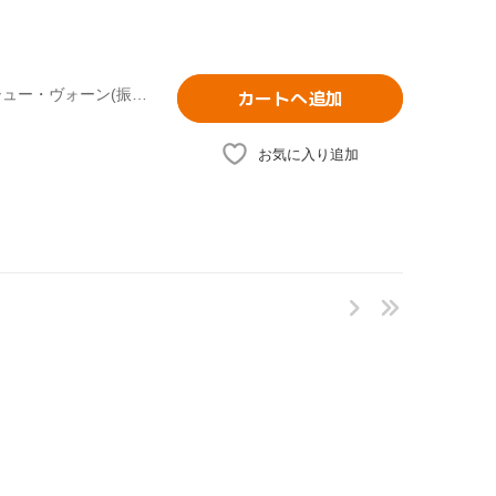
アドヴェンチャーズ・イン・モーション・ピクチャーズ,マシュー・ヴォーン(振付、監督),アラン・ヴィンセント,サラン・カーテン,ウィル・ケンプ,エタ・マーフィット,スコット・アンブラー
カートへ追加
お気に入り追加