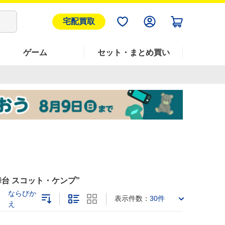
宅配買取
ゲーム
セット・まとめ買い
舞台 スコット・ケンプ
ならびか
表示件数：
30件
え