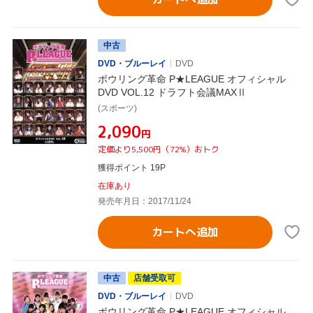
中古
DVD・ブルーレイ
DVD
ボウリング革命 P★LEAGUE オフィシャル
DVD VOL.12 ドラフト会議MAXⅡ
(スポーツ)
¥2,090
円
定価より5,500円（72%）おトク
獲得ポイント 19P
在庫あり
発売年月日：2017/11/24
カートへ追加
中古
店舗受取可
DVD・ブルーレイ
DVD
ボウリング革命 P★LEAGUE オフィシャル