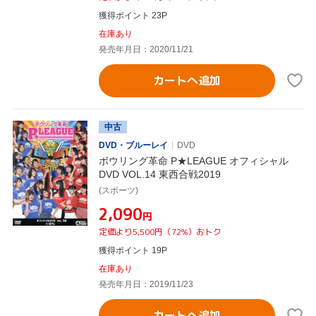
獲得ポイント 23P
在庫あり
発売年月日：2020/11/21
カートへ追加
中古
DVD・ブルーレイ
DVD
ボウリング革命 P★LEAGUE オフィシャル
DVD VOL.14 東西合戦2019
(スポーツ)
¥2,090
円
定価より5,500円（72%）おトク
獲得ポイント 19P
在庫あり
発売年月日：2019/11/23
カートへ追加