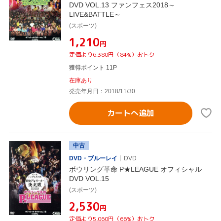
DVD VOL.13 ファンフェス2018～
LIVE&BATTLE～
(スポーツ)
¥1,210
円
定価より6,380円（84%）おトク
獲得ポイント 11P
在庫あり
発売年月日：2018/11/30
カートへ追加
中古
DVD・ブルーレイ
DVD
ボウリング革命 P★LEAGUE オフィシャル
DVD VOL.15
(スポーツ)
¥2,530
円
定価より5,060円（66%）おトク