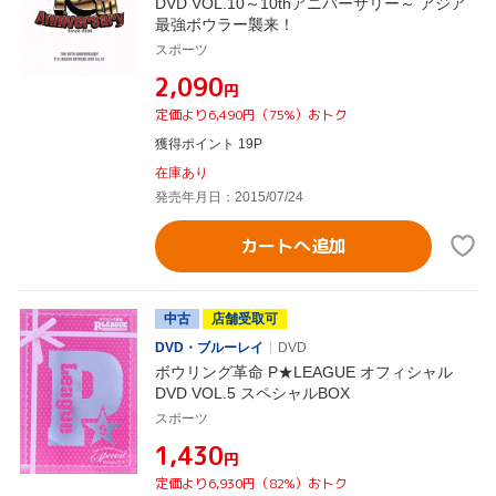
DVD VOL.10～10thアニバーサリー～ アジア
最強ボウラー襲来！
スポーツ
¥2,090
円
定価より6,490円（75%）おトク
獲得ポイント 19P
在庫あり
発売年月日：2015/07/24
カートへ追加
中古
店舗受取可
DVD・ブルーレイ
DVD
ボウリング革命 P★LEAGUE オフィシャル
DVD VOL.5 スペシャルBOX
スポーツ
¥1,430
円
定価より6,930円（82%）おトク