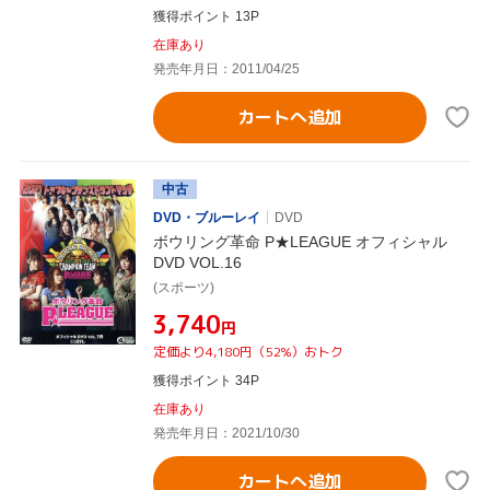
獲得ポイント 13P
在庫あり
発売年月日：2011/04/25
カートへ追加
中古
DVD・ブルーレイ
DVD
ボウリング革命 P★LEAGUE オフィシャル
DVD VOL.16
(スポーツ)
¥3,740
円
定価より4,180円（52%）おトク
獲得ポイント 34P
在庫あり
発売年月日：2021/10/30
カートへ追加