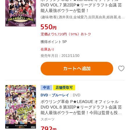
DVD VOL.7 第2回P★リーグドラフト会議 芸
能人最強ボウラーが監督！
(趣味/教養),酒井美佳,金城愛乃,吉田真由美,姫路麗,名和秋,松永裕美,谷川章子
¥550
円
定価より5,720円（91%）おトク
獲得ポイント 5P
在庫あり
発売年月日：2012/11/30
カートへ追加
中古
店舗受取可
DVD・ブルーレイ
DVD
ボウリング革命 P★LEAGUE オフィシャル
DVD VOL.8 第3回P★リーグドラフト会議 芸
能人最強ボウラーが監督！今回は監督も投げ
る！～
スポーツ
¥792
円