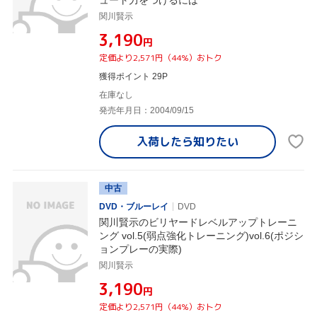
関川賢示
¥3,190
円
定価より2,571円（44%）おトク
獲得ポイント 29P
在庫なし
発売年月日：2004/09/15
入荷したら
知りたい
中古
DVD・ブルーレイ
DVD
関川賢示のビリヤードレベルアップトレーニ
ング vol.5(弱点強化トレーニング)vol.6(ポジシ
ョンプレーの実際)
関川賢示
¥3,190
円
定価より2,571円（44%）おトク