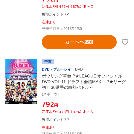
定価より5,478円（87%）おトク
獲得ポイント 7P
在庫あり
発売年月日：2013/11/30
カートへ追加
中古
DVD・ブルーレイ
DVD
ボウリング革命 P★LEAGUE オフィシャル
DVD VOL.11 ドラフト会議MAX ～P★リーグ
初 !! 30選手の白熱バトル～
(スポーツ)
¥792
円
定価より5,478円（87%）おトク
獲得ポイント 7P
在庫あり
発売年月日：2016/11/25