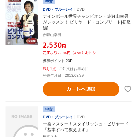
中古
DVD・ブルーレイ
DVD
ナインボール世界チャンピオン・赤狩山幸男
がレッスン！ ビリヤード・コンプリート[初級
編]
赤狩山幸男
¥2,530
円
定価より2,184円（46%）おトク
獲得ポイント 23P
残り1点
ご注文はお早めに
発売年月日：2013/03/29
カートへ追加
中古
DVD・ブルーレイ
DVD
一発マスター！スタイリッシュ・ビリヤード
「基本すべて教えます」
橋本ユカ