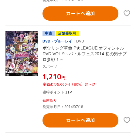
カートへ追加
中古
店舗受取可
DVD・ブルーレイ
DVD
ボウリング革命 P★LEAGUE オフィシャル
DVD VOL.9～バトルフェス2014 初の男子プ
ロ参戦！～
スポーツ
¥1,210
円
定価より5,060円（80%）おトク
獲得ポイント 11P
在庫あり
発売年月日：2014/07/18
カートへ追加