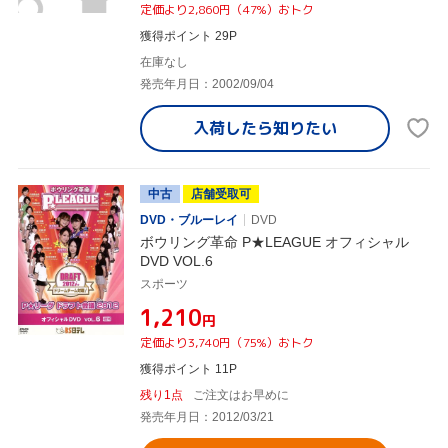
定価より2,860円（47%）おトク
獲得ポイント 29P
在庫なし
発売年月日：2002/09/04
入荷したら
知りたい
中古
店舗受取可
DVD・ブルーレイ
DVD
ボウリング革命 P★LEAGUE オフィシャル
DVD VOL.6
スポーツ
¥1,210
円
定価より3,740円（75%）おトク
獲得ポイント 11P
残り1点
ご注文はお早めに
発売年月日：2012/03/21