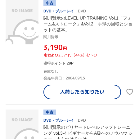
中古
DVD・ブルーレイ
DVD
関川賢示のLEVEL UP TRAINING Vol.1「フォ
ーム&ストローク」&Vol.2「手球の回転とショ
ットの基本」
関川賢示
¥3,190
円
定価より2,571円（44%）おトク
獲得ポイント 29P
在庫なし
発売年月日：2004/09/15
入荷したら
知りたい
中古
DVD・ブルーレイ
DVD
関川賢示のビリヤードレベルアップトレーニ
ング vol.3-4 ビギナーからA級へのノウハウ シ
ュート力をつけるには