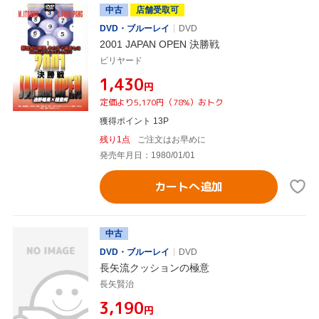
中古
店舗受取可
DVD・ブルーレイ
DVD
2001 JAPAN OPEN 決勝戦
ビリヤード
¥1,430
円
定価より5,170円（78%）おトク
獲得ポイント 13P
残り1点
ご注文はお早めに
発売年月日：1980/01/01
カートへ追加
中古
DVD・ブルーレイ
DVD
長矢流クッションの極意
長矢賢治
¥3,190
円