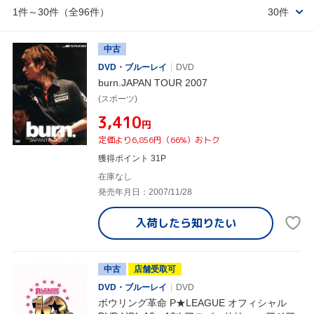
1件～30件（全96件）
30件
中古
DVD・ブルーレイ
DVD
burn.JAPAN TOUR 2007
(スポーツ)
¥3,410
円
定価より6,856円（66%）おトク
獲得ポイント 31P
在庫なし
発売年月日：2007/11/28
入荷したら
知りたい
中古
店舗受取可
DVD・ブルーレイ
DVD
ボウリング革命 P★LEAGUE オフィシャル