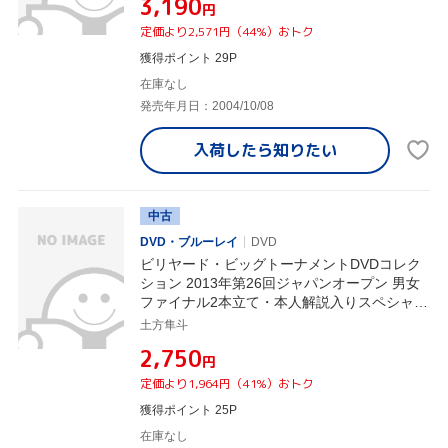
¥3,190
円
定価より2,571円（44%）おトク
獲得ポイント 29P
在庫なし
発売年月日：2004/10/08
入荷したら
知りたい
中古
DVD・ブルーレイ
DVD
ビリヤード・ビッグトーナメントDVDコレク
ション 2013年第26回ジャパンオープン 男女
ファイナル2本立て・本人解説入りスペシャル
DVD
土方隼斗
¥2,750
円
定価より1,964円（41%）おトク
獲得ポイント 25P
在庫なし