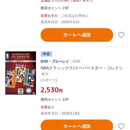
定価より13,970円（84%）おトク
獲得ポイント 23P
在庫わずか
ご注文はお早めに
発売年月日：2006/11/10
カートへ追加
中古
DVD・ブルーレイ
DVD
NBAクラシックス/スーパースター・コレクシ
ョン
(スポーツ)
¥2,530
円
獲得ポイント 23P
在庫あり
発売年月日：2006/11/03
カートへ追加