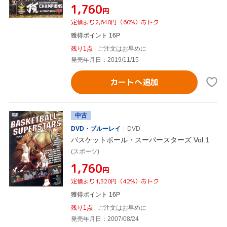
¥1,760
円
定価より2,640円（60%）おトク
獲得ポイント 16P
残り1点
ご注文はお早めに
発売年月日：2019/11/15
カートへ追加
中古
DVD・ブルーレイ
DVD
バスケットボール・スーパースターズ Vol.1
(スポーツ)
¥1,760
円
定価より1,320円（42%）おトク
獲得ポイント 16P
残り1点
ご注文はお早めに
発売年月日：2007/08/24