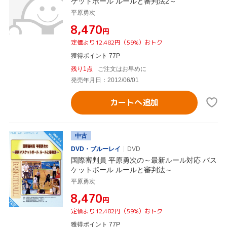
ケットボール ルールと審判法2～
平原勇次
¥8,470
円
定価より12,482円（59%）おトク
獲得ポイント 77P
残り1点
ご注文はお早めに
発売年月日：2012/06/01
カートへ追加
中古
DVD・ブルーレイ
DVD
国際審判員 平原勇次の～最新ルール対応 バス
ケットボール ルールと審判法～
平原勇次
¥8,470
円
定価より12,482円（59%）おトク
獲得ポイント 77P