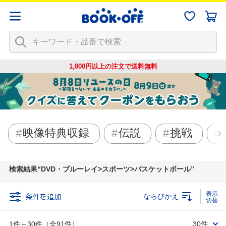
1,800円以上の注文で
送料無料
映像特典収録
伝説
挑戦
検索結果
DVD・ブルーレイ>スポーツ>バスケットボール
条件を追加
ならびかえ
1件～30件（全91件）
30件