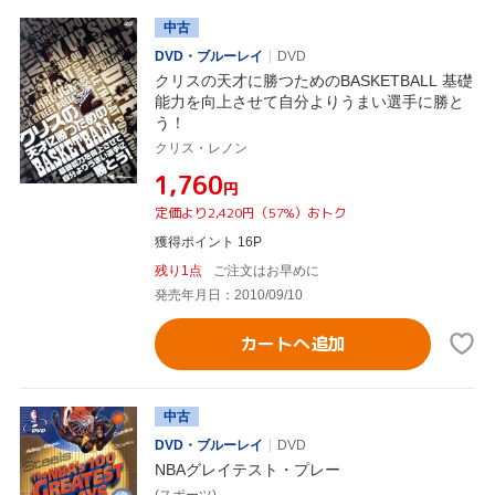
中古
DVD・ブルーレイ
DVD
クリスの天才に勝つためのBASKETBALL 基礎
能力を向上させて自分よりうまい選手に勝と
う！
クリス・レノン
¥1,760
円
定価より2,420円（57%）おトク
獲得ポイント 16P
残り1点
ご注文はお早めに
発売年月日：2010/09/10
カートへ追加
中古
DVD・ブルーレイ
DVD
NBAグレイテスト・プレー
(スポーツ)