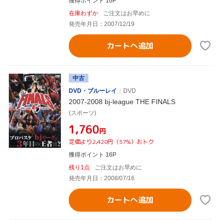
獲得ポイント 16P
在庫わずか
ご注文はお早めに
発売年月日：2007/12/19
カートへ追加
中古
DVD・ブルーレイ
DVD
2007-2008 bj-league THE FINALS
(スポーツ)
¥1,760
円
定価より2,420円（57%）おトク
獲得ポイント 16P
残り1点
ご注文はお早めに
発売年月日：2008/07/16
カートへ追加