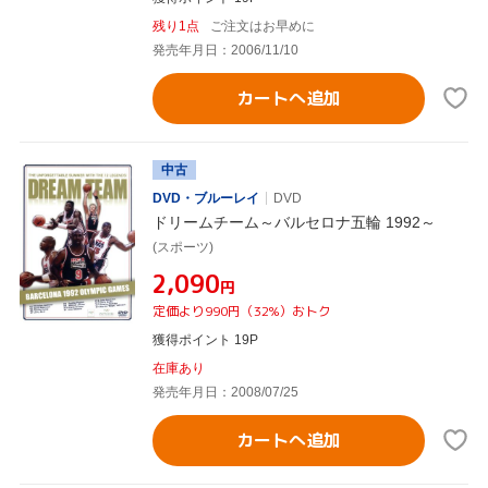
残り1点
ご注文はお早めに
発売年月日：2006/11/10
カートへ追加
中古
DVD・ブルーレイ
DVD
ドリームチーム～バルセロナ五輪 1992～
(スポーツ)
¥2,090
円
定価より990円（32%）おトク
獲得ポイント 19P
在庫あり
発売年月日：2008/07/25
カートへ追加