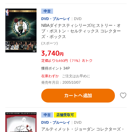
中古
DVD・ブルーレイ
DVD
NBAダイナスティシリーズ/ヒストリー・オ
ブ・ボストン・セルティックス コレクター
ズ・ボックス
(スポーツ)
¥3,740
円
定価より9,460円（71%）おトク
獲得ポイント 34P
在庫わずか
ご注文はお早めに
発売年月日：2005/10/07
カートへ追加
中古
店舗受取可
DVD・ブルーレイ
DVD
アルティメット・ジョーダン コレクターズ・