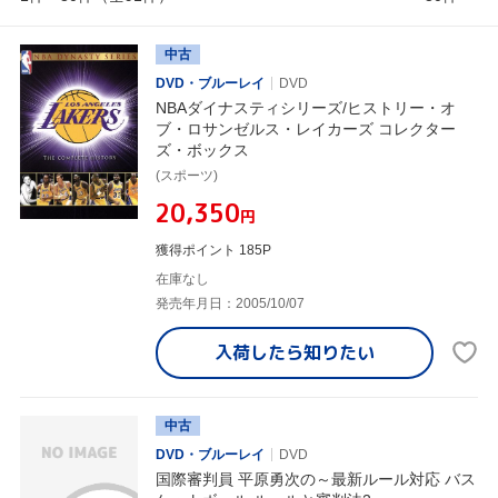
中古
DVD・ブルーレイ
DVD
NBAダイナスティシリーズ/ヒストリー・オ
ブ・ロサンゼルス・レイカーズ コレクター
ズ・ボックス
(スポーツ)
¥20,350
円
獲得ポイント 185P
在庫なし
発売年月日：2005/10/07
入荷したら
知りたい
中古
DVD・ブルーレイ
DVD
国際審判員 平原勇次の～最新ルール対応 バス