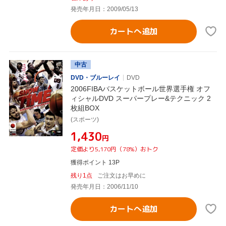
発売年月日：2009/05/13
カートへ追加
中古
DVD・ブルーレイ
DVD
2006FIBAバスケットボール世界選手権 オフ
ィシャルDVD スーパープレー&テクニック 2
枚組BOX
(スポーツ)
¥1,430
円
定価より5,170円（78%）おトク
獲得ポイント 13P
残り1点
ご注文はお早めに
発売年月日：2006/11/10
カートへ追加