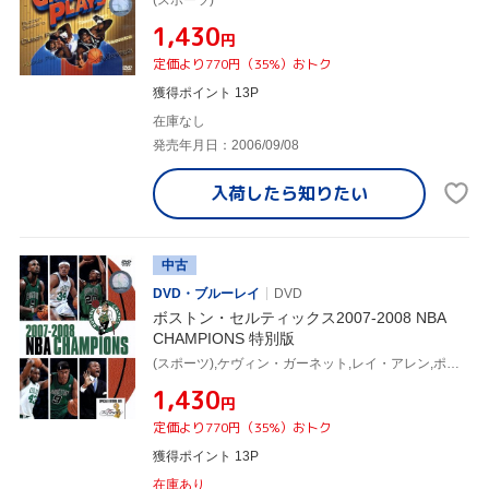
¥1,430
円
定価より770円（35%）おトク
獲得ポイント 13P
在庫なし
発売年月日：2006/09/08
入荷したら
知りたい
中古
DVD・ブルーレイ
DVD
ボストン・セルティックス2007-2008 NBA
CHAMPIONS 特別版
(スポーツ),ケヴィン・ガーネット,レイ・アレン,ポール・ピアース
¥1,430
円
定価より770円（35%）おトク
獲得ポイント 13P
在庫あり