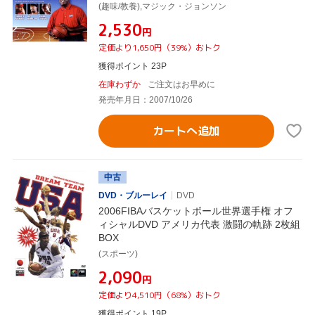
(趣味/教養),マジック・ジョンソン
¥2,530
円
定価より1,650円（39%）おトク
獲得ポイント 23P
在庫わずか
ご注文はお早めに
発売年月日：2007/10/26
カートへ追加
中古
DVD・ブルーレイ
DVD
2006FIBAバスケットボール世界選手権 オフ
ィシャルDVD アメリカ代表 激闘の軌跡 2枚組
BOX
(スポーツ)
¥2,090
円
定価より4,510円（68%）おトク
獲得ポイント 19P