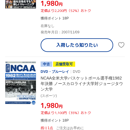
¥1,980
円
定価より2,200円（52%）おトク
獲得ポイント 18P
在庫なし
発売年月日：2007/11/09
入荷したら
知りたい
中古
店舗受取可
DVD・ブルーレイ
DVD
NCAA全米大学バスケットボール選手権1982
年決勝 ノースカロライナ大学対ジョージタウ
ン大学
(スポーツ)
¥1,980
円
定価より1,100円（35%）おトク
獲得ポイント 18P
残り1点
ご注文はお早めに