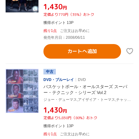
¥1,430
円
定価より770円（35%）おトク
獲得ポイント 13P
残り1点
ご注文はお早めに
発売年月日：2008/06/11
カートへ追加
中古
DVD・ブルーレイ
DVD
バスケットボール・オールスターズ スーパ
ー・テクニック・シリーズ Vol.2
ジョー・デューマス,アイザイア・トーマス,チャック・デイリー
¥1,430
円
定価より5,830円（80%）おトク
獲得ポイント 13P
残り1点
ご注文はお早めに