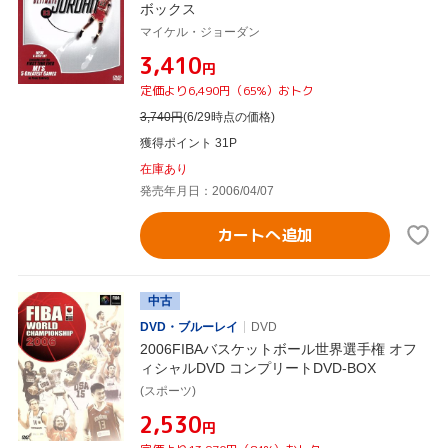
ボックス
マイケル・ジョーダン
¥3,410
円
定価より6,490円（65%）おトク
3,740
円
(6/29時点の価格)
獲得ポイント 31P
在庫あり
発売年月日：2006/04/07
カートへ追加
中古
DVD・ブルーレイ
DVD
2006FIBAバスケットボール世界選手権 オフ
ィシャルDVD コンプリートDVD-BOX
(スポーツ)
¥2,530
円