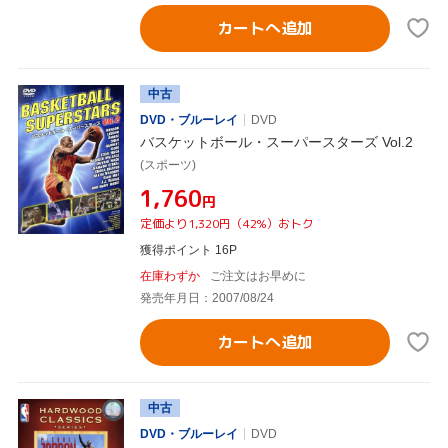
カートへ追加
中古
DVD・ブルーレイ
DVD
バスケットボール・スーパースターズ Vol.2
(スポーツ)
¥1,760
円
定価より1,320円（42%）おトク
獲得ポイント 16P
在庫わずか
ご注文はお早めに
発売年月日：2007/08/24
カートへ追加
中古
DVD・ブルーレイ
DVD