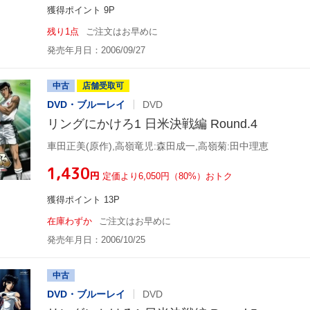
獲得ポイント 9P
残り1点
ご注文はお早めに
発売年月日：2006/09/27
中古
店舗受取可
DVD・ブルーレイ
DVD
リングにかけろ1 日米決戦編 Round.4
車田正美(原作),高嶺竜児:森田成一,高嶺菊:田中理恵
¥1,430
円
定価より6,050円（80%）おトク
獲得ポイント 13P
在庫わずか
ご注文はお早めに
発売年月日：2006/10/25
中古
DVD・ブルーレイ
DVD