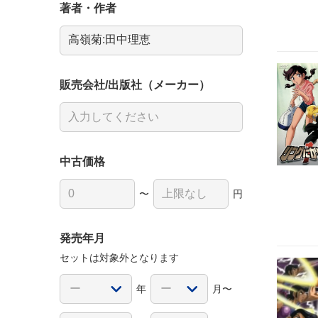
著者・作者
販売会社/出版社（メーカー）
中古価格
〜
円
発売年月
セットは対象外となります
年
月〜