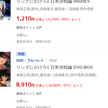
リングにかけろ1 日米決戦編 Round.5
車田正美(原作),高嶺竜児:森田成一,高嶺菊:田中理恵
¥1,210
円
定価より6,270円（83%）おトク
獲得ポイント 11P
在庫なし
発売年月日：2006/11/22
中古
DVD・ブルーレイ
DVD
リングにかけろ1 日米決戦編 DVD-BOX
車田正美(原作),森田成一(高嶺竜児),田中理恵(高嶺菊)
¥8,910
円
定価より18,590円（67%）おトク
獲得ポイント 81P
在庫なし
発売年月日：2007/09/12