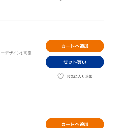
カートへ追加
車田正美(原作),黒田洋介(シリーズ構成),荒木伸吾(キャラクターデザイン),高嶺竜児:森田成一,高嶺菊:田中理恵,剣崎順:置鮎龍太郎,香取石松:草尾毅,志那虎一城:石川英郎
お気に入り追加
カートへ追加