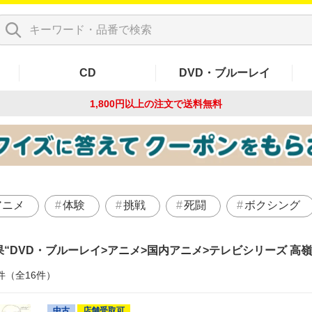
CD
DVD・ブルーレイ
1,800円以上の注文で
送料無料
アニメ
体験
挑戦
死闘
ボクシング
果
DVD・ブルーレイ>アニメ>国内アニメ>テレビシリーズ 高嶺
件（全16件）
中古
店舗受取可