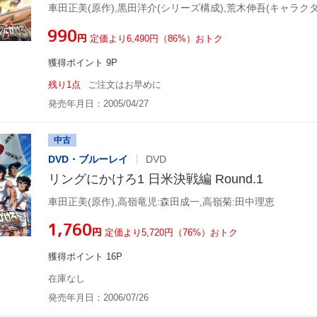
¥990
円
定価より6,490円（86%）おトク
獲得ポイント 9P
残り1点
ご注文はお早めに
発売年月日：2005/04/27
中古
DVD・ブルーレイ
DVD
リングにかけろ1 日米決戦編 Round.1
車田正美(原作),高嶺竜児:森田成一,高嶺菊:田中理恵
¥1,760
円
定価より5,720円（76%）おトク
獲得ポイント 16P
在庫なし
発売年月日：2006/07/26