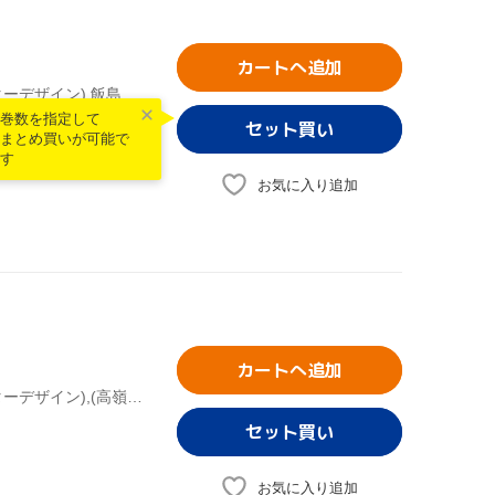
カートへ追加
車田正美(原作),黒田洋介(シリーズ構成),荒木伸吾(キャラクターデザイン),飯島由樹子(美術デザイン),高嶺竜児:森田成一,高嶺菊:田中理恵,剣崎順:置鮎龍太郎,香取石松:草尾毅
巻数を指定して
まとめ買いが可能で
す
お気に入り追加
カートへ追加
車田正美(原作),黒田洋介(シリーズ構成),荒木伸吾(キャラクターデザイン),(高嶺竜児)森田成一,高嶺菊:田中理恵,剣崎順:置鮎龍太郎,香取石松:草尾毅,志那虎一城:石川英郎
お気に入り追加