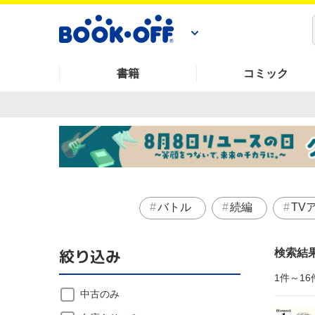
書籍
コミック
バトル
続編
TV
絞り込み
検索結
1件～16
中古のみ