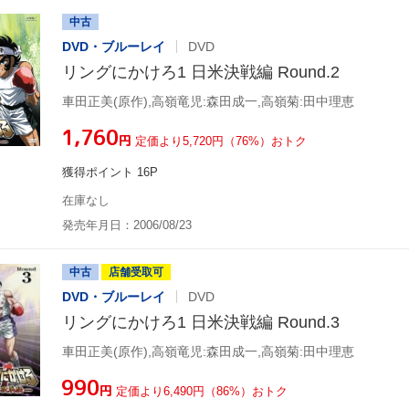
中古
DVD・ブルーレイ
DVD
リングにかけろ1 日米決戦編 Round.2
車田正美(原作),高嶺竜児:森田成一,高嶺菊:田中理恵
¥1,760
円
定価より5,720円（76%）おトク
獲得ポイント 16P
在庫なし
発売年月日：2006/08/23
中古
店舗受取可
DVD・ブルーレイ
DVD
リングにかけろ1 日米決戦編 Round.3
車田正美(原作),高嶺竜児:森田成一,高嶺菊:田中理恵
¥990
円
定価より6,490円（86%）おトク