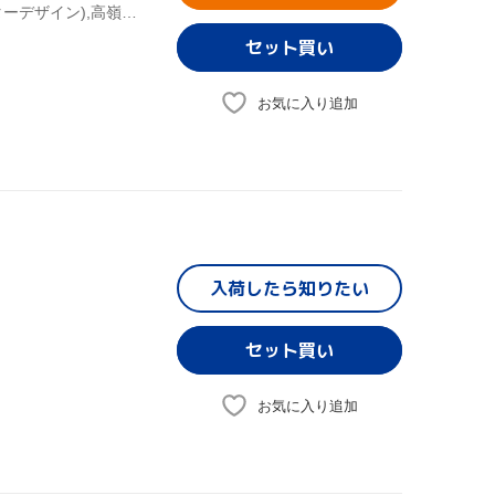
車田正美(原作),黒田洋介(シリーズ構成),荒木伸吾(キャラクターデザイン),高嶺竜児:森田成一,高嶺菊:田中理恵,剣崎順:置鮎龍太郎,香取石松:草尾毅,志那虎一城:石川英郎
お気に入り追加
入荷したら
知りたい
お気に入り追加