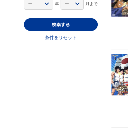
年
月まで
検索する
条件をリセット