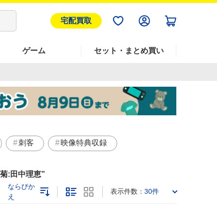
宅配買取
ゲーム
セット・まとめ買い
刺客
映像特典収録
菊:田中理恵
ならびか
表示件数：
30件
え