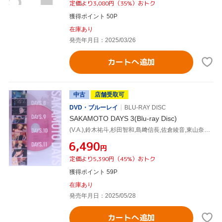
定価より3,080円（35%）おトク
獲得ポイント 50P
在庫あり
発売年月日：2025/03/26
カートへ追加
中古
店舗受取可
DVD・ブルーレイ
BLU-RAY DISC
SAKAMOTO DAYS 3(Blu-ray Disc)
(V.A.),鈴木祐斗,杉田智和,島﨑信長,佐倉綾音,東山奈央,森山洋,林ゆうき
¥6,490
円
定価より5,390円（45%）おトク
獲得ポイント 59P
在庫あり
発売年月日：2025/05/28
カートへ追加