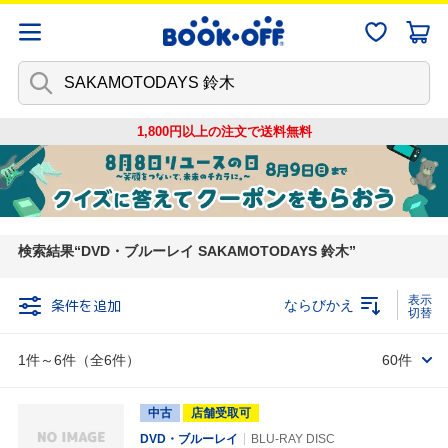
1,800円以上の注文で
送料無料
検索結果
DVD・ブルーレイ SAKAMOTODAYS 鈴木
条件を追加
ならびかえ
1件～6件（全6件）
60件
中古
店舗受取可
DVD・ブルーレイ
BLU-RAY DISC