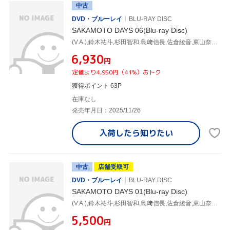
中古
DVD・ブルーレイ
BLU-RAY DISC
SAKAMOTO DAYS 06(Blu-ray Disc)
(V.A.),鈴木祐斗,杉田智和,島﨑信長,佐倉綾音,東山奈央,森山洋,林ゆうき
¥6,930
円
定価より4,950円（41%）おトク
獲得ポイント 63P
在庫なし
発売年月日：2025/11/26
入荷したら
知りたい
中古
店舗受取可
DVD・ブルーレイ
BLU-RAY DISC
SAKAMOTO DAYS 01(Blu-ray Disc)
(V.A.),鈴木祐斗,杉田智和,島﨑信長,佐倉綾音,東山奈央,森山洋,林ゆうき
¥5,500
円