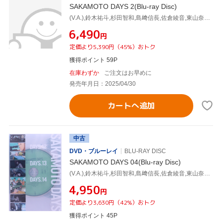
SAKAMOTO DAYS 2(Blu-ray Disc)
(V.A.),鈴木祐斗,杉田智和,島﨑信長,佐倉綾音,東山奈央,森山洋,林ゆうき
¥6,490
円
定価より5,390円（45%）おトク
獲得ポイント 59P
在庫わずか
ご注文はお早めに
発売年月日：2025/04/30
カートへ追加
中古
DVD・ブルーレイ
BLU-RAY DISC
SAKAMOTO DAYS 04(Blu-ray Disc)
(V.A.),鈴木祐斗,杉田智和,島﨑信長,佐倉綾音,東山奈央,森山洋,林ゆうき
¥4,950
円
定価より3,630円（42%）おトク
獲得ポイント 45P