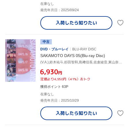
在庫なし
発売年月日：2025/09/24
入荷したら
知りたい
中古
DVD・ブルーレイ
BLU-RAY DISC
SAKAMOTO DAYS 05(Blu-ray Disc)
(V.A.),鈴木祐斗,杉田智和,島﨑信長,佐倉綾音,東山奈央,森山洋,林ゆうき
¥6,930
円
定価より4,950円（41%）おトク
獲得ポイント 63P
在庫なし
発売年月日：2025/10/29
入荷したら
知りたい