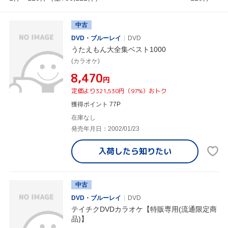
中古
DVD・ブルーレイ
DVD
うたえもん大全集ベスト1000
(カラオケ)
¥8,470
円
定価より321,530円（97%）おトク
獲得ポイント 77P
在庫なし
発売年月日：2002/01/23
入荷したら
知りたい
中古
DVD・ブルーレイ
DVD
テイチクDVDカラオケ【特販専用(流通限定商
品)】