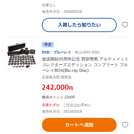
在庫なし
発売年月日：2004/05/28
入荷したら
知りたい
中古
DVD・ブルーレイ
BLU-RAY DISC
放送開始35周年記念 西部警察 アルティメット
コレクターズエディション コンプリート ブル
ーレイBOX(Blu-ray Disc)
石原裕次郎,渡哲也
¥242,000
円
獲得ポイント 2200P
在庫わずか
ご注文はお早めに
発売年月日：2014/03/19
カートへ追加