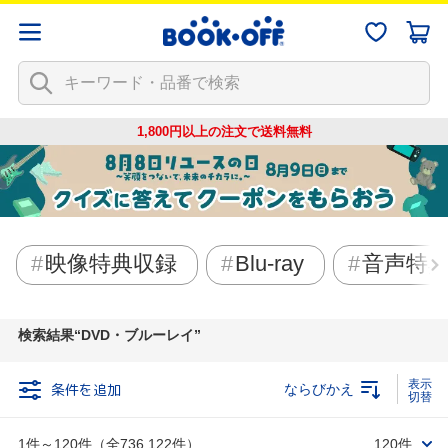
1,800円以上の注文で
送料無料
映像特典収録
Blu-ray
音声特
検索結果
DVD・ブルーレイ
条件を追加
ならびかえ
1件～120件（全736,122件）
120件