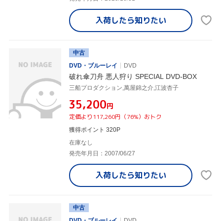
入荷したら
知りたい
中古
DVD・ブルーレイ
DVD
破れ傘刀舟 悪人狩り SPECIAL DVD-BOX
三船プロダクション,萬屋錦之介,江波杏子
¥35,200
円
定価より117,260円（76%）おトク
獲得ポイント 320P
在庫なし
発売年月日：2007/06/27
入荷したら
知りたい
中古
DVD・ブルーレイ
DVD