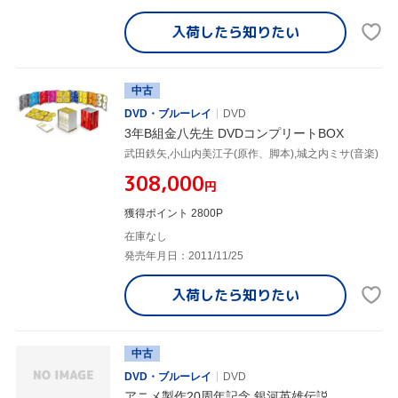
入荷したら
知りたい
中古
DVD・ブルーレイ
DVD
3年B組金八先生 DVDコンプリートBOX
武田鉄矢,小山内美江子(原作、脚本),城之内ミサ(音楽)
¥308,000
円
獲得ポイント 2800P
在庫なし
発売年月日：2011/11/25
入荷したら
知りたい
中古
DVD・ブルーレイ
DVD
アニメ製作20周年記念 銀河英雄伝説