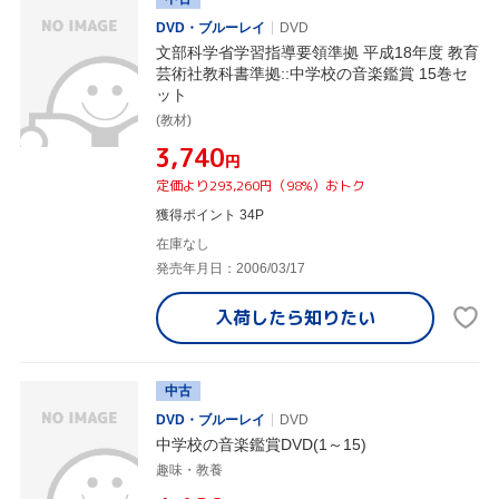
DVD・ブルーレイ
DVD
文部科学省学習指導要領準拠 平成18年度 教育
芸術社教科書準拠::中学校の音楽鑑賞 15巻セ
ット
(教材)
¥3,740
円
定価より293,260円（98%）おトク
獲得ポイント 34P
在庫なし
発売年月日：2006/03/17
入荷したら
知りたい
中古
DVD・ブルーレイ
DVD
中学校の音楽鑑賞DVD(1～15)
趣味・教養