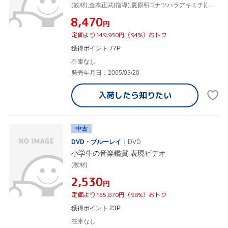
(教材),金本正武(指導),夏原明□[ナツハラアキミチ](監修)
¥8,470
円
定価より149,930円（94%）おトク
獲得ポイント 77P
在庫なし
発売年月日：2005/03/20
入荷したら
知りたい
中古
DVD・ブルーレイ
DVD
小学生の音楽鑑賞 表現ビデオ
(教材)
¥2,530
円
定価より155,870円（98%）おトク
獲得ポイント 23P
在庫なし