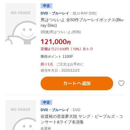
中古
DVD・ブルーレイ
BLU-RAY DISC
男はつらいよ 全50作ブルーレイボックス(Blu-
ray Disc)
(関連)男はつらいよ,(邦画)
¥121,000
円
定価より27,500円（18%）おトク
獲得ポイント 1100P
残り1点
ご注文はお早めに
発売年月日：2020/12/23
カートへ追加
中古
DVD・ブルーレイ
DVD
佐渡裕の音楽夢大陸 ヤング・ピープルズ・コ
ンサート&ライブ名演集
佐渡裕