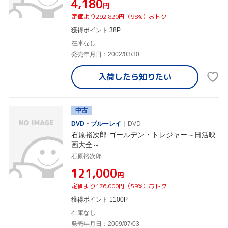
¥4,180
円
定価より292,820円（98%）おトク
獲得ポイント 38P
在庫なし
発売年月日：2002/03/30
入荷したら
知りたい
中古
DVD・ブルーレイ
DVD
石原裕次郎 ゴールデン・トレジャー～日活映
画大全～
石原裕次郎
¥121,000
円
定価より176,000円（59%）おトク
獲得ポイント 1100P
在庫なし
発売年月日：2009/07/03