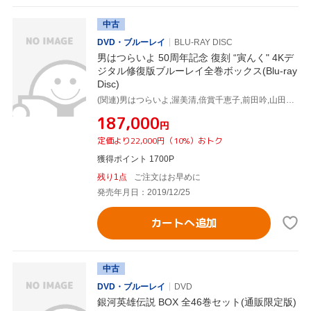
中古
DVD・ブルーレイ
BLU-RAY DISC
男はつらいよ 50周年記念 復刻 “寅んく" 4Kデ
ジタル修復版ブルーレイ全巻ボックス(Blu-ray
Disc)
(関連)男はつらいよ,渥美清,倍賞千恵子,前田吟,山田洋次(原作、脚本),山本直純(音楽)
¥187,000
円
定価より22,000円（10%）おトク
獲得ポイント 1700P
残り1点
ご注文はお早めに
発売年月日：2019/12/25
カートへ追加
中古
DVD・ブルーレイ
DVD
銀河英雄伝説 BOX 全46巻セット(通販限定版)