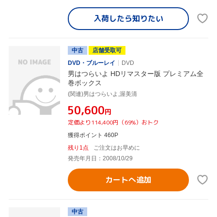
入荷したら
知りたい
中古
店舗受取可
DVD・ブルーレイ
DVD
男はつらいよ HDリマスター版 プレミアム全
巻ボックス
(関連)男はつらいよ,渥美清
¥50,600
円
定価より114,400円（69%）おトク
獲得ポイント 460P
残り1点
ご注文はお早めに
発売年月日：2008/10/29
カートへ追加
中古