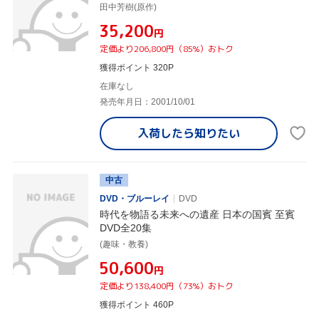
田中芳樹(原作)
¥35,200
円
定価より206,800円（85%）おトク
獲得ポイント 320P
在庫なし
発売年月日：2001/10/01
入荷したら
知りたい
中古
DVD・ブルーレイ
DVD
時代を物語る未来への遺産 日本の国賓 至賓
DVD全20集
(趣味・教養)
¥50,600
円
定価より138,400円（73%）おトク
獲得ポイント 460P