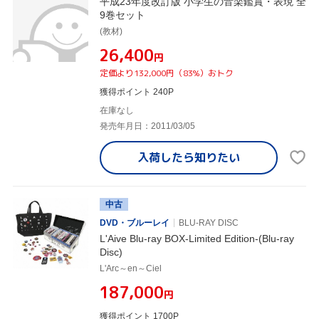
平成23年度改訂版 小学生の音楽鑑賞・表現 全
9巻セット
(教材)
¥26,400
円
定価より132,000円（83%）おトク
獲得ポイント 240P
在庫なし
発売年月日：2011/03/05
入荷したら
知りたい
中古
DVD・ブルーレイ
BLU-RAY DISC
L'Aive Blu-ray BOX-Limited Edition-(Blu-ray
Disc)
L'Arc～en～Ciel
¥187,000
円
獲得ポイント 1700P