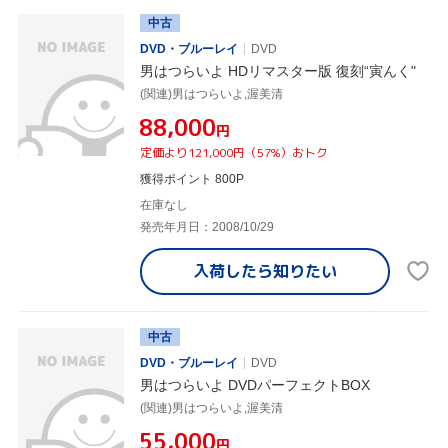
中古
DVD・ブルーレイ
DVD
男はつらいよ HDリマスター版 復刻“寅んく"
(関連)男はつらいよ,渥美清
¥88,000
円
定価より121,000円（57%）おトク
獲得ポイント 800P
在庫なし
発売年月日：2008/10/29
入荷したら
知りたい
中古
DVD・ブルーレイ
DVD
男はつらいよ DVDパーフェクトBOX
(関連)男はつらいよ,渥美清
¥55,000
円