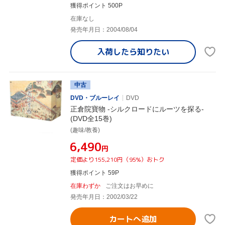
獲得ポイント 500P
在庫なし
発売年月日：2004/08/04
入荷したら
知りたい
中古
DVD・ブルーレイ
DVD
正倉院寶物 -シルクロードにルーツを探る-
(DVD全15巻)
(趣味/教養)
¥6,490
円
定価より155,210円（95%）おトク
獲得ポイント 59P
在庫わずか
ご注文はお早めに
発売年月日：2002/03/22
カートへ追加