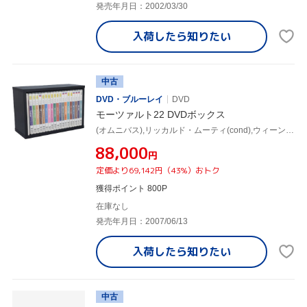
発売年月日：2002/03/30
入荷したら
知りたい
中古
DVD・ブルーレイ
DVD
モーツァルト22 DVDボックス
(オムニバス),リッカルド・ムーティ(cond),ウィーン・フィルハーモニー管弦楽団,アイヴォー・ボルトン(cond),ザルツブルク・モーツァルテウム管弦楽団,トーマス・ヘンゲルブロック(cond),バルタザール=ノイマン・アンサンブル,エリーザベト・フックス(cond)
¥88,000
円
定価より69,142円（43%）おトク
獲得ポイント 800P
在庫なし
発売年月日：2007/06/13
入荷したら
知りたい
中古