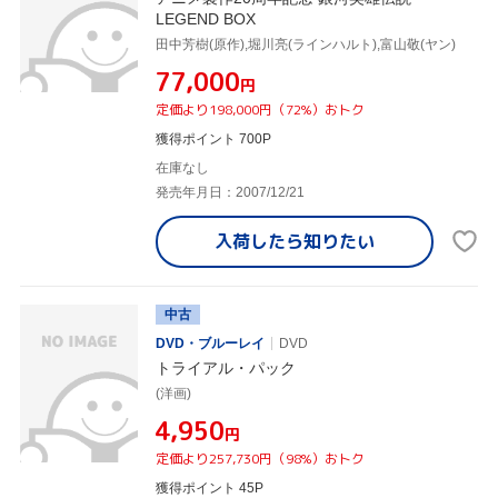
LEGEND BOX
田中芳樹(原作),堀川亮(ラインハルト),富山敬(ヤン)
¥77,000
円
定価より198,000円（72%）おトク
獲得ポイント 700P
在庫なし
発売年月日：2007/12/21
入荷したら
知りたい
中古
DVD・ブルーレイ
DVD
トライアル・パック
(洋画)
¥4,950
円
定価より257,730円（98%）おトク
獲得ポイント 45P