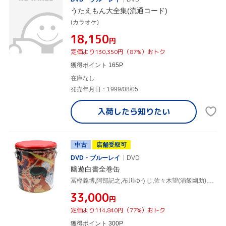
うたえもん大全集(流通コード)
(カラオケ)
¥18,150
円
定価より130,350円（87%）おトク
獲得ポイント 165P
在庫なし
発売年月日：1999/08/05
入荷したら
知りたい
中古
店舗受取可
DVD・ブルーレイ
DVD
幽遊白書全巻缶
冨樫義博,阿部記之,布川ゆうじ,佐々木望(浦飯幽助),千葉繁(桑原和真),檜山修之(飛影),緒方恵美(蔵馬),天野由梨(雪村螢子)
¥33,000
円
定価より114,840円（77%）おトク
獲得ポイント 300P