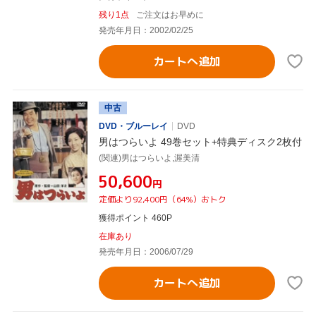
残り1点
ご注文はお早めに
発売年月日：2002/02/25
カートへ追加
中古
DVD・ブルーレイ
DVD
男はつらいよ 49巻セット+特典ディスク2枚付
(関連)男はつらいよ,渥美清
¥50,600
円
定価より92,400円（64%）おトク
獲得ポイント 460P
在庫あり
発売年月日：2006/07/29
カートへ追加