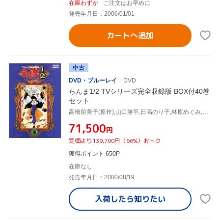
在庫わずか
ご注文はお早めに
発売年月日：2006/01/01
カートへ追加
中古
DVD・ブルーレイ
DVD
らんま1/2 TVシリーズ完全収録版 BOX付40巻
セット
高橋留美子(原作),山口勝平,日高のり子,林原めぐみ,井上喜久子
¥71,500
円
定価より139,700円（66%）おトク
獲得ポイント 650P
在庫なし
発売年月日：2000/08/19
入荷したら
知りたい