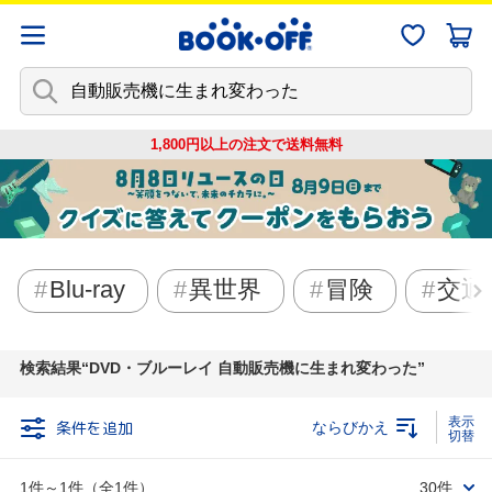
1,800円以上の注文で
送料無料
Blu-ray
異世界
冒険
交通
検索結果
DVD・ブルーレイ 自動販売機に生まれ変わった
条件を追加
ならびかえ
1件～1件（全1件）
30件