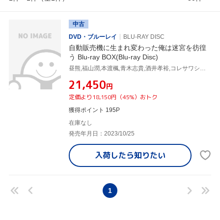
中古
DVD・ブルーレイ
BLU-RAY DISC
自動販売機に生まれ変わった俺は迷宮を彷徨
う Blu-ray BOX(Blu-ray Disc)
昼熊,福山潤,本渡楓,青木志貴,酒井孝裕,コレサワシゲユキ,浦木裕太,高橋慶多
¥21,450
円
定価より18,150円（45%）おトク
獲得ポイント 195P
在庫なし
発売年月日：2023/10/25
入荷したら
知りたい
1