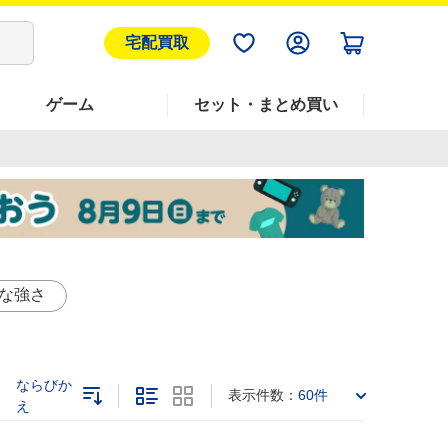
宅配買取
ゲーム
セット・まとめ買い
な強さ
ならびか
表示件数：
60件
え