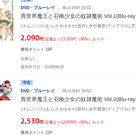
DVD・ブルーレイ
BLU-RAY DISC
異世界魔王と召喚少女の奴隷魔術 Vol.1(Blu-ray D
¥2,090
円
定価より13,310円（86%）おトク
獲得ポイント 19P
在庫なし
発売年月日：2018/09/28
中古
DVD・ブルーレイ
BLU-RAY DISC
異世界魔王と召喚少女の奴隷魔術 Vol.2(Blu-ray D
¥2,530
円
定価より12,870円（83%）おトク
獲得ポイント 23P