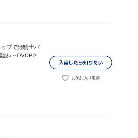
ラップで姫騎士パ
設♪～DVDPG
入荷したら
知りたい
お気に入り追加