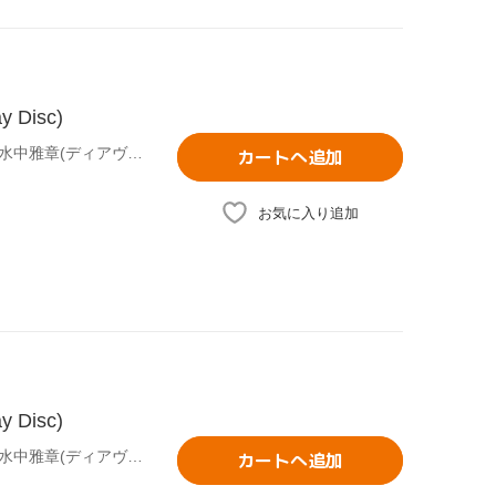
Disc)
(オムニバス),むらさきゆきや(原作),鶴崎貴大(原作イラスト),水中雅章(ディアヴロ),芹澤優(シェラ・L・グリーンウッド),和氣あず未(レム・ガレウ),金子志津枝(キャラクターデザイン),加藤裕介(音楽)
カートへ追加
お気に入り追加
Disc)
(オムニバス),むらさきゆきや(原作),鶴崎貴大(原作イラスト),水中雅章(ディアヴロ),芹澤優(シェラ・L・グリーンウッド),和氣あず未(レム・ガレウ),金子志津枝(キャラクターデザイン),加藤裕介(音楽)
カートへ追加