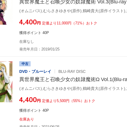
異世界魔王と召喚少女の奴隷魔術 Vol.3(Blu-ray D
¥4,400
円
定価より11,000円（71%）おトク
獲得ポイント 40P
在庫なし
発売年月日：2019/01/25
中古
DVD・ブルーレイ
BLU-RAY DISC
異世界魔王と召喚少女の奴隷魔術Ω Vol.1(Blu-ray 
¥4,400
円
定価より5,500円（55%）おトク
獲得ポイント 40P
在庫あり
発売年月日：2021/06/25