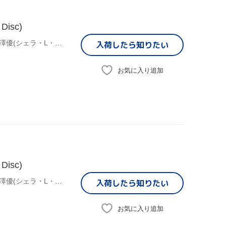
isc)
(オムニバス),むらさきゆきや(原作),水中雅章(ディアヴロ),芹澤優(シェラ・L・グリーンウッド),和氣あず未(レム・ガレウ),金子志津枝(キャラクターデザイン),加藤裕介(音楽)
入荷したら
知りたい
お気に入り追加
isc)
(オムニバス),むらさきゆきや(原作),水中雅章(ディアヴロ),芹澤優(シェラ・L・グリーンウッド),和氣あず未(レム・ガレウ),金子志津枝(キャラクターデザイン),加藤裕介(音楽)
入荷したら
知りたい
お気に入り追加