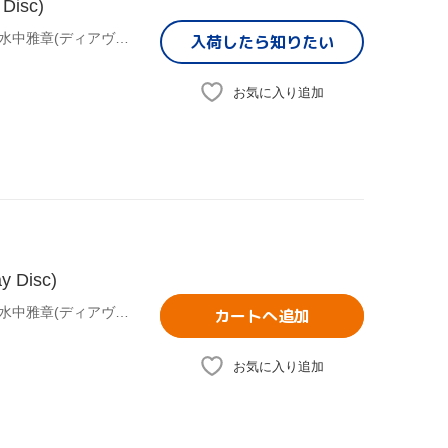
isc)
(オムニバス),むらさきゆきや(原作),鶴崎貴大(原作イラスト),水中雅章(ディアヴロ),芹澤優(シェラ・L・グリーンウッド),和氣あず未(レム・ガレウ),金子志津枝(キャラクターデザイン),加藤裕介(音楽)
入荷したら
知りたい
お気に入り追加
Disc)
(オムニバス),むらさきゆきや(原作),鶴崎貴大(原作イラスト),水中雅章(ディアヴロ),芹澤優(シェラ・L・グリーンウッド),和氣あず未(レム・ガレウ),加藤裕介(音楽),金子志津枝(キャラクターデザイン)
カートへ追加
お気に入り追加