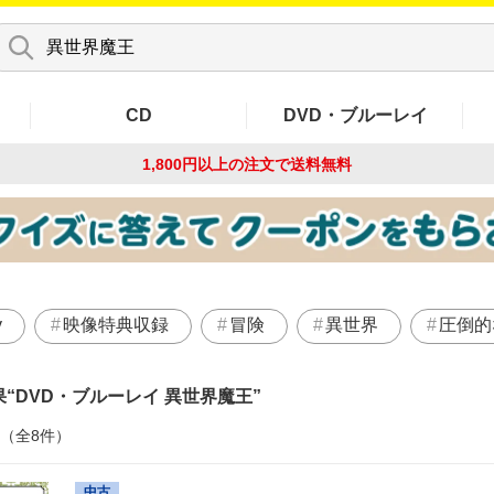
CD
DVD・ブルーレイ
1,800円以上の注文で
送料無料
y
映像特典収録
冒険
異世界
圧倒的
果
DVD・ブルーレイ 異世界魔王
件（全8件）
中古