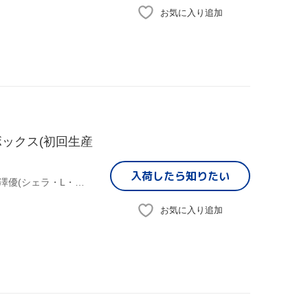
お気に入り追加
ックス(初回生産
入荷したら
知りたい
(オムニバス),むらさきゆきや(原作),水中雅章(ディアヴロ),芹澤優(シェラ・L・グリーンウッド),和氣あず未(レム・ガレウ),原由実(アリシア・クリステラ),金子志津枝(キャラクターデザイン),加藤裕介(音楽)
お気に入り追加