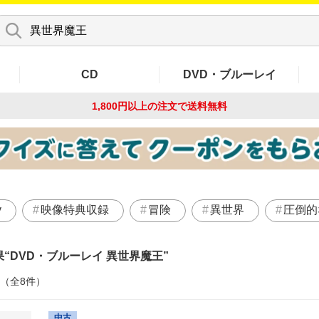
CD
DVD・ブルーレイ
1,800円以上の注文で
送料無料
y
映像特典収録
冒険
異世界
圧倒的
果
DVD・ブルーレイ 異世界魔王
件（全8件）
中古