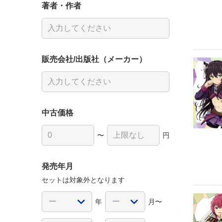
著者・作者
販売会社/出版社（メーカー）
中古価格
〜
円
発売年月
セットは対象外となります
年
月〜