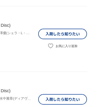
isc)
(オムニバス),むらさきゆきや(原作),水中雅章(ディアヴロ),芹澤優(シェラ・L・グリーンウッド),和氣あず未(レム・ガレウ),金子志津枝(キャラクターデザイン),加藤裕介(音楽)
入荷したら
知りたい
お気に入り追加
isc)
(オムニバス),むらさきゆきや(原作),鶴崎貴大(原作イラスト),水中雅章(ディアヴロ),芹澤優(シェラ・L・グリーンウッド),和氣あず未(レム・ガレウ),金子志津枝(キャラクターデザイン),加藤裕介(音楽)
入荷したら
知りたい