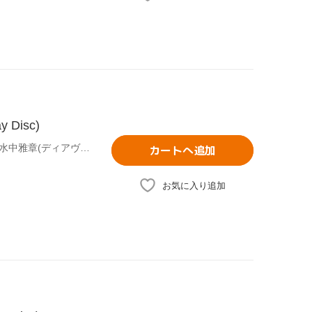
Disc)
(オムニバス),むらさきゆきや(原作),鶴崎貴大(原作イラスト),水中雅章(ディアヴロ),芹澤優(シェラ・L・グリーンウッド),和氣あず未(レム・ガレウ),金子志津枝(キャラクターデザイン),加藤裕介(音楽)
カートへ追加
お気に入り追加