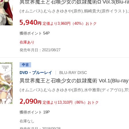
異世界魔王と召喚少女の奴隷魔術Ω Vol.3(Blu-ray 
¥5,940
円
定価より3,960円（40%）おトク
獲得ポイント 54P
在庫あり
発売年月日：2021/08/27
中古
DVD・ブルーレイ
BLU-RAY DISC
異世界魔王と召喚少女の奴隷魔術 Vol.1(Blu-ray D
¥2,090
円
定価より13,310円（86%）おトク
獲得ポイント 19P
在庫なし
発売年月日：2018/09/28