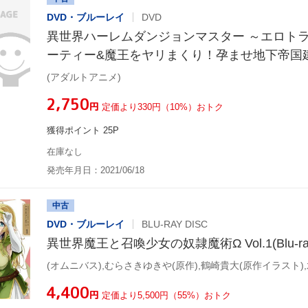
DVD・ブルーレイ
DVD
異世界ハーレムダンジョンマスター ～エロト
ーティー&魔王をヤリまくり！孕ませ地下帝国建
(アダルトアニメ)
¥2,750
円
定価より330円（10%）おトク
獲得ポイント 25P
在庫なし
発売年月日：2021/06/18
中古
DVD・ブルーレイ
BLU-RAY DISC
異世界魔王と召喚少女の奴隷魔術Ω Vol.1(Blu-ray 
¥4,400
円
定価より5,500円（55%）おトク