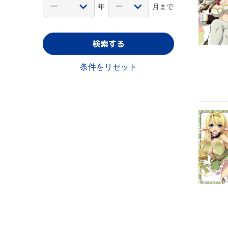
年
月まで
検索する
条件をリセット