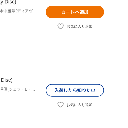
Disc)
(オムニバス),むらさきゆきや(原作),鶴崎貴大(原作イラスト),水中雅章(ディアヴロ),芹澤優(シェラ・L・グリーンウッド),和氣あず未(レム・ガレウ),金子志津枝(キャラクターデザイン),加藤裕介(音楽)
カートへ追加
お気に入り追加
isc)
(オムニバス),むらさきゆきや(原作),水中雅章(ディアヴロ),芹澤優(シェラ・L・グリーンウッド),和氣あず未(レム・ガレウ),金子志津枝(キャラクターデザイン),加藤裕介(音楽)
入荷したら
知りたい
お気に入り追加