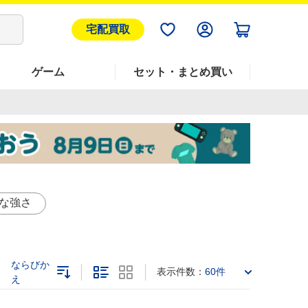
宅配買取
ゲーム
セット・まとめ買い
な強さ
ならびか
表示件数：
60件
え