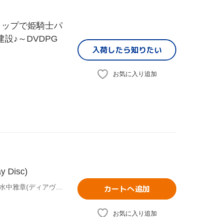
ラップで姫騎士パ
設♪～DVDPG
入荷したら
知りたい
お気に入り追加
Disc)
(オムニバス),むらさきゆきや(原作),鶴崎貴大(原作イラスト),水中雅章(ディアヴロ),芹澤優(シェラ・L・グリーンウッド),和氣あず未(レム・ガレウ),加藤裕介(音楽),金子志津枝(キャラクターデザイン)
カートへ追加
お気に入り追加