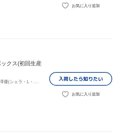
お気に入り追加
ックス(初回生産
入荷したら
知りたい
(オムニバス),むらさきゆきや(原作),水中雅章(ディアヴロ),芹澤優(シェラ・L・グリーンウッド),和氣あず未(レム・ガレウ),原由実(アリシア・クリステラ),金子志津枝(キャラクターデザイン),加藤裕介(音楽)
お気に入り追加