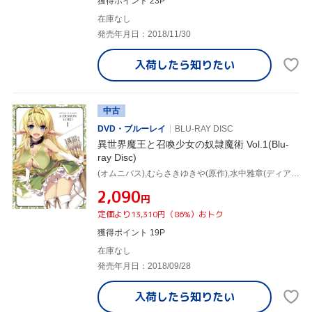
獲得ポイント 23P
在庫なし
発売年月日：2018/11/30
入荷したら
知りたい
中古
DVD・ブルーレイ
BLU-RAY DISC
異世界魔王と召喚少女の奴隷魔術 Vol.1(Blu-
ray Disc)
(オムニバス),むらさきゆきや(原作),水中雅章(ディアヴロ),芹澤優(シェラ・L・グリーンウッド),和氣あず未(レム・ガレウ),金子志津枝(キャラクターデザイン),加藤裕介(音楽)
¥2,090
円
定価より13,310円（86%）おトク
獲得ポイント 19P
在庫なし
発売年月日：2018/09/28
入荷したら
知りたい