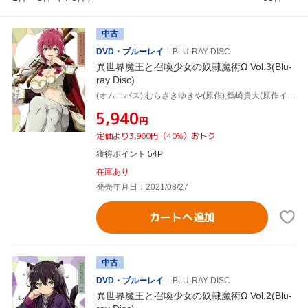
中古
DVD・ブルーレイ
BLU-RAY DISC
異世界魔王と召喚少女の奴隷魔術Ω Vol.3(Blu-
ray Disc)
(オムニバス),むらさきゆきや(原作),鶴崎貴大(原作イラスト),水中雅章(ディアヴロ),芹澤優(シェラ・L・グリーンウッド),和氣あず未(レム・ガレウ),金子志津枝(キャラクターデザイン),加藤裕介(音楽)
¥5,940
円
定価より3,960円（40%）おトク
獲得ポイント 54P
在庫あり
発売年月日：2021/08/27
カートへ追加
中古
DVD・ブルーレイ
BLU-RAY DISC
異世界魔王と召喚少女の奴隷魔術Ω Vol.2(Blu-