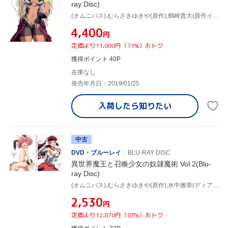
ray Disc)
(オムニバス),むらさきゆきや(原作),鶴崎貴大(原作イラスト),水中雅章(ディアヴロ),芹澤優(シェラ・L・グリーンウッド),和氣あず未(レム・ガレウ),金子志津枝(キャラクターデザイン),加藤裕介(音楽)
¥4,400
円
定価より11,000円（71%）おトク
獲得ポイント 40P
在庫なし
発売年月日：2019/01/25
入荷したら
知りたい
中古
DVD・ブルーレイ
BLU-RAY DISC
異世界魔王と召喚少女の奴隷魔術 Vol.2(Blu-
ray Disc)
(オムニバス),むらさきゆきや(原作),水中雅章(ディアヴロ),芹澤優(シェラ・L・グリーンウッド),和氣あず未(レム・ガレウ),金子志津枝(キャラクターデザイン),加藤裕介(音楽)
¥2,530
円
定価より12,870円（83%）おトク