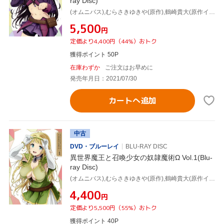
ray Disc)
(オムニバス),むらさきゆきや(原作),鶴崎貴大(原作イラスト),水中雅章(ディアヴロ),芹澤優(シェラ・L・グリーンウッド),和氣あず未(レム・ガレウ),金子志津枝(キャラクターデザイン),加藤裕介(音楽)
¥5,500
円
定価より4,400円（44%）おトク
獲得ポイント 50P
在庫わずか
ご注文はお早めに
発売年月日：2021/07/30
カートへ追加
中古
DVD・ブルーレイ
BLU-RAY DISC
異世界魔王と召喚少女の奴隷魔術Ω Vol.1(Blu-
ray Disc)
(オムニバス),むらさきゆきや(原作),鶴崎貴大(原作イラスト),水中雅章(ディアヴロ),芹澤優(シェラ・L・グリーンウッド),和氣あず未(レム・ガレウ),加藤裕介(音楽),金子志津枝(キャラクターデザイン)
¥4,400
円
定価より5,500円（55%）おトク
獲得ポイント 40P