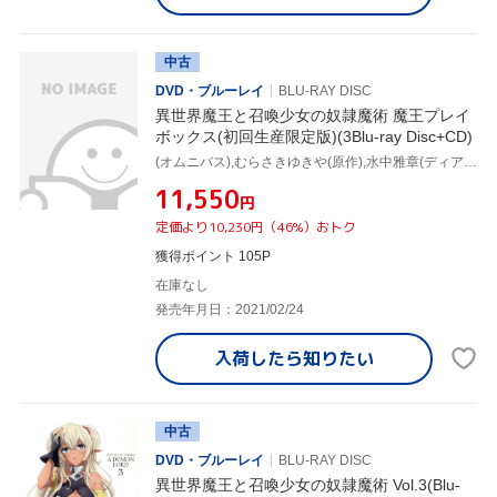
中古
DVD・ブルーレイ
BLU-RAY DISC
異世界魔王と召喚少女の奴隷魔術 魔王プレイ
ボックス(初回生産限定版)(3Blu-ray Disc+CD)
(オムニバス),むらさきゆきや(原作),水中雅章(ディアヴロ),芹澤優(シェラ・L・グリーンウッド),和氣あず未(レム・ガレウ),原由実(アリシア・クリステラ),金子志津枝(キャラクターデザイン),加藤裕介(音楽)
¥11,550
円
定価より10,230円（46%）おトク
獲得ポイント 105P
在庫なし
発売年月日：2021/02/24
入荷したら
知りたい
中古
DVD・ブルーレイ
BLU-RAY DISC
異世界魔王と召喚少女の奴隷魔術 Vol.3(Blu-