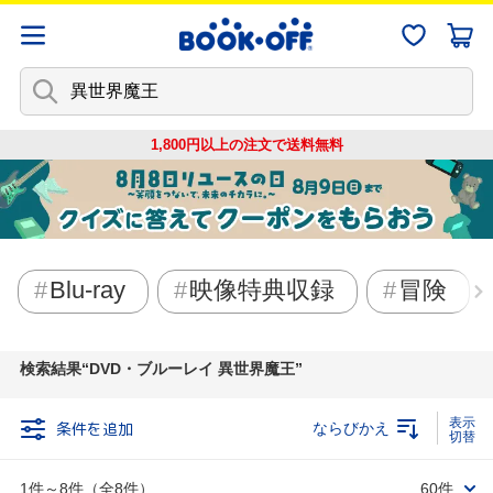
1,800円以上の注文で
送料無料
Blu-ray
映像特典収録
冒険
検索結果
DVD・ブルーレイ 異世界魔王
条件を追加
ならびかえ
1件～8件（全8件）
60件