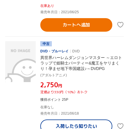
在庫あり
発売年月日：2021/06/25
カートへ追加
中古
DVD・ブルーレイ
DVD
異世界ハーレムダンジョンマスター ～エロト
ラップで姫騎士パーティー&魔王をヤリまく
り！孕ませ地下帝国建設♪～DVDPG
(アダルトアニメ)
¥2,750
円
定価より330円（10%）おトク
獲得ポイント 25P
在庫なし
発売年月日：2021/06/18
入荷したら
知りたい