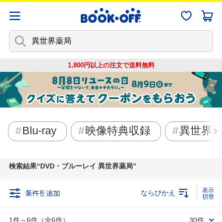
1,800円以上の注文で
送料無料
Blu-ray
映像特典収録
異世界
検索結果
DVD・ブルーレイ 異世界薬局
条件を追加
ならびかえ
1件～6件（全6件）
30件