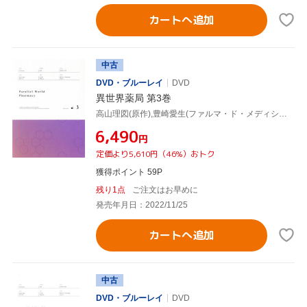
カートへ追加
中古
DVD・ブルーレイ
DVD
異世界薬局 第3巻
高山理図(原作),豊崎愛生(ファルマ・ド・メディシス),上田麗奈(エレオノール・ボヌフォワ),本渡楓(シャルロット・ソレル),伊藤静(エリザベート二世),松本麻友子(キャラクターデザイン),加藤達也(音楽),宝野聡史(音楽)
¥6,490
円
定価より5,610円（46%）おトク
獲得ポイント 59P
残り1点
ご注文はお早めに
発売年月日：2022/11/25
カートへ追加
中古
DVD・ブルーレイ
DVD