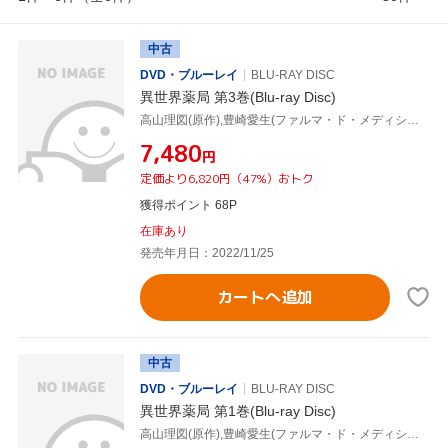
中古
DVD・ブルーレイ
BLU-RAY DISC
異世界薬局 第3巻(Blu-ray Disc)
高山理図(原作),豊崎愛生(ファルマ・ド・メディシス),上田麗奈(エレオノール・ボヌフォワ),本渡楓(シャルロット・ソレル),伊藤静(エリザベート二世),松本麻友子(キャラクターデザイン),加藤達也(音楽),宝野聡史(音楽)
¥7,480
円
定価より6,820円（47%）おトク
獲得ポイント 68P
在庫あり
発売年月日：2022/11/25
カートへ追加
中古
DVD・ブルーレイ
BLU-RAY DISC
異世界薬局 第1巻(Blu-ray Disc)
高山理図(原作),豊崎愛生(ファルマ・ド・メディシス),上田麗奈(エレオノール・ボヌフォワ),本渡楓(シャルロット・ソレル),伊藤静(エリザベート二世),松本麻友子(キャラクターデザイン),加藤達也(音楽),宝野聡史(音楽)