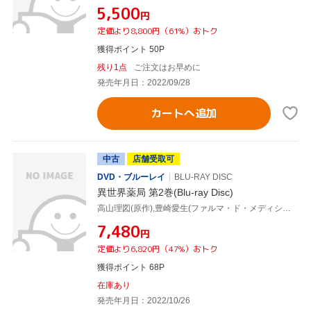
¥5,500
円
定価より8,800円（61%）おトク
獲得ポイント 50P
残り1点
ご注文はお早めに
発売年月日：2022/09/28
カートへ追加
中古
店舗受取可
DVD・ブルーレイ
BLU-RAY DISC
異世界薬局 第2巻(Blu-ray Disc)
高山理図(原作),豊崎愛生(ファルマ・ド・メディシス),上田麗奈(エレオノール・ボヌフォワ),本渡楓(シャルロット・ソレル),伊藤静(エリザベート二世),松本麻友子(キャラクターデザイン),加藤達也(音楽),宝野聡史(音楽)
¥7,480
円
定価より6,820円（47%）おトク
獲得ポイント 68P
在庫あり
発売年月日：2022/10/26