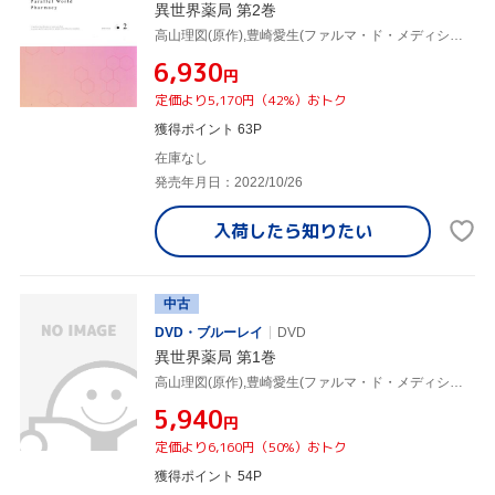
異世界薬局 第2巻
高山理図(原作),豊崎愛生(ファルマ・ド・メディシス),上田麗奈(エレオノール・ボヌフォワ),本渡楓(シャルロット・ソレル),伊藤静(エリザベート二世),松本麻友子(キャラクターデザイン),加藤達也(音楽),宝野聡史(音楽)
¥6,930
円
定価より5,170円（42%）おトク
獲得ポイント 63P
在庫なし
発売年月日：2022/10/26
入荷したら
知りたい
中古
DVD・ブルーレイ
DVD
異世界薬局 第1巻
高山理図(原作),豊崎愛生(ファルマ・ド・メディシス),上田麗奈(エレオノール・ボヌフォワ),本渡楓(シャルロット・ソレル),伊藤静(エリザベート二世),松本麻友子(キャラクターデザイン),加藤達也(音楽),宝野聡史(音楽)
¥5,940
円
定価より6,160円（50%）おトク
獲得ポイント 54P