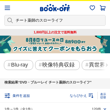
1,800円以上の注文で
送料無料
Blu-ray
映像特典収録
異世界
検索結果
DVD・ブルーレイ チート薬師のスローライフ
条件を追加
ならびかえ
1件～1件（全1件）
120件