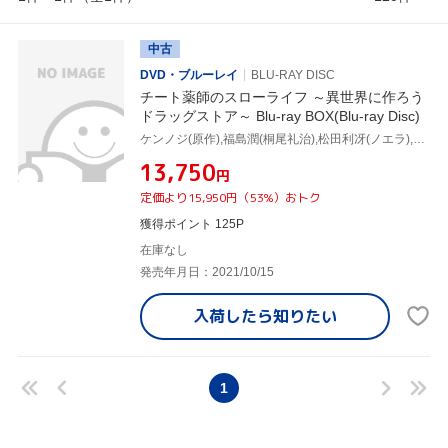
中古
DVD・ブルーレイ
BLU-RAY DISC
チート薬師のスローライフ ～異世界に作ろう
ドラッグストア～ Blu-ray BOX(Blu-ray Disc)
ケンノジ(原作),福島潤(桐尾礼治),松田利冴(ノエラ),熊田茜音(ミナ),松田颯水(エレイン),東内マリ子(アナベル),住本悦子(キャラクターデザイン、総作画監督),菊谷知樹(音楽)
¥13,750
円
定価より15,950円（53%）おトク
獲得ポイント 125P
在庫なし
発売年月日：2021/10/15
入荷したら
知りたい
1