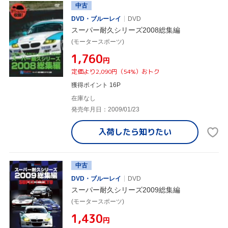
中古
DVD・ブルーレイ
DVD
スーパー耐久シリーズ2008総集編
(モータースポーツ)
¥1,760
円
定価より2,090円（54%）おトク
獲得ポイント 16P
在庫なし
発売年月日：2009/01/23
入荷したら
知りたい
中古
DVD・ブルーレイ
DVD
スーパー耐久シリーズ2009総集編
(モータースポーツ)
¥1,430
円