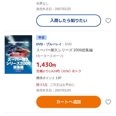
在庫なし
発売年月日：2007/01/25
入荷したら
知りたい
中古
DVD・ブルーレイ
DVD
スーパー耐久シリーズ 2006総集編
(モータースポーツ)
¥1,430
円
定価より2,420円（62%）おトク
獲得ポイント 13P
残り1点
ご注文はお早めに
発売年月日：2007/01/25
カートへ追加