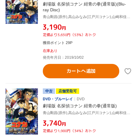
劇場版 名探偵コナン 紺青の拳(通常版)(Blu-
ray Disc)
青山剛昌(原作),高山みなみ(江戸川コナン),山崎和佳奈(毛利蘭),小山力也(毛利小五郎),永岡智佳(監督),須藤昌朋(キャラクターデザイン、総作画監督),大野克夫(音楽)
¥3,190
円
定価より3,630円（53%）おトク
獲得ポイント 29P
在庫あり
発売年月日：2019/10/02
カートへ追加
中古
店舗受取可
DVD・ブルーレイ
DVD
劇場版 名探偵コナン 紺青の拳(通常版)
青山剛昌(原作),高山みなみ(江戸川コナン),山崎和佳奈(毛利蘭),小山力也(毛利小五郎),永岡智佳(監督),須藤昌朋(キャラクターデザイン、総作画監督),大野克夫(音楽)
¥3,740
円
定価より1,980円（34%）おトク