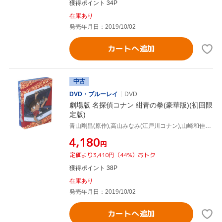
獲得ポイント 34P
在庫あり
発売年月日：2019/10/02
カートへ追加
中古
DVD・ブルーレイ
DVD
劇場版 名探偵コナン 紺青の拳(豪華版)(初回限
定版)
青山剛昌(原作),高山みなみ(江戸川コナン),山崎和佳奈(毛利蘭),小山力也(毛利小五郎),永岡智佳(監督),須藤昌朋(キャラクターデザイン、総作画監督),大野克夫(音楽)
¥4,180
円
定価より3,410円（44%）おトク
獲得ポイント 38P
在庫あり
発売年月日：2019/10/02
カートへ追加