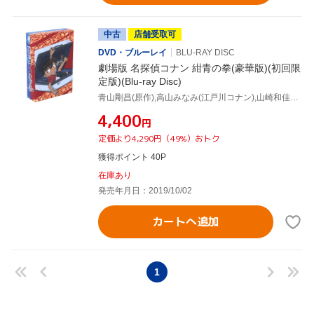
中古
店舗受取可
DVD・ブルーレイ
BLU-RAY DISC
劇場版 名探偵コナン 紺青の拳(豪華版)(初回限
定版)(Blu-ray Disc)
青山剛昌(原作),高山みなみ(江戸川コナン),山崎和佳奈(毛利蘭),小山力也(毛利小五郎),永岡智佳(監督),須藤昌朋(キャラクターデザイン、総作画監督),大野克夫(音楽)
¥4,400
円
定価より4,290円（49%）おトク
獲得ポイント 40P
在庫あり
発売年月日：2019/10/02
カートへ追加
1