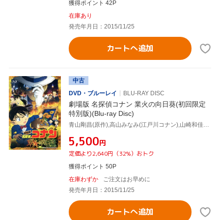
獲得ポイント 42P
在庫あり
発売年月日：2015/11/25
カートへ追加
中古
DVD・ブルーレイ
BLU-RAY DISC
劇場版 名探偵コナン 業火の向日葵(初回限定
特別版)(Blu-ray Disc)
青山剛昌(原作),高山みなみ(江戸川コナン),山崎和佳奈(毛利蘭),小山力也(毛利小五郎),須藤昌朋(キャラクターデザイン、総作画監督),大野克夫(音楽)
¥5,500
円
定価より2,640円（32%）おトク
獲得ポイント 50P
在庫わずか
ご注文はお早めに
発売年月日：2015/11/25
カートへ追加