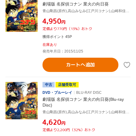
劇場版 名探偵コナン 業火の向日葵
青山剛昌(原作),高山みなみ(江戸川コナン),山崎和佳奈(毛利蘭),小山力也(毛利小五郎),須藤昌朋(キャラクターデザイン、総作画監督),大野克夫(音楽)
¥4,950
円
定価より770円（13%）おトク
獲得ポイント 45P
在庫あり
発売年月日：2015/11/25
カートへ追加
中古
店舗受取可
DVD・ブルーレイ
BLU-RAY DISC
劇場版 名探偵コナン 業火の向日葵(Blu-ray
Disc)
青山剛昌(原作),高山みなみ(江戸川コナン),山崎和佳奈(毛利蘭),小山力也(毛利小五郎),須藤昌朋(キャラクターデザイン、総作画監督),大野克夫(音楽)
¥4,620
円
定価より2,200円（32%）おトク