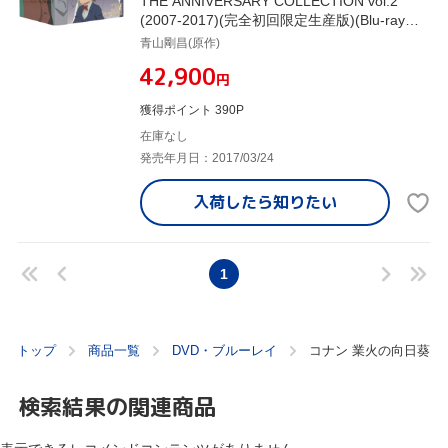
THE ANNIVERSARY COLLECTION vol.2
(2007-2017)(完全初回限定生産版)(Blu-ray
Disc)
青山剛昌(原作)
¥42,900
円
獲得ポイント 390P
在庫なし
発売年月日：2017/03/24
入荷したら
知りたい
1
トップ
商品一覧
DVD・ブルーレイ
コナン 業火の向日葵
検索結果の関連商品