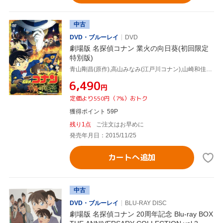
中古
DVD・ブルーレイ
DVD
劇場版 名探偵コナン 業火の向日葵(初回限定
特別版)
青山剛昌(原作),高山みなみ(江戸川コナン),山崎和佳奈(毛利蘭),小山力也(毛利小五郎),須藤昌朋(キャラクターデザイン、総作画監督),大野克夫(音楽)
¥6,490
円
定価より550円（7%）おトク
獲得ポイント 59P
残り1点
ご注文はお早めに
発売年月日：2015/11/25
カートへ追加
中古
DVD・ブルーレイ
BLU-RAY DISC
劇場版 名探偵コナン 20周年記念 Blu-ray BOX