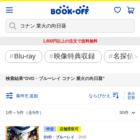
1,800円以上の注文で
送料無料
Blu-ray
映像特典収録
名探偵
検索結果
DVD・ブルーレイ コナン 業火の向日葵
条件を追加
ならびかえ
1件～5件（全5件）
30件
中古
店舗受取可
DVD・ブルーレイ
DVD