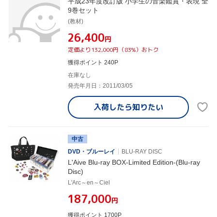
平成23年度改訂版 小学生の音楽鑑賞・表現 全
9巻セット
(教材)
¥26,400
円
定価より132,000円（83%）おトク
獲得ポイント 240P
在庫なし
発売年月日：2011/03/05
入荷したら
知りたい
中古
DVD・ブルーレイ
BLU-RAY DISC
L'Aive Blu-ray BOX-Limited Edition-(Blu-ray
Disc)
L'Arc～en～Ciel
¥187,000
円
獲得ポイント 1700P