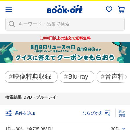
1,800円以上の注文で
送料無料
映像特典収録
Blu-ray
音声特
検索結果
DVD・ブルーレイ
条件を追加
ならびかえ
1件～30件（全735,983件）
30件