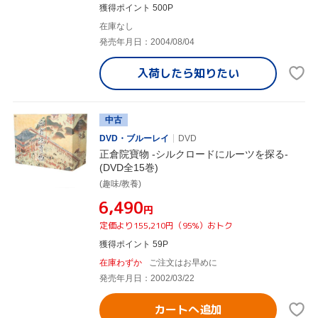
獲得ポイント 500P
在庫なし
発売年月日：2004/08/04
入荷したら
知りたい
中古
DVD・ブルーレイ
DVD
正倉院寶物 -シルクロードにルーツを探る-
(DVD全15巻)
(趣味/教養)
¥6,490
円
定価より155,210円（95%）おトク
獲得ポイント 59P
在庫わずか
ご注文はお早めに
発売年月日：2002/03/22
カートへ追加