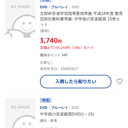
DVD・ブルーレイ
DVD
文部科学省学習指導要領準拠 平成18年度 教育
芸術社教科書準拠::中学校の音楽鑑賞 15巻セ
ット
(教材)
¥3,740
円
定価より293,260円（98%）おトク
獲得ポイント 34P
在庫なし
発売年月日：2006/03/17
入荷したら
知りたい
中古
DVD・ブルーレイ
DVD
中学校の音楽鑑賞DVD(1～15)
趣味・教養