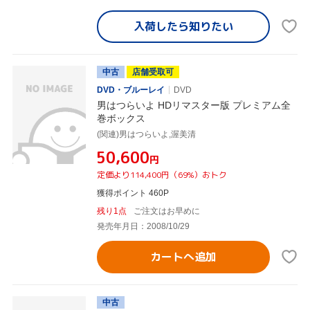
入荷したら
知りたい
中古
店舗受取可
DVD・ブルーレイ
DVD
男はつらいよ HDリマスター版 プレミアム全
巻ボックス
(関連)男はつらいよ,渥美清
¥50,600
円
定価より114,400円（69%）おトク
獲得ポイント 460P
残り1点
ご注文はお早めに
発売年月日：2008/10/29
カートへ追加
中古