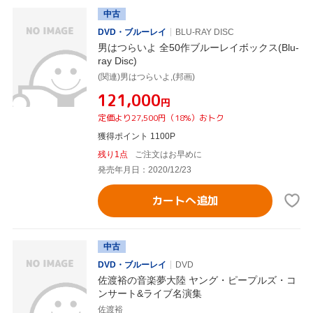
中古
DVD・ブルーレイ
BLU-RAY DISC
男はつらいよ 全50作ブルーレイボックス(Blu-
ray Disc)
(関連)男はつらいよ,(邦画)
¥121,000
円
定価より27,500円（18%）おトク
獲得ポイント 1100P
残り1点
ご注文はお早めに
発売年月日：2020/12/23
カートへ追加
中古
DVD・ブルーレイ
DVD
佐渡裕の音楽夢大陸 ヤング・ピープルズ・コ
ンサート&ライブ名演集
佐渡裕