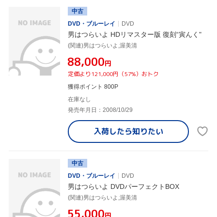
中古
DVD・ブルーレイ
DVD
男はつらいよ HDリマスター版 復刻“寅んく"
(関連)男はつらいよ,渥美清
¥88,000
円
定価より121,000円（57%）おトク
獲得ポイント 800P
在庫なし
発売年月日：2008/10/29
入荷したら
知りたい
中古
DVD・ブルーレイ
DVD
男はつらいよ DVDパーフェクトBOX
(関連)男はつらいよ,渥美清
¥55,000
円