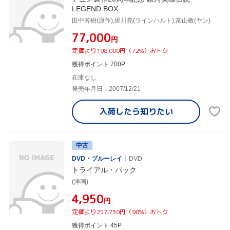
LEGEND BOX
田中芳樹(原作),堀川亮(ラインハルト),富山敬(ヤン)
¥77,000
円
定価より198,000円（72%）おトク
獲得ポイント 700P
在庫なし
発売年月日：2007/12/21
入荷したら
知りたい
中古
DVD・ブルーレイ
DVD
トライアル・パック
(洋画)
¥4,950
円
定価より257,730円（98%）おトク
獲得ポイント 45P