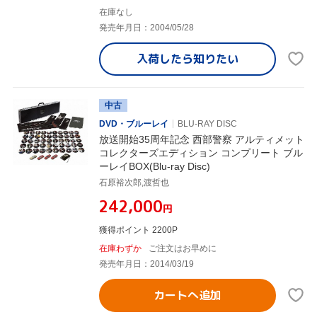
在庫なし
発売年月日：2004/05/28
入荷したら
知りたい
中古
DVD・ブルーレイ
BLU-RAY DISC
放送開始35周年記念 西部警察 アルティメット
コレクターズエディション コンプリート ブル
ーレイBOX(Blu-ray Disc)
石原裕次郎,渡哲也
¥242,000
円
獲得ポイント 2200P
在庫わずか
ご注文はお早めに
発売年月日：2014/03/19
カートへ追加