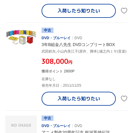
入荷したら
知りたい
中古
DVD・ブルーレイ
DVD
3年B組金八先生 DVDコンプリートBOX
武田鉄矢,小山内美江子(原作、脚本),城之内ミサ(音楽)
¥308,000
円
獲得ポイント 2800P
在庫なし
発売年月日：2011/11/25
入荷したら
知りたい
中古
DVD・ブルーレイ
DVD
アニメ製作20周年記念 銀河英雄伝説