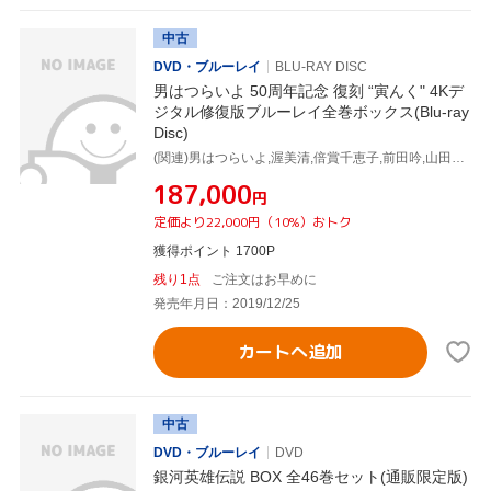
中古
DVD・ブルーレイ
BLU-RAY DISC
男はつらいよ 50周年記念 復刻 “寅んく" 4Kデ
ジタル修復版ブルーレイ全巻ボックス(Blu-ray
Disc)
(関連)男はつらいよ,渥美清,倍賞千恵子,前田吟,山田洋次(原作、脚本),山本直純(音楽)
¥187,000
円
定価より22,000円（10%）おトク
獲得ポイント 1700P
残り1点
ご注文はお早めに
発売年月日：2019/12/25
カートへ追加
中古
DVD・ブルーレイ
DVD
銀河英雄伝説 BOX 全46巻セット(通販限定版)