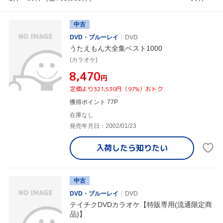
中古
DVD・ブルーレイ
DVD
うたえもん大全集ベスト1000
(カラオケ)
¥8,470
円
定価より321,530円（97%）おトク
獲得ポイント 77P
在庫なし
発売年月日：2002/01/23
入荷したら
知りたい
中古
DVD・ブルーレイ
DVD
テイチクDVDカラオケ【特販専用(流通限定商
品)】