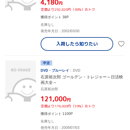
¥4,180
円
定価より292,820円（98%）おトク
獲得ポイント 38P
在庫なし
発売年月日：2002/03/30
入荷したら
知りたい
中古
DVD・ブルーレイ
DVD
石原裕次郎 ゴールデン・トレジャー～日活映
画大全～
石原裕次郎
¥121,000
円
定価より176,000円（59%）おトク
獲得ポイント 1100P
在庫なし
発売年月日：2009/07/03