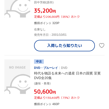
田中芳樹(原作)
¥35,200
円
定価より206,800円（85%）おトク
獲得ポイント 320P
在庫なし
発売年月日：2001/10/01
入荷したら
知りたい
中古
DVD・ブルーレイ
DVD
時代を物語る未来への遺産 日本の国賓 至賓
DVD全20集
(趣味・教養)
¥50,600
円
定価より138,400円（73%）おトク
獲得ポイント 460P