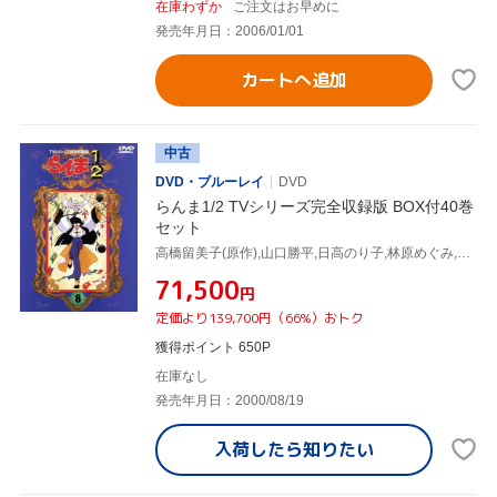
在庫わずか
ご注文はお早めに
発売年月日：2006/01/01
カートへ追加
中古
DVD・ブルーレイ
DVD
らんま1/2 TVシリーズ完全収録版 BOX付40巻
セット
高橋留美子(原作),山口勝平,日高のり子,林原めぐみ,井上喜久子
¥71,500
円
定価より139,700円（66%）おトク
獲得ポイント 650P
在庫なし
発売年月日：2000/08/19
入荷したら
知りたい